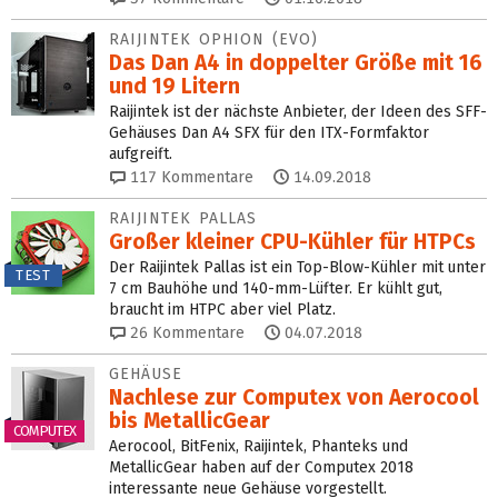
RAIJINTEK OPHION (EVO)
Das Dan A4 in doppelter Größe mit 16
und 19 Litern
Raijintek ist der nächste Anbieter, der Ideen des SFF-
Gehäuses Dan A4 SFX für den ITX-Formfaktor
aufgreift.
117
Kommentare
14.09.2018
RAIJINTEK PALLAS
Großer kleiner CPU-Kühler für HTPCs
Der Raijintek Pallas ist ein Top-Blow-Kühler mit unter
TEST
7 cm Bauhöhe und 140-mm-Lüfter. Er kühlt gut,
braucht im HTPC aber viel Platz.
26
Kommentare
04.07.2018
GEHÄUSE
Nachlese zur Computex von Aerocool
bis MetallicGear
COMPUTEX
Aerocool, BitFenix, Raijintek, Phanteks und
MetallicGear haben auf der Computex 2018
interessante neue Gehäuse vorgestellt.