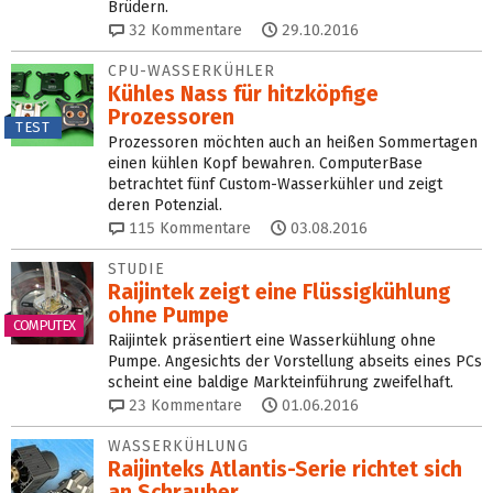
Brüdern.
32
Kommentare
29.10.2016
CPU-WASSERKÜHLER
Kühles Nass für hitzköpfige
Prozessoren
TEST
Prozessoren möchten auch an heißen Sommertagen
einen kühlen Kopf bewahren. ComputerBase
betrachtet fünf Custom-Wasserkühler und zeigt
deren Potenzial.
115
Kommentare
03.08.2016
STUDIE
Raijintek zeigt eine Flüssigkühlung
ohne Pumpe
COMPUTEX
Raijintek präsentiert eine Wasserkühlung ohne
Pumpe. Angesichts der Vorstellung abseits eines PCs
scheint eine baldige Markteinführung zweifelhaft.
23
Kommentare
01.06.2016
WASSERKÜHLUNG
Raijinteks Atlantis-Serie richtet sich
an Schrauber