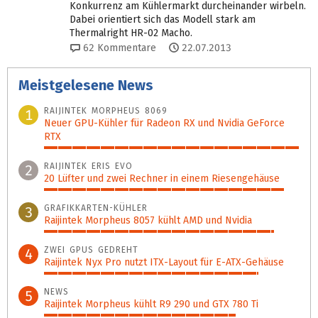
Konkurrenz am Kühlermarkt durcheinander wirbeln.
Dabei orientiert sich das Modell stark am
Thermalright HR-02 Macho.
62
Kommentare
22.07.2013
Meistgelesene News
RAIJINTEK MORPHEUS 8069
1
Neuer GPU-Kühler für Radeon RX und Nvidia GeForce
RTX
100%
RAIJINTEK ERIS EVO
2
20 Lüfter und zwei Rechner in einem Riesengehäuse
94%
GRAFIKKARTEN-KÜHLER
3
Raijintek Morpheus 8057 kühlt AMD und Nvidia
90%
ZWEI GPUS GEDREHT
4
Raijintek Nyx Pro nutzt ITX-Layout für E-ATX-Gehäuse
84%
NEWS
5
Raijintek Morpheus kühlt R9 290 und GTX 780 Ti