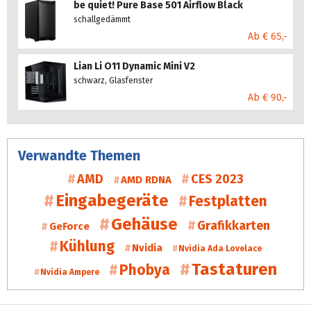
be quiet! Pure Base 501 Airflow Black
schallgedämmt
Ab € 65,-
Lian Li O11 Dynamic Mini V2
schwarz, Glasfenster
Ab € 90,-
Verwandte Themen
AMD
CES 2023
AMD RDNA
Eingabegeräte
Festplatten
Gehäuse
Grafikkarten
GeForce
Kühlung
Nvidia
Nvidia Ada Lovelace
Tastaturen
Phobya
Nvidia Ampere