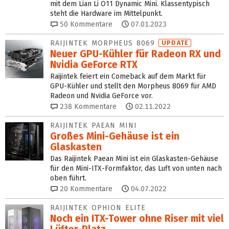
mit dem Lian Li O11 Dynamic Mini. Klassentypisch
steht die Hardware im Mittelpunkt.
50
Kommentare
07.01.2023
RAIJINTEK MORPHEUS 8069
UPDATE
Neuer GPU-Kühler für Radeon RX und
Nvidia GeForce RTX
Raijintek feiert ein Comeback auf dem Markt für
GPU-Kühler und stellt den Morpheus 8069 für AMD
Radeon und Nvidia GeForce vor.
238
Kommentare
02.11.2022
RAIJINTEK PAEAN MINI
Großes Mini-Gehäuse ist ein
Glaskasten
Das Raijintek Paean Mini ist ein Glaskasten-Gehäuse
für den Mini-ITX-Formfaktor, das Luft von unten nach
oben führt.
20
Kommentare
04.07.2022
RAIJINTEK OPHION ELITE
Noch ein ITX-Tower ohne Riser mit viel