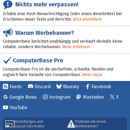
Nichts mehr verpassen!
Erhalte eine Push-Benachrichtigung (oder einen Newsletter) bei
Erscheinen neuer Tests und Berichte:
Jetzt anmelden!
Warum Werbebanner?
ComputerBase berichtet unabhängig und verkauft deshalb keine
Inhalte, sondern Werbebanner.
Mehr erfahren!
ComputerBase Pro
ComputerBase Pro ist die werbefreie, schnelle, flexible und
zugleich faire Variante von ComputerBase.
Mehr dazu!
Feeds
Discord
Bluesky
Facebook
Google News
Instagram
Mastodon
X
YouTube
Einstellungen und
Probleme mit einem
Layout-Umschalter
Werbebanner?