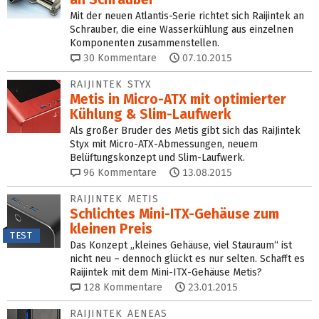
Mit der neuen Atlantis-Serie richtet sich Raijintek an
Schrauber, die eine Wasserkühlung aus einzelnen
Komponenten zusammenstellen.
30
Kommentare
07.10.2015
RAIJINTEK STYX
Metis in Micro-ATX mit optimierter
Kühlung & Slim-Laufwerk
Als großer Bruder des Metis gibt sich das RaiJintek
Styx mit Micro-ATX-Abmessungen, neuem
Belüftungskonzept und Slim-Laufwerk.
96
Kommentare
13.08.2015
RAIJINTEK METIS
Schlichtes Mini-ITX-Gehäuse zum
kleinen Preis
TEST
Das Konzept „kleines Gehäuse, viel Stauraum“ ist
nicht neu – dennoch glückt es nur selten. Schafft es
Raijintek mit dem Mini-ITX-Gehäuse Metis?
128
Kommentare
23.01.2015
RAIJINTEK AENEAS