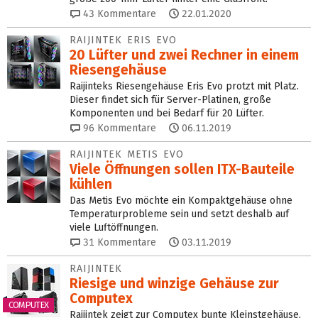
43
Kommentare
22.01.2020
RAIJINTEK ERIS EVO
20 Lüfter und zwei Rechner in einem
Riesengehäuse
Raijinteks Riesengehäuse Eris Evo protzt mit Platz.
Dieser findet sich für Server-Platinen, große
Komponenten und bei Bedarf für 20 Lüfter.
96
Kommentare
06.11.2019
RAIJINTEK METIS EVO
Viele Öffnungen sollen ITX-Bauteile
kühlen
Das Metis Evo möchte ein Kompaktgehäuse ohne
Temperaturprobleme sein und setzt deshalb auf
viele Luftöffnungen.
31
Kommentare
03.11.2019
RAIJINTEK
Riesige und winzige Gehäuse zur
Computex
COMPUTEX
Raijintek zeigt zur Computex bunte Kleinstgehäuse,