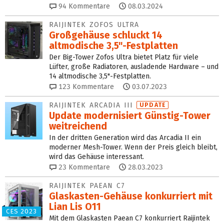
94
Kommentare
08.03.2024
RAIJINTEK ZOFOS ULTRA
Großgehäuse schluckt 14
altmodische 3,5"-Festplatten
Der Big-Tower Zofos Ultra bietet Platz für viele
Lüfter, große Radiatoren, ausladende Hardware – und
14 altmodische 3,5"-Festplatten.
123
Kommentare
03.07.2023
RAIJINTEK ARCADIA III
UPDATE
Update modernisiert Günstig-Tower
weitreichend
In der dritten Generation wird das Arcadia II ein
moderner Mesh-Tower. Wenn der Preis gleich bleibt,
wird das Gehäuse interessant.
23
Kommentare
28.03.2023
RAIJINTEK PAEAN C7
Glaskasten-Gehäuse konkurriert mit
Lian Lis O11
CES 2023
Mit dem Glaskasten Paean C7 konkurriert Raijintek