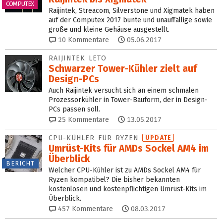
COMPUTEX
Raijintek, Streacom, Silverstone und Xigmatek haben
auf der Computex 2017 bunte und unauffällige sowie
große und kleine Gehäuse ausgestellt.
10
Kommentare
05.06.2017
RAIJINTEK LETO
Schwarzer Tower-Kühler zielt auf
Design-PCs
Auch Raijintek versucht sich an einem schmalen
Prozessorkühler in Tower-Bauform, der in Design-
PCs passen soll.
25
Kommentare
13.05.2017
CPU-KÜHLER FÜR RYZEN
UPDATE
Umrüst-Kits für AMDs Sockel AM4 im
Überblick
BERICHT
Welcher CPU-Kühler ist zu AMDs Sockel AM4 für
Ryzen kompatibel? Die bisher bekannten
kostenlosen und kostenpflichtigen Umrüst-Kits im
Überblick.
457
Kommentare
08.03.2017