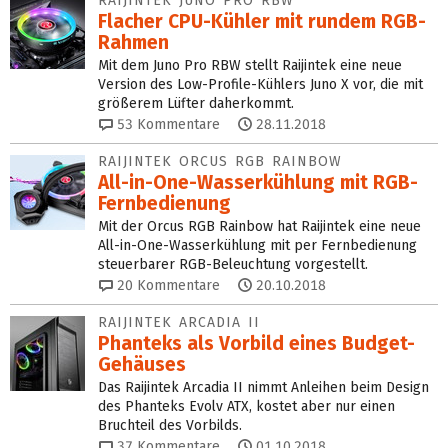
RAIJINTEK JUNO PRO RBW
Flacher CPU-Kühler mit rundem RGB-
Rahmen
Mit dem Juno Pro RBW stellt Raijintek eine neue
Version des Low-Profile-Kühlers Juno X vor, die mit
größerem Lüfter daherkommt.
53
Kommentare
28.11.2018
RAIJINTEK ORCUS RGB RAINBOW
All-in-One-Wasserkühlung mit RGB-
Fernbedienung
Mit der Orcus RGB Rainbow hat Raijintek eine neue
All-in-One-Wasserkühlung mit per Fernbedienung
steuerbarer RGB-Beleuchtung vorgestellt.
20
Kommentare
20.10.2018
RAIJINTEK ARCADIA II
Phanteks als Vorbild eines Budget-
Gehäuses
Das Raijintek Arcadia II nimmt Anleihen beim Design
des Phanteks Evolv ATX, kostet aber nur einen
Bruchteil des Vorbilds.
37
Kommentare
01.10.2018