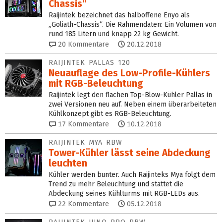
Chassis“
Raijintek bezeichnet das halboffene Enyo als
„Goliath-Chassis“. Die Rahmendaten: Ein Volumen von
rund 185 Litern und knapp 22 kg Gewicht.
20
Kommentare
20.12.2018
RAIJINTEK PALLAS 120
Neuauflage des Low-Profile-Kühlers
mit RGB-Beleuchtung
Raijintek legt den flachen Top-Blow-Kühler Pallas in
zwei Versionen neu auf. Neben einem überarbeiteten
Kühlkonzept gibt es RGB-Beleuchtung.
17
Kommentare
10.12.2018
RAIJINTEK MYA RBW
Tower-Kühler lässt seine Abdeckung
leuchten
Kühler werden bunter. Auch Raijinteks Mya folgt dem
Trend zu mehr Beleuchtung und stattet die
Abdeckung seines Kühlturms mit RGB-LEDs aus.
22
Kommentare
05.12.2018