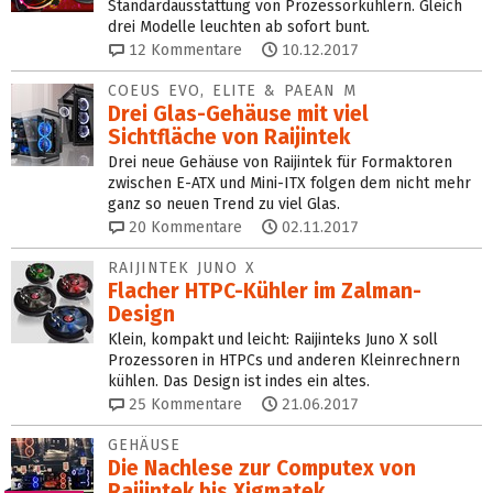
Standardausstattung von Prozessorkühlern. Gleich
drei Modelle leuchten ab sofort bunt.
12
Kommentare
10.12.2017
COEUS EVO, ELITE & PAEAN M
Drei Glas-Gehäuse mit viel
Sichtfläche von Raijintek
Drei neue Gehäuse von Raijintek für Formaktoren
zwischen E-ATX und Mini-ITX folgen dem nicht mehr
ganz so neuen Trend zu viel Glas.
20
Kommentare
02.11.2017
RAIJINTEK JUNO X
Flacher HTPC-Kühler im Zalman-
Design
Klein, kompakt und leicht: Raijinteks Juno X soll
Prozessoren in HTPCs und anderen Kleinrechnern
kühlen. Das Design ist indes ein altes.
25
Kommentare
21.06.2017
GEHÄUSE
Die Nachlese zur Computex von
Raijintek bis Xigmatek