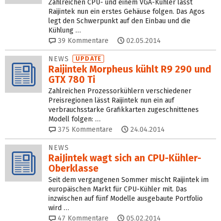
Zahlreichen CPU- und einem VGA-Kühler lässt
Raijintek nun ein erstes Gehäuse folgen. Das Agos
legt den Schwerpunkt auf den Einbau und die
Kühlung …
39
Kommentare
02.05.2014
NEWS
UPDATE
Raijintek Morpheus kühlt R9 290 und
GTX 780 Ti
Zahlreichen Prozessorkühlern verschiedener
Preisregionen lässt Raijintek nun ein auf
verbrauchsstarke Grafikkarten zugeschnittenes
Modell folgen: …
375
Kommentare
24.04.2014
NEWS
RaiJintek wagt sich an CPU-Kühler-
Oberklasse
Seit dem vergangenen Sommer mischt Raijintek im
europäischen Markt für CPU-Kühler mit. Das
inzwischen auf fünf Modelle ausgebaute Portfolio
wird …
47
Kommentare
05.02.2014