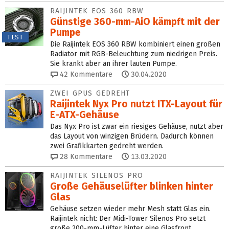
RAIJINTEK EOS 360 RBW
Günstige 360-mm-AiO kämpft mit der
Pumpe
TEST
Die Raijintek EOS 360 RBW kombiniert einen großen
Radiator mit RGB-Beleuchtung zum niedrigen Preis.
Sie krankt aber an ihrer lauten Pumpe.
42
Kommentare
30.04.2020
ZWEI GPUS GEDREHT
Raijintek Nyx Pro nutzt ITX-Layout für
E-ATX-Gehäuse
Das Nyx Pro ist zwar ein riesiges Gehäuse, nutzt aber
das Layout von winzigen Brüdern. Dadurch können
zwei Grafikkarten gedreht werden.
28
Kommentare
13.03.2020
RAIJINTEK SILENOS PRO
Große Gehäuselüfter blinken hinter
Glas
Gehäuse setzen wieder mehr Mesh statt Glas ein.
Raijintek nicht: Der Midi-Tower Silenos Pro setzt
große 200-mm-Lüfter hinter eine Glasfront.