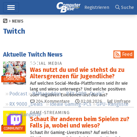
Hauptmenü
Anmelden
Registrieren
Suche
NEWS
Ticker
Twitch
Tests
Downloads
Aktuelle Twitch News
Feed
Preisvergleich
SOCIAL MEDIA
Was nutzt du und wie stehst du zu
Alters­grenzen für Jugendliche?
Forum
COMMUNITY
Auf welchen Social-Media-Plattformen seid ihr wie
lang und wieso unterwegs? Und welche positiven
Podcast
RAMageddon
RTX 5000 „Deals“
oder negativen Emotionen löst das aus?
204
Kommentare
02.08.2026
Umfrage
RX 9000 „Deals“
Ideale Gaming-PCs
GPU-Rangliste
GAME-STREAMING
CPU-Rangliste
Schaut ihr anderen beim Spielen zu?
Falls ja, wobei und wieso?
COMMUNITY
Schaut ihr Gaming-Livestreams? Auf welchen