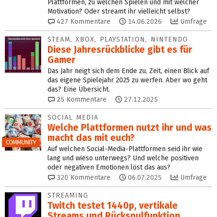
Plattformen, zu welchen Spielen und mit welcher
Motivation? Oder streamt ihr vielleicht selbst?
427
Kommentare
14.06.2026
Umfrage
STEAM, XBOX, PLAYSTATION, NINTENDO
Diese Jahresrückblicke gibt es für
Gamer
Das Jahr neigt sich dem Ende zu, Zeit, einen Blick auf
das eigene Spielejahr 2025 zu werfen. Aber wo geht
das? Eine Übersicht.
25
Kommentare
27.12.2025
SOCIAL MEDIA
Welche Plattformen nutzt ihr und was
macht das mit euch?
COMMUNITY
Auf welchen Social-Media-Plattformen seid ihr wie
lang und wieso unterwegs? Und welche positiven
oder negativen Emotionen löst das aus?
320
Kommentare
06.07.2025
Umfrage
STREAMING
Twitch testet 1440p, vertikale
Streams und Rückspulfunktion