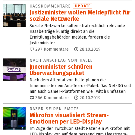
HASSKOMMENTARE
UPDATE
Justizminister wollen Melde­pflicht für
soziale Netzwerke
Soziale Netzwerke sollen strafrechtlich relevante
Hassbeiträge künftig direkt an die
Ermittlungsbehörden melden, fordern die
Justizminister.
297
Kommentare
28.10.2019
NACH ANSCHLAG VON HALLE
Innenminister schnüren
Überwachungspaket
Nach dem Attentat von Halle planen die
Innenminister ein Anti-Terror-Paket. Das NetzDG soll
nun auch Gamer-Plattformen wie Twitch umfassen.
366
Kommentare
20.10.2019
RAZER SEIREN EMOTE
Mikrofon visualisiert Stream-
Emotionen per LED-Display
Im Zuge der TwitchCon stellt Razer ein Mikrofon mit
LED-Display vor, auf dem passend zum Livestream-