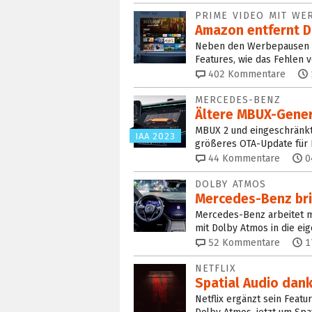
PRIME VIDEO MIT WE
Amazon entfernt D
Neben den Werbepausen gi
Features, wie das Fehlen 
402
Kommentare
MERCEDES-BENZ
Ältere MBUX-Gener
MBUX 2 und eingeschränkt
IAA 2023
größeres OTA-Update für 
44
Kommentare
0
DOLBY ATMOS
Mercedes-Benz bri
Mercedes-Benz arbeitet m
mit Dolby Atmos in die ei
52
Kommentare
1
NETFLIX
Spatial Audio dan
Netflix ergänzt sein Feat