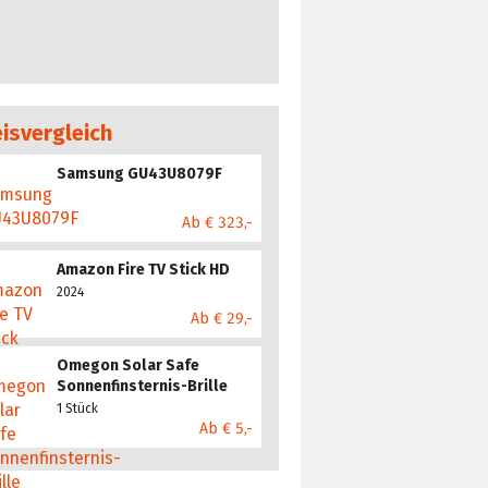
eisvergleich
Samsung GU43U8079F
Ab € 323,-
Amazon Fire TV Stick HD
2024
Ab € 29,-
Omegon Solar Safe
Sonnenfinsternis-Brille
1 Stück
Ab € 5,-