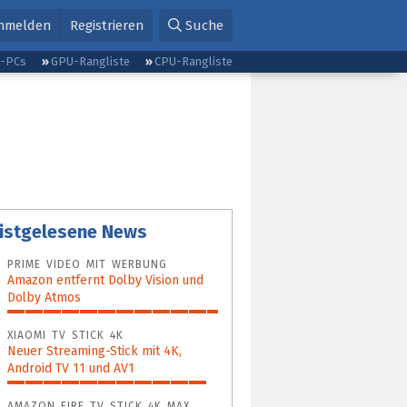
nmelden
Registrieren
Suche
g-PCs
GPU-Rangliste
CPU-Rangliste
istgelesene News
PRIME VIDEO MIT WERBUNG
Amazon entfernt Dolby Vision und
Dolby Atmos
100%
XIAOMI TV STICK 4K
Neuer Streaming-Stick mit 4K,
Android TV 11 und AV1
95%
AMAZON FIRE TV STICK 4K MAX