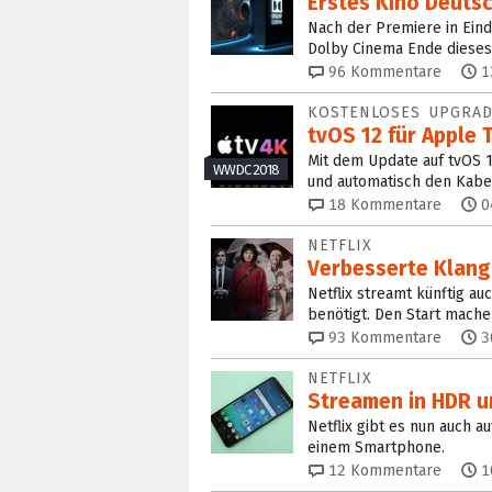
Erstes Kino Deutsc
Nach der Premiere in Ein
Dolby Cinema Ende dieses
96
Kommentare
1
KOSTENLOSES UPGRA
tvOS 12 für Apple 
Mit dem Update auf tvOS 
WWDC 2018
und automatisch den Kabe
18
Kommentare
0
NETFLIX
Verbesserte Klang
Netflix streamt künftig a
benötigt. Den Start mache
93
Kommentare
3
NETFLIX
Streamen in HDR u
Netflix gibt es nun auch a
einem Smartphone.
12
Kommentare
1