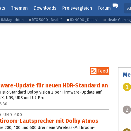
sts
Themen
Downloads
Preisvergleich
Forum
A
RAMageddon
RTX 5000 „Deals“
RX 9000 „Deals“
Ideale Gamin
Feed
Me
rmware-Update für neuen HDR-Standard an
1
 HDR-Standard Dolby Vision 2 per Firmware-Update auf
UX, UR9, UR8 und U7 Pro.
6:30
2
0 UND 600
tiroom-Lautsprecher mit Dolby Atmos
e 200, 400 und 600 drei neue Wireless-Multiroom-