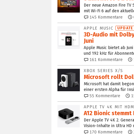
Der neue Amazon Fire TV St
mit Wi-Fi 6 auf den aktue
145
Kommentare
APPLE MUSIC
UPDATE
3D-Audio mit Dolb
Juni
Apple Music bietet ab Juni
und 192 kHz für Abonnent
161
Kommentare
XBOX SERIES X/S
Microsoft rollt Dol
Microsoft hat damit begon
einer ersten Alpha für Ins
55
Kommentare
1
APPLE TV 4K MIT HDMI
A12 Bionic stemmt 
Der Apple TV 4K 2. Genera
Vision-Inhalte in Ultra HD
170
Kommentare