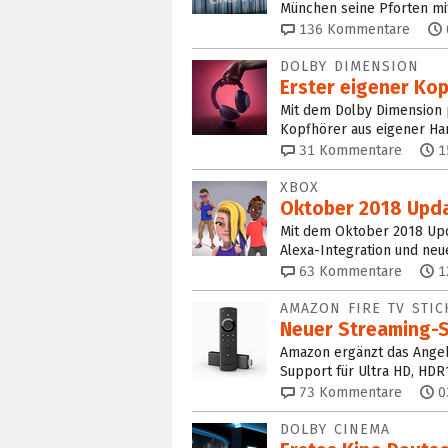
München seine Pforten m
136
Kommentare
DOLBY DIMENSION
Erster eigener Ko
Mit dem Dolby Dimension 
Kopfhörer aus eigener Ha
31
Kommentare
1
XBOX
Oktober 2018 Upda
Mit dem Oktober 2018 Upda
Alexa-Integration und neue
63
Kommentare
1
AMAZON FIRE TV STIC
Neuer Streaming-S
Amazon ergänzt das Angebo
Support für Ultra HD, HDR
73
Kommentare
0
DOLBY CINEMA