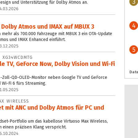
3
esign und Unterstützung für Dolby Atmos an.
4.03.2026
4
 Dolby Atmos und IMAX auf MBUX 3
n mehr als 700.000 Fahrzeuge mit MBUX 3 ein OTA-Update
tmos und IMAX Enhanced einführt.
3.12.2025
5
D XG34WCDMTG
 TV, GeForce Now, Dolby Vision und Wi-Fi
Date
4-Zoll-QD-OLED-Monitor neben Google TV und GeForce
 Wi-Fi 6 fürs Streaming.
1.05.2025
AX WIRELESS
t mit ANC und Dolby Atmos für PC und
adset-Portfolio um das kabellose Virtuoso Max Wireless,
 einen präzisen Klang verspricht.
6.10.2024