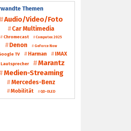
rwandte Themen
Audio/Video/Foto
Car Multimedia
Chromecast
Computex 2025
Denon
GeForce Now
Harman
IMAX
Google TV
Marantz
Lautsprecher
Medien-Streaming
Mercedes-Benz
Mobilität
QD-OLED