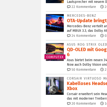
Lautsprecher mit neuem D
22
Kommentare
2
MERCEDES-BENZ
OTA-Update bringt
Mercedes-Benz verteilt a
auf MBUX 3.3, das Dolby A
24
Kommentare
0
ASUS ROG STRIX OLE
QD-OLED mit Google
6
COMPUTEX
Asus bietet beim neuen 3
Now auch Dolby Vision und
50
Kommentare
2
CORSAIR VIRTUOSO M
Kabelloses Headse
Xbox
Corsair erweitert sein He
das mit moderner Treibern
20
Kommentare
1