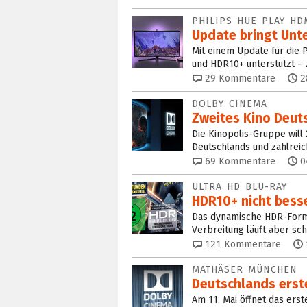
PHILIPS HUE PLAY HD
Update bringt Unt
Mit einem Update für die 
und HDR10+ unterstützt –
29
Kommentare
2
DOLBY CINEMA
Zweites Kino Deut
Die Kinopolis-Gruppe will
Deutschlands und zahlrei
69
Kommentare
0
ULTRA HD BLU-RAY
HDR10+ nicht bess
Das dynamische HDR-Forma
Verbreitung läuft aber sch
121
Kommentare
MATHÄSER MÜNCHEN
Deutschlands erste
Am 11. Mai öffnet das ers