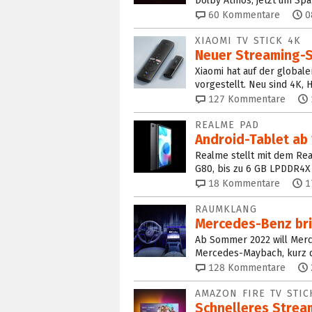
Dolby Atmos, jetzt um Spat
60
Kommentare
0
XIAOMI TV STICK 4K
Neuer Streaming-St
Xiaomi hat auf der globale
vorgestellt. Neu sind 4K, 
127
Kommentare
REALME PAD
Android-Tablet ab 
Realme stellt mit dem Real
G80, bis zu 6 GB LPDDR4X
18
Kommentare
1
RAUMKLANG
Mercedes-Benz bri
Ab Sommer 2022 will Merc
Mercedes-Maybach, kurz da
128
Kommentare
AMAZON FIRE TV STIC
Schnelleres Stream