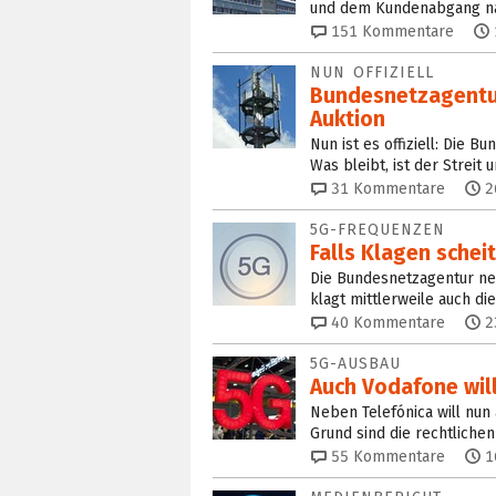
und dem Kundenabgang na
151
Kommentare
NUN OFFIZIELL
Bundesnetzagentur
Auktion
Nun ist es offiziell: Die B
Was bleibt, ist der Streit
31
Kommentare
2
5G-FREQUENZEN
Falls Klagen schei
Die Bundesnetzagentur nen
klagt mittlerweile auch d
40
Kommentare
2
5G-AUSBAU
Auch Vodafone will
Neben Telefónica will nun
Grund sind die rechtlichen
55
Kommentare
1