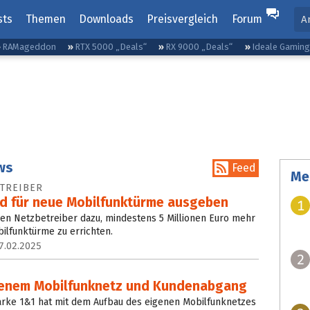
sts
Themen
Downloads
Preisvergleich
Forum
A
RAMageddon
RTX 5000 „Deals“
RX 9000 „Deals“
Ideale Gamin
ews
Feed
Me
TREIBER
d für neue Mobilfunktürme ausgeben
1
den Netzbetreiber dazu, mindestens 5 Millionen Euro mehr
bilfunktürme zu errichten.
7.02.2025
2
igenem Mobilfunknetz und Kundenabgang
Marke 1&1 hat mit dem Aufbau des eigenen Mobilfunknetzes