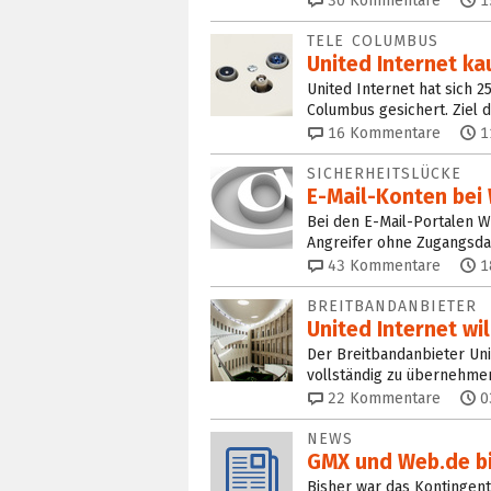
30
Kommentare
1
TELE COLUMBUS
United Internet kau
United Internet hat sich 
Columbus gesichert. Ziel d
16
Kommentare
1
SICHERHEITSLÜCKE
E-Mail-Konten bei
Bei den E-Mail-Portalen W
Angreifer ohne Zugangsd
43
Kommentare
1
BREITBANDANBIETER
United Internet wi
Der Breitbandanbieter Uni
vollständig zu übernehme
22
Kommentare
0
NEWS
GMX und Web.de bi
Bisher war das Kontingent