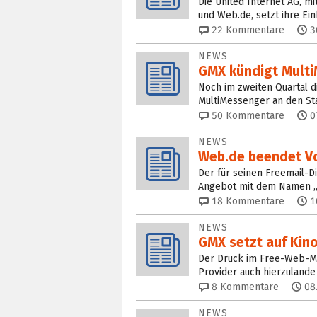
Die United Internet AG, m
und Web.de, setzt ihre Ei
22
Kommentare
3
NEWS
GMX kündigt Mult
Noch im zweiten Quartal d
MultiMessenger an den St
50
Kommentare
0
NEWS
Web.de beendet V
Der für seinen Freemail-D
Angebot mit dem Namen „
18
Kommentare
1
NEWS
GMX setzt auf Kin
Der Druck im Free-Web-Mai
Provider auch hierzuland
8
Kommentare
08
NEWS