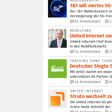
MEDIENBERICHT
1&1 will viertes 5
Der 1&1-Mutterkonzern Uni
Versteigerung der 5G-Fre
81
Kommentare
1
MOBILFUNK
United Internet zw
United-Internet-Chef Dom
in den Mobilfunkmarkt.
54
Kommentare
2
TRACKING OHNE COOK
Deutscher Single-S
Mit netID startet ein neue
unterstützen 60 Partner d
46
Kommentare
0
UNITED INTERNET
Strato wechselt z
Die United Internet AG w
Schon heute betreibt der