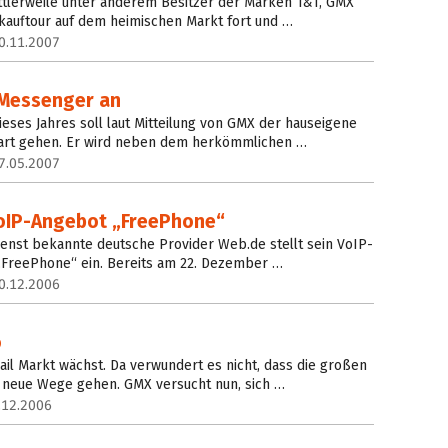
ittlerweile unter anderem Besitzer der Marken 1&1, GMX
nkauftour auf dem heimischen Markt fort und …
0.11.2007
iMessenger an
ieses Jahres soll laut Mitteilung von GMX der hauseigene
art gehen. Er wird neben dem herkömmlichen …
7.05.2007
oIP-Angebot „FreePhone“
ienst bekannte deutsche Provider Web.de stellt sein VoIP-
FreePhone“ ein. Bereits am 22. Dezember …
0.12.2006
o
l Markt wächst. Da verwundert es nicht, dass die großen
e neue Wege gehen. GMX versucht nun, sich …
.12.2006