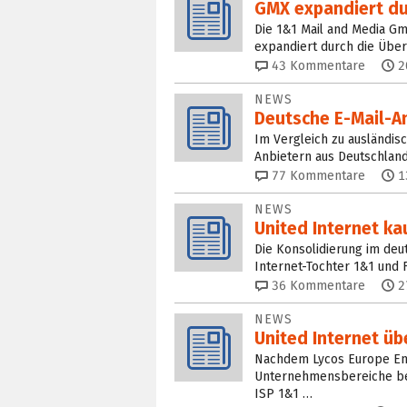
GMX expandiert du
Die 1&1 Mail and Media 
expandiert durch die Übe
43
Kommentare
2
NEWS
Deutsche E-Mail-An
Im Vergleich zu ausländi
Anbietern aus Deutschland
77
Kommentare
1
NEWS
United Internet ka
Die Konsolidierung im deu
Internet-Tochter 1&1 und
36
Kommentare
2
NEWS
United Internet ü
Nachdem Lycos Europe E
Unternehmensbereiche be
ISP 1&1 …