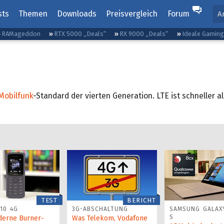
sts
Themen
Downloads
Preisvergleich
Forum
A
RAMageddon
RTX 5000 „Deals“
RX 9000 „Deals“
Ideale Gamin
Mobilfunk
-Standard der vierten Generation. LTE ist schneller 
TEST
BERICHT
10 4G
3G-ABSCHALTUNG
SAMSUNG GALAX
S
derne Burner-
Was Telekom, Vodafone