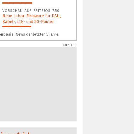
43%
VORSCHAU AUF FRITZ!OS 7.50
Neue Labor-Firmware für DSL-,
Kabel-, LTE- und 5G-Router
41%
nbasis:
News der letzten 5 Jahre.