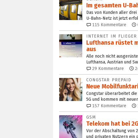
Im gesamten U-Bah
Das von Kunden aller drei
U-Bahn-Netz ist jetzt erf
115
Kommentare
INTERNET IM FLIEGER
Lufthansa rüstet m
aus
Alle noch nicht ausgerüst
Lufthansa, Austrian und Sw
29
Kommentare
2
CONGSTAR PREPAID
Neue Mobilfunktari
Congstar überarbeitet die 
5G und kommen mit neuem
157
Kommentare
GSM
Telekom hat bei 2G
Vor der Abschaltung von 
und privaten Nutzern ein