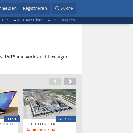
nmelden
Registrieren
Suche
g-PCs
GPU-Rangliste
CPU-Rangliste
als UMTS und verbraucht weniger
TEST
BERICHT
TEST
Y BOOK
FLUGHAFEN BER
THINKPAD X1 CARBON
G6
So modern sind