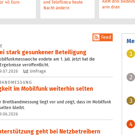
ARM drin bedeute
ür 40 Euro
und Telefónica heute
arm dran
Nacht ändern
Feed
Me
E
ei stark gesunkener Beteiligung
1
bilfunkmesswoche endete am 1. Juli. Jetzt hat die
rgebnisse veröffentlicht.
9.07.2026
Umfrage
2
TBANDMESSUNG
keit im Mobilfunk weiterhin selten
3
r Breitbandmessung liegt vor und zeigt, dass im Mobilfunk
selten bleibt.
9.06.2026
4
nterstützung geht bei Netzbetreibern