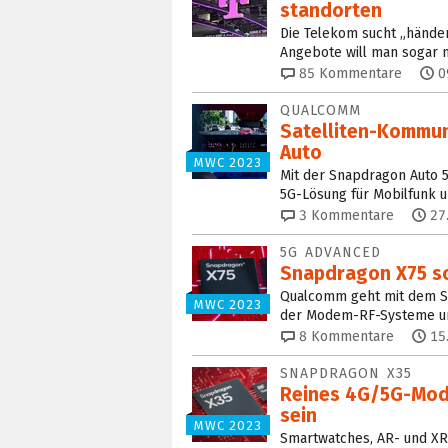
standorten
Die Telekom sucht „händer
Angebote will man sogar 
85
Kommentare
0
QUALCOMM
Satelliten-Kommun
Auto
MWC 2023
Mit der Snapdragon Auto 
5G-Lösung für Mobilfunk u
3
Kommentare
27
5G ADVANCED
Snapdragon X75 so
Qualcomm geht mit dem S
MWC 2023
der Modem-RF-Systeme und
8
Kommentare
15
SNAPDRAGON X35
Reines 4G/5G-Mode
sein
MWC 2023
Smartwatches, AR- und XR-