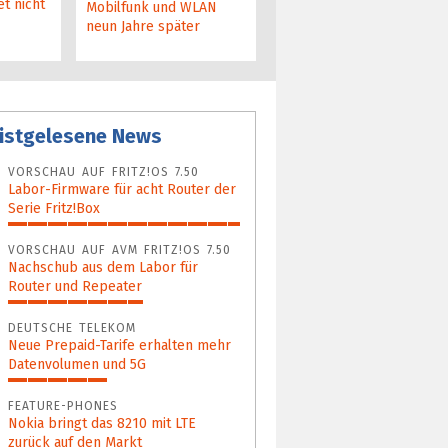
t nicht
Lenovos fast perfektes
Mobilfunk und WLAN
Business-Notebook
neun Jahre später
istgelesene News
VORSCHAU AUF FRITZ!OS 7.50
Labor-Firmware für acht Router der
Serie Fritz!Box
100%
VORSCHAU AUF AVM FRITZ!OS 7.50
Nachschub aus dem Labor für
Router und Repeater
58%
DEUTSCHE TELEKOM
Neue Prepaid-Tarife erhalten mehr
Datenvolumen und 5G
43%
FEATURE-PHONES
Nokia bringt das 8210 mit LTE
zurück auf den Markt