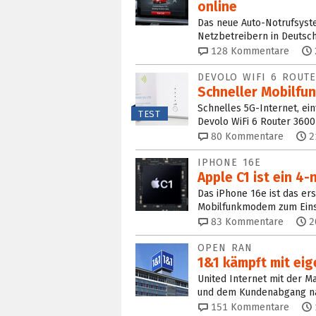
online
Das neue Auto-Notrufsyst
Netzbetreibern in Deutschl
128
Kommentare
DEVOLO WIFI 6 ROUTE
Schneller Mobilfun
Schnelles 5G-Internet, ein
TEST
Devolo WiFi 6 Router 3600
80
Kommentare
2
IPHONE 16E
Apple C1 ist ein 
Das iPhone 16e ist das er
Mobilfunkmodem zum Einsa
83
Kommentare
2
OPEN RAN
1&1 kämpft mit e
United Internet mit der 
und dem Kundenabgang na
151
Kommentare