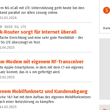
em NG eCall mit LTE-Unterstützung geht heute bei den
5
and parallel zur alten Lösung online.
24.01.2026
R 3600 5G LTE
Date
k-Router sorgt für Internet überall
fache Einrichtung und eine sehr gute Flexibilität – der
 5G LTE überzeugt im Test.
1.04.2025
4-nm-Modem mit eigenem RF-Transceiver
ste Apple-Smartphone, in dem mit dem C1 ein eigenes
tz kommt, das in 4 nm gefertigt wird.
0.02.2025
igenem Mobilfunknetz und Kundenabgang
Marke 1&1 hat mit dem Aufbau des eigenen Mobilfunknetzes
ch einer Netzstörung zu kämpfen.
14.02.2025