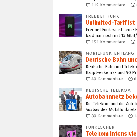
119
Kommentare
FREENET FUNK
Unlimited-Tarif is
Freenet Funk weist seine K
bald nur noch mit 15 Mbit/
151
Kommentare
MOBILFUNK ENTLANG 
Deutsche Bahn und
Deutsche Bahn und Teleko
Hauptverkehrs- und 90 Pr
49
Kommentare
0
DEUTSCHE TELEKOM
Autobahnnetz beko
Die Telekom und die Auto
Ausbau des Mobilfunknetz
89
Kommentare
1
FUNKLÖCHER
Telekom intensivi