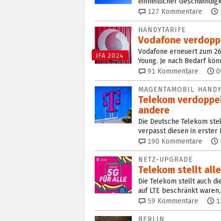
einheitlicher Geschwindig
127
Kommentare
HANDYTARIFE
Vodafone verdoppe
Vodafone erneuert zum 26
IFA 2024
Young. Je nach Bedarf könn
91
Kommentare
0
MAGENTAMOBIL HANDY
Telekom verdoppel
andere
Die Deutsche Telekom stel
verpasst diesen in erster
190
Kommentare
NETZ-UPGRADE
Telekom stellt all
Die Telekom stellt auch di
auf LTE beschränkt waren,
59
Kommentare
1
BERLIN