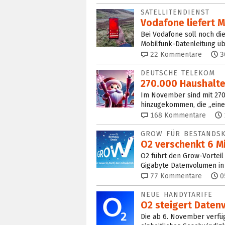
SATELLITENDIENST
Vodafone liefert 
Bei Vodafone soll noch di
Mobilfunk-Datenleitung üb
22
Kommentare
3
DEUTSCHE TELEKOM
270.000 Haushalte
Im November sind mit 270
hinzugekommen, die „eine
168
Kommentare
GROW FÜR BESTANDS
O2 verschenkt 6 Mi
O2 führt den Grow-Vorteil
Gigabyte Datenvolumen in 
77
Kommentare
0
NEUE HANDYTARIFE
O2 steigert Datenv
Die ab 6. November verfü