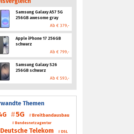
eisvergleich
Samsung Galaxy A57 5G
256GB awesome gray
Ab € 379,-
Apple iPhone 17 256GB
schwarz
Ab € 799,-
Samsung Galaxy S26
256GB schwarz
Ab € 593,-
rwandte Themen
5G
4G
Breitbandausbau
Bundesnetzagentur
Deutsche Telekom
DSL