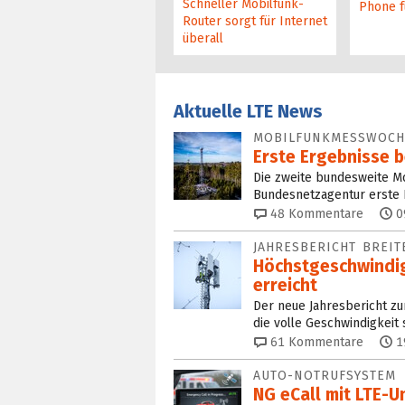
Schneller Mobilfunk-
Phone f
Router sorgt für Internet
überall
Aktuelle LTE News
MOBILFUNKMESSWOCH
Erste Ergebnisse b
Die zweite bundesweite Mo
Bundesnetzagentur erste E
48
Kommentare
0
JAHRESBERICHT BREI
Höchstgeschwindig
erreicht
Der neue Jahresbericht zu
die volle Geschwindigkeit 
61
Kommentare
1
AUTO-NOTRUFSYSTEM
NG eCall mit LTE-U