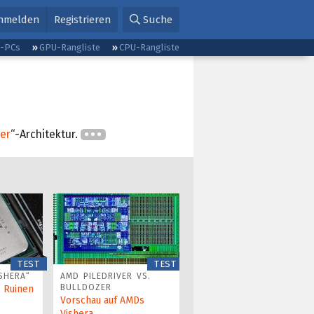
nmelden
Registrieren
Suche
g-PCs
GPU-Rangliste
CPU-Rangliste
er
“-Architektur.
TEST
TEST
SHERA“
AMD PILEDRIVER VS.
BULLDOZER
s Ruinen
Vorschau auf AMDs
Vishera