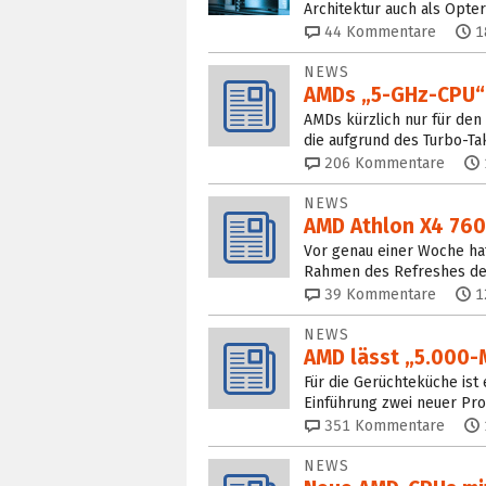
Architektur auch als Opte
44
Kommentare
1
NEWS
AMDs „5-GHz-CPU“ 
AMDs kürzlich nur für den
die aufgrund des Turbo-T
206
Kommentare
NEWS
AMD Athlon X4 760K
Vor genau einer Woche hat
Rahmen des Refreshes der 
39
Kommentare
1
NEWS
AMD lässt „5.000-
Für die Gerüchteküche ist
Einführung zwei neuer Pro
351
Kommentare
NEWS