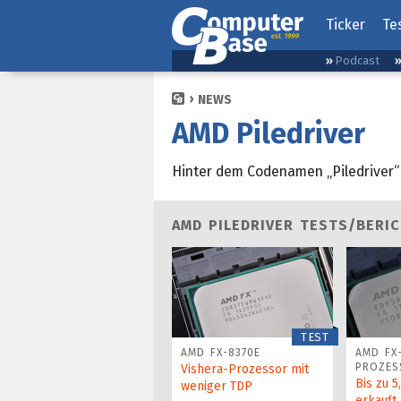
Ticker
Te
Podcast
NEWS
AMD Piledriver
Hinter dem Codenamen „Piledriver“
AMD PILEDRIVER TESTS/BERI
TEST
AMD FX-8370E
AMD FX
PROZES
Vishera-Prozessor mit
Bis zu 5
weniger TDP
erkauft