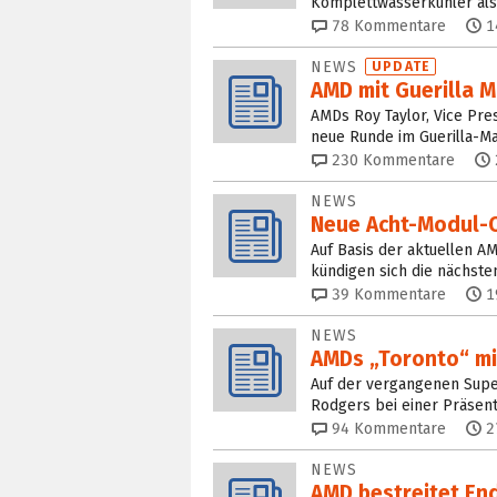
Komplettwasserkühler als
78
Kommentare
1
NEWS
UPDATE
AMD mit Guerilla 
AMDs Roy Taylor, Vice Pres
neue Runde im Guerilla-Mar
230
Kommentare
NEWS
Neue Acht-Modul-O
Auf Basis der aktuellen A
kündigen sich die nächste
39
Kommentare
1
NEWS
AMDs „Toronto“ mi
Auf der vergangenen Supe
Rodgers bei einer Präsent
94
Kommentare
2
NEWS
AMD bestreitet En