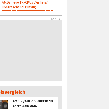
AMDs neue FX-CPUs „Vishera“
überraschend günstig?
91%
eisvergleich
AMD Ryzen 7 5800X3D 10
Years AMD AM4