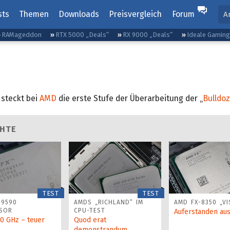
sts
Themen
Downloads
Preisvergleich
Forum
A
RAMageddon
RTX 5000 „Deals“
RX 9000 „Deals“
Ideale Gamin
 steckt bei
AMD
die erste Stufe der Überarbeitung der „
Bulldoz
CHTE
TEST
TEST
-9590
AMDS „RICHLAND“ IM
AMD FX-8350 „VI
SOR
CPU-TEST
Auferstanden au
,0 GHz – teuer
Quod erat
demonstrandum