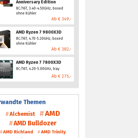
Anniversary Edition
8C/16T, 3.40-4.50GHz, boxed
ohne Kühler
Ab € 349,-
AMD Ryzen 7 9800X3D
8C/16T, 4.70-5.20GHz, boxed
ohne Kühler
Ab € 382,-
AMD Ryzen 7 7800X3D
8C/16T, 4.20-5.00GHz, tray
Ab € 275,-
rwandte Themen
AMD
Alchemist
AMD Bulldozer
AMD Richland
AMD Trinity