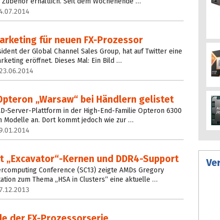
 Zubehör erhältlich. Seit dem Wochenende …
4.07.2014
Marketing für neuen FX-Prozessor
ident der Global Channel Sales Group, hat auf Twitter eine
keting eröffnet. Dieses Mal: Ein Bild …
23.06.2014
pteron „Warsaw“ bei Händlern gelistet
MD-Server-Plattform in der High-End-Familie Opteron 6300
n Modelle an. Dort kommt jedoch wie zur …
9.01.2014
t „Excavator“-Kernen und DDR4-Support
Ve
rcomputing Conference (SC13) zeigte AMDs Gregory
ation zum Thema „HSA in Clusters“ eine aktuelle …
7.12.2013
de der FX-Prozessorserie