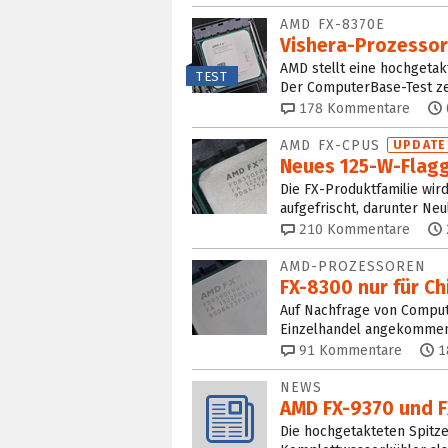
AMD FX-8370E
Vishera-Prozessor
AMD stellt eine hochgetak
TEST
Der ComputerBase-Test zei
178
Kommentare
AMD FX-CPUS
UPDATE
Neues 125-W-Flagg
Die FX-Produktfamilie wi
aufgefrischt, darunter Neu
210
Kommentare
AMD-PROZESSOREN
FX-8300 nur für Ch
Auf Nachfrage von Comput
Einzelhandel angekommen i
91
Kommentare
1
NEWS
AMD FX-9370 und F
Die hochgetakteten Spitz