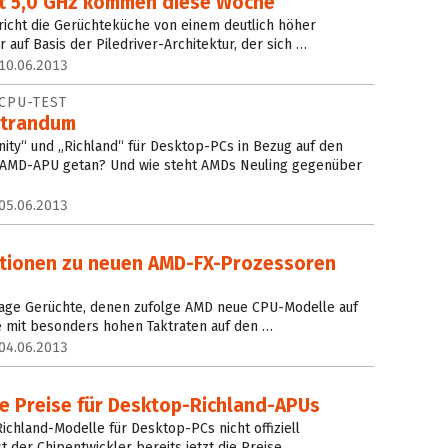
t 5,0 GHz kommen diese Woche
pricht die Gerüchteküche von einem deutlich höher
auf Basis der Piledriver-Architektur, der sich …
10.06.2013
CPU-TEST
strandum
inity“ und „Richland“ für Desktop-PCs in Bezug auf den
 AMD-APU getan? Und wie steht AMDs Neuling gegenüber
05.06.2013
ationen zu neuen AMD-FX-Prozessoren
s vage Gerüchte, denen zufolge AMD neue CPU-Modelle auf
e mit besonders hohen Taktraten auf den …
04.06.2013
le Preise für Desktop-Richland-APUs
ichland-Modelle für Desktop-PCs nicht offiziell
st der Chipentwickler bereits jetzt die Preise …