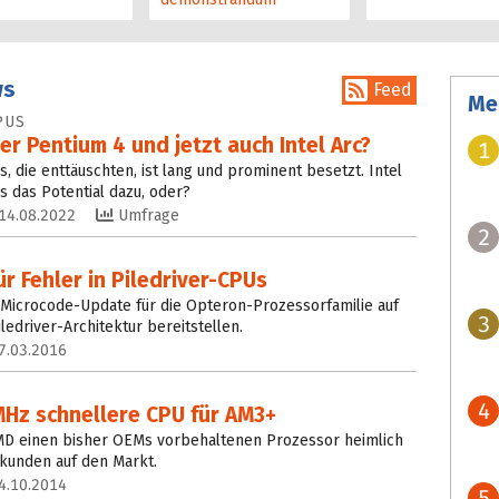
ws
Feed
Me
PUS
er Pentium 4 und jetzt auch Intel Arc?
1
, die enttäuschten, ist lang und prominent besetzt. Intel
s das Potential dazu, oder?
14.08.2022
Umfrage
2
r Fehler in Piledriver-CPUs
 Microcode-Update für die Opteron-Prozessorfamilie auf
3
iledriver-Architektur bereitstellen.
7.03.2016
4
MHz schnellere CPU für AM3+
MD einen bisher OEMs vorbehaltenen Prozessor heimlich
ndkunden auf den Markt.
4.10.2014
5