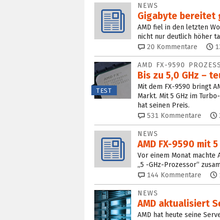
NEWS
Gigabyte bereitet 
AMD fiel in den letzten W
nicht nur deutlich höher t
20
Kommentare
1
AMD FX-9590 PROZES
Bis zu 5,0 GHz – t
Mit dem FX-9590 bringt AM
TEST
Markt. Mit 5 GHz im Turbo
hat seinen Preis.
531
Kommentare
NEWS
AMD FX-9590 mit 5 
Vor einem Monat machte A
„5 -GHz-Prozessor“ zusa
144
Kommentare
NEWS
AMD aktualisiert 
AMD hat heute seine Server