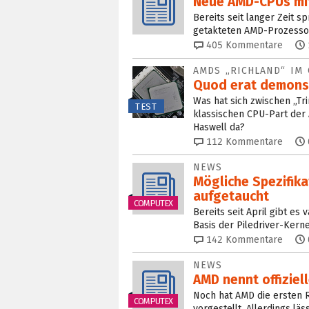
Neue AMD-CPUs mi
Bereits seit langer Zeit s
getakteten AMD-Prozessor 
405
Kommentare
AMDS „RICHLAND“ IM 
Quod erat demon
Was hat sich zwischen „Tr
TEST
klassischen CPU-Part der
Haswell da?
112
Kommentare
NEWS
Mögliche Spezifik
aufgetaucht
COMPUTEX
Bereits seit April gibt e
Basis der Piledriver-Kern
142
Kommentare
NEWS
AMD nennt offiziel
Noch hat AMD die ersten R
COMPUTEX
vorgestellt. Allerdings läs