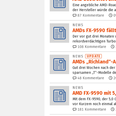
Eine angebliche AMD-Road
der Hersteller würde die 
87
Kommentare
0
NEWS
AMDs FX-9590 fällt
Der vor gut drei Monaten 
rekordverdächtigen Turbo
108
Kommentare
NEWS
UPDATE
AMDs „Richland“-AP
Gut drei Wochen nach der 
sparsamen „T“-Modelle der
48
Kommentare
2
NEWS
AMD FX-9590 mit 5,
Mit dem FX-9590, der 5,0
vor Kurzem noch einmal a
181
Kommentare