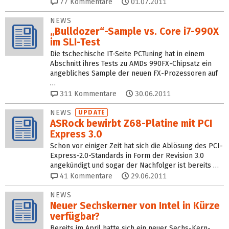
77
Kommentare
01.07.2011
NEWS
„Bulldozer“-Sample vs. Core i7-990X
im SLI-Test
Die tschechische IT-Seite PCTuning hat in einem
Abschnitt ihres Tests zu AMDs 990FX-Chipsatz ein
angebliches Sample der neuen FX-Prozessoren auf
…
311
Kommentare
30.06.2011
NEWS
UPDATE
ASRock bewirbt Z68-Platine mit PCI
Express 3.0
Schon vor einiger Zeit hat sich die Ablösung des PCI-
Express-2.0-Standards in Form der Revision 3.0
angekündigt und sogar der Nachfolger ist bereits …
41
Kommentare
29.06.2011
NEWS
Neuer Sechskerner von Intel in Kürze
verfügbar?
Bereits im April hatte sich ein neuer Sechs-Kern-