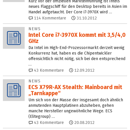
Kurz vor der offiziellen Markteinführung ist Intels
neues Flaggschiff für den Desktop bereits in Asien im
Handel aufgetaucht. Der Core i7-3970X wird …
114
Kommentare
31.10.2012
NEWS
Intel Core i7-3970X kommt mit 3,5/4,0
GHz
Da Intel im High-End-Prozessormarkt derzeit wenig
Konkurrenz hat, haben es die Chipentwickler
offensichtlich nicht nötig, sich bei den entsprechend
…
43
Kommentare
12.09.2012
NEWS
ECS X79R-AX Stealth: Mainboard mit
„Tarnkappe“
Um sich von der Masse der insgesamt doch ähnlich
anmutenden Hauptplatinen abzuheben, gehen
manche Hersteller ungewöhnliche Wege. ECS
(Elitegroup) …
43
Kommentare
20.08.2012