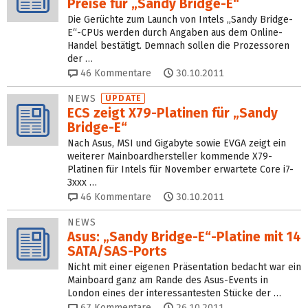
Preise für „Sandy Bridge-E“
Die Gerüchte zum Launch von Intels „Sandy Bridge-
E“-CPUs werden durch Angaben aus dem Online-
Handel bestätigt. Demnach sollen die Prozessoren
der …
46
Kommentare
30.10.2011
NEWS
UPDATE
ECS zeigt X79-Platinen für „Sandy
Bridge-E“
Nach Asus, MSI und Gigabyte sowie EVGA zeigt ein
weiterer Mainboardhersteller kommende X79-
Platinen für Intels für November erwartete Core i7-
3xxx …
46
Kommentare
30.10.2011
NEWS
Asus: „Sandy Bridge-E“-Platine mit 14
SATA/SAS-Ports
Nicht mit einer eigenen Präsentation bedacht war ein
Mainboard ganz am Rande des Asus-Events in
London eines der interessantesten Stücke der …
67
Kommentare
26.10.2011