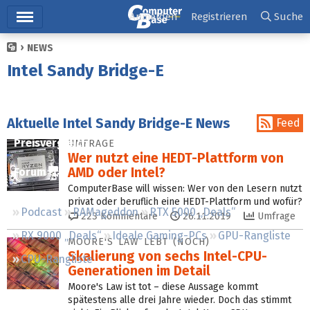
Hauptmenü
Anmelden
Registrieren
Suche
NEWS
Ticker
Intel Sandy Bridge-E
Tests
Downloads
Aktuelle Intel Sandy Bridge-E News
Feed
Preisvergleich
UMFRAGE
Wer nutzt eine HEDT-Plattform von
AMD oder Intel?
Forum
ComputerBase will wissen: Wer von den Lesern nutzt
privat oder beruflich eine HEDT-Plattform und wofür?
Podcast
RAMageddon
RTX 5000 „Deals“
223
Kommentare
26.11.2019
Umfrage
RX 9000 „Deals“
Ideale Gaming-PCs
GPU-Rangliste
MOORE'S LAW LEBT (NOCH)
Skalierung von sechs Intel-CPU-
CPU-Rangliste
Generationen im Detail
Moore's Law ist tot – diese Aussage kommt
spätestens alle drei Jahre wieder. Doch das stimmt