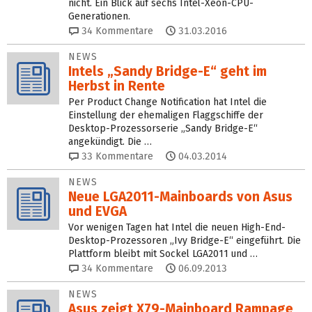
nicht. Ein Blick auf sechs Intel-Xeon-CPU-
Generationen.
34
Kommentare
31.03.2016
NEWS
Intels „Sandy Bridge-E“ geht im
Herbst in Rente
Per Product Change Notification hat Intel die
Einstellung der ehemaligen Flaggschiffe der
Desktop-Prozessorserie „Sandy Bridge-E“
angekündigt. Die …
33
Kommentare
04.03.2014
NEWS
Neue LGA2011-Mainboards von Asus
und EVGA
Vor wenigen Tagen hat Intel die neuen High-End-
Desktop-Prozessoren „Ivy Bridge-E“ eingeführt. Die
Plattform bleibt mit Sockel LGA2011 und …
34
Kommentare
06.09.2013
NEWS
Asus zeigt X79-Mainboard Rampage