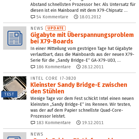
Abstand schnellsten Prozessor her. Als Untersatz für
diesen ist ein Mainboard mit dem X79-Chipsatz …
54
Kommentare
18.01.2012
NEWS
UPDATE
Gigabyte mit Überspannungsproblem
bei X79-Boards
In einer Mitteilung vom gestrigen Tage hat Gigabyte
verlautbart, dass die Mainboards aus der neuen X79-
Serie für die „Sandy Bridge-E“ GA-X79-UD3, …
186
Kommentare
28.12.2011
INTEL CORE I7-3820
Kleinster Sandy Bridge-E zwischen
den Stühlen
TEST
Wenige Tage vor dem Fest schickt Intel einen neuen
kleinsten „Sandy Bridge-E“ ins Rennen. Wir testen,
was der auf dem Papier schnellste Quad-Core-
Prozessor leistet.
183
Kommentare
19.12.2011
NEWS