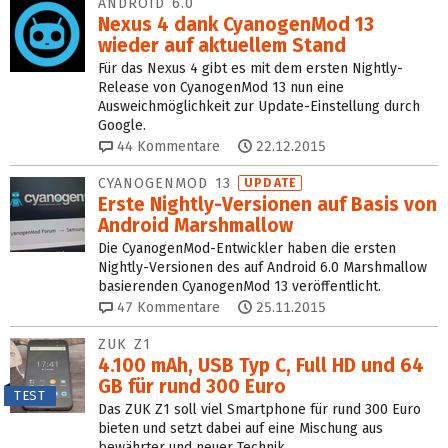
ANDROID 6.0
Nexus 4 dank CyanogenMod 13
wieder auf aktuellem Stand
Für das Nexus 4 gibt es mit dem ersten Nightly-
Release von CyanogenMod 13 nun eine
Ausweichmöglichkeit zur Update-Einstellung durch
Google.
44
Kommentare
22.12.2015
CYANOGENMOD 13
UPDATE
Erste Nightly-Versionen auf Basis von
Android Marshmallow
Die CyanogenMod-Entwickler haben die ersten
Nightly-Versionen des auf Android 6.0 Marshmallow
basierenden CyanogenMod 13 veröffentlicht.
47
Kommentare
25.11.2015
ZUK Z1
4.100 mAh, USB Typ C, Full HD und 64
GB für rund 300 Euro
TEST
Das ZUK Z1 soll viel Smartphone für rund 300 Euro
bieten und setzt dabei auf eine Mischung aus
bewährter und neuer Technik.