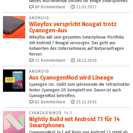
dieses Wochenende offiziell für einige Smartphones.
89
Kommentare
21.01.2017
ANDROID
Wileyfox verspricht Nougat trotz
Cyanogen-Aus
Wileyfox will sein gesamtes Smartphone-Portfolio
mit Android 7 Nougat versorgen. Das geht aus
Antworten des Unternehmens auf Nutzeranfragen
hervor.
31
Kommentare
28.12.2016
ANDROID
Aus CyanogenMod wird Lineage
Cyanogen Inc. stellt zum Jahresende die Infrastruktur
hinter Cyanogen OS komplett ein. Davon ist auch
CyanogenMod betroffen.
82
Kommentare
25.12.2016
CYANOGENMOD 14.1
Nightly Build mit Android 7.1 für 14
Smartphones
CyanogenMod 14.1 auf Basis von Android 7.1 steht ab