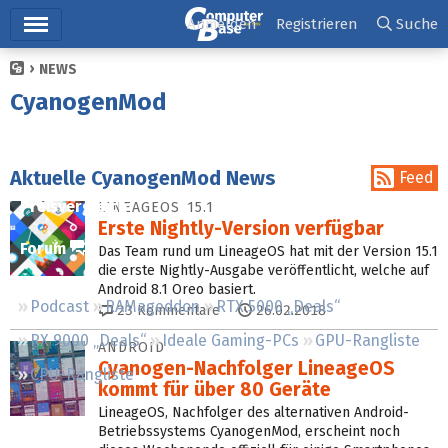
Hauptmenü
Anmelden
Registrieren
Suche
NEWS
Ticker
CyanogenMod
Tests
Downloads
Aktuelle CyanogenMod News
Feed
Preisvergleich
LINEAGEOS 15.1
Erste Nightly-Version verfügbar
Forum
Das Team rund um LineageOS hat mit der Version 15.1
die erste Nightly-Ausgabe veröffentlicht, welche auf
Android 8.1 Oreo basiert.
Podcast
RAMageddon
RTX 5000 „Deals“
23
Kommentare
26.02.2018
RX 9000 „Deals“
Ideale Gaming-PCs
GPU-Rangliste
ANDROID
Cyanogen-Nachfolger LineageOS
CPU-Rangliste
kommt für über 80 Geräte
LineageOS, Nachfolger des alternativen Android-
Betriebssystems CyanogenMod, erscheint noch