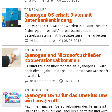
5
Kommentare
12.05.2015
TRUECALLER
Cyanogen OS erhält Dialer mit
Datenbankanbindung
Die Cyanogen-OS-Macher werden in Zukunft bei der
Dialer-App ihres auf Android basierenden
Betriebssystems mit Truecaller zusammenarbeiten.
19
Kommentare
08.05.2015
ANDROID
Cyanogen und Microsoft schließen
Kooperationsabkommen
Es kündigte sich über Monate an: Cyanogen OS wird
noch dieses Jahr um Apps und Dienste von Microsoft
erweitert.
38
Kommentare
16.04.2015
ANDROID 5.0
Cyanogen OS 12 für das OnePlus One
wird ausgerollt
Nach mehrmaligen Verschiebungen des Termins ist
Cyanogen OS 12 für das OnePlus One fertig und wird