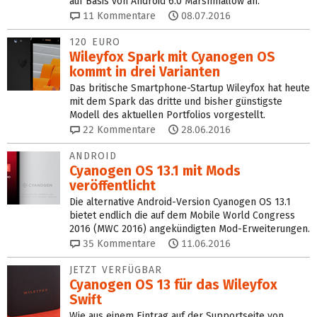
auf Basis von Android 6.0 Marshmallow an.
11
Kommentare
08.07.2016
120 EURO
Wileyfox Spark mit Cyanogen OS
kommt in drei Varianten
Das britische Smartphone-Startup Wileyfox hat heute
mit dem Spark das dritte und bisher günstigste
Modell des aktuellen Portfolios vorgestellt.
22
Kommentare
28.06.2016
ANDROID
Cyanogen OS 13.1 mit Mods
veröffentlicht
Die alternative Android-Version Cyanogen OS 13.1
bietet endlich die auf dem Mobile World Congress
2016 (MWC 2016) angekündigten Mod-Erweiterungen.
35
Kommentare
11.06.2016
JETZT VERFÜGBAR
Cyanogen OS 13 für das Wileyfox
Swift
Wie aus einem Eintrag auf der Supportseite von