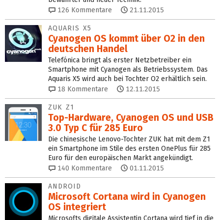
126
Kommentare
21.11.2015
AQUARIS X5
Cyanogen OS kommt über O2 in den
deutschen Handel
Telefónica bringt als erster Netzbetreiber ein
Smartphone mit Cyanogen als Betriebssystem. Das
Aquaris X5 wird auch bei Tochter O2 erhältlich sein.
18
Kommentare
12.11.2015
ZUK Z1
Top-Hardware, Cyanogen OS und USB
3.0 Typ C für 285 Euro
Die chinesische Lenovo-Tochter ZUK hat mit dem Z1
ein Smartphone im Stile des ersten OnePlus für 285
Euro für den europäischen Markt angekündigt.
140
Kommentare
01.11.2015
ANDROID
Microsoft Cortana wird in Cyanogen
OS integriert
Microsofts digitale Assistentin Cortana wird tief in die