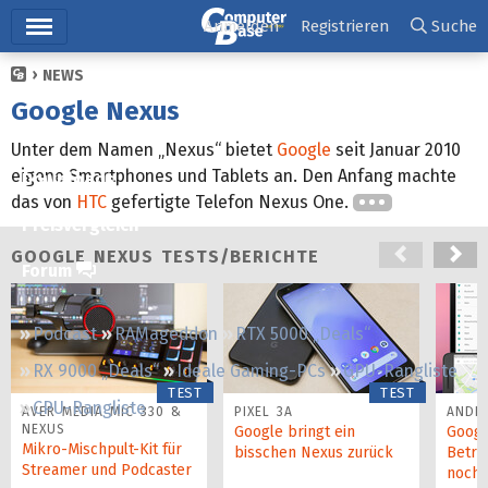
Hauptmenü
Anmelden
Registrieren
Suche
NEWS
Ticker
Google Nexus
Tests
Unter dem Namen „Nexus“ bietet
Google
seit Januar 2010
eigene Smartphones und Tablets an. Den Anfang machte
Downloads
das von
HTC
gefertigte Telefon Nexus One.
Preisvergleich
GOOGLE NEXUS TESTS/BERICHTE
Forum
Podcast
RAMageddon
RTX 5000 „Deals“
RX 9000 „Deals“
Ideale Gaming-PCs
GPU-Rangliste
TEST
TEST
CPU-Rangliste
AVER MEDIA MIC 330 &
PIXEL 3A
ANDR
NEXUS
Google bringt ein
Googl
Mikro-Mischpult-Kit für
bisschen Nexus zurück
Betri
Streamer und Podcaster
noch 