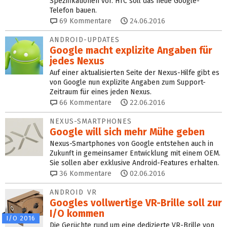
Spezifikationen vor. HTC soll das neue Google-
Telefon bauen.
69
Kommentare
24.06.2016
ANDROID-UPDATES
Google macht explizite Angaben für
jedes Nexus
Auf einer aktualisierten Seite der Nexus-Hilfe gibt es
von Google nun explizite Angaben zum Support-
Zeitraum für eines jeden Nexus.
66
Kommentare
22.06.2016
NEXUS-SMARTPHONES
Google will sich mehr Mühe geben
Nexus-Smartphones von Google entstehen auch in
Zukunft in gemeinsamer Entwicklung mit einem OEM.
Sie sollen aber exklusive Android-Features erhalten.
36
Kommentare
02.06.2016
ANDROID VR
Googles vollwertige VR-Brille soll zur
I/O kommen
I/O 2016
Die Gerüchte rund um eine dedizierte VR-Brille von