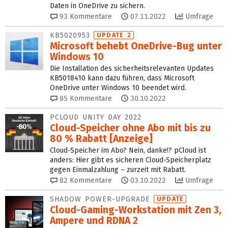
Daten in OneDrive zu sichern.
93
Kommentare
07.11.2022
Umfrage
KB5020953
UPDATE 2
Microsoft behebt OneDrive-Bug unter
Windows 10
Die Installation des sicherheitsrelevanten Updates
KB5018410 kann dazu führen, dass Microsoft
OneDrive unter Windows 10 beendet wird.
85
Kommentare
30.10.2022
PCLOUD UNITY DAY 2022
Cloud-Speicher ohne Abo mit bis zu
80 % Rabatt [Anzeige]
Cloud-Speicher im Abo? Nein, danke!? pCloud ist
anders: Hier gibt es sicheren Cloud-Speicherplatz
gegen Einmalzahlung – zurzeit mit Rabatt.
82
Kommentare
03.10.2022
Umfrage
SHADOW POWER-UPGRADE
UPDATE
Cloud-Gaming-Workstation mit Zen 3,
Ampere und RDNA 2