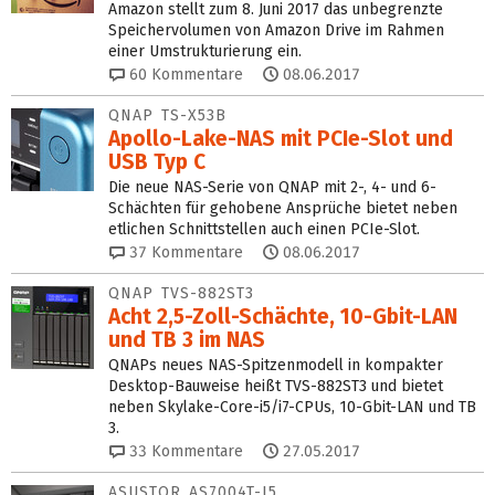
Amazon stellt zum 8. Juni 2017 das unbegrenzte
Speichervolumen von Amazon Drive im Rahmen
einer Umstrukturierung ein.
60
Kommentare
08.06.2017
QNAP TS-X53B
Apollo-Lake-NAS mit PCIe-Slot und
USB Typ C
Die neue NAS-Serie von QNAP mit 2-, 4- und 6-
Schächten für gehobene Ansprüche bietet neben
etlichen Schnittstellen auch einen PCIe-Slot.
37
Kommentare
08.06.2017
QNAP TVS-882ST3
Acht 2,5-Zoll-Schächte, 10-Gbit-LAN
und TB 3 im NAS
QNAPs neues NAS-Spitzenmodell in kompakter
Desktop-Bauweise heißt TVS-882ST3 und bietet
neben Skylake-Core-i5/i7-CPUs, 10-Gbit-LAN und TB
3.
33
Kommentare
27.05.2017
ASUSTOR AS7004T-I5