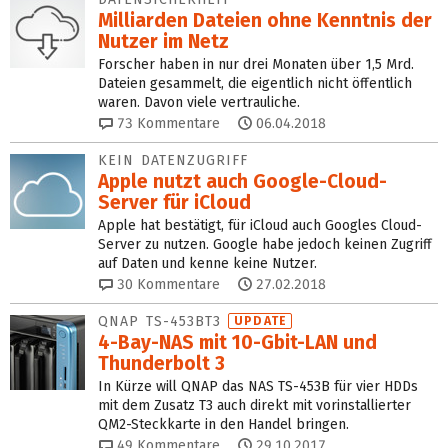
Milliarden Dateien ohne Kenntnis der
Nutzer im Netz
Forscher haben in nur drei Monaten über 1,5 Mrd.
Dateien gesammelt, die eigentlich nicht öffentlich
waren. Davon viele vertrauliche.
73
Kommentare
06.04.2018
KEIN DATENZUGRIFF
Apple nutzt auch Google-Cloud-
Server für iCloud
Apple hat bestätigt, für iCloud auch Googles Cloud-
Server zu nutzen. Google habe jedoch keinen Zugriff
auf Daten und kenne keine Nutzer.
30
Kommentare
27.02.2018
QNAP TS-453BT3
UPDATE
4-Bay-NAS mit 10-Gbit-LAN und
Thunderbolt 3
In Kürze will QNAP das NAS TS-453B für vier HDDs
mit dem Zusatz T3 auch direkt mit vorinstallierter
QM2-Steckkarte in den Handel bringen.
49
Kommentare
29.10.2017