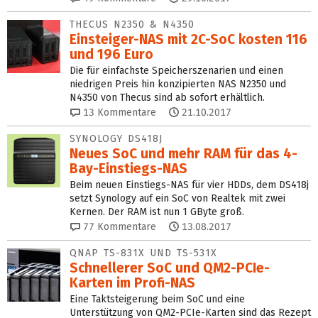
THECUS N2350 & N4350
Einsteiger-NAS mit 2C-SoC kosten 116
und 196 Euro
Die für einfachste Speicherszenarien und einen
niedrigen Preis hin konzipierten NAS N2350 und
N4350 von Thecus sind ab sofort erhältlich.
13
Kommentare
21.10.2017
SYNOLOGY DS418J
Neues SoC und mehr RAM für das 4-
Bay-Einstiegs-NAS
Beim neuen Einstiegs-NAS für vier HDDs, dem DS418j
setzt Synology auf ein SoC von Realtek mit zwei
Kernen. Der RAM ist nun 1 GByte groß.
77
Kommentare
13.08.2017
QNAP TS-831X UND TS-531X
Schnellerer SoC und QM2-PCIe-
Karten im Profi-NAS
Eine Taktsteigerung beim SoC und eine
Unterstützung von QM2-PCIe-Karten sind das Rezept