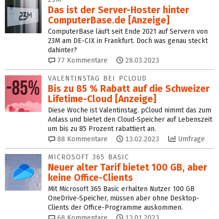
Das ist der Server-Hoster hinter
ComputerBase.de [Anzeige]
ComputerBase läuft seit Ende 2021 auf Servern von
23M am DE-CIX in Frankfurt. Doch was genau steckt
dahinter?
77
Kommentare
28.03.2023
VALENTINSTAG BEI PCLOUD
Bis zu 85 % Rabatt auf die Schweizer
Lifetime-Cloud [Anzeige]
Diese Woche ist Valentinstag. pCloud nimmt das zum
Anlass und bietet den Cloud-Speicher auf Lebenszeit
um bis zu 85 Prozent rabattiert an.
88
Kommentare
13.02.2023
Umfrage
MICROSOFT 365 BASIC
Neuer alter Tarif bietet 100 GB, aber
keine Office-Clients
Mit Microsoft 365 Basic erhalten Nutzer 100 GB
OneDrive-Speicher, müssen aber ohne Desktop-
Clients der Office-Programme auskommen.
68
Kommentare
13.01.2023