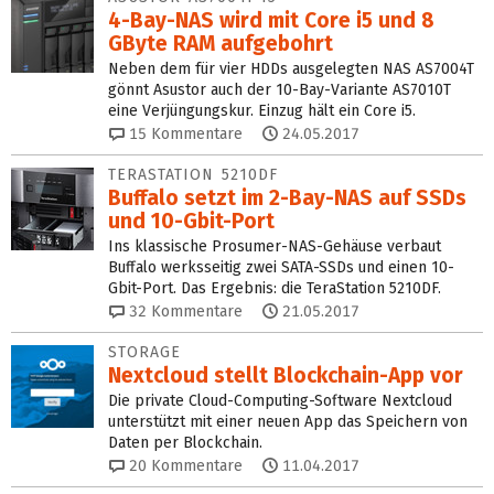
4-Bay-NAS wird mit Core i5 und 8
GByte RAM aufgebohrt
Neben dem für vier HDDs ausgelegten NAS AS7004T
gönnt Asustor auch der 10-Bay-Variante AS7010T
eine Verjüngungskur. Einzug hält ein Core i5.
15
Kommentare
24.05.2017
TERASTATION 5210DF
Buffalo setzt im 2-Bay-NAS auf SSDs
und 10-Gbit-Port
Ins klassische Prosumer-NAS-Gehäuse verbaut
Buffalo werksseitig zwei SATA-SSDs und einen 10-
Gbit-Port. Das Ergebnis: die TeraStation 5210DF.
32
Kommentare
21.05.2017
STORAGE
Nextcloud stellt Blockchain-App vor
Die private Cloud-Computing-Software Nextcloud
unterstützt mit einer neuen App das Speichern von
Daten per Blockchain.
20
Kommentare
11.04.2017