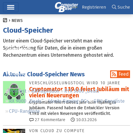
Hauptmenü
Anmelden
Registrieren
Suche
NEWS
Ticker
Cloud-Speicher
Tests
Unter einem Cloud-Speicher versteht man eine
Speicherlösung für Daten, die in einem großen
Downloads
Rechenzentrum eines Unternehmens gehostet wird.
Preisvergleich
Aktuelle Cloud-Speicher News
Forum
Feed
VERSCHLÜSSELUNGSTOOL WIRD 10 JAHRE
Cryptomator 1.19.0 feiert Ju­bi­läum mit
Podcast
RAMageddon
RTX 5000 „Deals“
vielen Neuerungen
RX 9000 „Deals“
Ideale Gaming-PCs
GPU-Rangliste
Cryptomator feiert dieses Jahr sein 10jähriges
Jubiläum. Passend haben die Entwickler Version
CPU-Rangliste
1.19.0 mit vielen Neuerungen veröffentlicht.
27
Kommentare
10.03.2026
VON CLOUD ZU COMPUTE