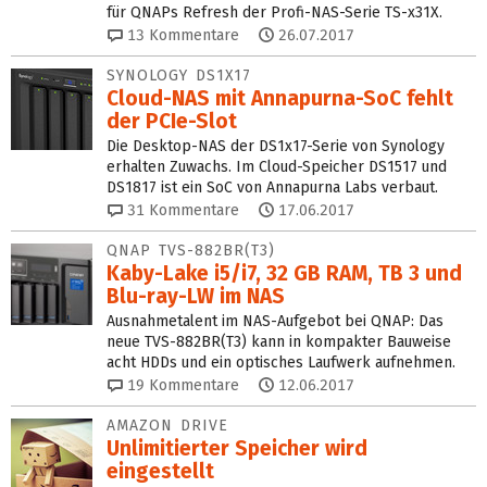
für QNAPs Refresh der Profi-NAS-Serie TS-x31X.
13
Kommentare
26.07.2017
SYNOLOGY DS1X17
Cloud-NAS mit Annapurna-SoC fehlt
der PCIe-Slot
Die Desktop-NAS der DS1x17-Serie von Synology
erhalten Zuwachs. Im Cloud-Speicher DS1517 und
DS1817 ist ein SoC von Annapurna Labs verbaut.
31
Kommentare
17.06.2017
QNAP TVS-882BR(T3)
Kaby-Lake i5/i7, 32 GB RAM, TB 3 und
Blu-ray-LW im NAS
Ausnahmetalent im NAS-Aufgebot bei QNAP: Das
neue TVS-882BR(T3) kann in kompakter Bauweise
acht HDDs und ein optisches Laufwerk aufnehmen.
19
Kommentare
12.06.2017
AMAZON DRIVE
Unlimitierter Speicher wird
eingestellt