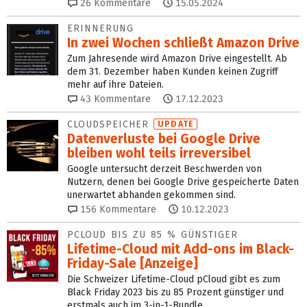
26
Kommentare
15.05.2024
ERINNERUNG
In zwei Wochen schließt Amazon Drive
Zum Jahresende wird Amazon Drive eingestellt. Ab
dem 31. Dezember haben Kunden keinen Zugriff
mehr auf ihre Dateien.
43
Kommentare
17.12.2023
CLOUDSPEICHER
UPDATE
Datenverluste bei Google Drive
bleiben wohl teils irreversibel
Google untersucht derzeit Beschwerden von
Nutzern, denen bei Google Drive gespeicherte Daten
unerwartet abhanden gekommen sind.
156
Kommentare
10.12.2023
PCLOUD BIS ZU 85 % GÜNSTIGER
Lifetime-Cloud mit Add-ons im Black-
Friday-Sale [Anzeige]
Die Schweizer Lifetime-Cloud pCloud gibt es zum
Black Friday 2023 bis zu 85 Prozent günstiger und
erstmals auch im 3-in-1-Bundle.