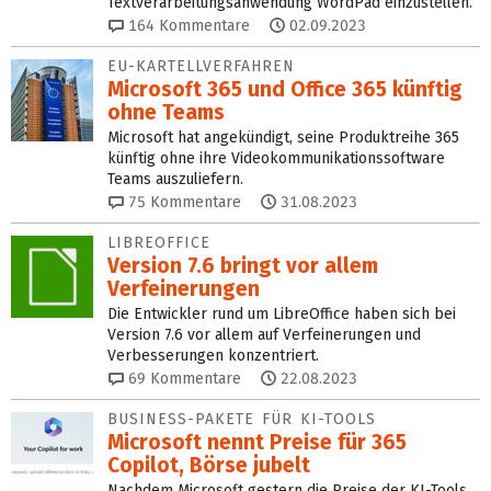
Textverarbeitungsanwendung WordPad einzustellen.
164
Kommentare
02.09.2023
EU-KARTELLVERFAHREN
Microsoft 365 und Office 365 künftig
ohne Teams
Microsoft hat angekündigt, seine Produktreihe 365
künftig ohne ihre Videokommunikationssoftware
Teams auszuliefern.
75
Kommentare
31.08.2023
LIBREOFFICE
Version 7.6 bringt vor allem
Verfeinerungen
Die Entwickler rund um LibreOffice haben sich bei
Version 7.6 vor allem auf Verfeinerungen und
Verbesserungen konzentriert.
69
Kommentare
22.08.2023
BUSINESS-PAKETE FÜR KI-TOOLS
Microsoft nennt Preise für 365
Copilot, Börse jubelt
Nachdem Microsoft gestern die Preise der KI-Tools