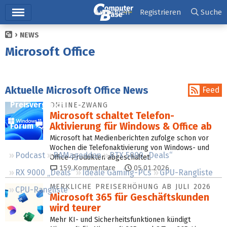
Hauptmenü
Anmelden
Registrieren
Suche
NEWS
Ticker
Microsoft Office
Tests
Downloads
Aktuelle Microsoft Office News
Feed
Preisvergleich
ONLINE-ZWANG
Microsoft schaltet Telefon-
Aktivierung für Windows & Office ab
Forum
Microsoft hat Medienberichten zufolge schon vor
Wochen die Telefonaktivierung von Windows- und
Podcast
RAMageddon
RTX 5000 „Deals“
Office-Produkten abgeschaltet.
159
Kommentare
05.01.2026
RX 9000 „Deals“
Ideale Gaming-PCs
GPU-Rangliste
MERKLICHE PREISERHÖHUNG AB JULI 2026
CPU-Rangliste
Microsoft 365 für Geschäftskunden
wird teurer
Mehr KI- und Sicherheitsfunktionen kündigt