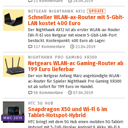
21
Kommentare
24.04.2019
NETGEAR NIGHTHAWK AX12
UPDATE
Schneller WLAN-ax-Router mit 5-Gbit-
LAN kostet 400 Euro
Der Nighthawk AX12 ist als erster WLAN-ax-Router
(Wi-Fi 6) von Netgear mit einem 5-Gbit-LAN-Port
bestückt. Kostenpunkt: 400 Euro ab Lager.
117
Kommentare
21.04.2019
NIGHTHAWK PRO GAMING XR300
Netgears WLAN-ac Gaming-Router ab
199 Euro lieferbar
Der von Netgear Anfang März angekündigte WLAN-
ac-Router für Spieler Nighthawk Pro Gaming XR300
ist ab sofort für 199 Euro im Handel.
56
Kommentare
07.04.2019
HTC 5G HUB
Snapdragon X50 und Wi-Fi 6 im
Tablet-Hotspot-Hybrid
MWC 2019
HTC bringt mit dem 5G Hub einen mobilen 5G-Tablet-
Hotspot mit 5-Zoll-Display, Android 9, Akku, Wi-Fi 6,