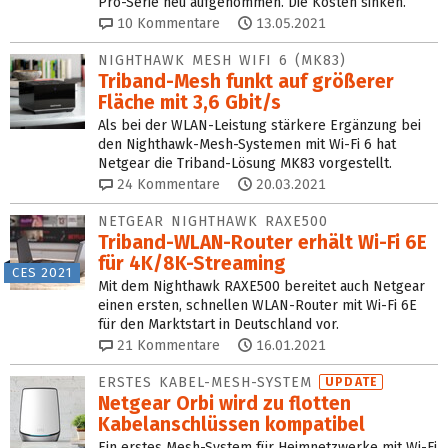
Pro-Serie neu aufgenommen. Die Kosten sinken.
10
Kommentare
13.05.2021
NIGHTHAWK MESH WIFI 6 (MK83)
Triband-Mesh funkt auf größerer
Fläche mit 3,6 Gbit/s
Als bei der WLAN-Leistung stärkere Ergänzung bei
den Nighthawk-Mesh-Systemen mit Wi-Fi 6 hat
Netgear die Triband-Lösung MK83 vorgestellt.
24
Kommentare
20.03.2021
NETGEAR NIGHTHAWK RAXE500
Triband-WLAN-Router erhält Wi-Fi 6E
für 4K/8K-Streaming
CES 2021
Mit dem Nighthawk RAXE500 bereitet auch Netgear
einen ersten, schnellen WLAN-Router mit Wi-Fi 6E
für den Marktstart in Deutschland vor.
21
Kommentare
16.01.2021
ERSTES KABEL-MESH-SYSTEM
UPDATE
Netgear Orbi wird zu flotten
Kabelanschlüssen kompatibel
Ein erstes Mesh-System für Heimnetzwerke mit Wi-Fi