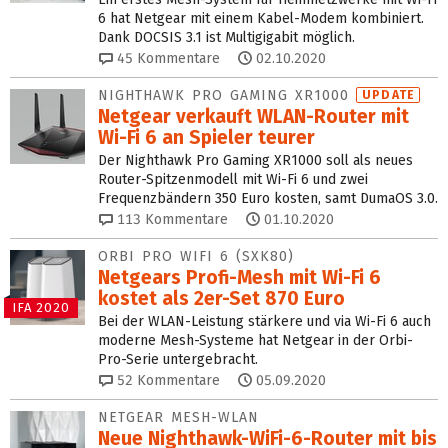
6 hat Netgear mit einem Kabel-Modem kombiniert.
Dank DOCSIS 3.1 ist Multigigabit möglich.
45
Kommentare
02.10.2020
NIGHTHAWK PRO GAMING XR1000
UPDATE
Netgear verkauft WLAN-Router mit
Wi-Fi 6 an Spieler teurer
Der Nighthawk Pro Gaming XR1000 soll als neues
Router-Spitzenmodell mit Wi-Fi 6 und zwei
Frequenzbändern 350 Euro kosten, samt DumaOS 3.0.
113
Kommentare
01.10.2020
ORBI PRO WIFI 6 (SXK80)
Netgears Profi-Mesh mit Wi-Fi 6
kostet als 2er-Set 870 Euro
IFA 2020
Bei der WLAN-Leistung stärkere und via Wi-Fi 6 auch
moderne Mesh-Systeme hat Netgear in der Orbi-
Pro-Serie untergebracht.
52
Kommentare
05.09.2020
NETGEAR MESH-WLAN
Neue Nighthawk-WiFi-6-Router mit bis