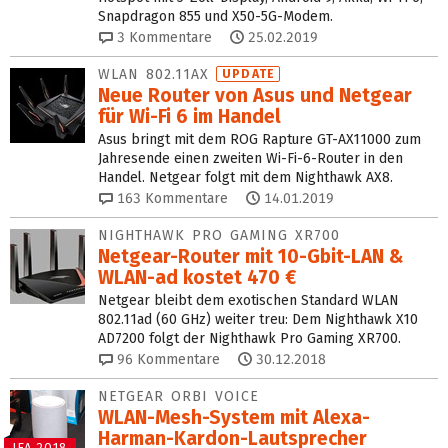
Snapdragon 855 und X50-5G-Modem.
3
Kommentare
25.02.2019
WLAN 802.11AX
UPDATE
Neue Router von Asus und Netgear
für Wi-Fi 6 im Handel
Asus bringt mit dem ROG Rapture GT-AX11000 zum
Jahresende einen zweiten Wi-Fi-6-Router in den
Handel. Netgear folgt mit dem Nighthawk AX8.
163
Kommentare
14.01.2019
NIGHTHAWK PRO GAMING XR700
Netgear-Router mit 10-Gbit-LAN &
WLAN-ad kostet 470 €
Netgear bleibt dem exotischen Standard WLAN
802.11ad (60 GHz) weiter treu: Dem Nighthawk X10
AD7200 folgt der Nighthawk Pro Gaming XR700.
96
Kommentare
30.12.2018
NETGEAR ORBI VOICE
WLAN-Mesh-System mit Alexa-
Harman-Kardon-Lautsprecher
IFA 2018