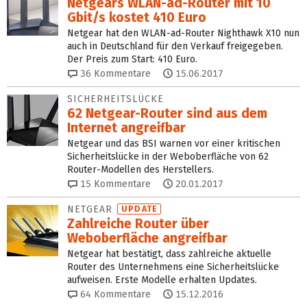
Netgears WLAN-ad-Router mit 10
Gbit/s kostet 410 Euro
Netgear hat den WLAN-ad-Router Nighthawk X10 nun
auch in Deutschland für den Verkauf freigegeben.
Der Preis zum Start: 410 Euro.
36
Kommentare
15.06.2017
SICHERHEITSLÜCKE
62 Netgear-Router sind aus dem
Internet angreifbar
Netgear und das BSI warnen vor einer kritischen
Sicherheitslücke in der Weboberfläche von 62
Router-Modellen des Herstellers.
15
Kommentare
20.01.2017
NETGEAR
UPDATE
Zahlreiche Router über
Weboberfläche angreifbar
Netgear hat bestätigt, dass zahlreiche aktuelle
Router des Unternehmens eine Sicherheitslücke
aufweisen. Erste Modelle erhalten Updates.
64
Kommentare
15.12.2016