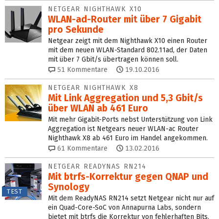
NETGEAR NIGHTHAWK X10
WLAN-ad-Router mit über 7 Gigabit
pro Sekunde
Netgear zeigt mit dem Nighthawk X10 einen Router
mit dem neuen WLAN-Standard 802.11ad, der Daten
mit über 7 Gbit/s übertragen können soll.
51
Kommentare
19.10.2016
NETGEAR NIGHTHAWK X8
Mit Link Aggregation und 5,3 Gbit/s
über WLAN ab 461 Euro
Mit mehr Gigabit-Ports nebst Unterstützung von Link
Aggregation ist Netgears neuer WLAN-ac Router
Nighthawk X8 ab 461 Euro im Handel angekommen.
61
Kommentare
13.02.2016
NETGEAR READYNAS RN214
Mit btrfs-Korrektur gegen QNAP und
Synology
TEST
Mit dem ReadyNAS RN214 setzt Netgear nicht nur auf
ein Quad-Core-SoC von Annapurna Labs, sondern
bietet mit btrfs die Korrektur von fehlerhaften Bits.