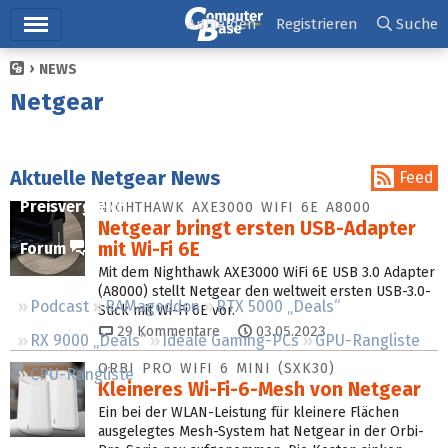
Hauptmenü
Anmelden
Registrieren
Suche
NEWS
Ticker
Netgear
Tests
Downloads
Aktuelle Netgear News
Feed
Preisvergleich
NIGHTHAWK AXE3000 WIFI 6E A8000
Netgear bringt ersten USB-Adapter
mit Wi-Fi 6E
Forum
Mit dem Nighthawk AXE3000 WiFi 6E USB 3.0 Adapter
(A8000) stellt Netgear den weltweit ersten USB-3.0-
Podcast
RAMageddon
RTX 5000 „Deals“
Stick mit Wi-Fi 6E vor.
29
Kommentare
03.05.2023
RX 9000 „Deals“
Ideale Gaming-PCs
GPU-Rangliste
ORBI PRO WIFI 6 MINI (SXK30)
CPU-Rangliste
Kleineres Wi-Fi-6-Mesh von Netgear
Ein bei der WLAN-Leistung für kleinere Flächen
ausgelegtes Mesh-System hat Netgear in der Orbi-