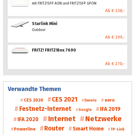
mit FRITZ!SFP AON und FRITZ!SFP GPON
Ab € 338,-
Starlink Mini
Outdoor
Ab € 199,-
FRITZ! FRITZ!Box 7690
Ab € 270,-
Verwandte Themen
CES 2021
CES 2020
eero
Devolo
Festnetz-Internet
IFA 2019
Google
Internet
Netzwerke
IFA 2020
Router
Smart Home
Powerline
TP-Link