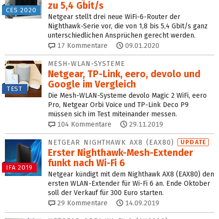
zu 5,4 Gbit/s
CES 2020
Netgear stellt drei neue WiFi-6-Router der
Nighthawk-Serie vor, die von 1,8 bis 5,4 Gbit/s ganz
unterschiedlichen Ansprüchen gerecht werden.
17
Kommentare
09.01.2020
MESH-WLAN-SYSTEME
Netgear, TP-Link, eero, devolo und
Google im Vergleich
TEST
Die Mesh-WLAN-Systeme devolo Magic 2 WiFi, eero
Pro, Netgear Orbi Voice und TP-Link Deco P9
müssen sich im Test miteinander messen.
104
Kommentare
29.11.2019
NETGEAR NIGHTHAWK AX8 (EAX80)
UPDATE
Erster Nighthawk-Mesh-Extender
funkt nach Wi-Fi 6
IFA 2019
Netgear kündigt mit dem Nighthawk AX8 (EAX80) den
ersten WLAN-Extender für Wi-Fi 6 an. Ende Oktober
soll der Verkauf für 300 Euro starten.
29
Kommentare
14.09.2019