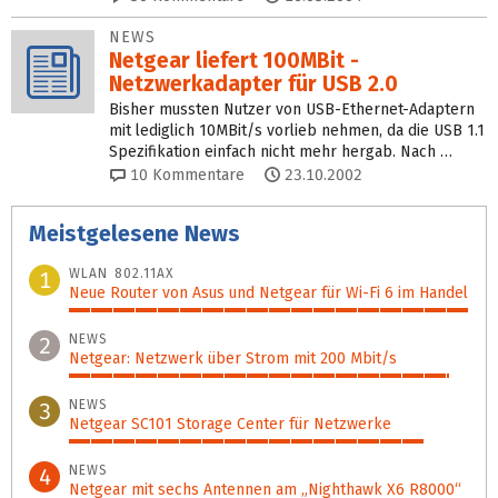
NEWS
Netgear liefert 100MBit -
Netzwerkadapter für USB 2.0
Bisher mussten Nutzer von USB-Ethernet-Adaptern
mit lediglich 10MBit/s vorlieb nehmen, da die USB 1.1
Spezifikation einfach nicht mehr hergab. Nach …
10
Kommentare
23.10.2002
Meistgelesene News
WLAN 802.11AX
1
Neue Router von Asus und Netgear für Wi-Fi 6 im Handel
100%
NEWS
2
Netgear: Netzwerk über Strom mit 200 Mbit/s
95%
NEWS
3
Netgear SC101 Storage Center für Netzwerke
89%
NEWS
4
Netgear mit sechs Antennen am „Nighthawk X6 R8000“