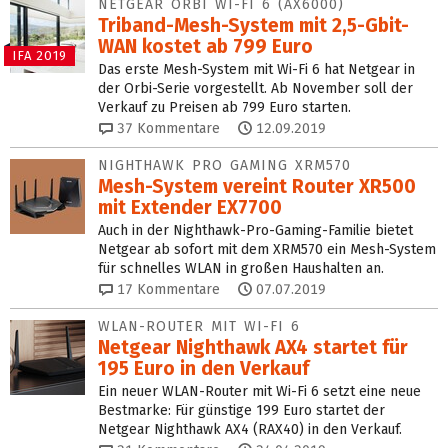
NETGEAR ORBI WI-FI 6 (AX6000)
Triband-Mesh-System mit 2,5-Gbit-
WAN kostet ab 799 Euro
IFA 2019
Das erste Mesh-System mit Wi-Fi 6 hat Netgear in
der Orbi-Serie vorgestellt. Ab November soll der
Verkauf zu Preisen ab 799 Euro starten.
37
Kommentare
12.09.2019
NIGHTHAWK PRO GAMING XRM570
Mesh-System vereint Router XR500
mit Extender EX7700
Auch in der Nighthawk-Pro-Gaming-Familie bietet
Netgear ab sofort mit dem XRM570 ein Mesh-System
für schnelles WLAN in großen Haushalten an.
17
Kommentare
07.07.2019
WLAN-ROUTER MIT WI-FI 6
Netgear Nighthawk AX4 startet für
195 Euro in den Verkauf
Ein neuer WLAN-Router mit Wi-Fi 6 setzt eine neue
Bestmarke: Für günstige 199 Euro startet der
Netgear Nighthawk AX4 (RAX40) in den Verkauf.