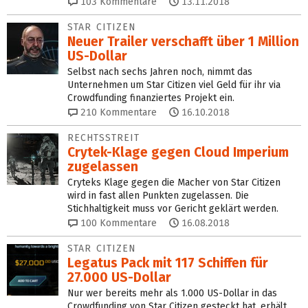
103
Kommentare
13.11.2018
STAR CITIZEN
Neuer Trailer verschafft über 1 Million
US-Dollar
Selbst nach sechs Jahren noch, nimmt das
Unternehmen um Star Citizen viel Geld für ihr via
Crowdfunding finanziertes Projekt ein.
210
Kommentare
16.10.2018
RECHTSSTREIT
Crytek-Klage gegen Cloud Imperium
zugelassen
Cryteks Klage gegen die Macher von Star Citizen
wird in fast allen Punkten zugelassen. Die
Stichhaltigkeit muss vor Gericht geklärt werden.
100
Kommentare
16.08.2018
STAR CITIZEN
Legatus Pack mit 117 Schiffen für
27.000 US‑Dollar
Nur wer bereits mehr als 1.000 US-Dollar in das
Crowdfunding von Star Citizen gesteckt hat, erhält