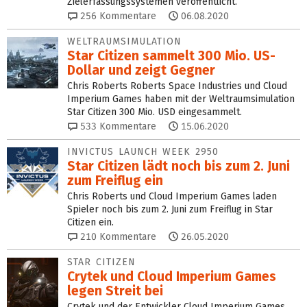
Zielerfassungssystemen veröffentlicht.
256
Kommentare
06.08.2020
WELTRAUMSIMULATION
Star Citizen sammelt 300 Mio. US-
Dollar und zeigt Gegner
Chris Roberts Roberts Space Industries und Cloud
Imperium Games haben mit der Weltraumsimulation
Star Citizen 300 Mio. USD eingesammelt.
533
Kommentare
15.06.2020
INVICTUS LAUNCH WEEK 2950
Star Citizen lädt noch bis zum 2. Juni
zum Freiflug ein
Chris Roberts und Cloud Imperium Games laden
Spieler noch bis zum 2. Juni zum Freiflug in Star
Citizen ein.
210
Kommentare
26.05.2020
STAR CITIZEN
Crytek und Cloud Imperium Games
legen Streit bei
Crytek und der Entwickler Cloud Imperium Games