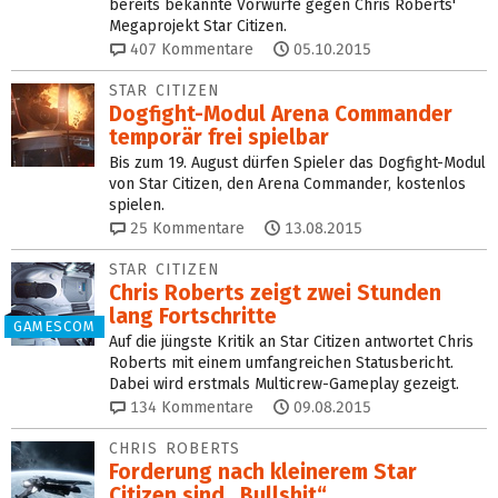
bereits bekannte Vorwürfe gegen Chris Roberts'
Megaprojekt Star Citizen.
407
Kommentare
05.10.2015
STAR CITIZEN
Dogfight-Modul Arena Commander
temporär frei spielbar
Bis zum 19. August dürfen Spieler das Dogfight-Modul
von Star Citizen, den Arena Commander, kostenlos
spielen.
25
Kommentare
13.08.2015
STAR CITIZEN
Chris Roberts zeigt zwei Stunden
lang Fortschritte
GAMESCOM
Auf die jüngste Kritik an Star Citizen antwortet Chris
Roberts mit einem umfangreichen Statusbericht.
Dabei wird erstmals Multicrew-Gameplay gezeigt.
134
Kommentare
09.08.2015
CHRIS ROBERTS
Forderung nach kleinerem Star
Citizen sind „Bullshit“