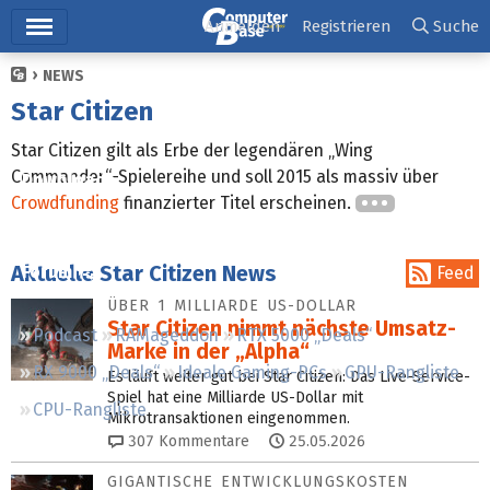
Hauptmenü
Anmelden
Registrieren
Suche
NEWS
Ticker
Star Citizen
Tests
Star Citizen gilt als Erbe der legendären „Wing
Commander“-Spielereihe und soll 2015 als massiv über
Downloads
Crowdfunding
finanzierter Titel erscheinen.
Preisvergleich
Aktuelle Star Citizen News
Forum
Feed
ÜBER 1 MILLIARDE US-DOLLAR
Star Citizen nimmt nächste Umsatz-
Podcast
RAMageddon
RTX 5000 „Deals“
Marke in der „Alpha“
RX 9000 „Deals“
Ideale Gaming-PCs
GPU-Rangliste
Es läuft weiter gut bei Star Citizen: Das Live-Service-
Spiel hat eine Milliarde US-Dollar mit
CPU-Rangliste
Mikrotransaktionen eingenommen.
307
Kommentare
25.05.2026
GIGANTISCHE ENTWICKLUNGS­KOSTEN