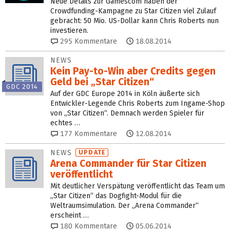
Neue Details zur Gamescom haben der
Crowdfunding-Kampagne zu Star Citizen viel Zulauf
gebracht: 50 Mio. US-Dollar kann Chris Roberts nun
investieren.
295
Kommentare
18.08.2014
NEWS
Kein Pay-to-Win aber Credits gegen
Geld bei „Star Citizen“
GDC 2014
Auf der GDC Europe 2014 in Köln äußerte sich
Entwickler-Legende Chris Roberts zum Ingame-Shop
von „Star Citizen“. Demnach werden Spieler für
echtes …
177
Kommentare
12.08.2014
NEWS
UPDATE
Arena Commander für Star Citizen
veröffentlicht
Mit deutlicher Verspätung veröffentlicht das Team um
„Star Citizen“ das Dogfight-Modul für die
Weltraumsimulation. Der „Arena Commander“
erscheint …
180
Kommentare
05.06.2014