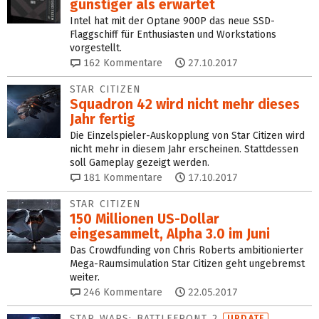
günstiger als erwartet
Intel hat mit der Optane 900P das neue SSD-
Flaggschiff für Enthusiasten und Workstations
vorgestellt.
162
Kommentare
27.10.2017
STAR CITIZEN
Squadron 42 wird nicht mehr dieses
Jahr fertig
Die Einzelspieler-Auskopplung von Star Citizen wird
nicht mehr in diesem Jahr erscheinen. Stattdessen
soll Gameplay gezeigt werden.
181
Kommentare
17.10.2017
STAR CITIZEN
150 Millionen US-Dollar
eingesammelt, Alpha 3.0 im Juni
Das Crowdfunding von Chris Roberts ambitionierter
Mega-Raumsimulation Star Citizen geht ungebremst
weiter.
246
Kommentare
22.05.2017
STAR WARS: BATTLEFRONT 2
UPDATE