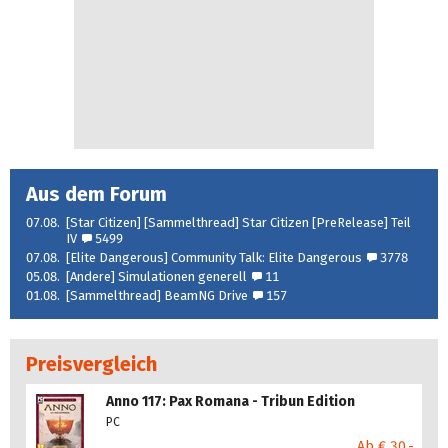
Aus dem Forum
07.08.
[Star Citizen] [Sammelthread] Star Citizen [PreRelease] Teil
IV
5499
07.08.
[Elite Dangerous] Community Talk: Elite Dangerous
3778
05.08.
[Andere] Simulationen generell
11
01.08.
[Sammelthread] BeamNG Drive
157
Preisvergleich
Anno 117: Pax Romana - Tribun Edition
PC
Ab € 30,-