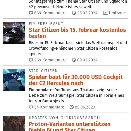
Sonntagsfrage zum Thema Star Citizen und Squadron
42 gewünscht. Heute ist es soweit.
669
Kommentare
25.02.2024
Umfrage
FLY FREE EVENT
Star Citizen bis 15. Februar kostenlos
testen
Bis zum 15. Februar lässt sich das Weltraumspiel und
Crowdfunding-Phänomen Star Citizen kostenlos
spielen.
269
Kommentare
09.02.2024
STAR CITIZEN
Spieler baut für 30.000 USD Cockpit
der C2 Hercules nach
Ein populärer YouTuber aus Thailand zeigt seine
Liebe zum Weltraumspiel Star Citizen in Form eines
teuren Fanprojekts.
54
Kommentare
05.06.2023
UPDATES VON GLORIOUSEGGROLL
Proton-Varianten unterstützen
Diablo IV und Star Citizen