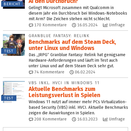
AI den Durchbruch?
BERICHT
Gelingt Microsoft zusammen mit Qualcomm in
diesem Jahr ein Durchbruch bei Windows-Notebooks
mit Arm? Die Zeichen stehen nicht schlecht.
170
Kommentare
16.05.2024
Umfrage
GRANBLUE FANTASY: RELINK
Benchmarks auf dem Steam Deck,
unter Linux und Windows
TEST
Das „JRPG“ Granblue Fantasy: Relink hat genügsame
Hardware-Anforderungen und läuft im Test auch
unter Linux und auf dem Steam Deck sehr gut.
74
Kommentare
06.02.2024
VBS INKL. HVCI IN WINDOWS 11
Aktuelle Benchmarks zum
Leistungsverlust in Spielen
TEST
Windows 11 nutzt auf immer mehr PCs Virtualization-
based Security (VBS) inkl. HVCI. Aktuelle Benchmarks
zeigen die Auswirkungen in Spielen.
208
Kommentare
16.03.2023
Umfrage