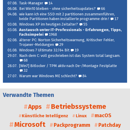
07.08.
Task-Manager
14
06.08.
Bei Win10 bleiben - ohne sicherheitsupdates?
66
04.08.
wie kann ich eine SSD mit 2 partitionen zusammenführen,
beide Partitionen haben installierte programme drin !
17
03.08.
Windows XP im heutigen Zeitalter?
55
03.08.
Austausch unter IT-Professionals - Erfahrungen, Tipps,
Fachsimpelei
1968
02.08.
älterer PC: Norton Sicherheitswarnung, Kritischer Fehler,
Trojaner-Meldungen
29
01.08.
Windows 7 Ultimate 32/64 Bit
19
29.07.
Nach dem C: voll geschrieben ist das System total langsam.
68
28.07.
[Win7] Bitlocker / TPM aktiv nach De-/Montage Festplatte
32
27.07.
Warum war Windows ME schlecht?
84
Verwandte Themen
Betriebssysteme
Apps
macOS
Künstliche Intelligenz
Linux
Microsoft
Packprogramm
Patchday