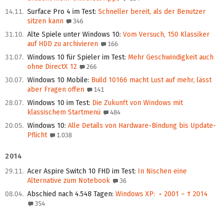
14.11.
Surface Pro 4 im Test
:
Schneller bereit, als der Benutzer
sitzen kann
346
31.10.
Alte Spiele unter Windows 10
:
Vom Versuch, 150 Klassiker
auf HDD zu archivieren
166
31.07.
Windows 10 für Spieler im Test
:
Mehr Geschwindigkeit auch
ohne DirectX 12
266
30.07.
Windows 10 Mobile
:
Build 10166 macht Lust auf mehr, lässt
aber Fragen offen
141
28.07.
Windows 10 im Test
:
Die Zukunft von Windows mit
klassischem Startmenü
484
20.05.
Windows 10
:
Alle Details von Hardware-Bindung bis Update-
Pflicht
1.038
2014
29.11.
Acer Aspire Switch 10 FHD im Test
:
In Nischen eine
Alternative zum Notebook
36
08.04.
Abschied nach 4.548 Tagen
:
Windows XP: ﹡2001 – † 2014
354