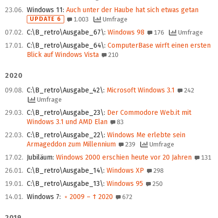
23.06.
Windows 11
:
Auch unter der Haube hat sich etwas getan
UPDATE 6
1.003
Umfrage
07.02.
C:\B_retro\Ausgabe_67\
:
Windows 98
176
Umfrage
17.01.
C:\B_retro\Ausgabe_64\
:
ComputerBase wirft einen ersten
Blick auf Windows Vista
210
2020
09.08.
C:\B_retro\Ausgabe_42\
:
Microsoft Windows 3.1
242
Umfrage
29.03.
C:\B_retro\Ausgabe_23\
:
Der Commodore Web.it mit
Windows 3.1 und AMD Elan
83
22.03.
C:\B_retro\Ausgabe_22\
:
Windows Me erlebte sein
Armageddon zum Millennium
239
Umfrage
17.02.
Jubiläum
:
Windows 2000 erschien heute vor 20 Jahren
131
26.01.
C:\B_retro\Ausgabe_14\
:
Windows XP
298
19.01.
C:\B_retro\Ausgabe_13\
:
Windows 95
250
14.01.
Windows 7
:
﹡2009 – † 2020
672
2019