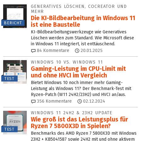
GENERATIVES LÖSCHEN, COCREATOR UND
MEHR
Die KI-Bildbearbeitung in Windows 11
BERICHT
ist eine Baustelle
KI-Bildbearbeitungswerkzeuge wie Generatives
Löschen werden zum Standard. Wie Microsoft diese
in Windows 11 integriert, ist enttäuschend.
84
Kommentare
20.01.2025
WINDOWS 10 VS. WINDOWS 11
Gaming-Leistung im CPU-Limit mit
und ohne HVCI im Vergleich
TEST
Bietet Windows 10 noch immer mehr Gaming-
Leistung als Windows 11? Der Benchmark-Test mit
Ryzen-Patch (W11 24H2/23H2) und HVCI an/aus.
356
Kommentare
02.12.2024
WINDOWS 11 24H2 & 23H2 UPDATE
Wie groß ist das Leistungsplus für
Ryzen 7 5800X3D in Spielen?
TEST
Benchmarks des AMD Ryzen 7 5800X3D mit Windows
23H2 + KB5041587 sowie 24H2 mit und ohne aktivem