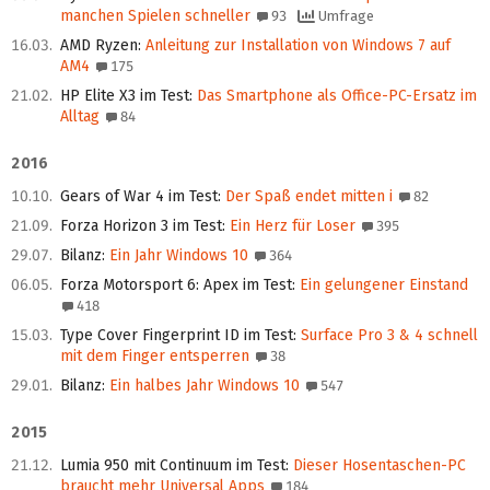
manchen Spielen schneller
93
Umfrage
16.03.
AMD Ryzen
:
Anleitung zur Installation von Windows 7 auf
AM4
175
21.02.
HP Elite X3 im Test
:
Das Smartphone als Office-PC‑Ersatz im
Alltag
84
2016
10.10.
Gears of War 4 im Test
:
Der Spaß endet mitten i
82
21.09.
Forza Horizon 3 im Test
:
Ein Herz für Loser
395
29.07.
Bilanz
:
Ein Jahr Windows 10
364
06.05.
Forza Motorsport 6: Apex im Test
:
Ein gelungener Einstand
418
15.03.
Type Cover Fingerprint ID im Test
:
Surface Pro 3 & 4 schnell
mit dem Finger entsperren
38
29.01.
Bilanz
:
Ein halbes Jahr Windows 10
547
2015
21.12.
Lumia 950 mit Continuum im Test
:
Dieser Hosentaschen-PC
braucht mehr Universal Apps
184