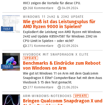
HVCI zeigen die Vorteile für diese CPU.
268
Kommentare
04.09.2024
WINDOWS 11 24H2 & 23H2 UPDATE
Wie groß ist das Leistungsplus für
AMD Ryzen 9000 in Spielen?
TEST
Explodiert die Leistung von AMD Ryzen mit Windows
24H2 und Update KB5041587 für Windows 23H2 im
CPU-Limit in Spielen – oder nicht?
271
Kommentare
02.09.2024
VIVOBOOK MIT SNAPDRAGON X ELITE
UPDATE
Benchmarks & Eindrücke zum Reboot
TEST
von Windows on Arm
Wie gut ist Windows 11 on Arm mit dem Qualcomm
Snapdragon X Elite? ComputerBase hat mit dem Asus
Vivobook S 15 den Test gemacht.
277
Kommentare
21.06.2024
ARM-WINDOWS-NOTEBOOKS
UPDATE
Bringen Qualcomm Snapdragon X und