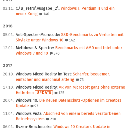
03.11.
C:\B_retro\Ausgabe_2\
:
Windows I, Pentium II und ein
neuer König
140
2018
05.04.
Anti-Spectre-Microcode
:
SSD-Benchmarks zu Verlusten mit
Skylake unter Windows 10
142
12.01.
Meltdown & Spectre
:
Benchmarks mit AMD und Intel unter
Windows 7 und 10
570
2017
20.10.
Windows Mixed Reality im Test
:
Schärfer, bequemer,
einfacher und manchmal zitterig
73
17.10.
Windows Mixed Reality
:
VR von Microsoft ganz ohne externe
Helferlein
UPDATE
125
20.04.
Windows 10
:
Die neuen Datenschutz-Optionen im Creators
Update
97
11.04.
Windows Vista
:
Abschied von einem bereits verstorbenen
Betriebssystem
210
06.04.
Ryzen-Benchmarks
:
Windows 10 Creators Update in