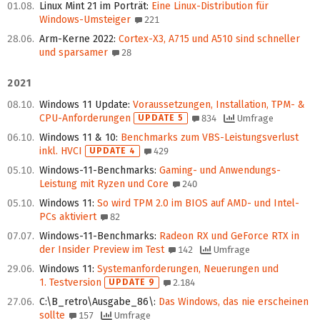
01.08.
Linux Mint 21 im Porträt
:
Eine Linux-Distribution für
Windows-Umsteiger
221
28.06.
Arm-Kerne 2022
:
Cortex-X3, A715 und A510 sind schneller
und sparsamer
28
2021
08.10.
Windows 11 Update
:
Voraussetzungen, Installation, TPM- &
CPU-Anforderungen
UPDATE 5
834
Umfrage
06.10.
Windows 11 & 10
:
Benchmarks zum VBS-Leistungsverlust
inkl. HVCI
UPDATE 4
429
05.10.
Windows-11-Benchmarks
:
Gaming- und Anwendungs-
Leistung mit Ryzen und Core
240
05.10.
Windows 11
:
So wird TPM 2.0 im BIOS auf AMD- und Intel-
PCs aktiviert
82
07.07.
Windows-11-Benchmarks
:
Radeon RX und GeForce RTX in
der Insider Preview im Test
142
Umfrage
29.06.
Windows 11
:
Systemanforderungen, Neuerungen und
1. Testversion
UPDATE 9
2.184
27.06.
C:\B_retro\Ausgabe_86\
:
Das Windows, das nie erscheinen
sollte
157
Umfrage