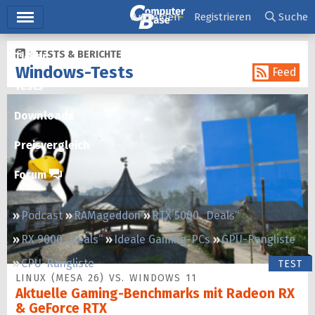
Hauptmenü
Anmelden
Registrieren
Suche
TESTS & BERICHTE
Ticker
Windows-Tests
Feed
Tests
Downloads
Preisvergleich
Forum
Podcast
RAMageddon
RTX 5000 „Deals“
RX 9000 „Deals“
Ideale Gaming-PCs
GPU-Rangliste
CPU-Rangliste
TEST
LINUX (MESA 26) VS. WINDOWS 11
Aktuelle Gaming-Benchmarks mit Radeon RX
& GeForce RTX