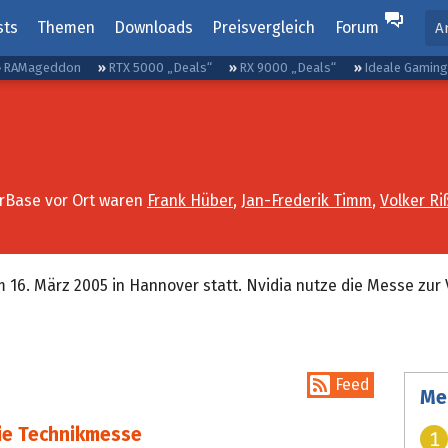
sts
Themen
Downloads
Preisvergleich
Forum
A
RAMageddon
RTX 5000 „Deals“
RX 9000 „Deals“
Ideale Gamin
rBase vor Ort waren
Frank Hüber
,
Jan-Frederik Timm
,
Volker Ri
m 16. März 2005 in Hannover statt. Nvidia nutze die Messe zur 
Feed
Me
die Technikmesse
1