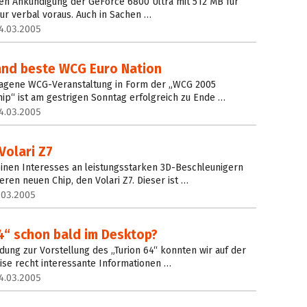
llen Ankündigung der GeForce 6800 Ultra mit 512 MB für
nur verbal voraus. Auch in Sachen …
4.03.2005
and beste WCG Euro Nation
tragene WCG-Veranstaltung in Form der „WCG 2005
p“ ist am gestrigen Sonntag erfolgreich zu Ende …
4.03.2005
Volari Z7
inen Interesses an leistungsstarken 3D-Beschleunigern
eren neuen Chip, den Volari Z7. Dieser ist …
.03.2005
4“ schon bald im Desktop?
ung zur Vorstellung des „Turion 64“ konnten wir auf der
eise recht interessante Informationen …
4.03.2005