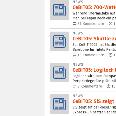
NEWS
CeBIT05: 700-Watt-
Während Thermaltake auf d
man bei Tagan noch ein pa
51
Kommentare
1
NEWS
CeBIT05: Shuttle 
Zur CeBIT 2005 hat Shuttl
Barebone für Intels Penti
16
Kommentare
1
NEWS
CeBIT05: Logitech 
Logitech wird zum Europa
Peripheriegeräte präsenti
8
Kommentare
15
NEWS
CeBIT05: SiS zeigt
SiS zeigt auf der diesjähr
Express-Chipsätzen sonde