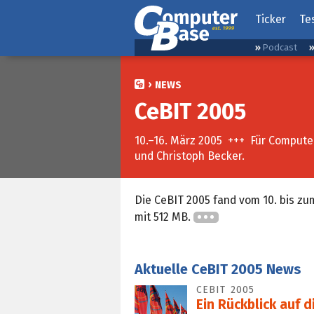
Ticker
Te
Podcast
NEWS
CeBIT 2005
10.–16. März 2005 +++ Für Compute
und Christoph Becker.
Die CeBIT 2005 fand vom 10. bis zu
mit 512 MB.
Aktuelle CeBIT 2005 News
CEBIT 2005
Ein Rückblick auf 