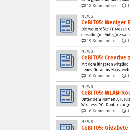
18
Kommentare
1
NEWS
CeBIT05: Weniger 
Die weltgrößte IT-Messe Ce
diesjährigen Auflage zwa
19
Kommentare
1
NEWS
CeBIT05: Creative 
Mit dem jüngsten Mitglied
neues Gerät ins Haus, we
10
Kommentare
1
NEWS
CeBIT05: WLAN-Rou
Unter dem Namen AirCruis
Wireless PCI Router vorg
16
Kommentare
1
NEWS
CeBIT05: Gigabyte