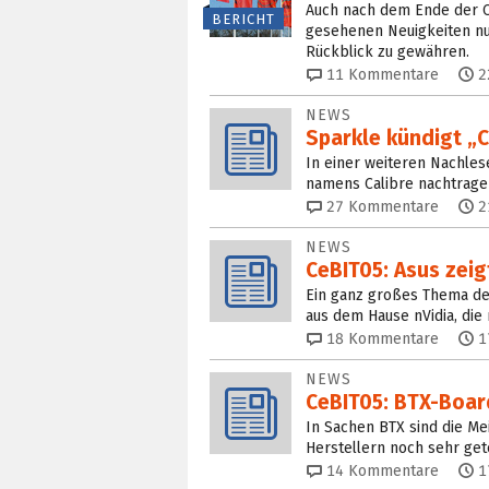
Auch nach dem Ende der C
BERICHT
gesehenen Neuigkeiten nur
Rückblick zu gewähren.
11
Kommentare
2
NEWS
Sparkle kündigt „C
In einer weiteren Nachle
namens Calibre nachtragen
27
Kommentare
2
NEWS
CeBIT05: Asus zeig
Ein ganz großes Thema der
aus dem Hause nVidia, die
18
Kommentare
1
NEWS
CeBIT05: BTX-Boar
In Sachen BTX sind die Me
Herstellern noch sehr ge
14
Kommentare
1