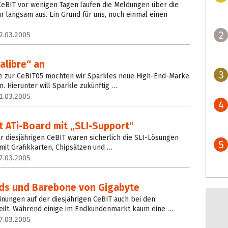
eBIT vor wenigen Tagen laufen die Meldungen über die
 langsam aus. Ein Grund für uns, noch einmal einen
2
2.03.2005
alibre“ an
3
se zur CeBIT05 möchten wir Sparkles neue High-End-Marke
. Hierunter will Sparkle zukünftig …
1.03.2005
4
t ATi-Board mit „SLI-Support“
 diesjährigen CeBIT waren sicherlich die SLI-Lösungen
5
 mit Grafikkarten, Chipsätzen und …
7.03.2005
ds und Barebone von Gigabyte
inungen auf der diesjährigen CeBIT auch bei den
teilt. Während einige im Endkundenmarkt kaum eine …
7.03.2005