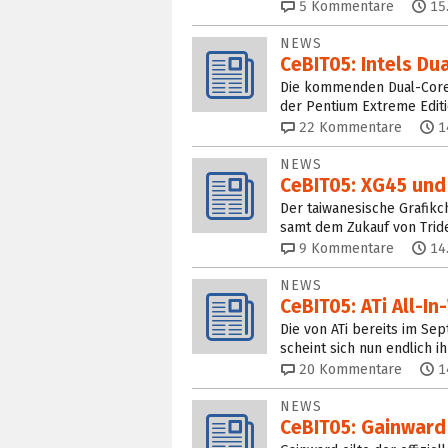
5
Kommentare
15
NEWS
CeBIT05: Intels Du
Die kommenden Dual-Core-
der Pentium Extreme Editi
22
Kommentare
1
NEWS
CeBIT05: XG45 und
Der taiwanesische Grafikch
samt dem Zukauf von Tride
9
Kommentare
14
NEWS
CeBIT05: ATi All-I
Die von ATi bereits im Se
scheint sich nun endlich 
20
Kommentare
1
NEWS
CeBIT05: Gainward