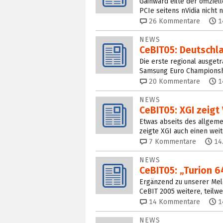
Gainward eilte der offizie
PCIe seitens nVidia nicht 
26
Kommentare
1
NEWS
CeBIT05: Deutschl
Die erste regional ausge
Samsung Euro Championshi
20
Kommentare
1
NEWS
CeBIT05: XGI zeigt 
Etwas abseits des allgeme
zeigte XGI auch einen weit
7
Kommentare
14
NEWS
CeBIT05: „Turion 6
Ergänzend zu unserer Meld
CeBIT 2005 weitere, teilw
14
Kommentare
1
NEWS