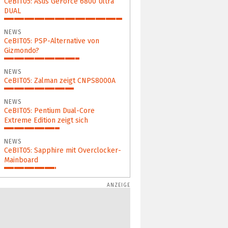
CeBIT05: Asus GeForce 6800 Ultra
DUAL
100%
NEWS
CeBIT05: PSP-Alternative von
Gizmondo?
64%
NEWS
CeBIT05: Zalman zeigt CNPS8000A
59%
NEWS
CeBIT05: Pentium Dual-Core
Extreme Edition zeigt sich
47%
NEWS
CeBIT05: Sapphire mit Overclocker-
Mainboard
44%