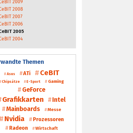
CeBIT 2009
CeBIT 2008
CeBIT 2007
CeBIT 2006
CeBIT 2005
CeBIT 2004
rwandte Themen
CeBIT
ATi
Asus
Gaming
Chipsätze
E-Sport
GeForce
Grafikkarten
Intel
Mainboards
Messe
Nvidia
Prozessoren
Radeon
Wirtschaft