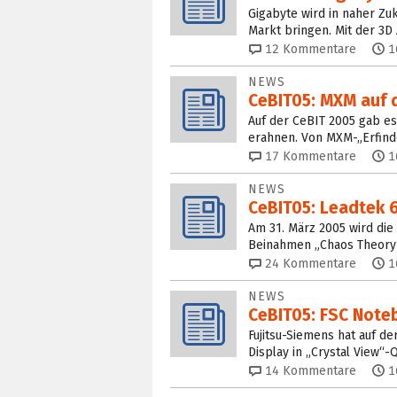
Gigabyte wird in naher Zu
Markt bringen. Mit der 3D
12
Kommentare
1
NEWS
CeBIT05: MXM auf
Auf der CeBIT 2005 gab es
erahnen. Von MXM-„Erfind
17
Kommentare
1
NEWS
CeBIT05: Leadtek 6
Am 31. März 2005 wird die 
Beinahmen „Chaos Theory“
24
Kommentare
1
NEWS
CeBIT05: FSC Note
Fujitsu-Siemens hat auf d
Display in „Crystal View“-
14
Kommentare
1