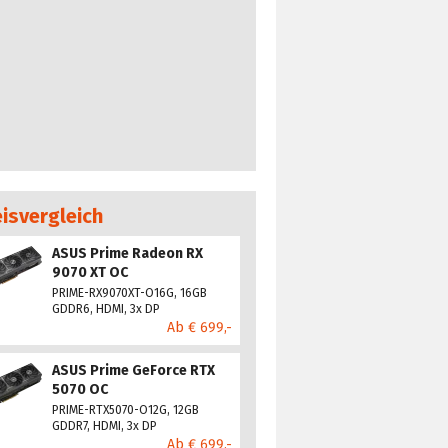
eisvergleich
ASUS Prime Radeon RX
9070 XT OC
PRIME-RX9070XT-O16G, 16GB
GDDR6, HDMI, 3x DP
Ab € 699,-
ASUS Prime GeForce RTX
5070 OC
PRIME-RTX5070-O12G, 12GB
GDDR7, HDMI, 3x DP
Ab € 699,-