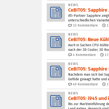
NEWS
CeBIT05: Sapphire
ATi-Partner Sapphire zeig
unterschiedlichen Variante
33
Kommentare
1
NEWS
CeBIT05: Neue Küh
Auch in Sachen CPU-Kühler
nach der 3D Cooler, 3D Ro
4
Kommentare
17
NEWS
CeBIT05: Sapphire
Nachdem man sich bei Sap
Gefilde gewagt hatte und 
49
Kommentare
1
NEWS
CeBIT05: i945 und 
Bis zur Markteinführung de
Land gehen, dennoch sind