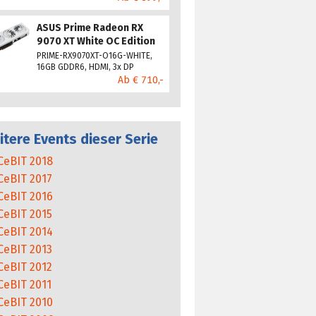
ASUS Prime Radeon RX
9070 XT White OC Edition
PRIME-RX9070XT-O16G-WHITE,
16GB GDDR6, HDMI, 3x DP
Ab € 710,-
tere Events dieser Serie
CeBIT 2018
CeBIT 2017
CeBIT 2016
CeBIT 2015
CeBIT 2014
CeBIT 2013
CeBIT 2012
CeBIT 2011
CeBIT 2010