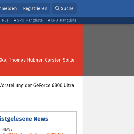
nmelden
Registrieren
Suche
g-PCs
GPU-Rangliste
CPU-Rangliste
ßka
, Thomas Hübner, Carsten Spille
Vorstellung der GeForce 6800 Ultra
istgelesene News
NEWS