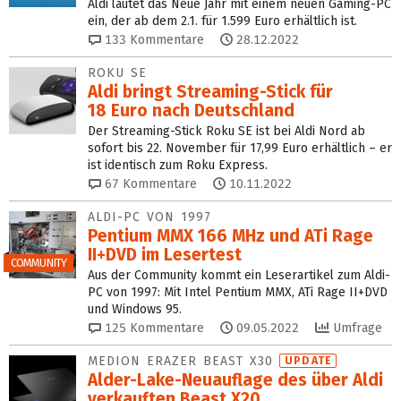
Aldi läutet das Neue Jahr mit einem neuen Gaming-PC
ein, der ab dem 2.1. für 1.599 Euro erhältlich ist.
133
Kommentare
28.12.2022
ROKU SE
Aldi bringt Streaming-Stick für
18 Euro nach Deutschland
Der Streaming-Stick Roku SE ist bei Aldi Nord ab
sofort bis 22. November für 17,99 Euro erhältlich – er
ist identisch zum Roku Express.
67
Kommentare
10.11.2022
ALDI-PC VON 1997
Pentium MMX 166 MHz und ATi Rage
II+DVD im Lesertest
COMMUNITY
Aus der Community kommt ein Leserartikel zum Aldi-
PC von 1997: Mit Intel Pentium MMX, ATi Rage II+DVD
und Windows 95.
125
Kommentare
09.05.2022
Umfrage
MEDION ERAZER BEAST X30
UPDATE
Alder-Lake-Neuauflage des über Aldi
verkauften Beast X20