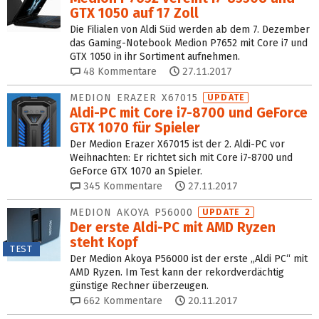
GTX 1050 auf 17 Zoll
Die Filialen von Aldi Süd werden ab dem 7. Dezember
das Gaming-Notebook Medion P7652 mit Core i7 und
GTX 1050 in ihr Sortiment aufnehmen.
48
Kommentare
27.11.2017
MEDION ERAZER X67015
UPDATE
Aldi-PC mit Core i7-8700 und GeForce
GTX 1070 für Spieler
Der Medion Erazer X67015 ist der 2. Aldi-PC vor
Weihnachten: Er richtet sich mit Core i7-8700 und
GeForce GTX 1070 an Spieler.
345
Kommentare
27.11.2017
MEDION AKOYA P56000
UPDATE 2
Der erste Aldi-PC mit AMD Ryzen
steht Kopf
TEST
Der Medion Akoya P56000 ist der erste „Aldi PC“ mit
AMD Ryzen. Im Test kann der rekordverdächtig
günstige Rechner überzeugen.
662
Kommentare
20.11.2017