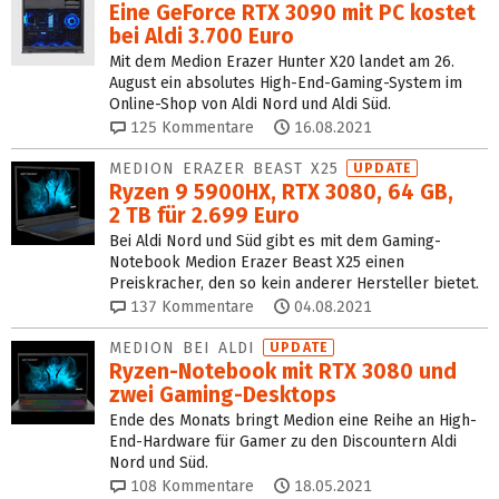
Eine GeForce RTX 3090 mit PC kostet
bei Aldi 3.700 Euro
Mit dem Medion Erazer Hunter X20 landet am 26.
August ein absolutes High-End-Gaming-System im
Online-Shop von Aldi Nord und Aldi Süd.
125
Kommentare
16.08.2021
MEDION ERAZER BEAST X25
UPDATE
Ryzen 9 5900HX, RTX 3080, 64 GB,
2 TB für 2.699 Euro
Bei Aldi Nord und Süd gibt es mit dem Gaming-
Notebook Medion Erazer Beast X25 einen
Preiskracher, den so kein anderer Hersteller bietet.
137
Kommentare
04.08.2021
MEDION BEI ALDI
UPDATE
Ryzen-Notebook mit RTX 3080 und
zwei Gaming-Desktops
Ende des Monats bringt Medion eine Reihe an High-
End-Hardware für Gamer zu den Discountern Aldi
Nord und Süd.
108
Kommentare
18.05.2021