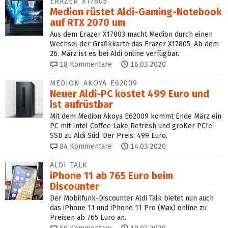
ERAZER X17805
Medion rüstet Aldi-Gaming-Notebook
auf RTX 2070 um
Aus dem Erazer X17803 macht Medion durch einen
Wechsel der Grafikkarte das Erazer X17805. Ab dem
26. März ist es bei Aldi online verfügbar.
18
Kommentare
16.03.2020
MEDION AKOYA E62009
Neuer Aldi-PC kostet 499 Euro und
ist aufrüstbar
Mit dem Medion Akoya E62009 kommt Ende März ein
PC mit Intel Coffee Lake Refresh und großer PCIe-
SSD zu Aldi Süd. Der Preis: 499 Euro.
84
Kommentare
14.03.2020
ALDI TALK
iPhone 11 ab 765 Euro beim
Discounter
Der Mobilfunk-Discounter Aldi Talk bietet nun auch
das iPhone 11 und iPhone 11 Pro (Max) online zu
Preisen ab 765 Euro an.