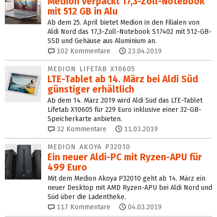
Medion verpackt 17,3-Zoll-Notebook
mit 512 GB in Alu
Ab dem 25. April bietet Medion in den Filialen von
Aldi Nord das 17,3-Zoll-Notebook S17402 mit 512-GB-
SSD und Gehäuse aus Aluminium an.
102
Kommentare
23.04.2019
MEDION LIFETAB X10605
LTE-Tablet ab 14. März bei Aldi Süd
günstiger erhältlich
Ab dem 14. März 2019 wird Aldi Süd das LTE-Tablet
Lifetab X10605 für 229 Euro inklusive einer 32-GB-
Speicherkarte anbieten.
32
Kommentare
11.03.2019
MEDION AKOYA P32010
Ein neuer Aldi-PC mit Ryzen-APU für
499 Euro
Mit dem Medion Akoya P32010 geht ab 14. März ein
neuer Desktop mit AMD Ryzen-APU bei Aldi Nord und
Süd über die Ladentheke.
117
Kommentare
04.03.2019