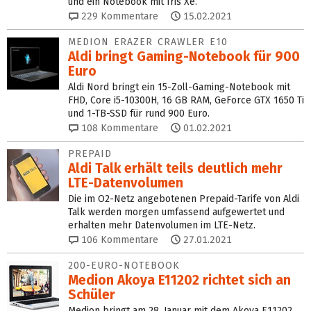
und ein Notebook mit Iris Xe.
229
Kommentare
15.02.2021
MEDION ERAZER CRAWLER E10
Aldi bringt Gaming-Notebook für 900
Euro
Aldi Nord bringt ein 15-Zoll-Gaming-Notebook mit
FHD, Core i5-10300H, 16 GB RAM, GeForce GTX 1650 Ti
und 1-TB-SSD für rund 900 Euro.
108
Kommentare
01.02.2021
PREPAID
Aldi Talk erhält teils deutlich mehr
LTE-Datenvolumen
Die im O2-Netz angebotenen Prepaid-Tarife von Aldi
Talk werden morgen umfassend aufgewertet und
erhalten mehr Datenvolumen im LTE-Netz.
106
Kommentare
27.01.2021
200-EURO-NOTEBOOK
Medion Akoya E11202 richtet sich an
Schüler
Medion bringt am 28. Januar mit dem Akoya E11202