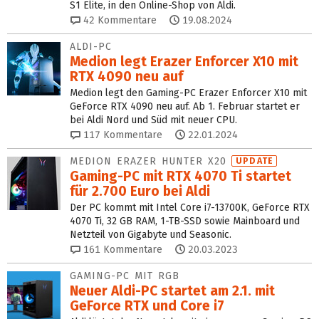
S1 Elite, in den Online-Shop von Aldi.
42
Kommentare
19.08.2024
ALDI-PC
Medion legt Erazer Enforcer X10 mit
RTX 4090 neu auf
Medion legt den Gaming-PC Erazer Enforcer X10 mit
GeForce RTX 4090 neu auf. Ab 1. Februar startet er
bei Aldi Nord und Süd mit neuer CPU.
117
Kommentare
22.01.2024
MEDION ERAZER HUNTER X20
UPDATE
Gaming-PC mit RTX 4070 Ti startet
für 2.700 Euro bei Aldi
Der PC kommt mit Intel Core i7-13700K, GeForce RTX
4070 Ti, 32 GB RAM, 1-TB-SSD sowie Mainboard und
Netzteil von Gigabyte und Seasonic.
161
Kommentare
20.03.2023
GAMING-PC MIT RGB
Neuer Aldi-PC startet am 2.1. mit
GeForce RTX und Core i7