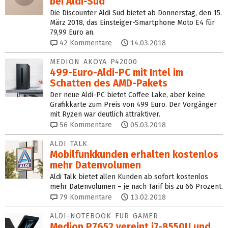
bei Aldi-Süd
Die Discounter Aldi Süd bietet ab Donnerstag, den 15.
März 2018, das Einsteiger-Smartphone Moto E4 für
79,99 Euro an.
42
Kommentare
14.03.2018
MEDION AKOYA P42000
499-Euro-Aldi-PC mit Intel im
Schatten des AMD-Pakets
Der neue Aldi-PC bietet Coffee Lake, aber keine
Grafikkarte zum Preis von 499 Euro. Der Vorgänger
mit Ryzen war deutlich attraktiver.
56
Kommentare
05.03.2018
ALDI TALK
Mobilfunkkunden erhalten kostenlos
mehr Datenvolumen
Aldi Talk bietet allen Kunden ab sofort kostenlos
mehr Datenvolumen – je nach Tarif bis zu 66 Prozent.
79
Kommentare
13.02.2018
ALDI-NOTEBOOK FÜR GAMER
Medion P7652 vereint i7-8550U und