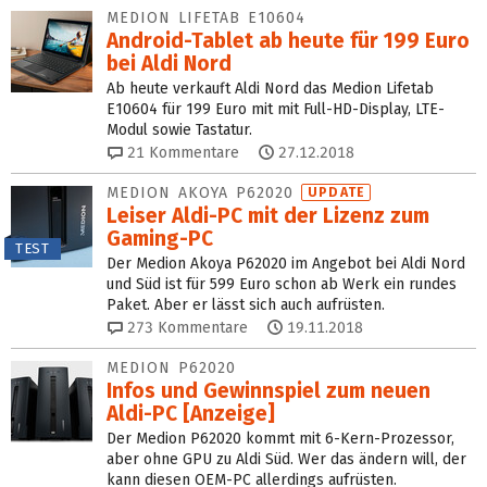
MEDION LIFETAB E10604
Android-Tablet ab heute für 199 Euro
bei Aldi Nord
Ab heute verkauft Aldi Nord das Medion Lifetab
E10604 für 199 Euro mit mit Full-HD-Display, LTE-
Modul sowie Tastatur.
21
Kommentare
27.12.2018
MEDION AKOYA P62020
UPDATE
Leiser Aldi-PC mit der Lizenz zum
Gaming-PC
TEST
Der Medion Akoya P62020 im Angebot bei Aldi Nord
und Süd ist für 599 Euro schon ab Werk ein rundes
Paket. Aber er lässt sich auch aufrüsten.
273
Kommentare
19.11.2018
MEDION P62020
Infos und Gewinnspiel zum neuen
Aldi-PC [Anzeige]
Der Medion P62020 kommt mit 6-Kern-Prozessor,
aber ohne GPU zu Aldi Süd. Wer das ändern will, der
kann diesen OEM-PC allerdings aufrüsten.