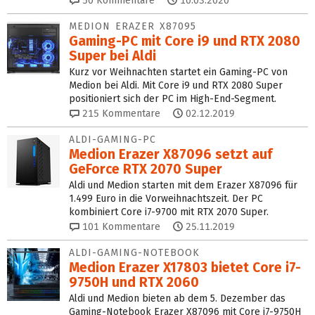
50
Kommentare
10.03.2020
MEDION ERAZER X87095
Gaming-PC mit Core i9 und RTX 2080
Super bei Aldi
Kurz vor Weihnachten startet ein Gaming-PC von
Medion bei Aldi. Mit Core i9 und RTX 2080 Super
positioniert sich der PC im High-End-Segment.
215
Kommentare
02.12.2019
ALDI-GAMING-PC
Medion Erazer X87096 setzt auf
GeForce RTX 2070 Super
Aldi und Medion starten mit dem Erazer X87096 für
1.499 Euro in die Vorweihnachtszeit. Der PC
kombiniert Core i7-9700 mit RTX 2070 Super.
101
Kommentare
25.11.2019
ALDI-GAMING-NOTEBOOK
Medion Erazer X17803 bietet Core i7-
9750H und RTX 2060
Aldi und Medion bieten ab dem 5. Dezember das
Gaming-Notebook Erazer X87096 mit Core i7-9750H