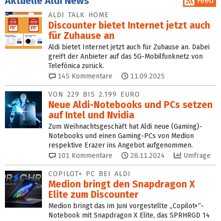
Aktuelle Aldi News
Feed
ALDI TALK HOME
Discounter bietet Internet jetzt auch
für Zuhause an
Aldi bietet Internet jetzt auch für Zuhause an. Dabei
greift der Anbieter auf das 5G-Mobilfunknetz von
Telefónica zurück.
145
Kommentare
11.09.2025
VON 229 BIS 2.199 EURO
Neue Aldi-Notebooks und PCs setzen
auf Intel und Nvidia
Zum Weihnachtsgeschäft hat Aldi neue (Gaming)-
Notebooks und einen Gaming-PCs von Medion
respektive Erazer ins Angebot aufgenommen.
101
Kommentare
28.11.2024
Umfrage
COPILOT+ PC BEI ALDI
Medion bringt den Snapdragon X
Elite zum Discounter
Medion bringt das im Juni vorgestellte „Copilot+“-
Notebook mit Snapdragon X Elite, das SPRHRGD 14