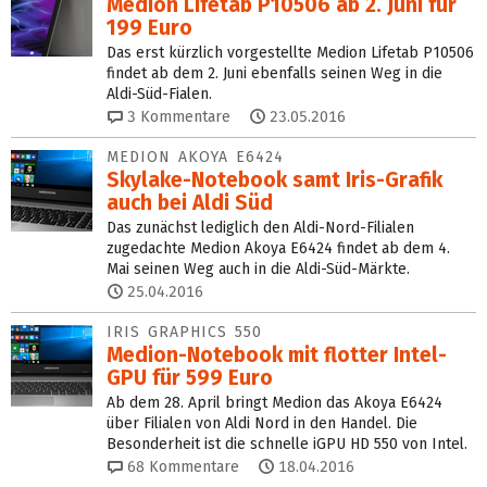
Medion Lifetab P10506 ab 2. Juni für
199 Euro
Das erst kürzlich vorgestellte Medion Lifetab P10506
findet ab dem 2. Juni ebenfalls seinen Weg in die
Aldi-Süd-Fialen.
3
Kommentare
23.05.2016
MEDION AKOYA E6424
Skylake-Notebook samt Iris-Grafik
auch bei Aldi Süd
Das zunächst lediglich den Aldi-Nord-Filialen
zugedachte Medion Akoya E6424 findet ab dem 4.
Mai seinen Weg auch in die Aldi-Süd-Märkte.
25.04.2016
IRIS GRAPHICS 550
Medion-Notebook mit flotter Intel-
GPU für 599 Euro
Ab dem 28. April bringt Medion das Akoya E6424
über Filialen von Aldi Nord in den Handel. Die
Besonderheit ist die schnelle iGPU HD 550 von Intel.
68
Kommentare
18.04.2016