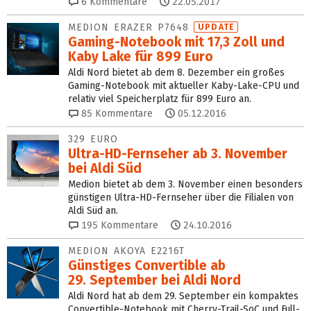
6
Kommentare
22.05.2017
MEDION ERAZER P7648
UPDATE
Gaming-Notebook mit 17,3 Zoll und
Kaby Lake für 899 Euro
Aldi Nord bietet ab dem 8. Dezember ein großes
Gaming-Notebook mit aktueller Kaby-Lake-CPU und
relativ viel Speicherplatz für 899 Euro an.
85
Kommentare
05.12.2016
329 EURO
Ultra-HD-Fernseher ab 3. November
bei Aldi Süd
Medion bietet ab dem 3. November einen besonders
günstigen Ultra-HD-Fernseher über die Filialen von
Aldi Süd an.
195
Kommentare
24.10.2016
MEDION AKOYA E2216T
Günstiges Convertible ab
29. September bei Aldi Nord
Aldi Nord hat ab dem 29. September ein kompaktes
Convertible-Notebook mit Cherry-Trail-SoC und Full-