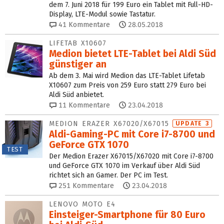
dem 7. Juni 2018 für 199 Euro ein Tablet mit Full-HD-
Display, LTE-Modul sowie Tastatur.
41
Kommentare
28.05.2018
LIFETAB X10607
Medion bietet LTE-Tablet bei Aldi Süd
günstiger an
Ab dem 3. Mai wird Medion das LTE-Tablet Lifetab
X10607 zum Preis von 259 Euro statt 279 Euro bei
Aldi Süd anbietet.
11
Kommentare
23.04.2018
MEDION ERAZER X67020/X67015
UPDATE 3
Aldi-Gaming-PC mit Core i7-8700 und
GeForce GTX 1070
TEST
Der Medion Erazer X67015/X67020 mit Core i7-8700
und GeForce GTX 1070 im Verkauf über Aldi Süd
richtet sich an Gamer. Der PC im Test.
251
Kommentare
23.04.2018
LENOVO MOTO E4
Einsteiger-Smartphone für 80 Euro