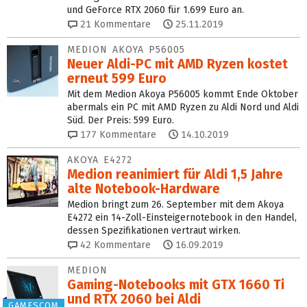
und GeForce RTX 2060 für 1.699 Euro an.
21
Kommentare
25.11.2019
MEDION AKOYA P56005
Neuer Aldi-PC mit AMD Ryzen kostet
erneut 599 Euro
Mit dem Medion Akoya P56005 kommt Ende Oktober
abermals ein PC mit AMD Ryzen zu Aldi Nord und Aldi
Süd. Der Preis: 599 Euro.
177
Kommentare
14.10.2019
AKOYA E4272
Medion reanimiert für Aldi 1,5 Jahre
alte Notebook-Hardware
Medion bringt zum 26. September mit dem Akoya
E4272 ein 14-Zoll-Einsteigernotebook in den Handel,
dessen Spezifikationen vertraut wirken.
42
Kommentare
16.09.2019
MEDION
Gaming-Notebooks mit GTX 1660 Ti
und RTX 2060 bei Aldi
GAMESCOM