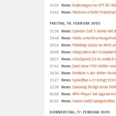
14:32
News
:
Änderungen im SP1 für Wi
13:43
News
:
Telekom erhöht Preisdruc
FREITAG, 18. FEBRUAR 2005
21:36
News
:
Splinter Cell 3-Demo mit 
20:48
News
:
Intels unterbrechungsfreie
20:10
News
:
Phishing-Lücke im MSIE u
20:00
News
:
Integration der ComputerB
18:57
News
:
cFosSpeed 2.0 ist endlich 
17:42
News
:
Zwei neue CPU-Kühler von
16:36
News
:
Pentium 4 der 600er-Serie
15:27
News
:
Speedfan 4.21 bringt SCSI
12:39
News
:
Samsung fertigt erste DD
06:00
News
:
MP3-Player bei Jugend ein
01:02
News
:
Canon stellt Spiegelreflex
DONNERSTAG, 17. FEBRUAR 2005