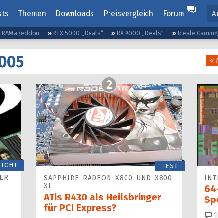
sts
Themen
Downloads
Preisvergleich
Forum
A
RAMageddon
RTX 5000 „Deals“
RX 9000 „Deals“
Ideale Gamin
2005
« 
2
RICHT
TEST
LER
SAPPHIRE RADEON X800 UND X800
INT
XL
64
ATis R430 als Heilsbringer
Sp
für PCI Express?
1