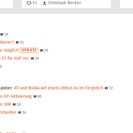
Kommentare
51
Christoph Becker
19
teurer?
53
n möglich
UPDATE
29
0 XT für AGP vor
29
0
Spieler
:
ATi und Nvidia auf einem Athlon 64 im Vergleich
72
s XP-Aktivierung
80
um IBM
10
rstanden
24