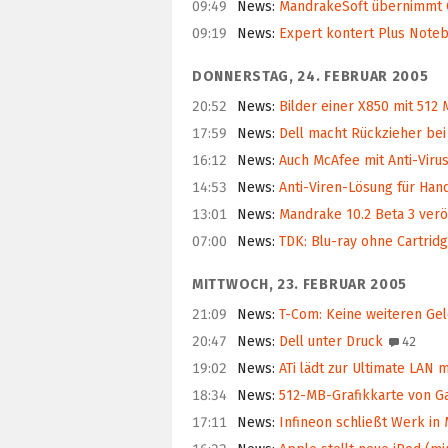
09:49
News
:
MandrakeSoft übernimmt 
09:19
News
:
Expert kontert Plus Note
DONNERSTAG, 24. FEBRUAR 2005
20:52
News
:
Bilder einer X850 mit 512
17:59
News
:
Dell macht Rückzieher be
16:12
News
:
Auch McAfee mit Anti-Viru
14:53
News
:
Anti-Viren-Lösung für Han
13:01
News
:
Mandrake 10.2 Beta 3 veröf
07:00
News
:
TDK: Blu-ray ohne Cartrid
MITTWOCH, 23. FEBRUAR 2005
21:09
News
:
T-Com: Keine weiteren Gel
20:47
News
:
Dell unter Druck
42
19:02
News
:
ATi lädt zur Ultimate LAN 
18:34
News
:
512-MB-Grafikkarte von G
17:11
News
:
Infineon schließt Werk in