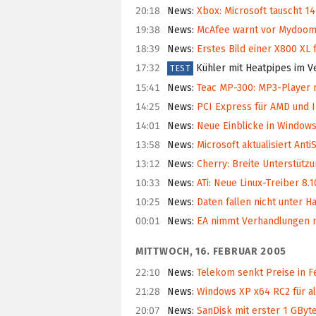
20:18
News
:
Xbox: Microsoft tauscht 14
19:38
News
:
McAfee warnt vor Mydo
18:39
News
:
Erstes Bild einer X800 XL 
17:32
Kühler mit Heatpipes im V
TEST
15:41
News
:
Teac MP-300: MP3-Player m
14:25
News
:
PCI Express für AMD und I
14:01
News
:
Neue Einblicke in Window
13:58
News
:
Microsoft aktualisiert Ant
13:12
News
:
Cherry: Breite Unterstützu
10:33
News
:
ATi: Neue Linux-Treiber 8.
10:25
News
:
Daten fallen nicht unter H
00:01
News
:
EA nimmt Verhandlungen mi
MITTWOCH, 16. FEBRUAR 2005
22:10
News
:
Telekom senkt Preise in F
21:28
News
:
Windows XP x64 RC2 für al
20:07
News
:
SanDisk mit erster 1 GByt