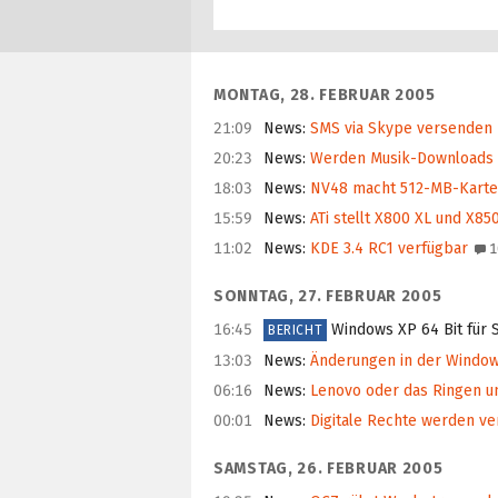
MONTAG, 28. FEBRUAR 2005
21:09
News
:
SMS via Skype versenden
20:23
News
:
Werden Musik-Downloads 
18:03
News
:
NV48 macht 512-MB-Karte
15:59
News
:
ATi stellt X800 XL und X85
11:02
News
:
KDE 3.4 RC1 verfügbar
1
SONNTAG, 27. FEBRUAR 2005
16:45
Windows XP 64 Bit für 
BERICHT
13:03
News
:
Änderungen in der Window
06:16
News
:
Lenovo oder das Ringen 
00:01
News
:
Digitale Rechte werden ve
SAMSTAG, 26. FEBRUAR 2005