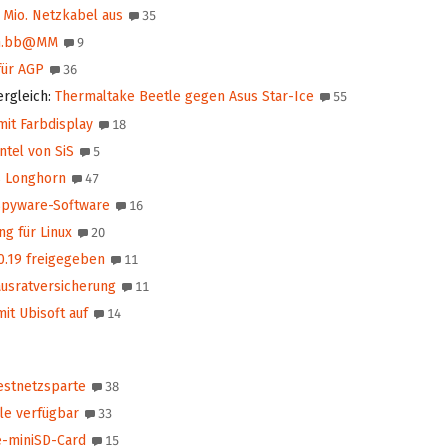
 Mio. Netzkabel aus
35
om.bb@MM
9
für AGP
36
ergleich
:
Thermaltake Beetle gegen Asus Star-Ice
55
it Farbdisplay
18
ntel von SiS
5
s Longhorn
47
iSpyware-Software
16
ng für Linux
20
10.19 freigegeben
11
ausratversicherung
11
t Ubisoft auf
14
estnetzsparte
38
le verfügbar
33
e-miniSD-Card
15