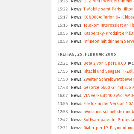
19:25
News
:
OCZ rührt Werbetrommel 
15:22
News
:
T-Mobile samt Paris Hilton
15:17
News
:
K8N800A: Turion 64-Chipsa
15:15
News
:
Telekom interessiert an Ti
10:55
News
:
Kaspersky-Produkt erhält
10:53
News
:
Infineon mit dünnem Serv
FREITAG, 25. FEBRUAR 2005
22:21
News
:
Beta 2 von Opera 8.00
1
17:55
News
:
Hitachi und Seagate: 1-Zol
17:50
News
:
Zweiter Schreibwettbewer
17:48
News
:
GeForce 6600 GT mit 256 
16:07
News
:
VIA verkauft 100 Mio. AMD
13:56
News
:
Firefox in der Version 1.0.
12:58
News
:
nVidia mit schnellster mob
12:42
News
:
Softwarepatente: Protesta
12:31
News
:
Dialer per IP-Payment nun