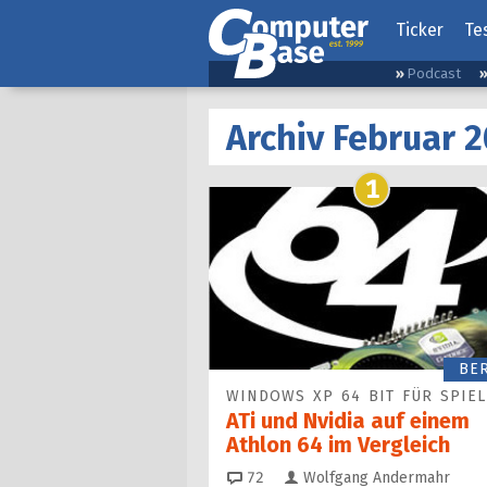
Ticker
Te
Podcast
Archiv Februar 
1
BE
WINDOWS XP 64 BIT FÜR SPIE
ATi und Nvidia auf einem
Athlon 64 im Vergleich
Kommentare
72
Wolfgang Andermahr