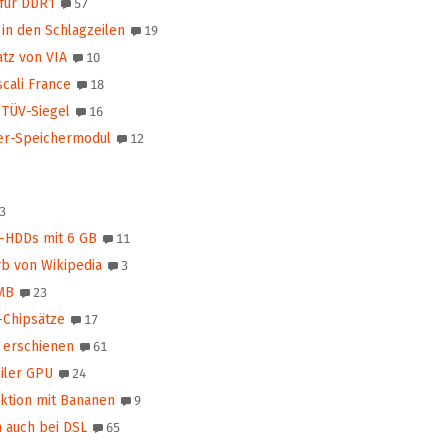
für DDR1
57
 in den Schlagzeilen
19
tz von VIA
10
scali France
18
 TÜV-Siegel
16
er-Speichermodul
12
3
l-HDDs mit 6 GB
11
b von Wikipedia
3
MB
23
-Chipsätze
17
1 erschienen
61
iler GPU
24
ktion mit Bananen
9
 auch bei DSL
65