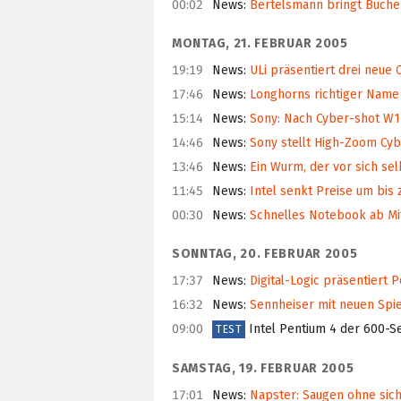
00:02
News
:
Bertelsmann bringt Büche
MONTAG, 21. FEBRUAR 2005
19:19
News
:
ULi präsentiert drei neue 
17:46
News
:
Longhorns richtiger Name 
15:14
News
:
Sony: Nach Cyber-shot W
14:46
News
:
Sony stellt High-Zoom Cyb
13:46
News
:
Ein Wurm, der vor sich se
11:45
News
:
Intel senkt Preise um bis 
00:30
News
:
Schnelles Notebook ab Mit
SONNTAG, 20. FEBRUAR 2005
17:37
News
:
Digital-Logic präsentiert
16:32
News
:
Sennheiser mit neuen Spi
09:00
Intel Pentium 4 der 600-S
TEST
SAMSTAG, 19. FEBRUAR 2005
17:01
News
:
Napster: Saugen ohne sic