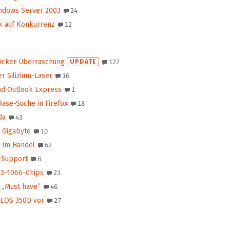
ndows Server 2003
24
k auf Konkurrenz
12
dicker Überraschung
UPDATE
127
r Silizium-Laser
16
nd Outlook Express
1
ase-Suche in Firefox
18
da
43
 Gigabyte
10
 im Handel
62
-Support
8
R3-1066-Chips
23
 „Must have“
46
 EOS 350D vor
27