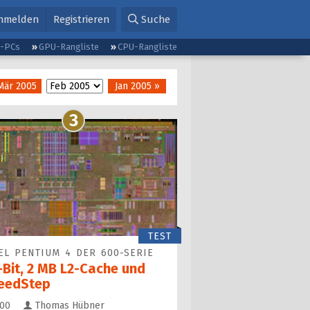
nmelden
Registrieren
Suche
g-PCs
GPU-Rangliste
CPU-Rangliste
Mär 2005
Jan 2005 »
3
TEST
EL PENTIUM 4 DER 600-SERIE
-Bit, 2 MB L2-Cache und
eedStep
Kommentare
00
Thomas Hübner