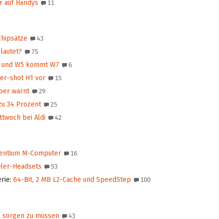
r auf Handys
11
Chipsätze
43
lautet?
75
1 und W5 kommt W7
6
er-shot H1 vor
15
lber warnt
29
zu 34 Prozent
25
twoch bei Aldi
42
 Pentium M-Computer
16
eler-Headsets
53
erie
:
64-Bit, 2 MB L2-Cache und SpeedStep
100
h sorgen zu müssen
43