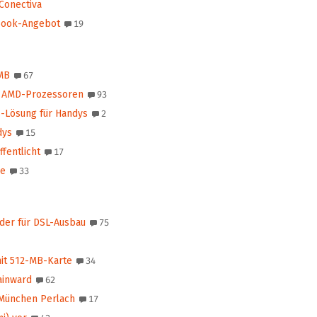
Conectiva
book-Angebot
19
 MB
67
i AMD-Prozessoren
93
s-Lösung für Handys
2
dys
15
fentlicht
17
ge
33
der für DSL-Ausbau
75
mit 512-MB-Karte
34
ainward
62
 München Perlach
17