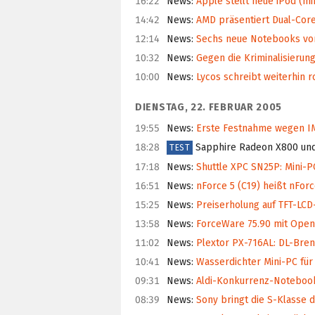
16:22
News
:
Apple stellt neue iPod (min
14:42
News
:
AMD präsentiert Dual-Core
12:14
News
:
Sechs neue Notebooks vo
10:32
News
:
Gegen die Kriminalisierung
10:00
News
:
Lycos schreibt weiterhin r
DIENSTAG, 22. FEBRUAR 2005
19:55
News
:
Erste Festnahme wegen 
18:28
Sapphire Radeon X800 un
TEST
17:18
News
:
Shuttle XPC SN25P: Mini-P
16:51
News
:
nForce 5 (C19) heißt nForce
15:25
News
:
Preiserholung auf TFT-LCD-
13:58
News
:
ForceWare 75.90 mit Open
11:02
News
:
Plextor PX-716AL: DL-Brenn
10:41
News
:
Wasserdichter Mini-PC für
09:31
News
:
Aldi-Konkurrenz-Notebook
08:39
News
:
Sony bringt die S-Klasse d