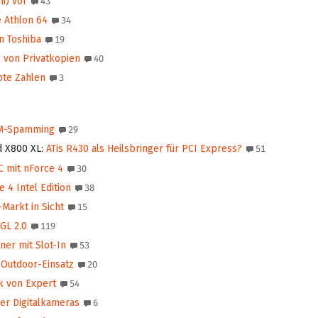
i) vor
43
 Athlon 64
34
n Toshiba
19
 von Privatkopien
40
ote Zahlen
3
IM-Spamming
29
d X800 XL
:
ATis R430 als Heilsbringer für PCI Express?
51
C mit nForce 4
30
 4 Intel Edition
38
Markt in Sicht
15
GL 2.0
119
er mit Slot-In
53
 Outdoor-Einsatz
20
 von Expert
54
er Digitalkameras
6