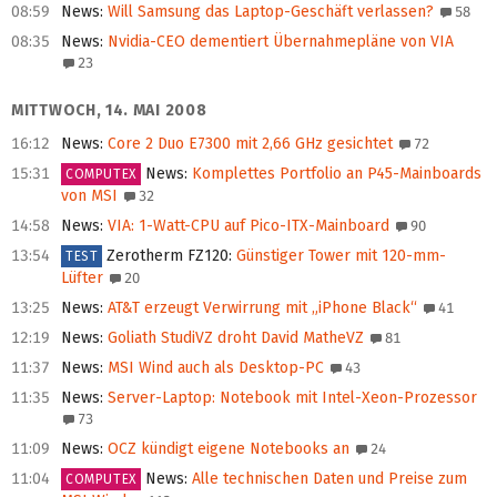
08:59
News
:
Will Samsung das Laptop-Geschäft verlassen?
58
08:35
News
:
Nvidia-CEO dementiert Übernahmepläne von VIA
23
MITTWOCH, 14. MAI 2008
16:12
News
:
Core 2 Duo E7300 mit 2,66 GHz gesichtet
72
15:31
News
:
Komplettes Portfolio an P45-Mainboards
COMPUTEX
von MSI
32
14:58
News
:
VIA: 1-Watt-CPU auf Pico-ITX-Mainboard
90
13:54
Zerotherm FZ120
:
Günstiger Tower mit 120-mm-
TEST
Lüfter
20
13:25
News
:
AT&T erzeugt Verwirrung mit „iPhone Black“
41
12:19
News
:
Goliath StudiVZ droht David MatheVZ
81
11:37
News
:
MSI Wind auch als Desktop-PC
43
11:35
News
:
Server-Laptop: Notebook mit Intel-Xeon-Prozessor
73
11:09
News
:
OCZ kündigt eigene Notebooks an
24
11:04
News
:
Alle technischen Daten und Preise zum
COMPUTEX