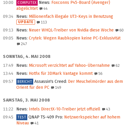
10:00
News
:
Foxconns P45-Board (Avenger)
COMPUTEX
abgelichtet
44
09:34
News
:
Millionenfach illegale UT3-Keys in Benutzung
UPDATE
113
09:13
News
:
Neuer WHQL-Treiber von Nvidia diese Woche
60
09:05
News
:
Crytek: Wegen Raubkopien keine PC-Exklusivität
247
SONNTAG, 4. MAI 2008
17:49
News
:
Microsoft verzichtet auf Yahoo-Übernahme
62
13:44
News
:
Hotfix für 3DMark Vantage kommt
56
09:57
Assassin's Creed
:
Der Meuchelmörder aus dem
BERICHT
Orient für den PC
149
SAMSTAG, 3. MAI 2008
11:22
News
:
Intels DirectX-10-Treiber jetzt offiziell
43
09:45
QNAP TS-409 Pro
:
Netzwerkspeicher auf hohem
TEST
Niveau
41