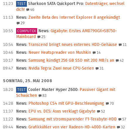
11:23
Sharkoon SATA Quickport Pro
:
Datenträger, wechsel
TEST
dich!
46
11:13
News
:
Zweite Beta des Internet Explorer 8 angekündigt
29
10:55
News
:
Gigabyte: Erstes AMD790GX+SB750-
COMPUTEX
Mainboard
25
10:54
News
:
Transcend bringt neues externes HDD-Gehäuse
11
10:46
News
:
Neuer Heatspreader von Mushkin
14
10:17
News
:
Samsung kündigt 256 GB SSD mit 200 MB/s an
42
09:47
News
:
Nvidia Tegra: Zwei neue CPU-Serien
31
SONNTAG, 25. MAI 2008
18:20
Cooler Master Hyper Z600
:
Passiver Gigant mit
TEST
Schwächen
83
14:28
News
:
Photoshop CS4 mit GPU-Beschleunigung
70
11:37
News
:
EPU vs. DES: Asus verklagt Gigabyte
52
11:22
News
:
Samsung mit stromsparender F1-Terabyte-HDD
57
09:44
News
:
Grafikkühler von vier Radeon-HD-4000-Karten
32