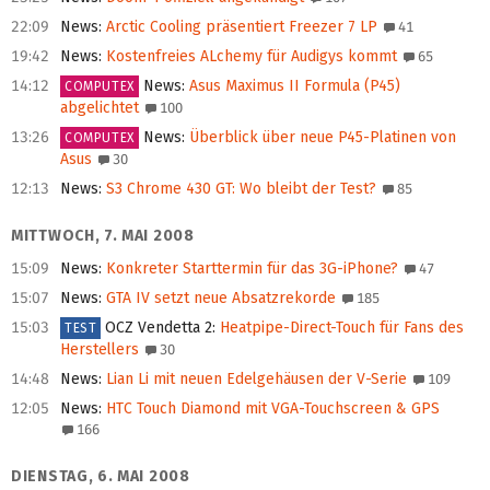
22:09
News
:
Arctic Cooling präsentiert Freezer 7 LP
41
19:42
News
:
Kostenfreies ALchemy für Audigys kommt
65
14:12
News
:
Asus Maximus II Formula (P45)
COMPUTEX
abgelichtet
100
13:26
News
:
Überblick über neue P45-Platinen von
COMPUTEX
Asus
30
12:13
News
:
S3 Chrome 430 GT: Wo bleibt der Test?
85
MITTWOCH, 7. MAI 2008
15:09
News
:
Konkreter Starttermin für das 3G-iPhone?
47
15:07
News
:
GTA IV setzt neue Absatzrekorde
185
15:03
OCZ Vendetta 2
:
Heatpipe-Direct-Touch für Fans des
TEST
Herstellers
30
14:48
News
:
Lian Li mit neuen Edelgehäusen der V-Serie
109
12:05
News
:
HTC Touch Diamond mit VGA-Touchscreen & GPS
166
DIENSTAG, 6. MAI 2008