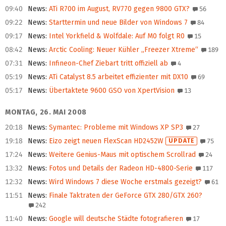
09:40
News
:
ATi R700 im August, RV770 gegen 9800 GTX?
56
09:22
News
:
Starttermin und neue Bilder von Windows 7
84
09:17
News
:
Intel Yorkfield & Wolfdale: Auf M0 folgt R0
15
08:42
News
:
Arctic Cooling: Neuer Kühler „Freezer Xtreme“
189
07:31
News
:
Infineon-Chef Ziebart tritt offiziell ab
4
05:19
News
:
ATi Catalyst 8.5 arbeitet effizienter mit DX10
69
05:17
News
:
Übertaktete 9600 GSO von XpertVision
13
MONTAG, 26. MAI 2008
20:18
News
:
Symantec: Probleme mit Windows XP SP3
27
19:18
News
:
Eizo zeigt neuen FlexScan HD2452W
UPDATE
75
17:24
News
:
Weitere Genius-Maus mit optischem Scrollrad
24
13:32
News
:
Fotos und Details der Radeon HD-4800-Serie
117
12:32
News
:
Wird Windows 7 diese Woche erstmals gezeigt?
61
11:51
News
:
Finale Taktraten der GeForce GTX 280/GTX 260?
242
11:40
News
:
Google will deutsche Städte fotografieren
17