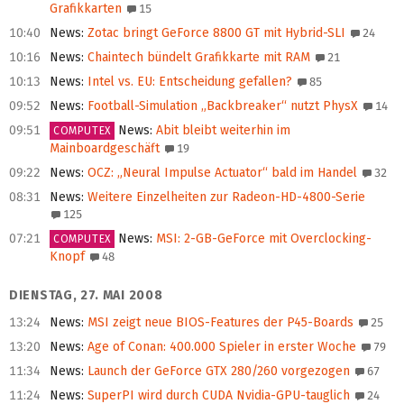
Grafikkarten
15
10:40
News
:
Zotac bringt GeForce 8800 GT mit Hybrid-SLI
24
10:16
News
:
Chaintech bündelt Grafikkarte mit RAM
21
10:13
News
:
Intel vs. EU: Entscheidung gefallen?
85
09:52
News
:
Football-Simulation „Backbreaker“ nutzt PhysX
14
09:51
News
:
Abit bleibt weiterhin im
COMPUTEX
Mainboardgeschäft
19
09:22
News
:
OCZ: „Neural Impulse Actuator“ bald im Handel
32
08:31
News
:
Weitere Einzelheiten zur Radeon-HD-4800-Serie
125
07:21
News
:
MSI: 2-GB-GeForce mit Overclocking-
COMPUTEX
Knopf
48
DIENSTAG, 27. MAI 2008
13:24
News
:
MSI zeigt neue BIOS-Features der P45-Boards
25
13:20
News
:
Age of Conan: 400.000 Spieler in erster Woche
79
11:34
News
:
Launch der GeForce GTX 280/260 vorgezogen
67
11:24
News
:
SuperPI wird durch CUDA Nvidia-GPU-tauglich
24