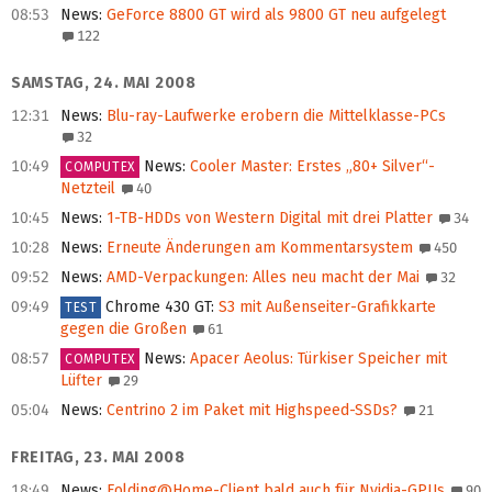
08:53
News
:
GeForce 8800 GT wird als 9800 GT neu aufgelegt
122
SAMSTAG, 24. MAI 2008
12:31
News
:
Blu-ray-Laufwerke erobern die Mittelklasse-PCs
32
10:49
News
:
Cooler Master: Erstes „80+ Silver“-
COMPUTEX
Netzteil
40
10:45
News
:
1-TB-HDDs von Western Digital mit drei Platter
34
10:28
News
:
Erneute Änderungen am Kommentarsystem
450
09:52
News
:
AMD-Verpackungen: Alles neu macht der Mai
32
09:49
Chrome 430 GT
:
S3 mit Außenseiter-Grafikkarte
TEST
gegen die Großen
61
08:57
News
:
Apacer Aeolus: Türkiser Speicher mit
COMPUTEX
Lüfter
29
05:04
News
:
Centrino 2 im Paket mit Highspeed-SSDs?
21
FREITAG, 23. MAI 2008
18:49
News
:
Folding@Home-Client bald auch für Nvidia-GPUs
90