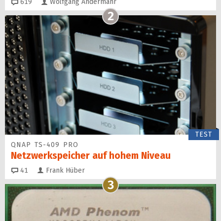
Kommentare
619
Wolfgang Andermahr
2
TEST
QNAP TS-409 PRO
Netzwerkspeicher auf hohem Niveau
Kommentare
41
Frank Hüber
3