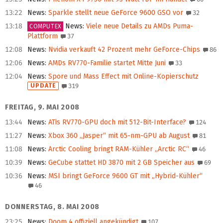
13:22
News
:
Sparkle stellt neue GeForce 9600 GSO vor
32
13:18
News
:
Viele neue Details zu AMDs Puma-
COMPUTEX
Plattform
37
12:08
News
:
Nvidia verkauft 42 Prozent mehr GeForce-Chips
86
12:06
News
:
AMDs RV770-Familie startet Mitte Juni
33
12:04
News
:
Spore und Mass Effect mit Online-Kopierschutz
UPDATE
319
FREITAG, 9. MAI 2008
13:44
News
:
ATis RV770-GPU doch mit 512-Bit-Interface?
124
11:27
News
:
Xbox 360 „Jasper“ mit 65-nm-GPU ab August
81
11:08
News
:
Arctic Cooling bringt RAM-Kühler „Arctic RC“
46
10:39
News
:
GeCube stattet HD 3870 mit 2 GB Speicher aus
69
10:36
News
:
MSI bringt GeForce 9600 GT mit „Hybrid-Kühler“
46
DONNERSTAG, 8. MAI 2008
23:25
News
:
Doom 4 offiziell angekündigt
107