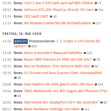
19:30
News
:
Core 2 Duo E7200 läuft auch auf i865-Platine
71
18:52
News
:
GeForce GTX 200: PhysX ja, DirectX 10.1 nein
154
15:36
News
:
CBS kauft CNET
10
13:33
News
:
Wii dominiert weiterhin die Verkaufszahlen
127
FREITAG, 16. MAI 2008
14:16
Prozessorkerne
:
1, 2, 3 oder 4 CPU-Kerne für
BERICHT
Spieler?
619
11:48
News
:
Razer präsentiert Mauspad Goliathus
123
11:10
News
:
Neuer AMD Phenom X4 9950 mit 2,66 GHz?
78
10:12
News
:
Neu im Testlabor: POV GeForce 9600 GSO
50
10:10
News
:
S3 Chrome und Asus Express Gate: Inkompatibel!
38
10:08
News
:
Zwei Radeon HD 4000 gleich unter 200 Euro
131
10:04
News
:
780G-Mainboards von MSI tragen alle Phenom-CPUs
30
10:02
News
:
Übernimmt der DisplayPort 2011 die Kontrolle?
81
08:43
News
:
Neue Hardware-Umfrage von Valve
141