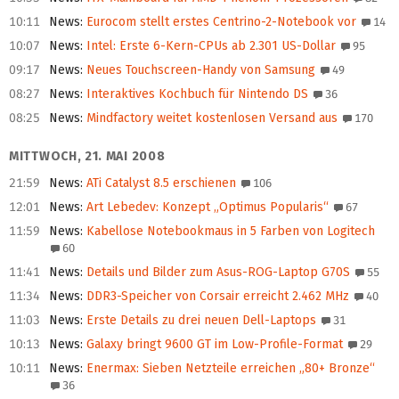
10:11
News
:
Eurocom stellt erstes Centrino-2-Notebook vor
14
10:07
News
:
Intel: Erste 6-Kern-CPUs ab 2.301 US-Dollar
95
09:17
News
:
Neues Touchscreen-Handy von Samsung
49
08:27
News
:
Interaktives Kochbuch für Nintendo DS
36
08:25
News
:
Mindfactory weitet kostenlosen Versand aus
170
MITTWOCH, 21. MAI 2008
21:59
News
:
ATi Catalyst 8.5 erschienen
106
12:01
News
:
Art Lebedev: Konzept „Optimus Popularis“
67
11:59
News
:
Kabellose Notebookmaus in 5 Farben von Logitech
60
11:41
News
:
Details und Bilder zum Asus-ROG-Laptop G70S
55
11:34
News
:
DDR3-Speicher von Corsair erreicht 2.462 MHz
40
11:03
News
:
Erste Details zu drei neuen Dell-Laptops
31
10:13
News
:
Galaxy bringt 9600 GT im Low-Profile-Format
29
10:11
News
:
Enermax: Sieben Netzteile erreichen „80+ Bronze“
36