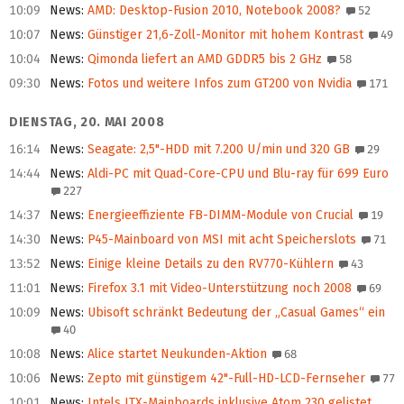
10:09
News
:
AMD: Desktop-Fusion 2010, Notebook 2008?
52
10:07
News
:
Günstiger 21,6-Zoll-Monitor mit hohem Kontrast
49
10:04
News
:
Qimonda liefert an AMD GDDR5 bis 2 GHz
58
09:30
News
:
Fotos und weitere Infos zum GT200 von Nvidia
171
DIENSTAG, 20. MAI 2008
16:14
News
:
Seagate: 2,5"-HDD mit 7.200 U/min und 320 GB
29
14:44
News
:
Aldi-PC mit Quad-Core-CPU und Blu-ray für 699 Euro
227
14:37
News
:
Energieeffiziente FB-DIMM-Module von Crucial
19
14:30
News
:
P45-Mainboard von MSI mit acht Speicherslots
71
13:52
News
:
Einige kleine Details zu den RV770-Kühlern
43
11:01
News
:
Firefox 3.1 mit Video-Unterstützung noch 2008
69
10:09
News
:
Ubisoft schränkt Bedeutung der „Casual Games“ ein
40
10:08
News
:
Alice startet Neukunden-Aktion
68
10:06
News
:
Zepto mit günstigem 42"-Full-HD-LCD-Fernseher
77
10:01
News
:
Intels ITX-Mainboards inklusive Atom 230 gelistet