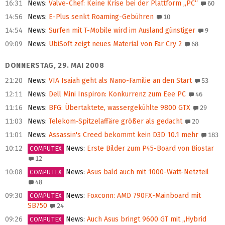
16:31
News
:
Valve-Chef: Keine Krise bei der Plattform „PC“
60
14:56
News
:
E-Plus senkt Roaming-Gebühren
10
14:54
News
:
Surfen mit T-Mobile wird im Ausland günstiger
9
09:09
News
:
UbiSoft zeigt neues Material von Far Cry 2
68
DONNERSTAG, 29. MAI 2008
21:20
News
:
VIA Isaiah geht als Nano-Familie an den Start
53
12:11
News
:
Dell Mini Inspiron: Konkurrenz zum Eee PC
46
11:16
News
:
BFG: Übertaktete, wassergekühlte 9800 GTX
29
11:03
News
:
Telekom-Spitzelaffäre größer als gedacht
20
11:01
News
:
Assassin's Creed bekommt kein D3D 10.1 mehr
183
10:12
News
:
Erste Bilder zum P45-Board von Biostar
COMPUTEX
12
10:08
News
:
Asus bald auch mit 1000-Watt-Netzteil
COMPUTEX
48
09:30
News
:
Foxconn: AMD 790FX-Mainboard mit
COMPUTEX
SB750
24
09:26
News
:
Auch Asus bringt 9600 GT mit „Hybrid
COMPUTEX