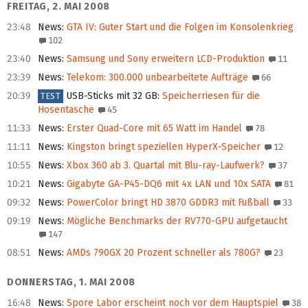
FREITAG, 2. MAI 2008
23:48
News
:
GTA IV: Guter Start und die Folgen im Konsolenkrieg
102
23:40
News
:
Samsung und Sony erweitern LCD-Produktion
11
23:39
News
:
Telekom: 300.000 unbearbeitete Aufträge
66
20:39
USB-Sticks mit 32 GB
:
Speicherriesen für die
TEST
Hosentasche
45
11:33
News
:
Erster Quad-Core mit 65 Watt im Handel
78
11:11
News
:
Kingston bringt speziellen HyperX-Speicher
12
10:55
News
:
Xbox 360 ab 3. Quartal mit Blu-ray-Laufwerk?
37
10:21
News
:
Gigabyte GA-P45-DQ6 mit 4x LAN und 10x SATA
81
09:32
News
:
PowerColor bringt HD 3870 GDDR3 mit Fußball
33
09:19
News
:
Mögliche Benchmarks der RV770-GPU aufgetaucht
147
08:51
News
:
AMDs 790GX 20 Prozent schneller als 780G?
23
DONNERSTAG, 1. MAI 2008
16:48
News
:
Spore Labor erscheint noch vor dem Hauptspiel
38