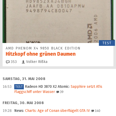
TEST
AMD PHENOM X4 9850 BLACK EDITION
Hitzkopf ohne grünen Daumen
Kommentare
353
Volker Rißka
SAMSTAG, 31. MAI 2008
16:53
Radeon HD 3870 X2 Atomic
:
Sapphire setzt ATis
TEST
Flaggschiff unter Wasser
39
FREITAG, 30. MAI 2008
19:28
News
:
Charts: Age of Conan überflügelt GTA IV
140