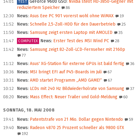
14:01
GeForce 9600 GSO
:
Nvidia stellt HD-3850-Gegner mit
TEST
reduziertem Speicher
86
12:30
News
:
Asus Eee PC 901 vorerst wohl ohne WiMAX
19
11:52
News
:
Schnelle 2,5-Zoll-HDD für den Dauerbetrieb
25
11:50
News
:
Samsung zeigt ersten Laptop mit AMOLED
35
11:47
News
:
Erster Test des MSI Wind PC
28
COMPUTEX
11:42
News
:
Samsung zeigt 82-Zoll-LCD-Fernseher mit 2160p
77
11:12
News
:
Asus' XG-Station für externe GPUs ist bald fertig
36
10:36
News
:
MSI bringt EFI auf P45-Boards im Juli
67
10:31
News
:
AMD startet Programm „AMD GAME!“
67
10:12
News
:
LCDs mit 240 Hz Bildwiederholrate von Samsung
37
08:20
News
:
Mass Effect: Neuer Trailer und Gold-Meldung
60
SONNTAG, 18. MAI 2008
19:41
News
:
Patentstrafe von 21 Mio. Dollar gegen Nintendo
59
19:40
News
:
Radeon 4870 25 Prozent schneller als 9800 GTX
192