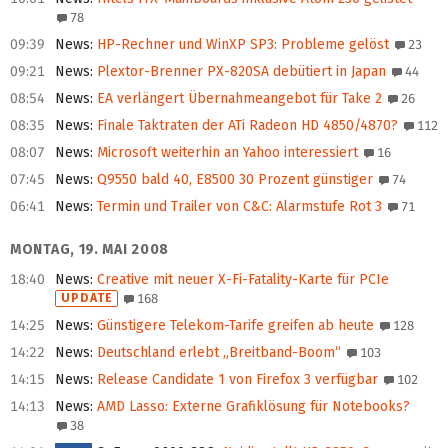
78
09:39
News
:
HP-Rechner und WinXP SP3: Probleme gelöst
23
09:21
News
:
Plextor-Brenner PX-820SA debütiert in Japan
44
08:54
News
:
EA verlängert Übernahmeangebot für Take 2
26
08:35
News
:
Finale Taktraten der ATi Radeon HD 4850/4870?
112
08:07
News
:
Microsoft weiterhin an Yahoo interessiert
16
07:45
News
:
Q9550 bald 40, E8500 30 Prozent günstiger
74
06:41
News
:
Termin und Trailer von C&C: Alarmstufe Rot 3
71
MONTAG, 19. MAI 2008
18:40
News
:
Creative mit neuer X-Fi-Fatality-Karte für PCIe
UPDATE
168
14:25
News
:
Günstigere Telekom-Tarife greifen ab heute
128
14:22
News
:
Deutschland erlebt „Breitband-Boom“
103
14:15
News
:
Release Candidate 1 von Firefox 3 verfügbar
102
14:13
News
:
AMD Lasso: Externe Grafiklösung für Notebooks?
38