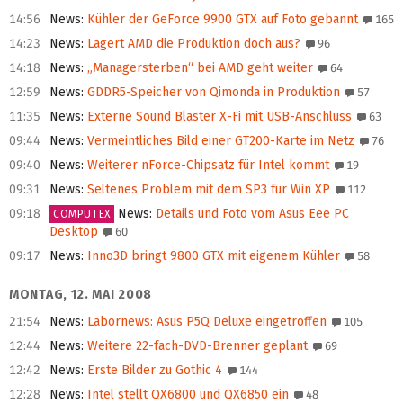
14:56
News
:
Kühler der GeForce 9900 GTX auf Foto gebannt
165
14:23
News
:
Lagert AMD die Produktion doch aus?
96
14:18
News
:
„Managersterben“ bei AMD geht weiter
64
12:59
News
:
GDDR5-Speicher von Qimonda in Produktion
57
11:35
News
:
Externe Sound Blaster X-Fi mit USB-Anschluss
63
09:44
News
:
Vermeintliches Bild einer GT200-Karte im Netz
76
09:40
News
:
Weiterer nForce-Chipsatz für Intel kommt
19
09:31
News
:
Seltenes Problem mit dem SP3 für Win XP
112
09:18
News
:
Details und Foto vom Asus Eee PC
COMPUTEX
Desktop
60
09:17
News
:
Inno3D bringt 9800 GTX mit eigenem Kühler
58
MONTAG, 12. MAI 2008
21:54
News
:
Labornews: Asus P5Q Deluxe eingetroffen
105
12:44
News
:
Weitere 22-fach-DVD-Brenner geplant
69
12:42
News
:
Erste Bilder zu Gothic 4
144
12:28
News
:
Intel stellt QX6800 und QX6850 ein
48