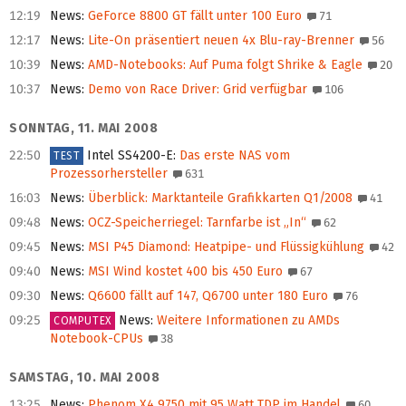
12:19
News
:
GeForce 8800 GT fällt unter 100 Euro
71
12:17
News
:
Lite-On präsentiert neuen 4x Blu-ray-Brenner
56
10:39
News
:
AMD-Notebooks: Auf Puma folgt Shrike & Eagle
20
10:37
News
:
Demo von Race Driver: Grid verfügbar
106
SONNTAG, 11. MAI 2008
22:50
Intel SS4200-E
:
Das erste NAS vom
TEST
Prozessorhersteller
631
16:03
News
:
Überblick: Marktanteile Grafikkarten Q1/2008
41
09:48
News
:
OCZ-Speicherriegel: Tarnfarbe ist „In“
62
09:45
News
:
MSI P45 Diamond: Heatpipe- und Flüssigkühlung
42
09:40
News
:
MSI Wind kostet 400 bis 450 Euro
67
09:30
News
:
Q6600 fällt auf 147, Q6700 unter 180 Euro
76
09:25
News
:
Weitere Informationen zu AMDs
COMPUTEX
Notebook-CPUs
38
SAMSTAG, 10. MAI 2008
13:25
News
:
Phenom X4 9750 mit 95 Watt TDP im Handel
60