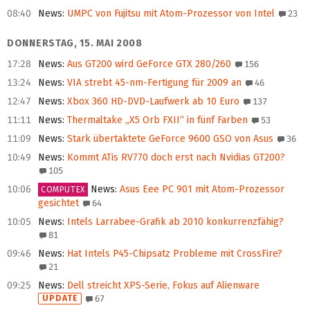
08:40
News
:
UMPC von Fujitsu mit Atom-Prozessor von Intel
23
DONNERSTAG, 15. MAI 2008
17:28
News
:
Aus GT200 wird GeForce GTX 280/260
156
13:24
News
:
VIA strebt 45-nm-Fertigung für 2009 an
46
12:47
News
:
Xbox 360 HD-DVD-Laufwerk ab 10 Euro
137
11:11
News
:
Thermaltake „X5 Orb FXII“ in fünf Farben
53
11:09
News
:
Stark übertaktete GeForce 9600 GSO von Asus
36
10:49
News
:
Kommt ATis RV770 doch erst nach Nvidias GT200?
105
10:06
News
:
Asus Eee PC 901 mit Atom-Prozessor
COMPUTEX
gesichtet
64
10:05
News
:
Intels Larrabee-Grafik ab 2010 konkurrenzfähig?
81
09:46
News
:
Hat Intels P45-Chipsatz Probleme mit CrossFire?
21
09:25
News
:
Dell streicht XPS-Serie, Fokus auf Alienware
UPDATE
67