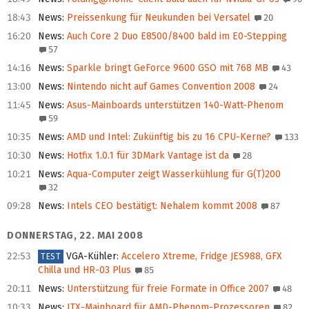
18:43
News
:
Preissenkung für Neukunden bei Versatel
20
16:20
News
:
Auch Core 2 Duo E8500/8400 bald im E0-Stepping
57
14:16
News
:
Sparkle bringt GeForce 9600 GSO mit 768 MB
43
13:00
News
:
Nintendo nicht auf Games Convention 2008
24
11:45
News
:
Asus-Mainboards unterstützen 140-Watt-Phenom
59
10:35
News
:
AMD und Intel: Zukünftig bis zu 16 CPU-Kerne?
133
10:30
News
:
Hotfix 1.0.1 für 3DMark Vantage ist da
28
10:21
News
:
Aqua-Computer zeigt Wasserkühlung für G(T)200
32
09:28
News
:
Intels CEO bestätigt: Nehalem kommt 2008
87
DONNERSTAG, 22. MAI 2008
22:53
VGA-Kühler
:
Accelero Xtreme, Fridge JES988, GFX
TEST
Chilla und HR-03 Plus
85
20:11
News
:
Unterstützung für freie Formate in Office 2007
48
10:33
News
:
ITX-Mainboard für AMD-Phenom-Prozessoren
82