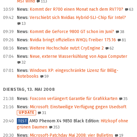
MSI Wind
113
10:59
News
:
Kommt der R700 einen Monat nach dem RV770?
63
09:42
News
:
Verschiebt sich Nvidias Hybrid-SLI-Chip für Intel?
13
09:39
News
:
Kommt die GeForce 9800 GT schon im Juni?
38
09:26
News
:
Nvidia bringt offiziellen WHQL-Treiber 175.16
81
08:16
News
:
Weitere Hochschule nutzt CryEngine 2
62
07:04
News
:
Neue, externe Wasserkühlung von Aqua Computer
32
07:01
News
:
Windows XP: eingeschränkte Lizenz für Billig-
Notebooks
59
DIENSTAG, 13. MAI 2008
21:38
News
:
Foxconn verlängert Garantie für Grafikkarten
35
21:16
News
:
Microsoft: Einstweilige Verfügung gegen Usedsoft
UPDATE
31
20:40
AMD Phenom X4 9850 Black Edition
:
Hitzkopf ohne
TEST
grünen Daumen
353
20:30
News
:
Microsoft-Patchday Mai 2008: vier Bulletins
19