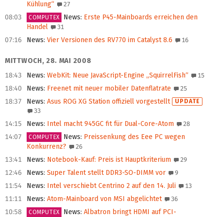
Kühlung“
27
08:03
News
:
Erste P45-Mainboards erreichen den
COMPUTEX
Handel
31
07:16
News
:
Vier Versionen des RV770 im Catalyst 8.6
16
MITTWOCH, 28. MAI 2008
18:43
News
:
WebKit: Neue JavaScript-Engine „SquirrelFish“
15
18:40
News
:
Freenet mit neuer mobiler Datenflatrate
25
18:37
News
:
Asus ROG XG Station offiziell vorgestellt
UPDATE
33
14:15
News
:
Intel macht 945GC fit für Dual-Core-Atom
28
14:07
News
:
Preissenkung des Eee PC wegen
COMPUTEX
Konkurrenz?
26
13:41
News
:
Notebook-Kauf: Preis ist Hauptkriterium
29
12:46
News
:
Super Talent stellt DDR3-SO-DIMM vor
9
11:54
News
:
Intel verschiebt Centrino 2 auf den 14. Juli
13
11:11
News
:
Atom-Mainboard von MSI abgelichtet
36
10:58
News
:
Albatron bringt HDMI auf PCI-
COMPUTEX