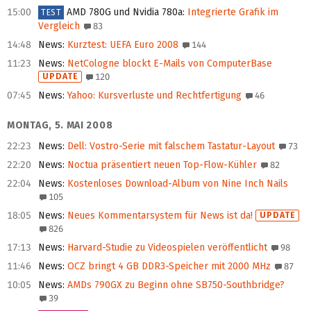
15:00
AMD 780G und Nvidia 780a
:
Integrierte Grafik im
TEST
Vergleich
83
14:48
News
:
Kurztest: UEFA Euro 2008
144
11:23
News
:
NetCologne blockt E-Mails von ComputerBase
UPDATE
120
07:45
News
:
Yahoo: Kursverluste und Rechtfertigung
46
MONTAG, 5. MAI 2008
22:23
News
:
Dell: Vostro-Serie mit falschem Tastatur-Layout
73
22:20
News
:
Noctua präsentiert neuen Top-Flow-Kühler
82
22:04
News
:
Kostenloses Download-Album von Nine Inch Nails
105
18:05
News
:
Neues Kommentarsystem für News ist da!
UPDATE
826
17:13
News
:
Harvard-Studie zu Videospielen veröffentlicht
98
11:46
News
:
OCZ bringt 4 GB DDR3-Speicher mit 2000 MHz
87
10:05
News
:
AMDs 790GX zu Beginn ohne SB750-Southbridge?
39