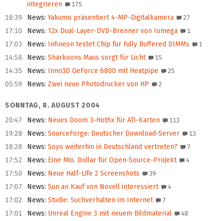
integrieren
175
18:39
News
:
Yakumo präsentiert 4-MP-Digitalkamera
27
17:10
News
:
12x Dual-Layer-DVD-Brenner von Iomega
1
17:03
News
:
Infineon testet Chip für Fully Buffered DIMMs
1
14:58
News
:
Sharkoons Maus sorgt für Licht
15
14:35
News
:
Inno3D GeForce 6800 mit Heatpipe
25
05:59
News
:
Zwei neue Photodrucker von HP
2
SONNTAG, 8. AUGUST 2004
20:47
News
:
Neues Doom 3-Hotfix für ATi-Karten
113
19:28
News
:
SourceForge: Deutscher Download-Server
13
18:28
News
:
Soyo weiterhin in Deutschland vertreten?
7
17:52
News
:
Eine Mio. Dollar für Open-Source-Projekt
4
17:50
News
:
Neue Half-Life 2 Screenshots
39
17:07
News
:
Sun an Kauf von Novell interessiert
4
17:02
News
:
Studie: Suchverhalten im Internet
7
17:01
News
:
Unreal Engine 3 mit neuem Bildmaterial
48