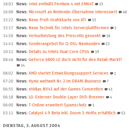
18:03
News
:
Intel enthüllt Pentium 4 mit EM64T
15
16:08
News
:
Microsoft an Nintendo-Übernahme interessiert
48
15:22
News
:
Neue Profi-Grafikkarte von ATI
15
15:17
News
:
Neue Technik für Intels Serverplattformen
2
14:50
News
:
Verlustleistung des Prescotts gesenkt
18
14:43
News
:
Sonderangebot für Q-DSL-Neukunden
23
10:11
News
:
Details zu Intels Dual-Core CPUs
19
08:46
News
:
GeForce 6800 LE doch nicht für den Retail-Markt?
14
08:02
News
:
AMD startet Entwicklungssupport Services
1
07:20
News
:
Hynix weltweit Nr. 2 im DRAM-Business
7
06:55
News
:
nVidias NV43 auf der Games Convention
41
06:18
News
:
LG: Externer Double-Layer DVD-Brenner
4
06:00
News
:
T-Online erweitert Spamschutz
1
03:11
News
:
Catalyst 4.9 Beta inkl. Doom 3-Hotfix erhältlich
53
DIENSTAG, 3. AUGUST 2004