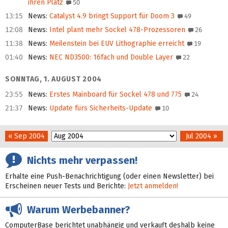
ihren Platz
50
13:15
News
:
Catalyst 4.9 bringt Support für Doom 3
49
12:08
News
:
Intel plant mehr Sockel 478-Prozessoren
26
11:38
News
:
Meilenstein bei EUV Lithographie erreicht
19
01:40
News
:
NEC ND3500: 16fach und Double Layer
22
SONNTAG, 1. AUGUST 2004
23:55
News
:
Erstes Mainboard für Sockel 478 und 775
24
21:37
News
:
Update fürs Sicherheits-Update
10
« Sep 2004
Jul 2004 »
Nichts mehr verpassen!
Erhalte eine Push-Benachrichtigung (oder einen Newsletter) bei
Erscheinen neuer Tests und Berichte:
Jetzt anmelden!
Warum Werbebanner?
ComputerBase berichtet unabhängig und verkauft deshalb keine