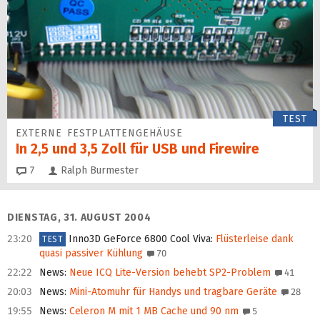
TEST
EXTERNE FESTPLATTENGEHÄUSE
In 2,5 und 3,5 Zoll für USB und Firewire
Kommentare
7
Ralph Burmester
DIENSTAG, 31. AUGUST 2004
23:20
Inno3D GeForce 6800 Cool Viva
:
Flüsterleise dank
TEST
quasi passiver Kühlung
70
22:22
News
:
Neue ICQ Lite-Version behebt SP2-Problem
41
20:03
News
:
Mini-Atomuhr für Handys und tragbare Geräte
28
19:55
News
:
Celeron M mit 1 MB Cache und 90 nm
5