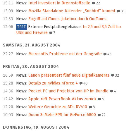
15:11
News
:
Intel investiert in Brennstoffzelle
22
13:09
News
:
Mozilla Standalone-Kalender „Sunbird” kommt
31
12:53
News
:
Zugriff auf iTunes-Jukebox durch OurTunes
12:06
Externe Festplattengehäuse
:
In 2,5 und 3,5 Zoll für
TEST
USB und Firewire
7
SAMSTAG, 21. AUGUST 2004
22:27
News
:
Microsofts Probleme mit der Geografie
45
FREITAG, 20. AUGUST 2004
16:59
News
:
Canon präsentiert fünf neue Digitalkameras
32
15:28
News
:
Details zu nVidias nForce 4
40
14:36
News
:
Pocket PC und Projektor von HP im Bundle
4
12:42
News
:
Apple ruft PowerBook-Akkus zurück
5
12:20
News
:
Weitere Gerüchte zu ATis RV410
8
10:03
News
:
Doom 3: Mehr FPS für GeForce 6800
72
DONNERSTAG, 19. AUGUST 2004