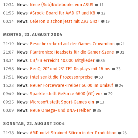
12:34
News
:
Neue (Sub)Notebooks von ASUS
11
01:55
News
:
ASrock: Board für AMD K7 und K8
12
00:14
News
:
Celeron D schon jetzt mit 2,93 GHz?
19
MONTAG, 23. AUGUST 2004
21:19
News
:
Besucherrekord auf der Games Convention
21
21:07
News
:
Plantronics: Headsets für die Gamer-Szene
31
18:34
News
:
CB/FB erreicht 40.000 Mitglieder
86
17:58
News
:
BenQ: 20" und 23" TFT-Displays mit 16 ms
33
17:51
News
:
Intel senkt die Prozessorpreise
53
15:23
News
:
Neuer ForceWare-Treiber 66.00 im Umlauf
24
09:49
News
:
Sparkle stellt GeForce 6600 (GT) vor
29
09:25
News
:
Microsoft stellt Sport-Games ein
13
00:09
News
:
Neue Omega- und DNA-Treiber
35
SONNTAG, 22. AUGUST 2004
21:38
News
:
AMD nutzt Strained Silicon in der Produktion
26