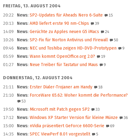
FREITAG, 13. AUGUST 2004
20:22
News
:
SP2-Updates für Aheads Nero 6-Suite
15
20:13
News
:
AMD liefert erste 90 nm-Chips
39
14:09
News
:
Gerüchte zu Apples neuen G5 iMacs
24
10:26
News
:
SP2-Fix für Norton Antivirus und Firewall
50
09:46
News
:
NEC und Toshiba zeigen HD-DVD-Prototypen
9
05:59
News
:
Wann kommt OpenOffice.org 2.0?
19
01:27
News
:
Neue Treiber für Tastatur und Maus
9
DONNERSTAG, 12. AUGUST 2004
21:11
News
:
Erster Dialer-Trojaner am Handy
18
21:10
News
:
ForceWare 65.62: Woher kommt die Performance?
53
19:50
News
:
Microsoft mit Patch gegen SP2
33
17:12
News
:
Windows XP Starter Version für kleine Münze
36
15:00
News
:
nVidia präsentiert GeForce 6600-Serie
69
14:35
News
:
SPEC ViewPerf 8.01 vorgestellt
5