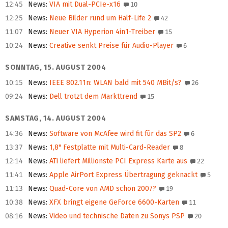
12:45
News
:
VIA mit Dual-PCIe-x16
10
12:25
News
:
Neue Bilder rund um Half-Life 2
42
11:07
News
:
Neuer VIA Hyperion 4in1-Treiber
15
10:24
News
:
Creative senkt Preise für Audio-Player
6
SONNTAG, 15. AUGUST 2004
10:15
News
:
IEEE 802.11n: WLAN bald mit 540 MBit/s?
26
09:24
News
:
Dell trotzt dem Markttrend
15
SAMSTAG, 14. AUGUST 2004
14:36
News
:
Software von McAfee wird fit für das SP2
6
13:37
News
:
1,8" Festplatte mit Multi-Card-Reader
8
12:14
News
:
ATi liefert Millionste PCI Express Karte aus
22
11:41
News
:
Apple AirPort Express Übertragung geknackt
5
11:13
News
:
Quad-Core von AMD schon 2007?
19
10:38
News
:
XFX bringt eigene GeForce 6600-Karten
11
08:16
News
:
Video und technische Daten zu Sonys PSP
20