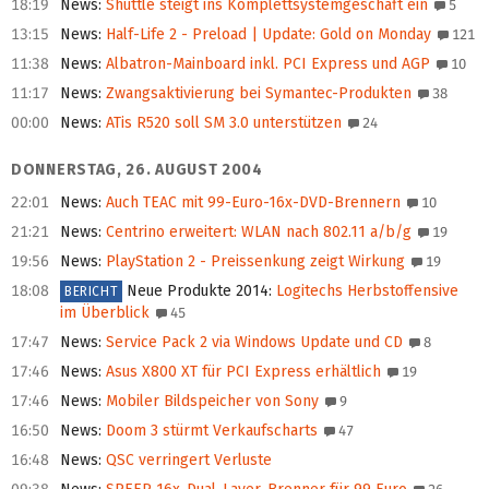
18:19
News
:
Shuttle steigt ins Komplettsystemgeschäft ein
5
13:15
News
:
Half-Life 2 - Preload | Update: Gold on Monday
121
11:38
News
:
Albatron-Mainboard inkl. PCI Express und AGP
10
11:17
News
:
Zwangsaktivierung bei Symantec-Produkten
38
00:00
News
:
ATis R520 soll SM 3.0 unterstützen
24
DONNERSTAG, 26. AUGUST 2004
22:01
News
:
Auch TEAC mit 99-Euro-16x-DVD-Brennern
10
21:21
News
:
Centrino erweitert: WLAN nach 802.11 a/b/g
19
19:56
News
:
PlayStation 2 - Preissenkung zeigt Wirkung
19
18:08
Neue Produkte 2014
:
Logitechs Herbstoffensive
BERICHT
im Überblick
45
17:47
News
:
Service Pack 2 via Windows Update und CD
8
17:46
News
:
Asus X800 XT für PCI Express erhältlich
19
17:46
News
:
Mobiler Bildspeicher von Sony
9
16:50
News
:
Doom 3 stürmt Verkaufscharts
47
16:48
News
:
QSC verringert Verluste