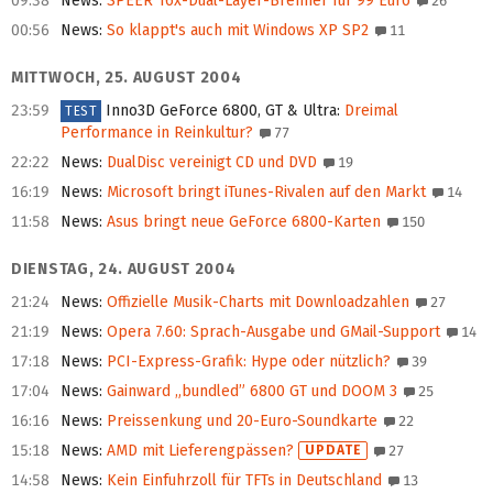
09:38
News
:
SPEER 16x-Dual-Layer-Brenner für 99 Euro
26
00:56
News
:
So klappt's auch mit Windows XP SP2
11
MITTWOCH, 25. AUGUST 2004
23:59
Inno3D GeForce 6800, GT & Ultra
:
Dreimal
TEST
Performance in Reinkultur?
77
22:22
News
:
DualDisc vereinigt CD und DVD
19
16:19
News
:
Microsoft bringt iTunes-Rivalen auf den Markt
14
11:58
News
:
Asus bringt neue GeForce 6800-Karten
150
DIENSTAG, 24. AUGUST 2004
21:24
News
:
Offizielle Musik-Charts mit Downloadzahlen
27
21:19
News
:
Opera 7.60: Sprach-Ausgabe und GMail-Support
14
17:18
News
:
PCI-Express-Grafik: Hype oder nützlich?
39
17:04
News
:
Gainward „bundled” 6800 GT und DOOM 3
25
16:16
News
:
Preissenkung und 20-Euro-Soundkarte
22
15:18
News
:
AMD mit Lieferengpässen?
UPDATE
27
14:58
News
:
Kein Einfuhrzoll für TFTs in Deutschland
13