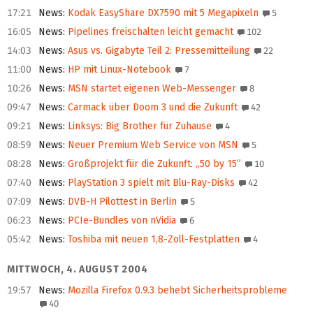
17:21
News
:
Kodak EasyShare DX7590 mit 5 Megapixeln
5
16:05
News
:
Pipelines freischalten leicht gemacht
102
14:03
News
:
Asus vs. Gigabyte Teil 2: Pressemitteilung
22
11:00
News
:
HP mit Linux-Notebook
7
10:26
News
:
MSN startet eigenen Web-Messenger
8
09:47
News
:
Carmack über Doom 3 und die Zukunft
42
09:21
News
:
Linksys: Big Brother für Zuhause
4
08:59
News
:
Neuer Premium Web Service von MSN
5
08:28
News
:
Großprojekt für die Zukunft: „50 by 15”
10
07:40
News
:
PlayStation 3 spielt mit Blu-Ray-Disks
42
07:09
News
:
DVB-H Pilottest in Berlin
5
06:23
News
:
PCIe-Bundles von nVidia
6
05:42
News
:
Toshiba mit neuen 1,8-Zoll-Festplatten
4
MITTWOCH, 4. AUGUST 2004
19:57
News
:
Mozilla Firefox 0.9.3 behebt Sicherheitsprobleme
40