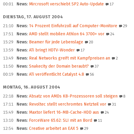
00:01
News
:
Mircrosoft verschiebt SP2 Auto-Update
17
DIENSTAG, 17. AUGUST 2004
21:10
News
:
14 Prozent Einfuhrzoll auf Computer-Monitore
29
17:51
News
:
AMD stellt mobilen Athlon 64 3700+ vor
24
15:29
News
:
Beamer für jede Lebenslage
20
13:59
News
:
ATi bringt HDTV-Wonder
17
13:49
News
:
Real Networks greift mit Kampfpreisen an
2
11:50
News
:
Snakecity der Domain beraubt?
37
00:19
News
:
ATi veröffentlicht Catalyst 4.8
56
MONTAG, 16. AUGUST 2004
22:18
News
:
Absatz von AMDs K8-Prozessoren soll steigen
8
17:11
News
:
Revoltec stellt verchromtes Netzteil vor
31
15:49
News
:
Maxtor liefert 16-MB-Cache-HDD aus
24
13:10
News
:
ForceWare 65.62: SLI mit an Bord
11
12:54
News
:
Creative arbeitet an EAX 5
29