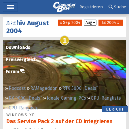
Hauptmenü
Anmelden
Registrieren
Suche
Archiv August
« Sep 2004
Jul 2004 »
Ticker
2004
Tests
1
Downloads
Preisvergleich
Forum
Podcast
RAMageddon
RTX 5000 „Deals“
RX 9000 „Deals“
Ideale Gaming-PCs
GPU-Rangliste
CPU-Rangliste
BERICHT
WINDOWS XP
Das Service Pack 2 auf der CD integrieren