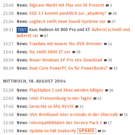
23:40
News
:
Digicam-Markt mit Plus von 50 Prozent
3
21:28
News
:
KDE 3.3 kommt pünktlich zur „aKademy”
28
21:24
News
:
Logitech stellt neue Sound-Systeme vor
37
18:31
Asus Radeon AX 800 Pro und XT
:
Äußerst schnell und
TEST
äußerst rar
87
15:27
News
:
Traxdata mit neuem 16x-DVD-Brenner
14
13:41
News
:
TuL stellt X800 XT vor
39
10:59
News
:
Neuer Windows XP Pro x64-Download
39
00:19
News
:
Dual-Core PowerPC G4 für PowerBooks?
15
MITTWOCH, 18. AUGUST 2004
22:28
News
:
PlayStation 2 und Xbox werden billiger
26
22:03
News
:
Intel-Preissenkung in vier Tagen
42
17:45
News
:
Gerüchte zu ATis RV410
31
15:48
News
:
USA: Breitband-User erstmals in der Überzahl
15
13:38
News
:
Inkompatibilitäten des Service Pack 2
17
11:55
News
:
Update im Fall Snakecity
UPDATE
84