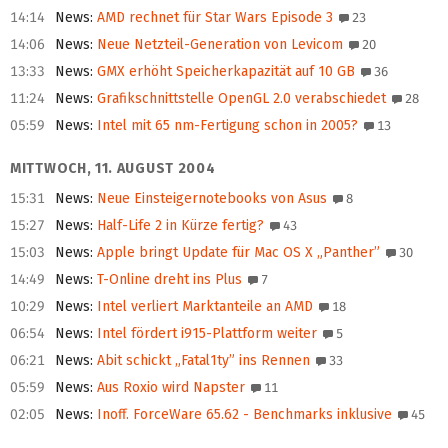
14:14
News
:
AMD rechnet für Star Wars Episode 3
23
14:06
News
:
Neue Netzteil-Generation von Levicom
20
13:33
News
:
GMX erhöht Speicherkapazität auf 10 GB
36
11:24
News
:
Grafikschnittstelle OpenGL 2.0 verabschiedet
28
05:59
News
:
Intel mit 65 nm-Fertigung schon in 2005?
13
MITTWOCH, 11. AUGUST 2004
15:31
News
:
Neue Einsteigernotebooks von Asus
8
15:27
News
:
Half-Life 2 in Kürze fertig?
43
15:03
News
:
Apple bringt Update für Mac OS X „Panther”
30
14:49
News
:
T-Online dreht ins Plus
7
10:29
News
:
Intel verliert Marktanteile an AMD
18
06:54
News
:
Intel fördert i915-Plattform weiter
5
06:21
News
:
Abit schickt „Fatal1ty” ins Rennen
33
05:59
News
:
Aus Roxio wird Napster
11
02:05
News
:
Inoff. ForceWare 65.62 - Benchmarks inklusive
45