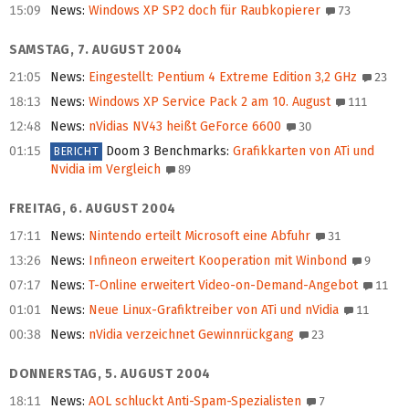
15:09
News
:
Windows XP SP2 doch für Raubkopierer
73
SAMSTAG, 7. AUGUST 2004
21:05
News
:
Eingestellt: Pentium 4 Extreme Edition 3,2 GHz
23
18:13
News
:
Windows XP Service Pack 2 am 10. August
111
12:48
News
:
nVidias NV43 heißt GeForce 6600
30
01:15
Doom 3 Benchmarks
:
Grafikkarten von ATi und
BERICHT
Nvidia im Vergleich
89
FREITAG, 6. AUGUST 2004
17:11
News
:
Nintendo erteilt Microsoft eine Abfuhr
31
13:26
News
:
Infineon erweitert Kooperation mit Winbond
9
07:17
News
:
T-Online erweitert Video-on-Demand-Angebot
11
01:01
News
:
Neue Linux-Grafiktreiber von ATi und nVidia
11
00:38
News
:
nVidia verzeichnet Gewinnrückgang
23
DONNERSTAG, 5. AUGUST 2004
18:11
News
:
AOL schluckt Anti-Spam-Spezialisten
7