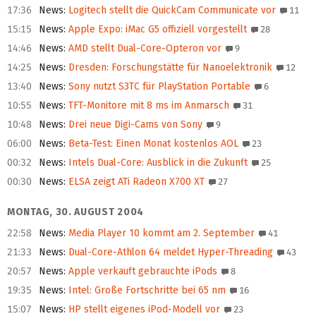
17:36
News
:
Logitech stellt die QuickCam Communicate vor
11
15:15
News
:
Apple Expo: iMac G5 offiziell vorgestellt
28
14:46
News
:
AMD stellt Dual-Core-Opteron vor
9
14:25
News
:
Dresden: Forschungstätte für Nanoelektronik
12
13:40
News
:
Sony nutzt S3TC für PlayStation Portable
6
10:55
News
:
TFT-Monitore mit 8 ms im Anmarsch
31
10:48
News
:
Drei neue Digi-Cams von Sony
9
06:00
News
:
Beta-Test: Einen Monat kostenlos AOL
23
00:32
News
:
Intels Dual-Core: Ausblick in die Zukunft
25
00:30
News
:
ELSA zeigt ATi Radeon X700 XT
27
MONTAG, 30. AUGUST 2004
22:58
News
:
Media Player 10 kommt am 2. September
41
21:33
News
:
Dual-Core-Athlon 64 meldet Hyper-Threading
43
20:57
News
:
Apple verkauft gebrauchte iPods
8
19:35
News
:
Intel: Große Fortschritte bei 65 nm
16
15:07
News
:
HP stellt eigenes iPod-Modell vor
23