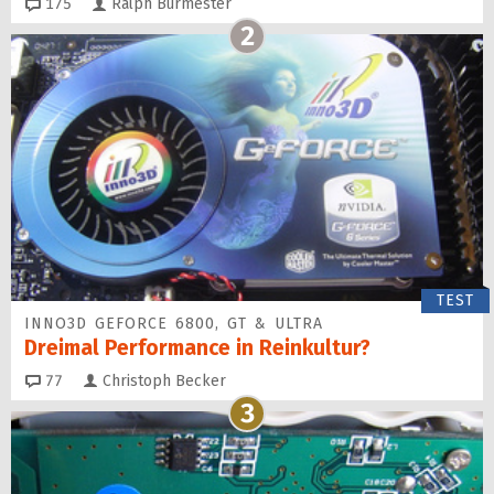
Kommentare
175
Ralph Burmester
2
TEST
INNO3D GEFORCE 6800, GT & ULTRA
Dreimal Performance in Reinkultur?
Kommentare
77
Christoph Becker
3