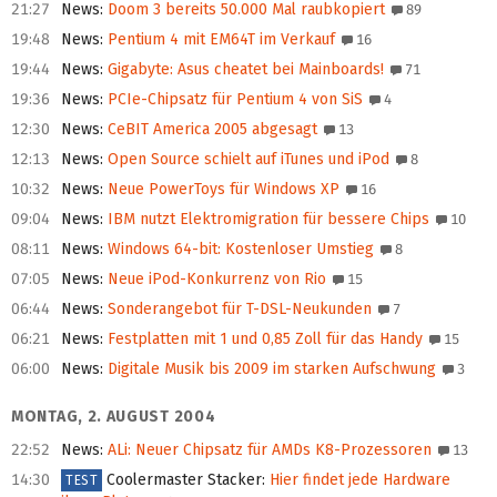
21:27
News
:
Doom 3 bereits 50.000 Mal raubkopiert
89
19:48
News
:
Pentium 4 mit EM64T im Verkauf
16
19:44
News
:
Gigabyte: Asus cheatet bei Mainboards!
71
19:36
News
:
PCIe-Chipsatz für Pentium 4 von SiS
4
12:30
News
:
CeBIT America 2005 abgesagt
13
12:13
News
:
Open Source schielt auf iTunes und iPod
8
10:32
News
:
Neue PowerToys für Windows XP
16
09:04
News
:
IBM nutzt Elektromigration für bessere Chips
10
08:11
News
:
Windows 64-bit: Kostenloser Umstieg
8
07:05
News
:
Neue iPod-Konkurrenz von Rio
15
06:44
News
:
Sonderangebot für T-DSL-Neukunden
7
06:21
News
:
Festplatten mit 1 und 0,85 Zoll für das Handy
15
06:00
News
:
Digitale Musik bis 2009 im starken Aufschwung
3
MONTAG, 2. AUGUST 2004
22:52
News
:
ALi: Neuer Chipsatz für AMDs K8-Prozessoren
13
14:30
Coolermaster Stacker
:
Hier findet jede Hardware
TEST