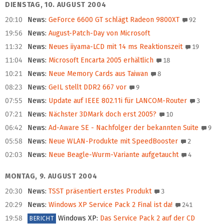
DIENSTAG, 10. AUGUST 2004
20:10
News
:
GeForce 6600 GT schlägt Radeon 9800XT
92
19:56
News
:
August-Patch-Day von Microsoft
11:32
News
:
Neues iiyama-LCD mit 14 ms Reaktionszeit
19
11:04
News
:
Microsoft Encarta 2005 erhältlich
18
10:21
News
:
Neue Memory Cards aus Taiwan
8
08:23
News
:
GeIL stellt DDR2 667 vor
9
07:55
News
:
Update auf IEEE 802.11i für LANCOM-Router
3
07:21
News
:
Nächster 3DMark doch erst 2005?
10
06:42
News
:
Ad-Aware SE - Nachfolger der bekannten Suite
9
05:58
News
:
Neue WLAN-Produkte mit SpeedBooster
2
02:03
News
:
Neue Beagle-Wurm-Variante aufgetaucht
4
MONTAG, 9. AUGUST 2004
20:30
News
:
TSST präsentiert erstes Produkt
3
20:29
News
:
Windows XP Service Pack 2 Final ist da!
241
19:58
Windows XP
:
Das Service Pack 2 auf der CD
BERICHT