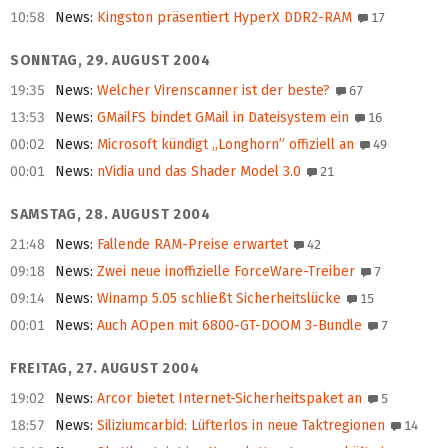
10:58
News
:
Kingston präsentiert HyperX DDR2-RAM
17
SONNTAG, 29. AUGUST 2004
19:35
News
:
Welcher Virenscanner ist der beste?
67
13:53
News
:
GMailFS bindet GMail in Dateisystem ein
16
00:02
News
:
Microsoft kündigt „Longhorn” offiziell an
49
00:01
News
:
nVidia und das Shader Model 3.0
21
SAMSTAG, 28. AUGUST 2004
21:48
News
:
Fallende RAM-Preise erwartet
42
09:18
News
:
Zwei neue inoffizielle ForceWare-Treiber
7
09:14
News
:
Winamp 5.05 schließt Sicherheitslücke
15
00:01
News
:
Auch AOpen mit 6800-GT-DOOM 3-Bundle
7
FREITAG, 27. AUGUST 2004
19:02
News
:
Arcor bietet Internet-Sicherheitspaket an
5
18:57
News
:
Siliziumcarbid: Lüfterlos in neue Taktregionen
14