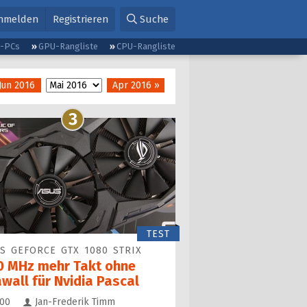
nmelden
Registrieren
Suche
g-PCs
GPU-Rangliste
CPU-Rangliste
Jun 2016
Apr 2016 »
3
TEST
S GEFORCE GTX 1080 STRIX
0 MHz mehr Takt ohne
wall für Nvidia Pascal
Kommentare
00
Jan-Frederik Timm