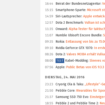
16:44
Beirat der Bundesnetzagentur
:
Ve
15:15
Smartphone-Sparte
:
Microsoft st
14:59
Siri-Lautsprecher
:
Apple entwicke
12:57
Dota 2 Benchmark
:
Vulkan ist sch
11:35
Onward
:
Alpha-Tester für taktis
11:07
Humble Ubisoft Encore Bundle
:
S
09:35
Nokia
:
Entlassung von bis zu 15.0
09:10
Nvidia GeForce GTX 1070
:
In erst
08:26
Dota 2
:
Valves MOBA erhält Vulka
08:00
Kabel-Modding
:
Sleeves v
TEST
07:56
Apple
:
Public Betas von iOS 9.3.3
DIENSTAG, 24. MAI 2016
23:23
Cryorig Ola & Taku
:
„Lifestyle“-G
21:50
Pebble Core
:
Wearables für Sport
21:37
Samsung SSD 750 Evo
:
Einsteige
18:55
Pebble 2 und Pebble Time 2
:
Neu