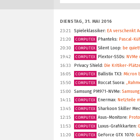
DIENSTAG, 31. MAI 2016
23:21
Spieleklassiker
:
EA verschenkt Ac
21:20
Phanteks
:
Pascal-Küh
COMPUTEX
20:30
Silent Loop
:
be quiet!
COMPUTEX
19:42
Plextor-SSDs
:
NVMe mi
COMPUTEX
16:33
Privacy Shield
:
Die Kritiker-Plätze
16:05
Ballistix TX3
:
Micron b
COMPUTEX
15:50
Roccat Suora
:
„Rahmen
COMPUTEX
15:00
Samsung PM971-NVMe
:
Samsungs 
14:11
Enermax
:
Netzteile m
COMPUTEX
13:45
Sharkoon Skiller Me
COMPUTEX
12:15
Asus-Monitore
:
Protot
COMPUTEX
11:53
Luxus-Grafikkarten
:
G
COMPUTEX
11:20
GeForce GTX 1070
:
Ga
COMPUTEX