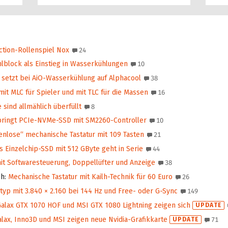
tion‑Rollenspiel Nox
24
lblock als Einstieg in Wasserkühlungen
10
 setzt bei AiO-Wasserkühlung auf Alphacool
38
t MLC für Spieler und mit TLC für die Massen
16
 sind allmählich überfüllt
8
ringt PCIe-NVMe-SSD mit SM2260‑Controller
10
lose“ mechanische Tastatur mit 109 Tasten
21
Einzelchip-SSD mit 512 GByte geht in Serie
44
it Softwaresteuerung, Doppellüfter und Anzeige
38
ch
:
Mechanische Tastatur mit Kailh-Technik für 60 Euro
26
yp mit 3.840 × 2.160 bei 144 Hz und Free- oder G-Sync
149
alax GTX 1070 HOF und MSI GTX 1080 Lightning zeigen sich
UPDATE
lax, Inno3D und MSI zeigen neue Nvidia-Grafikkarte
UPDATE
71