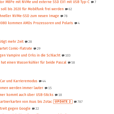
tor M8Pe mit NVMe und externe SSD EX1 mit USB Typ-C
7
oll bis 2020 für Mobilfunk frei werden
62
chneller NVMe-SSD zum neuen Image
78
1080 kommen AMDs Prozessoren und Polaris
4
tigt mehr Zeit
28
rtet Comic-Flatrate
29
en Vampire und Orks in die Schlacht
103
hat einen Wasserkühler für beide Pascal
58
 Car und Karrieremodus
44
immen werden immer lauter
15
ner kommt auch über USB-Sticks
18
Partnerkarten von Asus bis Zotac
UPDATE 2
787
Streit gegen Google
22