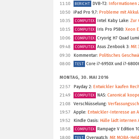
11:10
DVB-T2
:
Informationen 
BERICHT
10:50
iPad Pro 9,7
:
Probleme mit Akkula
10:35
Intel Kaby Lake
:
Zur 
COMPUTEX
10:15
Iris Pro P580
:
Xeon E3
COMPUTEX
10:06
Cryorig H7 Quad Lumi
COMPUTEX
09:48
Asus Zenbook 3
:
Mit 
COMPUTEX
09:30
Kommentar
:
Politisches Geschwä
08:00
Core i7-6950X und i7-6800
TEST
MONTAG, 30. MAI 2016
22:57
Payday 2
:
Entwickler kaufen Rech
21:49
NAS
:
Canonical koope
COMPUTEX
21:08
Verschlüsselung
:
Verfassungsschu
19:57
Apple
:
Entwickler-Interesse an 
19:52
Kindle Oasis
:
Hülle lädt internen
18:58
Rampage V Edition 1
COMPUTEX
18:00
Overwatch
:
Mit MOBA-Held
TEST