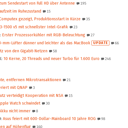
zum Sendestart von Full HD über Antenne
195
ufzeit im Ruhezustand
15
Computex gezeigt, Produktionsstart in Kürze
35
-1500 v5 mit schnellster Intel-Grafik
23
:
Erster Prozessorkühler mit RGB-Beleuchtung
27
3-mm-Lüfter dünner und leichter als das MacBook
UPDATE
66
tz von den Gigabit-Netzen
58
K
:
10 Kerne, 20 Threads und neuer Turbo für 1.600 Euro
246
te, entfernen Mikrotransaktionen
21
riert mit QNAP
3
tz verteidigt Kooperation mit NSA
15
Apple Watch schwindet
30
 Akku nicht immer
8
0
:
Asus feiert mit 600‑Dollar-Mainboard 10 Jahre ROG
98
en auf Höhenflug
160