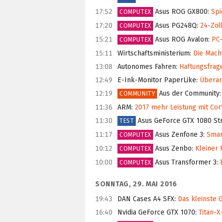
17:52
Asus ROG GX800
:
Spi
COMPUTEX
17:20
Asus PG248Q
:
24-Zoll
COMPUTEX
15:21
Asus ROG Avalon
:
PC-
COMPUTEX
15:11
Wirtschaftsministerium
:
Die Mach
13:08
Autonomes Fahren
:
Haftungsfrage 
12:49
E-Ink-Monitor PaperLike
:
Überarb
12:19
Aus der Community
:
COMMUNITY
11:36
ARM
:
2017 mehr Leistung mit Cor
11:30
Asus GeForce GTX 1080 Str
TEST
11:17
Asus Zenfone 3
:
Smart
COMPUTEX
10:12
Asus Zenbo
:
Kleiner 
COMPUTEX
10:00
Asus Transformer 3
:
E
COMPUTEX
SONNTAG, 29. MAI 2016
19:43
DAN Cases A4 SFX
:
Das kleinste 
16:40
Nvidia GeForce GTX 1070
:
Titan-X