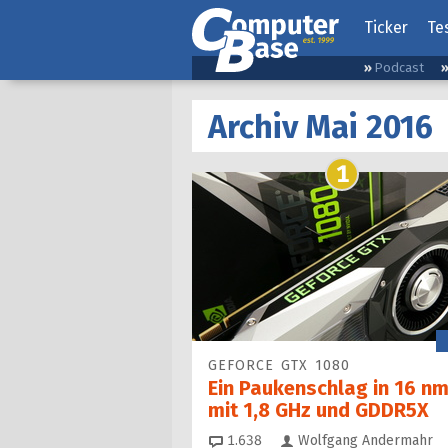
Ticker
Te
Podcast
Archiv Mai 2016
1
GEFORCE GTX 1080
Ein Paukenschlag in 16 n
mit 1,8 GHz und GDDR5X
Kommentare
1.638
Wolfgang Andermahr