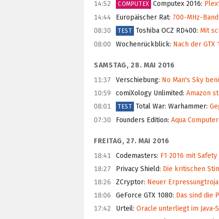
14:52
Computex 2016
:
Plex
COMPUTEX
14:44
Europäischer Rat
:
700-MHz-Band s
08:30
Toshiba OCZ RD400
:
Mit s
TEST
08:00
Wochenrückblick
:
Nach der GTX 
SAMSTAG, 28. MAI 2016
11:37
Verschiebung
:
No Man's Sky benö
10:59
comiXology Unlimited
:
Amazon sta
08:01
Total War: Warhammer
:
Geg
TEST
07:30
Founders Edition
:
Aqua Computer 
FREITAG, 27. MAI 2016
18:41
Codemasters
:
F1 2016 mit Safety
18:27
Privacy Shield
:
Die kritischen St
18:26
ZCryptor
:
Neuer Erpressungtroja
18:06
GeForce GTX 1080
:
Das sind die 
17:42
Urteil
:
Oracle unterliegt im Java-