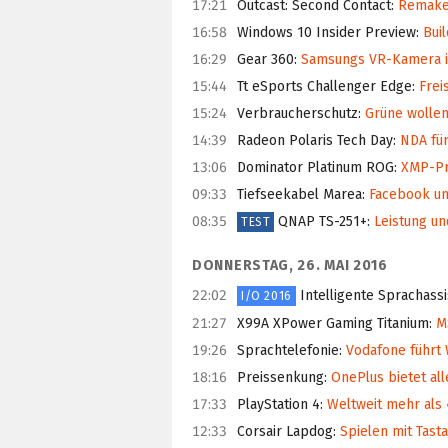
17:21
Outcast: Second Contact
:
Remake 
16:58
Windows 10 Insider Preview
:
Buil
16:29
Gear 360
:
Samsungs VR-Kamera is
15:44
Tt eSports Challenger Edge
:
Frei
15:24
Verbraucherschutz
:
Grüne wollen
14:39
Radeon Polaris Tech Day
:
NDA für 
13:06
Dominator Platinum ROG
:
XMP-Pro
09:33
Tiefseekabel Marea
:
Facebook un
08:35
QNAP TS-251+
:
Leistung un
TEST
DONNERSTAG, 26. MAI 2016
22:02
Intelligente Sprachass
I/O 2016
21:27
X99A XPower Gaming Titanium
:
MS
19:26
Sprachtelefonie
:
Vodafone führt W
18:16
Preissenkung
:
OnePlus bietet al
17:33
PlayStation 4
:
Weltweit mehr als 
12:33
Corsair Lapdog
:
Spielen mit Tasta