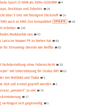
allistix Sport LT-RAM als DDR4-SODIMM
9
tops, Desktops und Zubehör
26
t über 5 GHz mit flüssigem Stickstoff
24
/AM3 auch zu AMD Zen kompatibel
UPDATE
48
0 Arbeiter
130
indet Modularität neu
93
 Leica im Huawei P9 zu bieten hat
66
 für Streaming-Dienste wie Netflix
85
t Farbdarstellung ohne Folienschicht
20
pio“ mit Unterstützung für Oculus Rift
63
er bei Weltbild und Thalia
5
ie USA soll erneut geprüft werden
1
rrenz „jammert“ zu viel
70
skriminierung
37
 verklagen sich gegenseitig
5