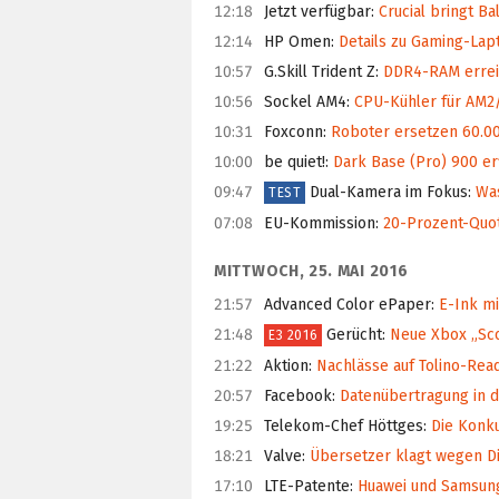
12:18
Jetzt verfügbar
:
Crucial bringt B
12:14
HP Omen
:
Details zu Gaming-Lap
10:57
G.Skill Trident Z
:
DDR4-RAM erreich
10:56
Sockel AM4
:
CPU-Kühler für AM2
10:31
Foxconn
:
Roboter ersetzen 60.00
10:00
be quiet!
:
Dark Base (Pro) 900 erf
09:47
Dual-Kamera im Fokus
:
Was
TEST
07:08
EU-Kommission
:
20-Prozent-Quote
MITTWOCH, 25. MAI 2016
21:57
Advanced Color ePaper
:
E-Ink mi
21:48
Gerücht
:
Neue Xbox „Scor
E3 2016
21:22
Aktion
:
Nachlässe auf Tolino-Read
20:57
Facebook
:
Datenübertragung in d
19:25
Telekom-Chef Höttges
:
Die Konku
18:21
Valve
:
Übersetzer klagt wegen Di
17:10
LTE-Patente
:
Huawei und Samsung