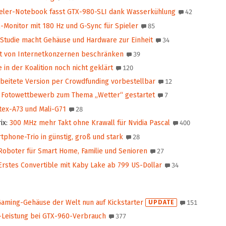
eler-Notebook fasst GTX-980-SLI dank Wasserkühlung
42
-Monitor mit 180 Hz und G-Sync für Spieler
85
Studie macht Gehäuse und Hardware zur Einheit
34
t von Internetkonzernen beschränken
39
in der Koalition noch nicht geklärt
120
eitete Version per Crowdfunding vorbestellbar
12
Fotowettbewerb zum Thema „Wetter“ gestartet
7
tex-A73 und Mali-G71
28
ix
:
300 MHz mehr Takt ohne Krawall für Nvidia Pascal
400
phone-Trio in günstig, groß und stark
28
Roboter für Smart Home, Familie und Senioren
27
rstes Convertible mit Kaby Lake ab 799 US-Dollar
34
Gaming-Gehäuse der Welt nun auf Kickstarter
UPDATE
151
-Leistung bei GTX-960-Verbrauch
377