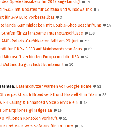
des Spieleklassikers für 2017 angekündigt
14
d 14352 mit Updates für Cortana und Windows Ink
7
t für 349 Euro vorbestellbar
3
stehende Gummiglocken mit Double-Shot-Beschriftung
14
 Strafen für zu langsame Internetanschlüsse
138
AMD-Polaris-Grafikkarten fällt am 29. Juni
211
fil für DDR4-3.333 auf Mainboards von Asus
19
d Microsoft verbinden Europa und die USA
52
d Multimedia geschickt kombiniert
39
istenten
:
Datenschützer warnen vor Google Home
81
I verpackt auch Broadwell-E und Haswell-E in Titan
38
i-Fi Calling & Enhanced Voice Service ein
18
le Smartphones günstiger an
16
40 Millionen Konsolen verkauft
61
tur und Maus vom Sofa aus für 130 Euro
76