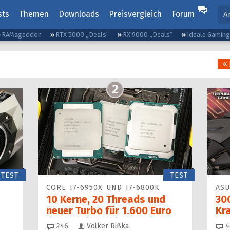
sts
Themen
Downloads
Preisvergleich
Forum
A
RAMageddon
RTX 5000 „Deals“
RX 9000 „Deals“
Ideale Gamin
« 
2
TEST
TEST
CORE I7-6950X UND I7-6800K
ASU
m
10 Kerne, 20 Threads und
30
neuer Turbo für 1.600 Euro
Kra
Kommentare
246
Volker Rißka
4