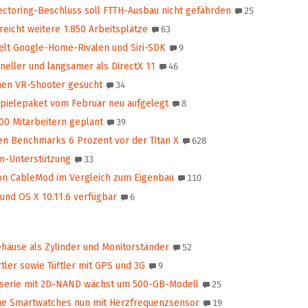
ctoring-Beschluss soll FTTH-Ausbau nicht gefährden
25
reicht weitere 1.850 Arbeitsplätze
63
lt Google-Home-Rivalen und Siri-SDK
9
neller und langsamer als DirectX 11
46
chen VR-Shooter gesucht
34
pielepaket vom Februar neu aufgelegt
8
00 Mitarbeitern geplant
39
en Benchmarks 6 Prozent vor der Titan X
628
n-Unterstützung
33
on CableMod im Vergleich zum Eigenbau
110
 und OS X 10.11.6 verfügbar
6
ehäuse als Zylinder und Monitorständer
52
ler sowie Tüftler mit GPS und 3G
9
rserie mit 2D-NAND wächst um 500-GB-Modell
25
e Smartwatches nun mit Herzfrequenzsensor
19