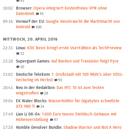
43
10:02
Browser
:
Opera integriert kostenfreies VPN ohne
Datenlimit
91
09:16
Vorwurf der EU
:
Google missbraucht die Marktmacht von
Android
100
MITTWOCH, 20. APRIL 2016
22:31
Linux
:
KDE Neon bringt erste UserEdition als TechPreview
12
22:28
Supergiant Games
:
Auf Bastion und Transistor folgt Pyre
10
21:02
Deutsche Telekom
:
1. Großstadt mit 100 Mbit/s über VDSL-
Vectoring im Herbst
91
20:41
Neu in der Redaktion
:
Das HTC 10 ist zum Testen
eingetroffen
28
19:04
EK Water Blocks
:
Wasserkühler für Gigabytes schnellste
GTX 980 Ti
24
17:49
Lian Li DK-04
:
1.600 Euro teures Stehtisch-Gehäuse mit
Höhenverstellung
97
17:20
Humble Devolver Bundle
:
Shadow Warrior und Not A Hero