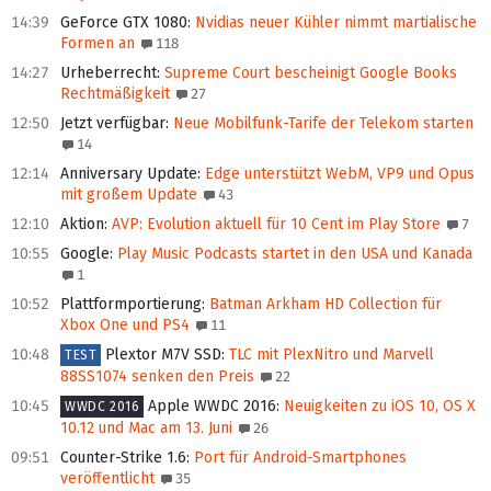
14:39
GeForce GTX 1080
:
Nvidias neuer Kühler nimmt martialische
Formen an
118
14:27
Urheberrecht
:
Supreme Court bescheinigt Google Books
Rechtmäßigkeit
27
12:50
Jetzt verfügbar
:
Neue Mobilfunk-Tarife der Telekom starten
14
12:14
Anniversary Update
:
Edge unterstützt WebM, VP9 und Opus
mit großem Update
43
12:10
Aktion
:
AVP: Evolution aktuell für 10 Cent im Play Store
7
10:55
Google
:
Play Music Podcasts startet in den USA und Kanada
1
10:52
Plattformportierung
:
Batman Arkham HD Collection für
Xbox One und PS4
11
10:48
Plextor M7V SSD
:
TLC mit PlexNitro und Marvell
TEST
88SS1074 senken den Preis
22
10:45
Apple WWDC 2016
:
Neuigkeiten zu iOS 10, OS X
WWDC 2016
10.12 und Mac am 13. Juni
26
09:51
Counter-Strike 1.6
:
Port für Android-Smartphones
veröffentlicht
35