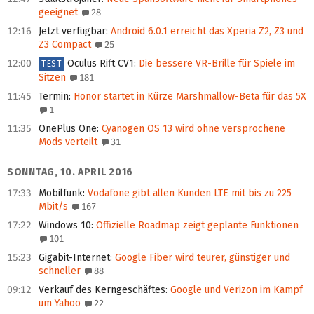
geeignet
28
12:16
Jetzt verfügbar
:
Android 6.0.1 erreicht das Xperia Z2, Z3 und
Z3 Compact
25
12:00
Oculus Rift CV1
:
Die bessere VR-Brille für Spiele im
TEST
Sitzen
181
11:45
Termin
:
Honor startet in Kürze Marshmallow-Beta für das 5X
1
11:35
OnePlus One
:
Cyanogen OS 13 wird ohne versprochene
Mods verteilt
31
SONNTAG, 10. APRIL 2016
17:33
Mobilfunk
:
Vodafone gibt allen Kunden LTE mit bis zu 225
Mbit/s
167
17:22
Windows 10
:
Offizielle Roadmap zeigt geplante Funktionen
101
15:23
Gigabit-Internet
:
Google Fiber wird teurer, günstiger und
schneller
88
09:12
Verkauf des Kerngeschäftes
:
Google und Verizon im Kampf
um Yahoo
22