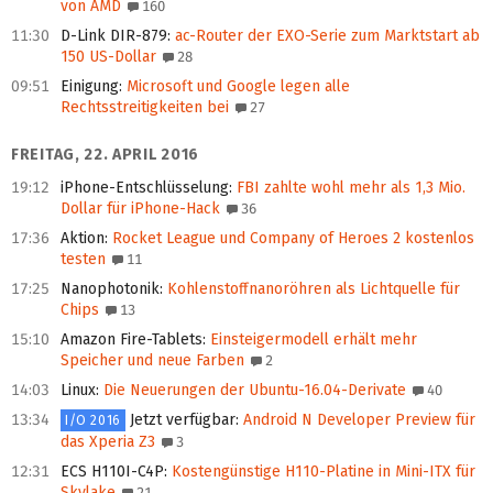
von AMD
160
11:30
D-Link DIR-879
:
ac-Router der EXO-Serie zum Marktstart ab
150 US-Dollar
28
09:51
Einigung
:
Microsoft und Google legen alle
Rechtsstreitigkeiten bei
27
FREITAG, 22. APRIL 2016
19:12
iPhone-Entschlüsselung
:
FBI zahlte wohl mehr als 1,3 Mio.
Dollar für iPhone-Hack
36
17:36
Aktion
:
Rocket League und Company of Heroes 2 kostenlos
testen
11
17:25
Nanophotonik
:
Kohlenstoffnanoröhren als Lichtquelle für
Chips
13
15:10
Amazon Fire-Tablets
:
Einsteigermodell erhält mehr
Speicher und neue Farben
2
14:03
Linux
:
Die Neuerungen der Ubuntu-16.04-Derivate
40
13:34
Jetzt verfügbar
:
Android N Developer Preview für
I/O 2016
das Xperia Z3
3
12:31
ECS H110I-C4P
:
Kostengünstige H110-Platine in Mini-ITX für
Skylake
21