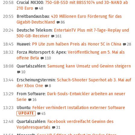
20:58
Crucial MX300
:
750-GB-SSD mit 88SS1074 und 3D-NAND ab
210 Euro
48
20:55
Breitbandausbau
:
420 Millionen Euro Förderung für das
Gigabit-Deutschland
86
20:24
Deutsche Telekom
:
EntertainTV Plus mit 7-Tage-Replay und
500-GB-Receiver
161
18:45
Huawei
:
P9 Lite zum halben Preis als Honor 5C in China
28
18:32
Forza Motorsport 6: Apex
:
Veröffentlichung am 5. Mai als
offene Beta
110
18:08
Quartalszahlen
:
Samsung kann Umsatz und Gewinn steigern
10
13:44
Erscheinungstermin
:
Schach-Shooter Superhot ab 3. Mai auf
der Xbox One
8
13:29
From Software
:
Dark-Souls-Entwickler arbeiten an neuer
Serie
16
13:23
Ubuntu
:
Fehler verhindert Installation externer Software
UPDATE
45
12:48
Quartalszahlen
:
Facebook verdreifacht Gewinn des
Vorjahresquartals
31