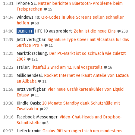
15:31
iPhone SE
:
Nutzer berichten Bluetooth-Probleme beim
Freisprechen
15
14:34
Windows 10
:
QR-Codes in Blue Screens sollen schneller
helfen
68
14:00
HTC 10 ausprobiert
:
Zehn ist die neue Eins
238
BERICHT
12:39
Jetzt verfügbar
:
Signature Type Cover mit Alcantara für das
Surface Pro 4
11
12:25
Marktforschung
:
Der PC-Markt ist so schwach wie zuletzt
2007
121
12:22
Trailer
:
Titanfall 2 wird am 12. Juni vorgestellt
16
12:05
Millionendeal
:
Rocket Internet verkauft Anteile von Lazada
an Alibaba
11
11:58
Jetzt verfügbar
:
Vier neue Grafikkartenkühler von Liquid
Extasy
11
10:38
Kindle Oasis
:
20 Monate Standby dank Schutzhülle mit
Zusatzakku
27
10:16
Facebook Messenger
:
Video-Chat-Heads und Dropbox-
Schnittstelle
3
09:33
Liefertermin
:
Oculus Rift verzögert sich um mindestens