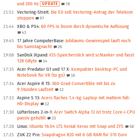
und 200 Hz
UPDATE
78
21:51
Vectoring-Streit
:
Die EU soll Vectoring-Antrag der Telekom
stoppen
97
21:44
XBO & PS4
:
60 FPS in Doom durch dynamische Auflösung
43
19:45
17 Jahre ComputerBase
:
Jubiläums-Gewinnspiel läuft noch
bis Samstagnacht
26
19:08
SanDisk iXpand
:
iOS-Speicherstick wird schlanker und fasst
128 GByte
14
17:35
Acer Predator G1 und 17 X
:
Kompakter Desktop-PC und
Notebook für VR (to go)
16
17:34
Acer Aspire R 15
:
360-Grad-Convertible mit bis zu
9 Stunden Laufzeit
12
17:33
Aspire S 13
:
Acers flaches 1,4-kg-Laptop mit mattem Full-
HD-Display
12
17:30
Lüfterloses 2-in-1
:
Acer Switch Alpha 12 ist trotz Core-i-CPU
passiv gekühlt
33
17:28
Linux
:
Ubuntu 16.04 LTS Xenial Xerus mit Snap und ZFS
58
17:25
ZUK Z2 Pro
:
Snapdragon 820 mit 6 GB RAM für 370 Euro