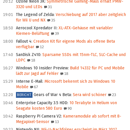
20:12
Ozone Neon 3K
:
Symmetrische Gaming-Maus erhält PMW-
3320 und LEDs
31
19:01
The Legend of Zelda
:
Verschiebung auf 2017 aber zeitgleich
für Wii U und NX
35
18:50
Aerocool Xpredator II
:
XL-ATX-Gehäuse mit variabler
Kiemen-Belüftung
39
18:00
Fallout 4
:
Creation Kit für eigene Mods als offene Beta
verfügbar
12
17:40
SanDisk Z410
:
Sparsame SSDs mit 15nm‑TLC, SLC-Cache und
LDPC
18
16:27
Windows 10 Insider Preview
:
Build 14332 für PC und Mobile
lädt zur Jagd auf Fehler
18
15:29
Interne E-Mail
:
Microsoft bekennt sich zu Windows 10
Mobile
67
12:20
Gears of War 4 Beta
:
Sera wird schöner
23
BERICHT
10:46
Enterprise Capacity 3.5 HDD
:
10 Terabyte in Helium von
Seagate kosten 580 Euro
90
10:42
Raspberry Pi Camera V2
:
Kameramodule ab sofort mit 8-
Megapixel-Sensor
13
10:23
Nintendo NX
:
Wii-U-Nachfolger erscheint im März 2017