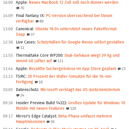
16:00
Apple
:
Neues MacBook 12 Zoll soll noch dünner werden
70
14:09
Final Fantasy IX
:
PC-Version überraschend bei Steam
verfügbar
80
13:00
Canonical
:
Ubuntu 16.04 unterstützt neues Paketformat
Snap
37
12:38
Live Cases
:
Schutzhüllen für Google Nexus selbst gestalten
11
11:55
Thermaltake Core WP200
:
Dual-Gehäuse wiegt 39 kg und
nimmt 40 Lüfter auf
121
11:44
Apple
:
Bezahlte Suchergebnisse im App Store geplant
23
11:21
TSMC
:
20 Prozent der Wafer-Umsätze für die 16-nm-
Fertigung
10
10:05
Datenschutz
:
Microsoft verklagt das US-Justizministerium
24
09:36
Insider Preview Build 14322
:
Großes Update für Windows 10
Mobile mit neuen Features
120
09:17
Mirror's Edge Catalyst
:
Beta-Phase umfasst mehrere
Hauptmissionen
30