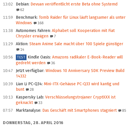
13:02
Debian
:
Devuan veröffentlicht erste Beta ohne Systemd
62
11:59
Benchmark
:
Tomb Raider für Linux läuft langsamer als unter
Windows
168
11:38
Autonomes Fahren
:
Alphabet soll Kooperation mit Fiat
Chrysler erwägen
7
11:29
Aktion
:
Steam Anime Sale macht über 100 Spiele günstiger
14
10:56
Kindle Oasis
:
Amazons radikaler E‑Book-Reader will
TEST
gedreht werden
36
10:47
Jetzt verfügbar
:
Windows 10 Anniversary SDK Preview Build
14332
10:39
Lian Li PC-Q34
:
Mini-ITX-Gehäuse PC-Q33 wird kantig und
bunt
28
10:13
Kaspersky Lab
:
Verschlüsselungstrojaner CryptXXX ist
geknackt
33
07:57
Marktanalyse
:
Das Geschäft mit Smartphones stagniert
85
DONNERSTAG, 28. APRIL 2016