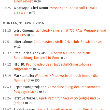
einen Monat
26
07:25
WhatsApp-Chef Koum
:
Messenger-Dienst soll E-Mails
ersetzen
73
MONTAG, 11. APRIL 2016
21:15
Lytro Cinema
:
Lichtfeld-Kamera mit 755 RAW Megapixel und
300 FPS
68
19:51
Übernahme
:
Codemasters stellt Driveclub-Entwickler an
12
18:37
SteelSeries Apex M500
:
Cherry MX Red und blaue
Beleuchtung kosten 110 Euro
28
17:12
HTC 10
:
Promovideo des Flaggschiff-Smartphones
aufgetaucht
64
15:19
Marktanteile
:
Windows XP ist weltweit noch immer die
Nummer 3
150
14:43
Erpressungstrojaner
:
Verschlüsselung der Ransomware
Petya geknackt
81
13:24
Jetzt verfügbar
:
April-Patch für Galaxy S6 (edge) und S7
(edge)
21
12:47
Staatstrojaner
:
Neue Spähsoftware nicht für Smartphones