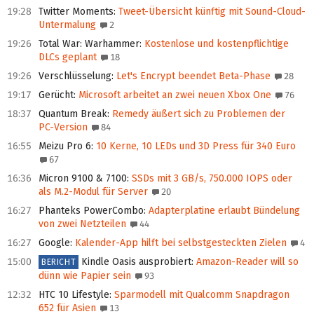
19:28
Twitter Moments
:
Tweet-Übersicht künftig mit Sound-Cloud-
Untermalung
2
19:26
Total War: Warhammer
:
Kostenlose und kostenpflichtige
DLCs geplant
18
19:26
Verschlüsselung
:
Let's Encrypt beendet Beta-Phase
28
19:17
Gerücht
:
Microsoft arbeitet an zwei neuen Xbox One
76
18:37
Quantum Break
:
Remedy äußert sich zu Problemen der
PC‑Version
84
16:55
Meizu Pro 6
:
10 Kerne, 10 LEDs und 3D Press für 340 Euro
67
16:36
Micron 9100 & 7100
:
SSDs mit 3 GB/s, 750.000 IOPS oder
als M.2-Modul für Server
20
16:27
Phanteks PowerCombo
:
Adapterplatine erlaubt Bündelung
von zwei Netzteilen
44
16:27
Google
:
Kalender-App hilft bei selbstgesteckten Zielen
4
15:00
Kindle Oasis ausprobiert
:
Amazon-Reader will so
BERICHT
dünn wie Papier sein
93
12:32
HTC 10 Lifestyle
:
Sparmodell mit Qualcomm Snapdragon
652 für Asien
13