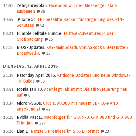
11:52
Zehnjahresplan
:
Facebook will den Messenger stark
ausbauen
36
10:49
iPhone 5c
:
FBI bezahlte Hacker für Umgehung des PIN-
Schutzes
42
08:21
Humble Telltale Bundle
:
Telltale-Adventures in der
Großpackung
25
07:16
BIOS-Updates
:
X99-Mainboards von ASRock unterstützen
Broadwell-E
33
DIENSTAG, 12. APRIL 2016
21:39
Patchday April 2016
:
Kritische Updates und neue Windows-
10-Builds
50
18:41
Iconia Tab 10
:
Acer legt Tablet mit Bleistift-Steuerung neu
auf
8
18:34
Micron-SSDs
:
Crucial MX300 mit neuem 3D-TLC-NAND
angekündigt
42
16:28
Nvidia Pascal
:
Nachfolger für GTX 970, GTX 980 und GTX 980
Ti im Juni
229
16:26
Lian Li
:
Netzteil-Premiere im SFX-L-Format
23