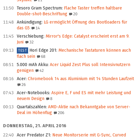
11:50
Tesoro Gram Spectrum
:
Flache Taster treffen haltbare
Double-shot-Beschriftung
20
11:48
Ankündigung
:
LG ermöglicht Öffnung des Bootloaders für
das G5
14
11:45
Verschiebung
:
Mirror's Edge: Catalyst erscheint erst am 9.
Juni
32
09:13
Hori Edge 201
:
Mechanische Tastaturen können auch
TEST
flach sein
68
08:51
5.000 mAh Akku
:
Acer Liquid Zest Plus soll Intensivnutzern
genügen
42
08:16
Acer
:
Chromebook 14 aus Aluminium mit 14 Stunden Laufzeit
26
07:43
Acer-Notebooks
:
Aspire E, F und ES mit mehr Leistung und
neuem Design
8
00:13
Quartalszahlen
:
AMD-Aktie nach Bekanntgabe von Server-
Deal im Höhenflug
206
DONNERSTAG, 21. APRIL 2016
22:40
Acer Predator Z1
:
Neue Monitorserie mit G-Sync, Curved