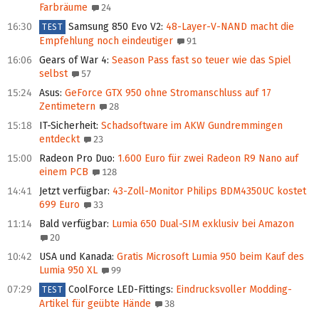
Farbräume
24
16:30
Samsung 850 Evo V2
:
48-Layer-V-NAND macht die
TEST
Empfehlung noch eindeutiger
91
16:06
Gears of War 4
:
Season Pass fast so teuer wie das Spiel
selbst
57
15:24
Asus
:
GeForce GTX 950 ohne Stromanschluss auf 17
Zentimetern
28
15:18
IT-Sicherheit
:
Schadsoftware im AKW Gundremmingen
entdeckt
23
15:00
Radeon Pro Duo
:
1.600 Euro für zwei Radeon R9 Nano auf
einem PCB
128
14:41
Jetzt verfügbar
:
43-Zoll-Monitor Philips BDM4350UC kostet
699 Euro
33
11:14
Bald verfügbar
:
Lumia 650 Dual-SIM exklusiv bei Amazon
20
10:42
USA und Kanada
:
Gratis Microsoft Lumia 950 beim Kauf des
Lumia 950 XL
99
07:29
CoolForce LED-Fittings
:
Eindrucksvoller Modding-
TEST
Artikel für geübte Hände
38