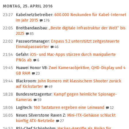
MONTAG, 25. APRIL 2016
23:27
Kabelnetzbetreiber
:
600.000 Neukunden für Kabel-Internet
im Jahr 2015
176
22:05
Breitbandausbau
:
„Beste digitale Infrastruktur der Welt“ bis
2025
85
22:02
Passwortmanager
:
Enpass 5.2 unterstützt zeitgesteuerte
Einmalpasswörter
46
21:54
Gefahr
:
iOS- und Mac-Apps stürzen durch manipulierte
PNGs ab
6
19:45
Huawei Honor V8
:
Zwei Kameraobjektive, QHD-Display und 4
GB RAM
23
19:44
Blackroom
:
John Romero mit klassischem Shooter zurück
auf Kickstarter
49
18:28
Bundesnetzagentur
:
Kampf gegen heimliche Spionage-
Kameras
59
18:06
Logitech
:
160 Tastaturen ergeben eine Leinwand
12
16:05
Neues Silverstone Raven Z
:
Mini-ITX-Gehäuse schluckt
künftig ATX-Netzteile
27
14:53
BSI-Chef Schönbohm
:
Hacker-Angriffe als Risiko für