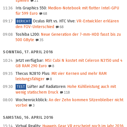
spielen
21
11:36
Iris Graphics 550
:
Medion-Notebook mit flotter Intel-GPU
für 599 Euro
68
09:17
Oculus Rift vs. HTC Vive
:
VR-Entwickler erklären
BERICHT
den FOV-Unterschied
68
09:08
Toshiba L200
:
Neue Generation der 7-mm-HDD fasst bis zu
500 GByte
35
SONNTAG, 17. APRIL 2016
10:24
Jetzt verfügbar
:
MSI Cubi N kostet mit Celeron N3150 und 4
GB RAM 290 Euro
8
09:35
Thecus N2810 Plus
:
Mit vier Kernen und mehr RAM
leistungsfähiger
8
09:30
Lüfter auf Radiatoren
:
Hohe Kühlleistung auch mit
TEST
wenig statischem Druck
118
08:00
Wochenrückblick
:
An der Zehn kommen Sitzenbleiber nicht
vorbei
3
SAMSTAG, 16. APRIL 2016
15:14
Virtual Reality
:
Huaweis Gear VR erscheint noch im Jahr 2016