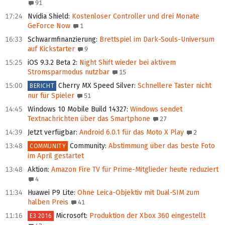
91
17:24
Nvidia Shield
:
Kostenloser Controller und drei Monate
GeForce Now
1
16:33
Schwarmfinanzierung
:
Brettspiel im Dark-Souls-Universum
auf Kickstarter
9
15:25
iOS 9.3.2 Beta 2
:
Night Shift wieder bei aktivem
Stromsparmodus nutzbar
15
15:00
Cherry MX Speed Silver
:
Schnellere Taster nicht
BERICHT
nur für Spieler
51
14:45
Windows 10 Mobile Build 14327
:
Windows sendet
Textnachrichten über das Smartphone
27
14:39
Jetzt verfügbar
:
Android 6.0.1 für das Moto X Play
2
13:48
Community
:
Abstimmung über das beste Foto
COMMUNITY
im April gestartet
13:48
Aktion
:
Amazon Fire TV für Prime-Mitglieder heute reduziert
4
11:34
Huawei P9 Lite
:
Ohne Leica-Objektiv mit Dual-SIM zum
halben Preis
41
11:16
Microsoft
:
Produktion der Xbox 360 eingestellt
E3 2016