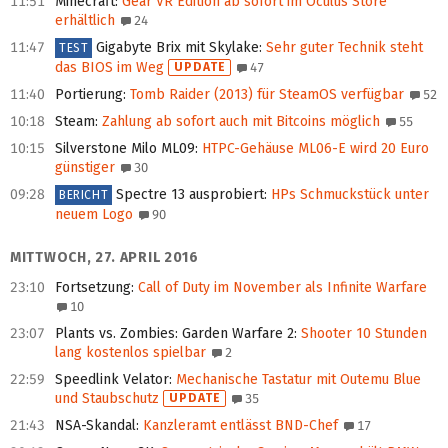
11:51
Minecraft
:
Gear VR Edition ab sofort im Oculus Store
erhältlich
24
11:47
Gigabyte Brix mit Skylake
:
Sehr guter Technik steht
TEST
das BIOS im Weg
UPDATE
47
11:40
Portierung
:
Tomb Raider (2013) für SteamOS verfügbar
52
10:18
Steam
:
Zahlung ab sofort auch mit Bitcoins möglich
55
10:15
Silverstone Milo ML09
:
HTPC-Gehäuse ML06-E wird 20 Euro
günstiger
30
09:28
Spectre 13 ausprobiert
:
HPs Schmuckstück unter
BERICHT
neuem Logo
90
MITTWOCH, 27. APRIL 2016
23:10
Fortsetzung
:
Call of Duty im November als Infinite Warfare
10
23:07
Plants vs. Zombies: Garden Warfare 2
:
Shooter 10 Stunden
lang kostenlos spielbar
2
22:59
Speedlink Velator
:
Mechanische Tastatur mit Outemu Blue
und Staubschutz
UPDATE
35
21:43
NSA-Skandal
:
Kanzleramt entlässt BND-Chef
17