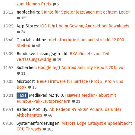
zum kleinen Preis
6
16:12
noblechairs
:
Stühle für Spieler jetzt auch mit echtem Leder
150
15:25
App Stores
:
iOS führt beim Gewinn, Android bei Downloads
24
13:40
Quartalszahlen
:
Intel strukturiert um und streicht 12.000
Stellen
48
13:09
Bundesverfassungsgericht
:
BKA-Gesetz zum Teil
verfassungswidrig
19
11:57
Sicherheit
:
Google legt Android Security Report 2015 vor
11
10:05
Microsoft
:
Neue Firmware für Surface (Pro) 3, Pro 4 und
Book
15
10:01
MediaPad M2 10.0
:
Huaweis Medien-Tablet mit
TEST
Rumble-Pak-Lautsprechern
21
09:41
Radeon Mobility
:
Ab Radeon R9 480M Polaris, darunter
Altbekanntes
46
09:36
Systemanforderungen
:
Mirrors Edge Catalyst empfiehlt acht
CPU-Threads
103