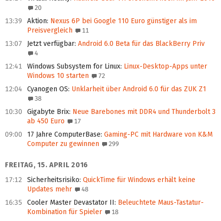
20
13:39
Aktion
:
Nexus 6P bei Google 110 Euro günstiger als im
Preisvergleich
11
13:07
Jetzt verfügbar
:
Android 6.0 Beta für das BlackBerry Priv
4
12:41
Windows Subsystem for Linux
:
Linux-Desktop-Apps unter
Windows 10 starten
72
12:04
Cyanogen OS
:
Unklarheit über Android 6.0 für das ZUK Z1
38
10:30
Gigabyte Brix
:
Neue Barebones mit DDR4 und Thunderbolt 3
ab 450 Euro
17
09:00
17 Jahre ComputerBase
:
Gaming-PC mit Hardware von K&M
Computer zu gewinnen
299
FREITAG, 15. APRIL 2016
17:12
Sicherheitsrisiko
:
QuickTime für Windows erhält keine
Updates mehr
48
16:35
Cooler Master Devastator II
:
Beleuchtete Maus-Tastatur-
Kombination für Spieler
18