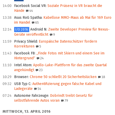
14:00
Facebook Social VR
:
Soziale Präsenz in VR braucht die
Hände
44
13:38
Asus RoG Spatha
:
Kabellose MMO-Maus ab Mai für 169 Euro
im Handel
65
12:14
Android N
:
Zweite Developer Preview für Nexus-
I/O 2016
Geräte veröffentlicht
9
11:59
Privacy Shield
:
Europäische Datenschützer fordern
Korrekturen
5
11:43
Facebook F8
:
„Finde Fotos mit Skiern und einem See im
Hintergrund“
24
11:10
Intel Atom
:
Apollo-Lake-Plattform für das zweite Quartal
angekündigt
23
10:29
Browser
:
Chrome 50 schließt 20 Sicherheitslücken
18
09:32
USB Typ C
:
Authentifizierung gegen falsche Kabel und
Ladegeräte
54
07:24
Autonome Fahrzeuge
:
Dobrindt treibt Gesetz für
selbstfahrende Autos voran
79
MITTWOCH, 13. APRIL 2016