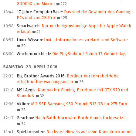
GDDR5X von Micron
272
13:44
17 Jahre ComputerBase
:
Das sind die Gewinner des Gaming-
PCs und von CB Pro
125
10:58
Smartwatch
:
Nur noch eigenständige Apps für Apple Watch
erlaubt
41
08:57
Linux-Wissen
:
Inxi – Informationen zu Hard- und Software
50
08:00
Wochenrückblick
:
Die PlayStation 4.5 zum 17. Geburtstag
SAMSTAG, 23. APRIL 2016
22:33
Big Brother Awards 2016
:
Berliner Verkehrsbetriebe
erhalten Überwachungsoscar
36
17:18
MSI Aegis
:
Kompakter Gaming-Barebone mit GTX 970 und
Standfuß
32
12:36
Aktion
:
M.2-SSD Samsung 950 Pro mit 512 GB für 275 Euro
33
12:17
Gearbox
:
Nach Battleborn wird Borderlands fortgesetzt
34
11:41
Spielkonsolen
:
Nächster Hinweis auf neue Konsolen kommt