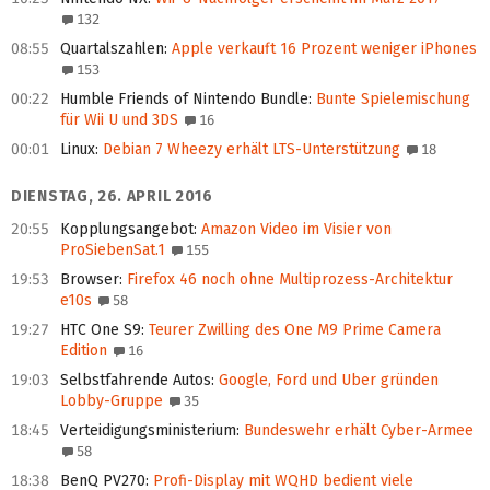
132
08:55
Quartalszahlen
:
Apple verkauft 16 Prozent weniger iPhones
153
00:22
Humble Friends of Nintendo Bundle
:
Bunte Spielemischung
für Wii U und 3DS
16
00:01
Linux
:
Debian 7 Wheezy erhält LTS-Unterstützung
18
DIENSTAG, 26. APRIL 2016
20:55
Kopplungsangebot
:
Amazon Video im Visier von
ProSiebenSat.1
155
19:53
Browser
:
Firefox 46 noch ohne Multiprozess-Architektur
e10s
58
19:27
HTC One S9
:
Teurer Zwilling des One M9 Prime Camera
Edition
16
19:03
Selbstfahrende Autos
:
Google, Ford und Uber gründen
Lobby-Gruppe
35
18:45
Verteidigungsministerium
:
Bundeswehr erhält Cyber-Armee
58
18:38
BenQ PV270
:
Profi-Display mit WQHD bedient viele