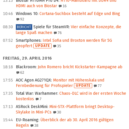
13:13
Biostar H110MH Pro D4
:
H110-Mainboard mit DDR4 und
HDMI auch von Biostar
16
10:46
Windows 10
:
Cortana-Suchbox besteht auf Edge und Bing
92
08:30
Spiele für SteamVR
:
Vier einfache Konzepte, die
BERICHT
lange Spaß machen
76
07:52
Smartphones
:
Intel Sofia und Broxton werden für 5G
geopfert
UPDATE
35
FREITAG, 29. APRIL 2016
18:18
Blackroom
:
John Romero bricht Kickstarter-Kampagne ab
62
17:55
AOC Agon AG271QX
:
Monitor mit Höhenskala und
Fernbedienung für Profispieler
UPDATE
77
17:35
Total War: Warhammer
:
Chaos-DLC wird in der ersten Woche
kostenlos
7
17:13
ASRock DeskMini
:
Mini-STX-Plattform bringt Desktop-
Skylake in Mini-PCs
30
15:44
EU-Roaming
:
Überblick der ab 30. April 2016 gültigen
Regeln
38