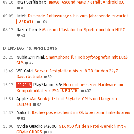
09:16
Jetzt verfügbar
:
Huawei Ascend Mate 7 erhält Android 6.0
8
09:05
Intel
:
Tausende Entlassungen bis zum Jahresende erwartet
UPDATE
104
08:13
Razer Turret
:
Maus und Tastatur für Spieler und den HTPC
41
DIENSTAG, 19. APRIL 2016
20:25
Nubia Z11 mini
:
Smartphone für Hobbyfotografen mit Dual-
SIM
47
16:49
WD Gold
:
Server-Festplatten bis zu 8 TB für den 24/7-
Dauerbetrieb
59
16:13
PlayStation 4.5
:
Neo mit besserer Hardware und
E3 2016
Kompatibilität zur PS4
UPDATE
407
15:51
Apple
:
MacBook jetzt mit Skylake-CPUs und längerer
Laufzeit
82
15:37
Mafia 3
:
Racheepos erscheint im Oktober zum Einheitspreis
81
15:00
Nvidia Quadro M2000
:
GTX 950 für den Profi-Bereich mit 4
GByte GDDR5
18