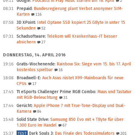
09:11
Google
:
Podcasts in Play Music starten am 18. April
2
08:31
Prepaid
:
Bundesregierung plant Verbot anonymer SIM-
Karten
116
07:58
3D XPoint
:
Intel Optane SSD kopiert 25 GByte in unter 15
Sekunden
52
07:31
Schadsoftware
:
Telekom will Krankenhaus-IT besser
absichern
27
DONNERSTAG, 14. APRIL 2016
19:16
Gratis-Wochenende
:
Rainbow Six: Siege vom 15. bis 17. April
kostenlos spielbar
16
18:08
Broadwell-E
:
Auch Asus rüstet X99‑Mainboards für neue
CPUs
17
17:45
Tt eSports Challenger Prime RGB Combo
:
Maus und Tastatur
mit RGB-Beleuchtung
31
17:44
Gerücht
:
Apple iPhone 7 mit True-Tone-Display und Dual-
Kamera
84
15:48
Solid State Drive
:
Samsung 850 Evo mit 4 TByte für über
1.300 Euro im Handel
67
15:37
Dark Souls 3
:
Das Finale des Todessimulators
201
TEST