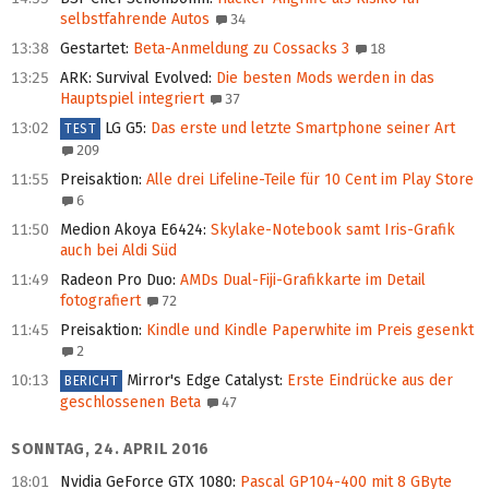
selbstfahrende Autos
34
13:38
Gestartet
:
Beta-Anmeldung zu Cossacks 3
18
13:25
ARK: Survival Evolved
:
Die besten Mods werden in das
Hauptspiel integriert
37
13:02
LG G5
:
Das erste und letzte Smartphone seiner Art
TEST
209
11:55
Preisaktion
:
Alle drei Lifeline-Teile für 10 Cent im Play Store
6
11:50
Medion Akoya E6424
:
Skylake-Notebook samt Iris-Grafik
auch bei Aldi Süd
11:49
Radeon Pro Duo
:
AMDs Dual-Fiji-Grafikkarte im Detail
fotografiert
72
11:45
Preisaktion
:
Kindle und Kindle Paperwhite im Preis gesenkt
2
10:13
Mirror's Edge Catalyst
:
Erste Eindrücke aus der
BERICHT
geschlossenen Beta
47
SONNTAG, 24. APRIL 2016
18:01
Nvidia GeForce GTX 1080
:
Pascal GP104-400 mit 8 GByte