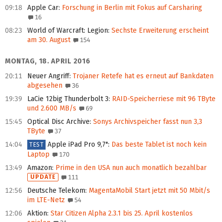
09:18
Apple Car
:
Forschung in Berlin mit Fokus auf Carsharing
16
08:23
World of Warcraft: Legion
:
Sechste Erweiterung erscheint
am 30. August
154
MONTAG, 18. APRIL 2016
20:11
Neuer Angriff
:
Trojaner Retefe hat es erneut auf Bankdaten
abgesehen
36
19:39
LaCie 12big Thunderbolt 3
:
RAID-Speicherriese mit 96 TByte
und 2.600 MB/s
69
15:45
Optical Disc Archive
:
Sonys Archivspeicher fasst nun 3,3
TByte
37
14:04
Apple iPad Pro 9,7"
:
Das beste Tablet ist noch kein
TEST
Laptop
170
13:49
Amazon
:
Prime in den USA nun auch monatlich bezahlbar
UPDATE
111
12:56
Deutsche Telekom
:
MagentaMobil Start jetzt mit 50 Mbit/s
im LTE-Netz
54
12:06
Aktion
:
Star Citizen Alpha 2.3.1 bis 25. April kostenlos