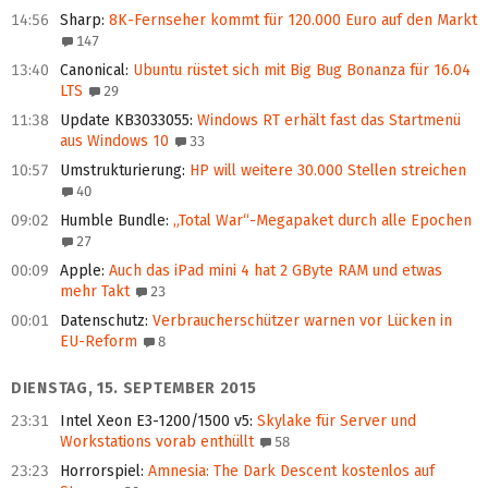
14:56
Sharp
:
8K-Fernseher kommt für 120.000 Euro auf den Markt
147
13:40
Canonical
:
Ubuntu rüstet sich mit Big Bug Bonanza für 16.04
LTS
29
11:38
Update KB3033055
:
Windows RT erhält fast das Startmenü
aus Windows 10
33
10:57
Umstrukturierung
:
HP will weitere 30.000 Stellen streichen
40
09:02
Humble Bundle
:
„Total War“-Megapaket durch alle Epochen
27
00:09
Apple
:
Auch das iPad mini 4 hat 2 GByte RAM und etwas
mehr Takt
23
00:01
Datenschutz
:
Verbraucherschützer warnen vor Lücken in
EU-Reform
8
DIENSTAG, 15. SEPTEMBER 2015
23:31
Intel Xeon E3-1200/1500 v5
:
Skylake für Server und
Workstations vorab enthüllt
58
23:23
Horrorspiel
:
Amnesia: The Dark Descent kostenlos auf