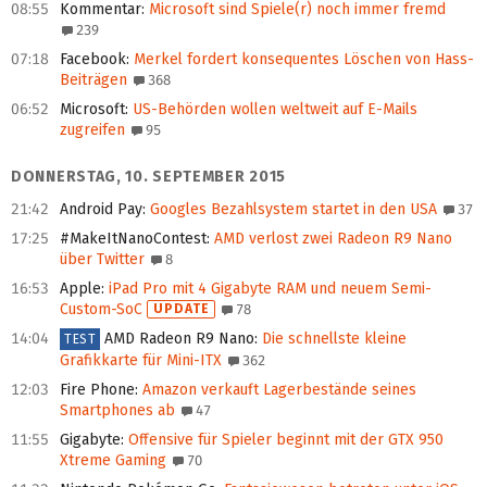
08:55
Kommentar
:
Microsoft sind Spiele(r) noch immer fremd
239
07:18
Facebook
:
Merkel fordert konsequentes Löschen von Hass-
Beiträgen
368
06:52
Microsoft
:
US-Behörden wollen weltweit auf E-Mails
zugreifen
95
DONNERSTAG, 10. SEPTEMBER 2015
21:42
Android Pay
:
Googles Bezahlsystem startet in den USA
37
17:25
#MakeItNanoContest
:
AMD verlost zwei Radeon R9 Nano
über Twitter
8
16:53
Apple
:
iPad Pro mit 4 Gigabyte RAM und neuem Semi-
Custom-SoC
UPDATE
78
14:04
AMD Radeon R9 Nano
:
Die schnellste kleine
TEST
Grafikkarte für Mini-ITX
362
12:03
Fire Phone
:
Amazon verkauft Lagerbestände seines
Smartphones ab
47
11:55
Gigabyte
:
Offensive für Spieler beginnt mit der GTX 950
Xtreme Gaming
70