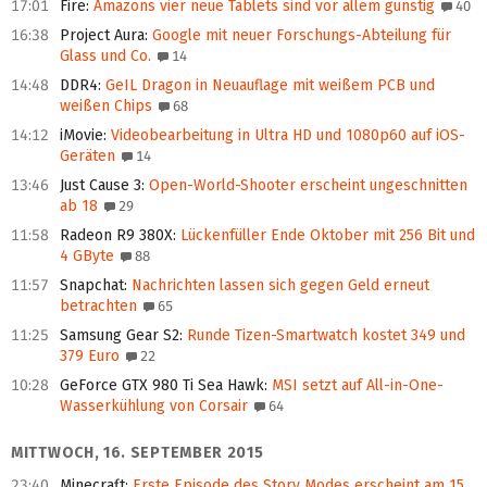
17:01
Fire
:
Amazons vier neue Tablets sind vor allem günstig
40
16:38
Project Aura
:
Google mit neuer Forschungs-Abteilung für
Glass und Co.
14
14:48
DDR4
:
GeIL Dragon in Neuauflage mit weißem PCB und
weißen Chips
68
14:12
iMovie
:
Videobearbeitung in Ultra HD und 1080p60 auf iOS-
Geräten
14
13:46
Just Cause 3
:
Open-World-Shooter erscheint ungeschnitten
ab 18
29
11:58
Radeon R9 380X
:
Lückenfüller Ende Oktober mit 256 Bit und
4 GByte
88
11:57
Snapchat
:
Nachrichten lassen sich gegen Geld erneut
betrachten
65
11:25
Samsung Gear S2
:
Runde Tizen-Smartwatch kostet 349 und
379 Euro
22
10:28
GeForce GTX 980 Ti Sea Hawk
:
MSI setzt auf All-in-One-
Wasserkühlung von Corsair
64
MITTWOCH, 16. SEPTEMBER 2015
23:40
Minecraft
:
Erste Episode des Story Modes erscheint am 15.