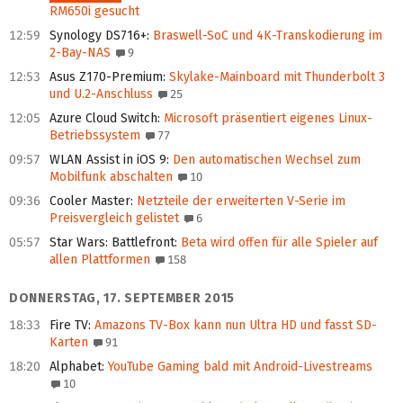
RM650i gesucht
12:59
Synology DS716+
:
Braswell-SoC und 4K-Transkodierung im
2-Bay-NAS
9
12:53
Asus Z170-Premium
:
Skylake-Mainboard mit Thunderbolt 3
und U.2-Anschluss
25
12:05
Azure Cloud Switch
:
Microsoft präsentiert eigenes Linux-
Betriebssystem
77
09:57
WLAN Assist in iOS 9
:
Den automatischen Wechsel zum
Mobilfunk abschalten
10
09:36
Cooler Master
:
Netzteile der erweiterten V-Serie im
Preisvergleich gelistet
6
05:57
Star Wars: Battlefront
:
Beta wird offen für alle Spieler auf
allen Plattformen
158
DONNERSTAG, 17. SEPTEMBER 2015
18:33
Fire TV
:
Amazons TV-Box kann nun Ultra HD und fasst SD-
Karten
91
18:20
Alphabet
:
YouTube Gaming bald mit Android-Livestreams
10