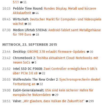
5.1.1
11
10:15
Pebble Time Round
:
Rundes Display, Metall und kürzere
Akkulaufzeit
44
09:45
Wirtschaft
:
Deutscher Markt für Computer- und Videospiele
wächst
30
07:30
Medion Lifetab S10346
:
Android-Tablet samt Metallgehäuse
für 199 Euro
18
MITTWOCH, 23. SEPTEMBER 2015
23:44
Desktop
:
GNOME 3.18 erlaubt Firmware-Updates
30
23:42
Chromebook 2
:
Toshiba aktualisiert Cloud-Notebooks mit
neuen SoCs
5
21:52
Intel SSD DC P3608
:
Zwei Controller ermöglichen 5 GB/s
über PCIe 3.0 x8
22
20:55
Wolfenstein: The New Order 2
:
Synchronsprecherin deutet
Fortsetzung an
32
19:00
EuGH-Generalanwalt
:
USA sind kein sicherer Hafen für
europäische Nutzerdaten
29
18:51
Valve
:
„Wir glauben, dass Vulkan die Zukunft ist“
299