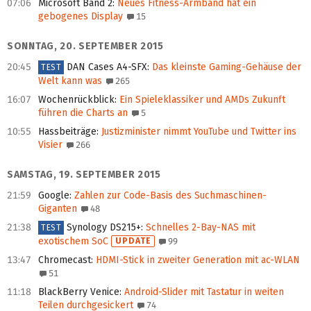
07:06
Microsoft Band 2
:
Neues Fitness-Armband hat ein
gebogenes Display
15
SONNTAG, 20. SEPTEMBER 2015
20:45
DAN Cases A4-SFX
:
Das kleinste Gaming-Gehäuse der
TEST
Welt kann was
265
16:07
Wochenrückblick
:
Ein Spieleklassiker und AMDs Zukunft
führen die Charts an
5
10:55
Hassbeiträge
:
Justizminister nimmt YouTube und Twitter ins
Visier
266
SAMSTAG, 19. SEPTEMBER 2015
21:59
Google
:
Zahlen zur Code-Basis des Suchmaschinen-
Giganten
48
21:38
Synology DS215+
:
Schnelles 2-Bay-NAS mit
TEST
exotischem SoC
UPDATE
99
13:47
Chromecast
:
HDMI-Stick in zweiter Generation mit ac-WLAN
51
11:18
BlackBerry Venice
:
Android-Slider mit Tastatur in weiten
Teilen durchgesickert
74