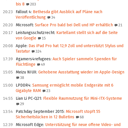
bis 8
203
20:23
Fallout 4
:
Bethesda gibt Ausblick auf Pläne nach
Veröffentlichung
34
20:20
Microsoft
:
Surface Pro bald bei Dell und HP erhältlich
21
20:17
Leistungsschutzrecht
:
Kartellamt stellt sich auf die Seite
von Google
15
20:08
Apple
:
Das iPad Pro hat 12,9 Zoll und unterstützt Stylus und
Tastatur
324
17:39
#gamers4refugees
:
Auch Spieler sammeln Spenden für
Flüchtlinge
49
15:05
Meizu NIUX
:
Gehobene Ausstattung wieder im Apple-Design
38
15:00
LPDDR4
:
Samsung ermöglicht mobile Endgeräte mit 6
Gigabyte RAM
23
14:55
Lian Li PC-Q21
:
Flexible Raumnutzung für Mini-ITX-Systeme
29
13:54
Patchday September 2015
:
Microsoft stopft 55
Sicherheitslücken in 12 Bulletins
68
12:39
Microsoft Edge
:
Unterstützung für neue offene Video- und