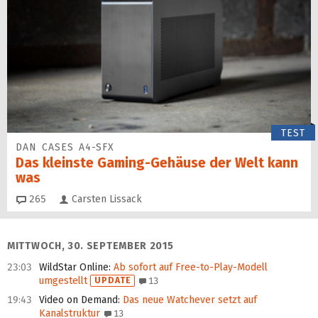
TEST
DAN CASES A4-SFX
Das kleinste Gaming-Gehäuse der Welt kann
was
Kommentare
265
Carsten Lissack
MITTWOCH, 30. SEPTEMBER 2015
23:03
WildStar Online
:
Ab sofort auf Free-to-Play-Modell
umgestellt
UPDATE
13
19:43
Video on Demand
:
Das neue Watchever setzt auf
Kanalstruktur
13