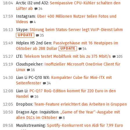
18:04
Arctic i32 und A32
:
Semipassive CPU-Kühler schalten den
Lüfter ab
34
17:59
Instagram
:
Über 400 Millionen Nutzer teilen Fotos und
Videos
4
16:13
Skype
:
Störung beim Status-Server legt VoIP-Dienst lahm
UPDATE
35
15:49
Hdplex H5 2nd Gen
:
Passivgehäuse mit 16 Heatpipes im
Oktober ab 288 Dollar
UPDATE
54
15:27
LTE
:
Telekom testet Mobilfunk mit bis zu 375 Mbit/s
105
15:19
Cloudspeicher
:
Inoffizieller Microsoft OneDrive Client für
Linux
16
14:30
Lian Li PC-Q10 WX
:
Kompakter Cube für Mini-ITX mit
Seitenfenster
34
12:08
Lian Li
:
PC-Q17 RoG-Edition kommt für 220 Euro in den
Handel
16
12:05
Dropbox
:
Team-Feature erleichtert das Arbeiten in Gruppen
10:50
Dragon Age: Inquisition
:
„Game of the Year“-Ausgabe mit
allen DLCs im Oktober
8
09:58
Musikstreaming
:
Spotify-Konkurrent von Aldi für 7,99 Euro