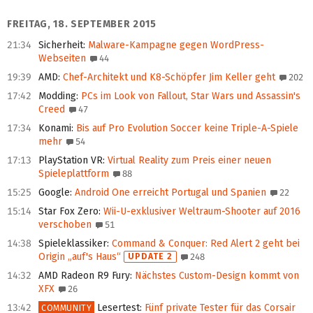
FREITAG, 18. SEPTEMBER 2015
21:34
Sicherheit
:
Malware-Kampagne gegen WordPress-
Webseiten
44
19:39
AMD
:
Chef-Architekt und K8-Schöpfer Jim Keller geht
202
17:42
Modding
:
PCs im Look von Fallout, Star Wars und Assassin's
Creed
47
17:34
Konami
:
Bis auf Pro Evolution Soccer keine Triple-A-Spiele
mehr
54
17:13
PlayStation VR
:
Virtual Reality zum Preis einer neuen
Spieleplattform
88
15:25
Google
:
Android One erreicht Portugal und Spanien
22
15:14
Star Fox Zero
:
Wii-U-exklusiver Weltraum-Shooter auf 2016
verschoben
51
14:38
Spieleklassiker
:
Command & Conquer: Red Alert 2 geht bei
Origin „auf's Haus“
UPDATE 2
248
14:32
AMD Radeon R9 Fury
:
Nächstes Custom-Design kommt von
XFX
26
13:42
Lesertest
:
Fünf private Tester für das Corsair
COMMUNITY