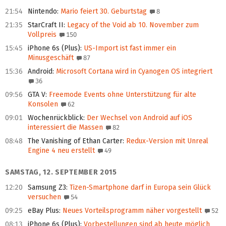
21:54
Nintendo
:
Mario feiert 30. Geburtstag
8
21:35
StarCraft II
:
Legacy of the Void ab 10. November zum
Vollpreis
150
15:45
iPhone 6s (Plus)
:
US-Import ist fast immer ein
Minusgeschäft
87
15:36
Android
:
Microsoft Cortana wird in Cyanogen OS integriert
36
09:56
GTA V
:
Freemode Events ohne Unterstützung für alte
Konsolen
62
09:01
Wochenrückblick
:
Der Wechsel von Android auf iOS
interessiert die Massen
82
08:48
The Vanishing of Ethan Carter
:
Redux-Version mit Unreal
Engine 4 neu erstellt
49
SAMSTAG, 12. SEPTEMBER 2015
12:20
Samsung Z3
:
Tizen-Smartphone darf in Europa sein Glück
versuchen
54
09:25
eBay Plus
:
Neues Vorteilsprogramm näher vorgestellt
52
08:13
iPhone 6s (Plus)
:
Vorbestellungen sind ab heute möglich