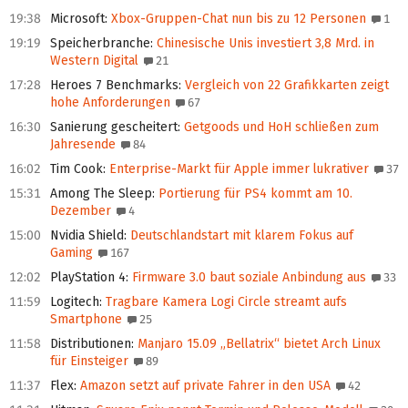
19:38
Microsoft
:
Xbox-Gruppen-Chat nun bis zu 12 Personen
1
19:19
Speicherbranche
:
Chinesische Unis investiert 3,8 Mrd. in
Western Digital
21
17:28
Heroes 7 Benchmarks
:
Vergleich von 22 Grafikkarten zeigt
hohe Anforderungen
67
16:30
Sanierung gescheitert
:
Getgoods und HoH schließen zum
Jahresende
84
16:02
Tim Cook
:
Enterprise-Markt für Apple immer lukrativer
37
15:31
Among The Sleep
:
Portierung für PS4 kommt am 10.
Dezember
4
15:00
Nvidia Shield
:
Deutschlandstart mit klarem Fokus auf
Gaming
167
12:02
PlayStation 4
:
Firmware 3.0 baut soziale Anbindung aus
33
11:59
Logitech
:
Tragbare Kamera Logi Circle streamt aufs
Smartphone
25
11:58
Distributionen
:
Manjaro 15.09 „Bellatrix“ bietet Arch Linux
für Einsteiger
89
11:37
Flex
:
Amazon setzt auf private Fahrer in den USA
42