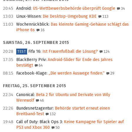
20:45
Android
:
US-Wettbewerbsbehörde überprüft Google
34
13:03
Linux-Wissen
:
Die Desktop-Umgebung KDE
113
11:03
Wochenrückblick
:
Das kleinste Gaming-Gehäuse schlägt das
iPhone 6s
16
SAMSTAG, 26. SEPTEMBER 2015
20:28
Fifa 16
:
Ist Frauenfußball die Lösung?
124
TEST
17:35
BlackBerry Priv
:
Android-Slider für Ende des Jahres
bestätigt
64
08:15
Facebook-Klage
:
„Die werden Auswege finden.“
29
FREITAG, 25. SEPTEMBER 2015
22:34
Canonical
:
Beta 2 für Ubuntu und Derivate von Wily
Werewolf
46
22:26
Bundesnetzagentur
:
Behörde startet erneut einen
Breitband-Test
132
19:48
Call of Duty: Black Ops 3
:
Keine Kampagne für Spieler auf
PS3 und Xbox 360
50