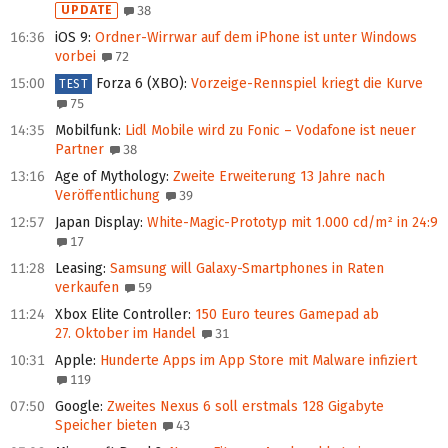
UPDATE
38
16:36
iOS 9
:
Ordner-Wirrwar auf dem iPhone ist unter Windows
vorbei
72
15:00
Forza 6 (XBO)
:
Vorzeige-Rennspiel kriegt die Kurve
TEST
75
14:35
Mobilfunk
:
Lidl Mobile wird zu Fonic – Vodafone ist neuer
Partner
38
13:16
Age of Mythology
:
Zweite Erweiterung 13 Jahre nach
Veröffentlichung
39
12:57
Japan Display
:
White-Magic-Prototyp mit 1.000 cd/m² in 24:9
17
11:28
Leasing
:
Samsung will Galaxy-Smartphones in Raten
verkaufen
59
11:24
Xbox Elite Controller
:
150 Euro teures Gamepad ab
27. Oktober im Handel
31
10:31
Apple
:
Hunderte Apps im App Store mit Malware infiziert
119
07:50
Google
:
Zweites Nexus 6 soll erstmals 128 Gigabyte
Speicher bieten
43