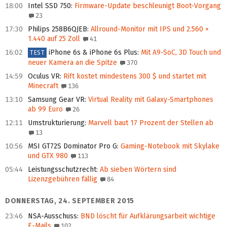
18:00
Intel SSD 750
:
Firmware-Update beschleunigt Boot-Vorgang
23
17:30
Philips 258B6QJEB
:
Allround-Monitor mit IPS und 2.560 ×
1.440 auf 25 Zoll
41
16:02
iPhone 6s & iPhone 6s Plus
:
Mit A9-SoC, 3D Touch und
TEST
neuer Kamera an die Spitze
370
14:59
Oculus VR
:
Rift kostet mindestens 300 $ und startet mit
Minecraft
136
13:10
Samsung Gear VR
:
Virtual Reality mit Galaxy-Smartphones
ab 99 Euro
26
12:11
Umstrukturierung
:
Marvell baut 17 Prozent der Stellen ab
13
10:56
MSI GT72S Dominator Pro G
:
Gaming-Notebook mit Skylake
und GTX 980
113
05:44
Leistungsschutzrecht
:
Ab sieben Wörtern sind
Lizenzgebühren fällig
84
DONNERSTAG, 24. SEPTEMBER 2015
23:46
NSA-Ausschuss
:
BND löscht für Aufklärungsarbeit wichtige
E-Mails
102