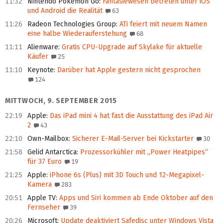
11:32
Nintendo Pokémon Go
:
Fantasiewesen betreten unter iOS
und Android die Realität
63
11:26
Radeon Technologies Group
:
ATi feiert mit neuem Namen
eine halbe Wiederauferstehung
68
11:11
Alienware
:
Gratis CPU-Upgrade auf Skylake für aktuelle
Käufer
25
11:10
Keynote
:
Darüber hat Apple gestern nicht gesprochen
124
MITTWOCH, 9. SEPTEMBER 2015
22:19
Apple
:
Das iPad mini 4 hat fast die Ausstattung des iPad Air
2
43
22:10
Own-Mailbox
:
Sicherer E-Mail-Server bei Kickstarter
30
21:58
Gelid Antarctica
:
Prozessorkühler mit „Power Heatpipes“
für 37 Euro
19
21:25
Apple
:
iPhone 6s (Plus) mit 3D Touch und 12-Megapixel-
Kamera
283
20:51
Apple TV
:
Apps und Siri kommen ab Ende Oktober auf den
Fernseher
39
20:26
Microsoft
:
Update deaktiviert Safedisc unter Windows Vista