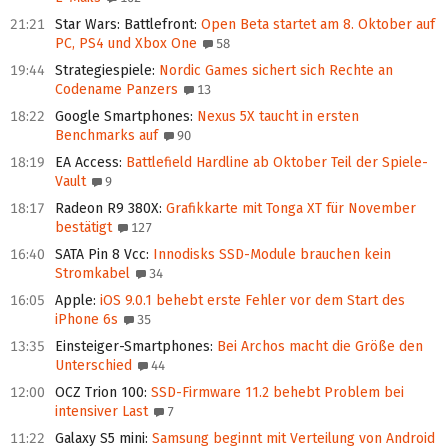
21:21
Star Wars: Battlefront
:
Open Beta startet am 8. Oktober auf
PC, PS4 und Xbox One
58
19:44
Strategiespiele
:
Nordic Games sichert sich Rechte an
Codename Panzers
13
18:22
Google Smartphones
:
Nexus 5X taucht in ersten
Benchmarks auf
90
18:19
EA Access
:
Battlefield Hardline ab Oktober Teil der Spiele-
Vault
9
18:17
Radeon R9 380X
:
Grafikkarte mit Tonga XT für November
bestätigt
127
16:40
SATA Pin 8 Vcc
:
Innodisks SSD-Module brauchen kein
Stromkabel
34
16:05
Apple
:
iOS 9.0.1 behebt erste Fehler vor dem Start des
iPhone 6s
35
13:35
Einsteiger-Smartphones
:
Bei Archos macht die Größe den
Unterschied
44
12:00
OCZ Trion 100
:
SSD-Firmware 11.2 behebt Problem bei
intensiver Last
7
11:22
Galaxy S5 mini
:
Samsung beginnt mit Verteilung von Android