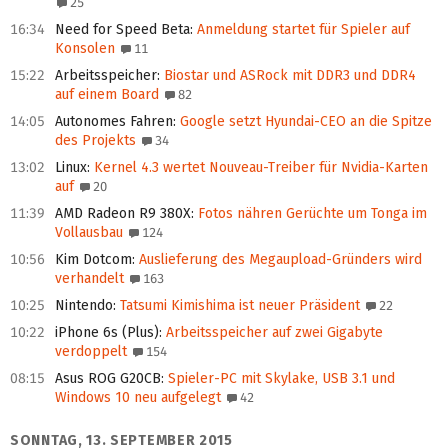
25
16:34
Need for Speed Beta
:
Anmeldung startet für Spieler auf
Konsolen
11
15:22
Arbeitsspeicher
:
Biostar und ASRock mit DDR3 und DDR4
auf einem Board
82
14:05
Autonomes Fahren
:
Google setzt Hyundai-CEO an die Spitze
des Projekts
34
13:02
Linux
:
Kernel 4.3 wertet Nouveau-Treiber für Nvidia-Karten
auf
20
11:39
AMD Radeon R9 380X
:
Fotos nähren Gerüchte um Tonga im
Vollausbau
124
10:56
Kim Dotcom
:
Auslieferung des Megaupload-Gründers wird
verhandelt
163
10:25
Nintendo
:
Tatsumi Kimishima ist neuer Präsident
22
10:22
iPhone 6s (Plus)
:
Arbeitsspeicher auf zwei Gigabyte
verdoppelt
154
08:15
Asus ROG G20CB
:
Spieler-PC mit Skylake, USB 3.1 und
Windows 10 neu aufgelegt
42
SONNTAG, 13. SEPTEMBER 2015