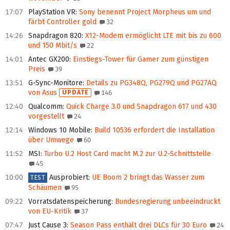
17:07
PlayStation VR
:
Sony benennt Project Morpheus um und
färbt Controller gold
32
14:26
Snapdragon 820
:
X12-Modem ermöglicht LTE mit bis zu 600
und 150 Mbit/s
22
14:01
Antec GX200
:
Einstiegs-Tower für Gamer zum günstigen
Preis
39
13:51
G-Sync-Monitore
:
Details zu PG348Q, PG279Q und PG27AQ
von Asus
UPDATE
146
12:40
Qualcomm
:
Quick Charge 3.0 und Snapdragon 617 und 430
vorgestellt
24
12:14
Windows 10 Mobile
:
Build 10536 erfordert die Installation
über Umwege
60
11:52
MSI
:
Turbo U.2 Host Card macht M.2 zur U.2-Schnittstelle
45
10:00
Ausprobiert
:
UE Boom 2 bringt das Wasser zum
TEST
Schäumen
95
09:22
Vorratsdatenspeicherung
:
Bundesregierung unbeeindruckt
von EU-Kritik
37
07:47
Just Cause 3
:
Season Pass enthält drei DLCs für 30 Euro
24