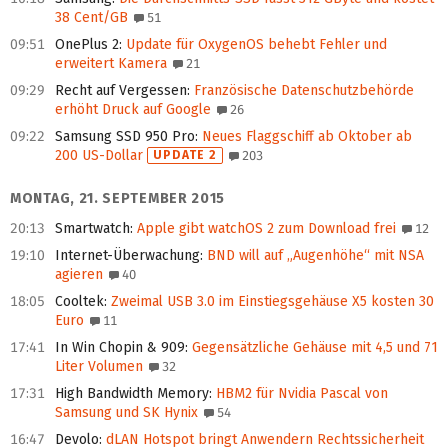
38 Cent/GB
51
09:51
OnePlus 2
:
Update für OxygenOS behebt Fehler und
erweitert Kamera
21
09:29
Recht auf Vergessen
:
Französische Datenschutzbehörde
erhöht Druck auf Google
26
09:22
Samsung SSD 950 Pro
:
Neues Flaggschiff ab Oktober ab
200 US-Dollar
UPDATE 2
203
MONTAG, 21. SEPTEMBER 2015
20:13
Smartwatch
:
Apple gibt watchOS 2 zum Download frei
12
19:10
Internet-Überwachung
:
BND will auf „Augenhöhe“ mit NSA
agieren
40
18:05
Cooltek
:
Zweimal USB 3.0 im Einstiegsgehäuse X5 kosten 30
Euro
11
17:41
In Win Chopin & 909
:
Gegensätzliche Gehäuse mit 4,5 und 71
Liter Volumen
32
17:31
High Bandwidth Memory
:
HBM2 für Nvidia Pascal von
Samsung und SK Hynix
54
16:47
Devolo
:
dLAN Hotspot bringt Anwendern Rechtssicherheit