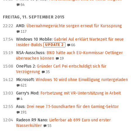
64
FREITAG, 11. SEPTEMBER 2015
22:22
AMD
:
Übernahmegerüchte sorgen erneut für Kurssprung
117
17:54
Windows 10 Mobile
:
Gabriel Aul erklärt Wartezeit für neue
Insider-Builds
UPDATE 2
66
15:19
NSA-Ausschuss
:
BND hätte auch EU-Kommissar Oettinger
überwachen können
19
15:08
OnePlus 2
:
Gründer Carl Pei entschuldigt sich für
Verzögerung
35
14:12
Microsoft
:
Windows 10 wird ohne Einwilligung runtergeladen
621
13:03
Garry's Mod
:
Fortsetzung mit VR-Unterstützung in Arbeit
4
12:55
Asus
:
Drei neue 7.1-Soundkarten für den Gaming-Sektor
191
12:04
Radeon R9 Nano
:
Lieferbar ab 699 Euro und erster
Wasserkühler
55