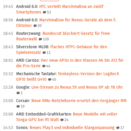
19:45
Android 6.0
:
HTC verteilt Marshmallow an zwölf
Smartphones
53
18:56
Android 6.0
:
Marshmallow für Nexus-Geräte ab dem 5.
Oktober
20
18:45
Routerzwang
:
Bundesrat blockiert Gesetz für freie
Routerwahl
110
18:43
Silverstone ML08
:
Flaches HTPC-Gehäuse für den
Spieleeinsatz
11
18:01
AMD Carrizo
:
Vier neue APUs in den Klassen A6 bis A12 für
die Pro-Serie
44
15:32
Mechanische Tastatur
:
Tenkeyless-Version der Logitech
G910 heißt G410
45
15:28
Google
:
Live-Stream zu Nexus 5X und Nexus 6P ab 18 Uhr
2
15:00
Corsair
:
Neue RMx-Netzteilserie ersetzt den Vorgänger RM
19
15:00
AMD Embedded-Grafikkarten
:
Neue Modelle mit voller
Tonga-GPU bei 95 Watt
24
14:53
Sonos
:
Neues Play:5 und individuelle Klanganpassung
17