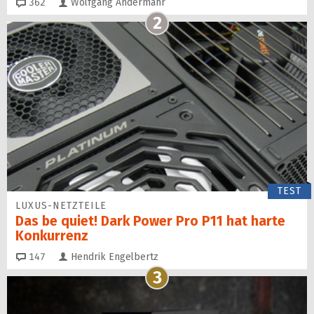
Kommentare
362
Wolfgang Andermahr
2
TEST
LUXUS-NETZTEILE
Das be quiet! Dark Power Pro P11 hat harte
Konkurrenz
Kommentare
147
Hendrik Engelbertz
3