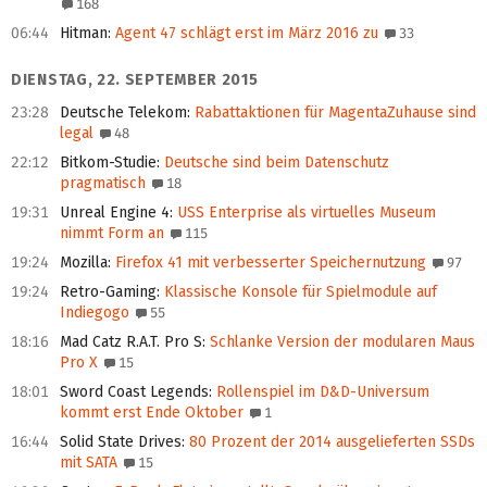
168
06:44
Hitman
:
Agent 47 schlägt erst im März 2016 zu
33
DIENSTAG, 22. SEPTEMBER 2015
23:28
Deutsche Telekom
:
Rabattaktionen für MagentaZuhause sind
legal
48
22:12
Bitkom-Studie
:
Deutsche sind beim Datenschutz
pragmatisch
18
19:31
Unreal Engine 4
:
USS Enterprise als virtuelles Museum
nimmt Form an
115
19:24
Mozilla
:
Firefox 41 mit verbesserter Speichernutzung
97
19:24
Retro-Gaming
:
Klassische Konsole für Spielmodule auf
Indiegogo
55
18:16
Mad Catz R.A.T. Pro S
:
Schlanke Version der modularen Maus
Pro X
15
18:01
Sword Coast Legends
:
Rollenspiel im D&D-Universum
kommt erst Ende Oktober
1
16:44
Solid State Drives
:
80 Prozent der 2014 ausgelieferten SSDs
mit SATA
15