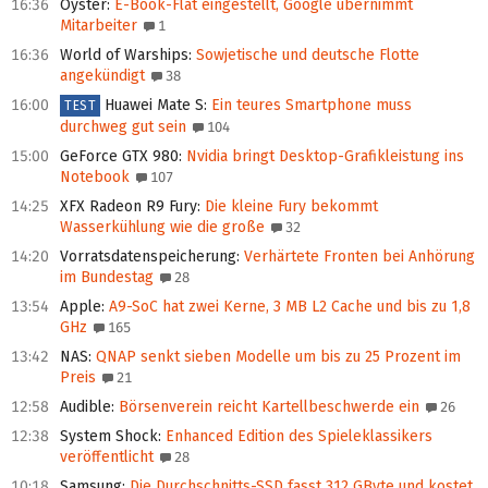
16:36
Oyster
:
E-Book-Flat eingestellt, Google übernimmt
Mitarbeiter
1
16:36
World of Warships
:
Sowjetische und deutsche Flotte
angekündigt
38
16:00
Huawei Mate S
:
Ein teures Smartphone muss
TEST
durchweg gut sein
104
15:00
GeForce GTX 980
:
Nvidia bringt Desktop-Grafikleistung ins
Notebook
107
14:25
XFX Radeon R9 Fury
:
Die kleine Fury bekommt
Wasserkühlung wie die große
32
14:20
Vorratsdatenspeicherung
:
Verhärtete Fronten bei Anhörung
im Bundestag
28
13:54
Apple
:
A9-SoC hat zwei Kerne, 3 MB L2 Cache und bis zu 1,8
GHz
165
13:42
NAS
:
QNAP senkt sieben Modelle um bis zu 25 Prozent im
Preis
21
12:58
Audible
:
Börsenverein reicht Kartellbeschwerde ein
26
12:38
System Shock
:
Enhanced Edition des Spieleklassikers
veröffentlicht
28
10:18
Samsung
:
Die Durchschnitts-SSD fasst 312 GByte und kostet