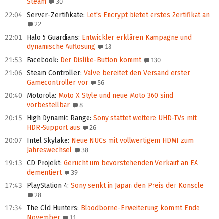
Steam
30
22:04
Server-Zertifikate
:
Let's Encrypt bietet erstes Zertifikat an
22
22:01
Halo 5 Guardians
:
Entwickler erklären Kampagne und
dynamische Auflösung
18
21:53
Facebook
:
Der Dislike-Button kommt
130
21:06
Steam Controller
:
Valve bereitet den Versand erster
Gamecontroller vor
56
20:40
Motorola
:
Moto X Style und neue Moto 360 sind
vorbestellbar
8
20:15
High Dynamic Range
:
Sony stattet weitere UHD-TVs mit
HDR-Support aus
26
20:07
Intel Skylake
:
Neue NUCs mit vollwertigem HDMI zum
Jahreswechsel
38
19:13
CD Projekt
:
Gerücht um bevorstehenden Verkauf an EA
dementiert
39
17:43
PlayStation 4
:
Sony senkt in Japan den Preis der Konsole
28
17:34
The Old Hunters
:
Bloodborne-Erweiterung kommt Ende
November
11