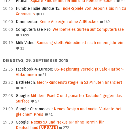
11:31
Hitman
:
Square Enix nennt Termin und Release-Modell
20
10:45
Humble Indie Bundle 15
:
Indie-Spiele von Deponia bis hin zu
Xenonauts
17
10:00
Kommentar
:
Keine Anzeigen ohne AdBlocker
149
10:00
ComputerBase Pro
:
Werbefreies Surfen auf ComputerBase
1.699
09:19
Milk Video
:
Samsung stellt Videodienst nach einem Jahr ein
13
DIENSTAG, 29. SEPTEMBER 2015
22:35
Facebook-v-Europe
:
US-Regierung verteidigt Safe-Harbor-
Abkommen
21
22:32
Battletech
:
Mech-Rundenstrategie in 53 Minuten finanziert
103
22:08
Google
:
Mit dem Pixel C und „smarter Tastatur“ gegen das
Surface
57
21:09
Google Chromecast
:
Neues Design und Audio-Variante bei
gleichem Preis
41
19:50
Google
:
Nexus 5X und Nexus 6P ohne Termin für
Deutschland
UPDATE
272