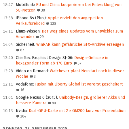
18:47
Mobilfunk
:
EU und China kooperieren bei Entwicklung von
5G-Netzen
30
17:58
iPhone 6s (Plus)
:
Apple erzielt den angepeilten
Verkaufsrekord
128
14:11
Linux-Wissen
:
Der Weg eines Updates vom Entwickler zum
Anwender
29
14:04
Sicherheit
:
WinRAR kann gefährliche SFX-Archive erzeugen
67
13:40
Chieftec Exqu!sist Design SJ-06
:
Design-Gehäuse in
hexagonaler Form ab 170 Euro
57
13:28
Video on Demand
:
Watchever plant Neustart noch in dieser
Woche
3
12:11
Vodafone
:
Fusion mit Liberty Global ist vorerst gescheitert
16
11:01
Google Nexus 6 (2015)
:
Unibody-Design, größerer Akku und
bessere Kamera
80
10:13
Nvidia
:
Dual-GPU-Karte mit 2 × GM200 kurz vor Präsentation
204
SONNTAG, 27. SEPTEMBER 2015