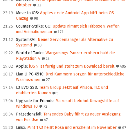
Oktober
22
23:19
Move to iOS
:
Apples erste Android-App hilft beim OS-
Umzug
90
21:25
Counter-Strike: GO
:
Update nimmt sich Hitboxen, Waffen
und Animationen an
171
21:12
SystemXVI
:
Neuer Servicemanager als Alternative zu
Systemd
30
19:22
World of Tanks
:
Wargamings Panzer erobern bald die
PlayStation 4
23
19:02
Apple
:
iOS 9 ist fertig und steht zum Download bereit
405
18:17
Lian Li PC-X510
:
Drei Kammern sorgen für unterschiedliche
Wärmezonen
27
17:14
L3 EVO SSD
:
Team Group setzt auf Phison, TLC und
etablierten Namen
5
17:04
Upgrade for Friends
:
Microsoft belohnt Umzugshilfe auf
Windows 10
72
16:34
Präzedenzfall
:
Tanzendes Baby führt zu neuer Auslegung
von Fair Use
47
15:20
Linux
:
Mint 17.3 heißt Rosa und erscheint im November
67