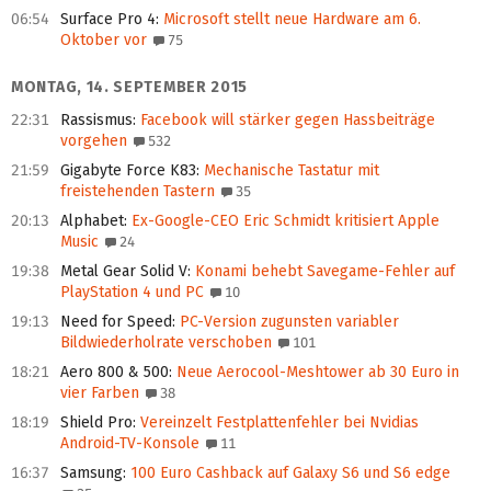
06:54
Surface Pro 4
:
Microsoft stellt neue Hardware am 6.
Oktober vor
75
MONTAG, 14. SEPTEMBER 2015
22:31
Rassismus
:
Facebook will stärker gegen Hassbeiträge
vorgehen
532
21:59
Gigabyte Force K83
:
Mechanische Tastatur mit
freistehenden Tastern
35
20:13
Alphabet
:
Ex-Google-CEO Eric Schmidt kritisiert Apple
Music
24
19:38
Metal Gear Solid V
:
Konami behebt Savegame-Fehler auf
PlayStation 4 und PC
10
19:13
Need for Speed
:
PC-Version zugunsten variabler
Bildwiederholrate verschoben
101
18:21
Aero 800 & 500
:
Neue Aerocool-Meshtower ab 30 Euro in
vier Farben
38
18:19
Shield Pro
:
Vereinzelt Festplattenfehler bei Nvidias
Android-TV-Konsole
11
16:37
Samsung
:
100 Euro Cashback auf Galaxy S6 und S6 edge