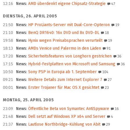
12:16
News
:
AMD überdenkt eigene Chipsatz-Strategie
47
DIENSTAG, 26. APRIL 2005
21:50
News
:
HP ProLiants-Server mit Dual-Core-Opteron
19
21:10
News
:
BenQ DR1640: 16x DVD und 8x DVD-DL
18
19:58
News
:
Hynix wegen Preisabsprachen verurteilt
19
18:13
News
:
AMDs Venice und Palermo in den Läden
91
17:20
News
:
Sicherheitsfeatures von Longhorn gestrichen
36
17:15
News
:
Hybrid-Festplatten von Microsoft und Samsung
36
10:50
News
:
Sony PSP in Europa ab 1. September
104
09:21
News
:
Weitere Details zum Internet Explorer 7
27
00:01
News
:
Erster Trojaner für Mac OS X gesichtet
23
MONTAG, 25. APRIL 2005
23:09
News
:
Öffentliche Beta von Symantec AntiSpyware
16
21:48
News
:
Dell setzt auf Windows XP x64 und Server
4
21:37
News
:
Lautlose Northbridge-Kühlung von Abit
29