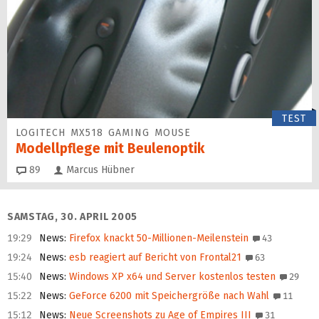
TEST
LOGITECH MX518 GAMING MOUSE
Modellpflege mit Beulenoptik
Kommentare
89
Marcus Hübner
SAMSTAG, 30. APRIL 2005
19:29
News
:
Firefox knackt 50-Millionen-Meilenstein
43
19:24
News
:
esb reagiert auf Bericht von Frontal21
63
15:40
News
:
Windows XP x64 und Server kostenlos testen
29
15:22
News
:
GeForce 6200 mit Speichergröße nach Wahl
11
15:12
News
:
Neue Screenshots zu Age of Empires III
31