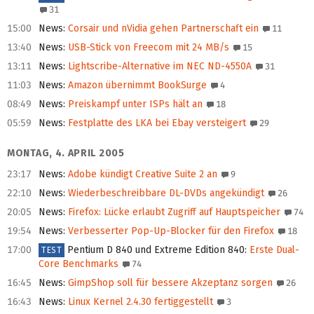
31
15:00
News
:
Corsair und nVidia gehen Partnerschaft ein
11
13:40
News
:
USB-Stick von Freecom mit 24 MB/s
15
13:11
News
:
Lightscribe-Alternative im NEC ND-4550A
31
11:03
News
:
Amazon übernimmt BookSurge
4
08:49
News
:
Preiskampf unter ISPs hält an
18
05:59
News
:
Festplatte des LKA bei Ebay versteigert
29
MONTAG, 4. APRIL 2005
23:17
News
:
Adobe kündigt Creative Suite 2 an
9
22:10
News
:
Wiederbeschreibbare DL-DVDs angekündigt
26
20:05
News
:
Firefox: Lücke erlaubt Zugriff auf Hauptspeicher
74
19:54
News
:
Verbesserter Pop-Up-Blocker für den Firefox
18
17:00
Pentium D 840 und Extreme Edition 840
:
Erste Dual-
TEST
Core Benchmarks
74
16:45
News
:
GimpShop soll für bessere Akzeptanz sorgen
26
16:43
News
:
Linux Kernel 2.4.30 fertiggestellt
3