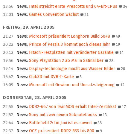
13:56
News
:
Intel streicht erste Prescotts und 64-Bit-CPUs
34
12:01
News
:
Games Convention wächst
21
FREITAG, 29. APRIL 2005
21:27
News
:
Microsoft präsentiert Longhorn Build 5048
49
20:22
News
:
Prince of Persia 3 kommt noch dieses Jahr
19
20:13
News
:
Hitachi-Festplatten mit veränderter Garantie
14
19:56
News
:
Sony PlayStation 2 ab Mai in Satinsilber
28
19:14
News
:
Display-Technologie macht aus Wasser Bilder
20
16:42
News
:
Club3D mit DVB-T-Karte
5
16:09
News
:
Microsoft mit Gewinn- und Umsatzsteigerung
12
DONNERSTAG, 28. APRIL 2005
22:55
News
:
DDR2-667 von TwinMOS erhält Intel-Zertifikat
17
22:52
News
:
Sony mit zwei neuen Subnotebooks
13
22:44
News
:
Battlefield 2: Im Juni ist es soweit
38
22:32
News
:
OCZ präsentiert DDR2-533 bis 800
9