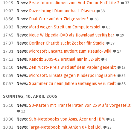
19:19
News
:
Erste Informationen zum Add-On für Half-Life 2
33
19:02
News
:
Razer bringt Diamondback Plasma
38
18:56
News
:
Dual-Core auf der Zielgeraden?
38
18:03
News
:
Mord wegen Streit um Computerspiel
83
17:45
News
:
Neue Wikipedia-DVD als Download verfügbar
19
17:37
News
:
Berliner Charité sucht Zocker für Studie
39
17:31
News
:
Microsoft Encarta mutiert zum Pseudo-Wiki
17
17:13
News
:
Kanotix 2005-02 erstmal nur in 32-Bit
4
12:10
News
:
Zen Micro-Preis wird auf dem Papier gesenkt
13
07:59
News
:
Microsoft: Einsatz gegen Kinderpornographie
35
07:57
News
:
Spammer zu neun Jahren Gefängnis verurteilt
38
SONNTAG, 10. APRIL 2005
16:10
News
:
SD-Karten mit Transferraten von 25 MB/s vorgestellt
12
10:30
News
:
Sub-Notebooks von Asus, Acer und IBM
21
10:03
News
:
Targa-Notebook mit Athlon 64 bei Lidl
23