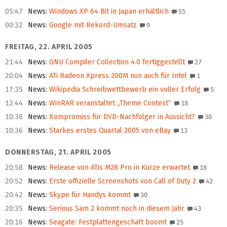
05:47
News
:
Windows XP 64 Bit in Japan erhältlich
55
00:32
News
:
Google mit Rekord-Umsatz
9
FREITAG, 22. APRIL 2005
21:44
News
:
GNU Compiler Collection 4.0 fertiggestellt
27
20:04
News
:
ATi Radeon Xpress 200M nun auch für Intel
1
17:35
News
:
Wikipedia Schreibwettbewerb ein voller Erfolg
5
12:44
News
:
WinRAR veranstaltet „Theme Contest“
18
10:38
News
:
Kompromiss für DVD-Nachfolger in Aussicht?
30
10:36
News
:
Starkes erstes Quartal 2005 von eBay
13
DONNERSTAG, 21. APRIL 2005
20:58
News
:
Release von ATis M28 Pro in Kürze erwartet
18
20:52
News
:
Erste offizielle Screenshots von Call of Duty 2
42
20:42
News
:
Skype für Handys kommt
30
20:35
News
:
Serious Sam 2 kommt noch in diesem Jahr
43
20:16
News
:
Seagate: Festplattengeschäft boomt
25