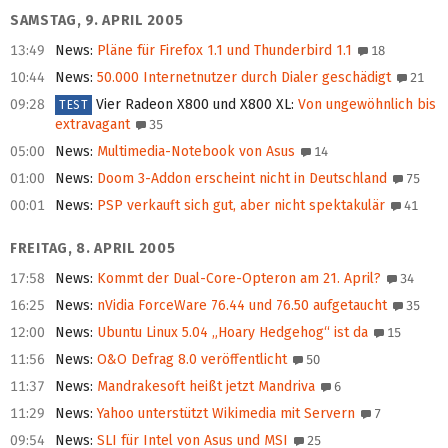
SAMSTAG, 9. APRIL 2005
13:49
News
:
Pläne für Firefox 1.1 und Thunderbird 1.1
18
10:44
News
:
50.000 Internetnutzer durch Dialer geschädigt
21
09:28
Vier Radeon X800 und X800 XL
:
Von ungewöhnlich bis
TEST
extravagant
35
05:00
News
:
Multimedia-Notebook von Asus
14
01:00
News
:
Doom 3-Addon erscheint nicht in Deutschland
75
00:01
News
:
PSP verkauft sich gut, aber nicht spektakulär
41
FREITAG, 8. APRIL 2005
17:58
News
:
Kommt der Dual-Core-Opteron am 21. April?
34
16:25
News
:
nVidia ForceWare 76.44 und 76.50 aufgetaucht
35
12:00
News
:
Ubuntu Linux 5.04 „Hoary Hedgehog“ ist da
15
11:56
News
:
O&O Defrag 8.0 veröffentlicht
50
11:37
News
:
Mandrakesoft heißt jetzt Mandriva
6
11:29
News
:
Yahoo unterstützt Wikimedia mit Servern
7
09:54
News
:
SLI für Intel von Asus und MSI
25