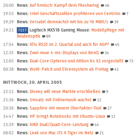
20:00
News
:
Auf finnisch: Kampf dem Filesharing
46
19:55
News
:
Intel Geschäftszahlen profitieren von Centrino
7
19:29
News
:
Versatel demnächst mit bis zu 16 MBit/s
39
19:21
Logitech MX518 Gaming Mouse
:
Modellpflege mit
TEST
Beulenoptik
89
17:54
News
:
ATis R520 im 2. Quartal und auch für AGP?
45
12:35
News
:
Zwei neue 4-ms-Displays von BenQ
34
12:05
News
:
Dual-Core Opteron und Athlon 64 X2 vorgestellt
73
00:38
News
:
WoW: Patch und Ehrensystem ab Freitag
41
MITTWOCH, 20. APRIL 2005
22:11
News
:
Disney will neue Märkte erschließen
9
21:36
News
:
Umsatz mit Onlinemusik wächst
12
20:36
News
:
Sapphire mit neuem Übertakter-Tool
27
14:47
News
:
HP bringt Notebooks mit Ubuntu-Linux
11
13:29
News
:
AMD Dual/Quad-Core-Leistung
44
08:02
News
:
Leak von Mac OS X Tiger im Netz
21