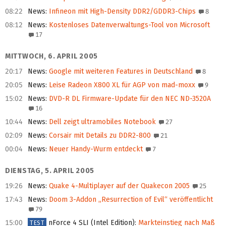
08:22
News
:
Infineon mit High-Density DDR2/GDDR3-Chips
8
08:12
News
:
Kostenloses Datenverwaltungs-Tool von Microsoft
17
MITTWOCH, 6. APRIL 2005
20:17
News
:
Google mit weiteren Features in Deutschland
8
20:05
News
:
Leise Radeon X800 XL für AGP von mad-moxx
9
15:02
News
:
DVD-R DL Firmware-Update für den NEC ND-3520A
16
10:44
News
:
Dell zeigt ultramobiles Notebook
27
02:09
News
:
Corsair mit Details zu DDR2-800
21
00:04
News
:
Neuer Handy-Wurm entdeckt
7
DIENSTAG, 5. APRIL 2005
19:26
News
:
Quake 4-Multiplayer auf der Quakecon 2005
25
17:43
News
:
Doom 3-Addon „Resurrection of Evil“ veröffentlicht
79
15:00
nForce 4 SLI (Intel Edition)
:
Markteinstieg nach Maß
TEST