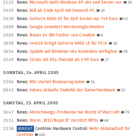
21:12
News
:
Microsoft stellt Windows XP x64 und Server vor
30
20:59
News
:
Aldi ab Ende April mit (neuem) PC
19
20:38
News
:
GeForce 6600 GT für AGP kostet nur 149 Euro
42
20:09
News
:
Google erweitert Werbemöglichkeiten
20:05
News
:
Neuer 64-Bit-Treiber von Creative
8
18:58
News
:
Inno3D bringt GeForce 6800 LE für PCIe
18
18:54
News
:
Update auf Windows x64 kostenlos verfügbar
39
15:49
News
:
Strato mit DSL-Flatrate ab 4,99 Euro
27
SONNTAG, 24. APRIL 2005
23:04
News
:
MSI startet Bonusprogramm
16
08:41
News
:
Valves aktuelle Statistik der Gamerhardware
55
SAMSTAG, 23. APRIL 2005
16:47
News
:
Abrechnungs-Probleme bei World of Warcraft
79
15:11
News
:
Wurm „W32/Nopir.B“ zerstört MP3s
48
13:38
Centrino Hardware Control
:
Mehr Akkulaufzeit für
BERICHT
Centrino
465