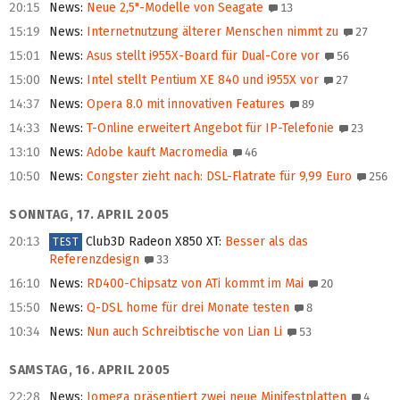
20:15
News
:
Neue 2,5"-Modelle von Seagate
13
15:19
News
:
Internetnutzung älterer Menschen nimmt zu
27
15:01
News
:
Asus stellt i955X-Board für Dual-Core vor
56
15:00
News
:
Intel stellt Pentium XE 840 und i955X vor
27
14:37
News
:
Opera 8.0 mit innovativen Features
89
14:33
News
:
T-Online erweitert Angebot für IP-Telefonie
23
13:10
News
:
Adobe kauft Macromedia
46
10:50
News
:
Congster zieht nach: DSL-Flatrate für 9,99 Euro
256
SONNTAG, 17. APRIL 2005
20:13
Club3D Radeon X850 XT
:
Besser als das
TEST
Referenzdesign
33
16:10
News
:
RD400-Chipsatz von ATi kommt im Mai
20
15:50
News
:
Q-DSL home für drei Monate testen
8
10:34
News
:
Nun auch Schreibtische von Lian Li
53
SAMSTAG, 16. APRIL 2005
22:28
News
:
Iomega präsentiert zwei neue Minifestplatten
4