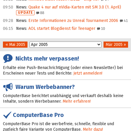
09:50
News
:
Quake 4 nur auf nVidia-Karten mit SM 3.0 (1. April)
UPDATE
88
09:28
News
:
Erste Informationen zu Unreal Tournament 2006
41
06:15
News
:
AOL startet Blogdienst für Teenager
10
« Mai 2005
Mär 2005 »
Nichts mehr verpassen!
Erhalte eine Push-Benachrichtigung (oder einen Newsletter) bei
Erscheinen neuer Tests und Berichte:
Jetzt anmelden!
Warum Werbebanner?
ComputerBase berichtet unabhängig und verkauft deshalb keine
Inhalte, sondern Werbebanner.
Mehr erfahren!
ComputerBase Pro
ComputerBase Pro ist die werbefreie, schnelle, flexible und
zugleich faire Variante von ComputerBase.
Mehr dazu!