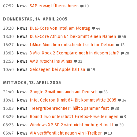
07:52
News
:
SAP erwägt Übernahmen
10
DONNERSTAG, 14. APRIL 2005
20:20
News
:
Dual-Core von Intel am Montag
44
18:30
News
:
Dual-Core Athlon 64 bekommt einen Namen
46
16:27
News
:
LiMux: München entscheidet sich für Debian
13
13:03
News
:
3 Mio. Xbox 2 Exemplare noch in diesem Jahr?
28
12:53
News
:
AMD rutscht ins Minus
33
10:40
News
:
Geldsegen bei Apple hält an
19
MITTWOCH, 13. APRIL 2005
21:40
News
:
Google Gmail nun auch auf Deutsch
33
18:41
News
:
Intel Celeron D mit 64-Bit kommt Mitte 2005
34
15:03
News
:
„Teergrubenrechner“ hält Spammer fest
38
08:29
News
:
Round Two unterstützt Firefox-Erweiterungen
9
08:23
News
:
Windows XP SP 2 wird nicht mehr geblockt
30
06:47
News
:
VIA veröffentlicht neuen 4in1-Treiber
13