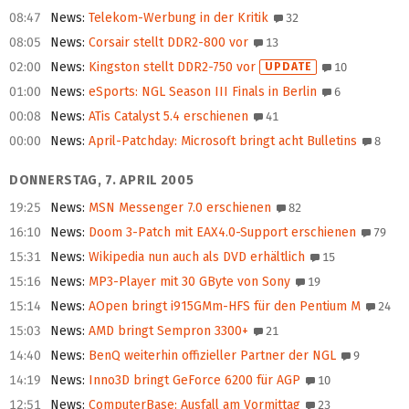
08:47
News
:
Telekom-Werbung in der Kritik
32
08:05
News
:
Corsair stellt DDR2-800 vor
13
02:00
News
:
Kingston stellt DDR2-750 vor
UPDATE
10
01:00
News
:
eSports: NGL Season III Finals in Berlin
6
00:08
News
:
ATis Catalyst 5.4 erschienen
41
00:00
News
:
April-Patchday: Microsoft bringt acht Bulletins
8
DONNERSTAG, 7. APRIL 2005
19:25
News
:
MSN Messenger 7.0 erschienen
82
16:10
News
:
Doom 3-Patch mit EAX4.0-Support erschienen
79
15:31
News
:
Wikipedia nun auch als DVD erhältlich
15
15:16
News
:
MP3-Player mit 30 GByte von Sony
19
15:14
News
:
AOpen bringt i915GMm-HFS für den Pentium M
24
15:03
News
:
AMD bringt Sempron 3300+
21
14:40
News
:
BenQ weiterhin offizieller Partner der NGL
9
14:19
News
:
Inno3D bringt GeForce 6200 für AGP
10
12:51
News
:
ComputerBase: Ausfall am Vormittag
23