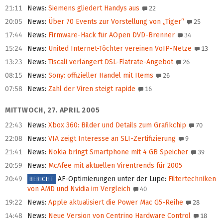
21:11
News
:
Siemens gliedert Handys aus
22
20:05
News
:
Über 70 Events zur Vorstellung von „Tiger“
25
17:44
News
:
Firmware-Hack für AOpen DVD-Brenner
34
15:24
News
:
United Internet-Töchter vereinen VoIP-Netze
13
13:23
News
:
Tiscali verlängert DSL-Flatrate-Angebot
26
08:15
News
:
Sony: offizieller Handel mit Items
26
07:58
News
:
Zahl der Viren steigt rapide
16
MITTWOCH, 27. APRIL 2005
22:43
News
:
Xbox 360: Bilder und Details zum Grafikchip
70
22:08
News
:
VIA zeigt Interesse an SLI-Zertifizierung
9
21:41
News
:
Nokia bringt Smartphone mit 4 GB Speicher
39
20:59
News
:
McAfee mit aktuellen Virentrends für 2005
20:49
AF-Optimierungen unter der Lupe
:
Filtertechniken
BERICHT
von AMD und Nvidia im Vergleich
40
19:22
News
:
Apple aktualisiert die Power Mac G5-Reihe
28
14:48
News
:
Neue Version von Centrino Hardware Control
18