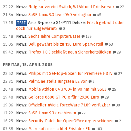
22:22
News
:
Netgear vereint Switch, WLAN und Printserver
27
21:54
News
:
SuSE Linux 9.3 Live-DVD verfügbar
45
17:18
Asus S-presso S1-P111 Deluxe
:
Frisch gebrüht oder
TEST
doch nur aufgewärmt?
8
15:48
News
:
Sechs Jahre ComputerBase!
159
15:05
News
:
Dell gewährt bis zu 150 Euro Sparvorteil
53
09:42
News
:
Firefox 1.0.3 schließt neun Sicherheitslücken
29
FREITAG, 15. APRIL 2005
22:52
News
:
Philips mit Set-Top-Boxen für Premiere HDTV
27
22:31
News
:
PalmOne stellt Tungsten E2 vor
5
20:48
News
:
Mobile Athlon 64 3700+ in 90 nm mit SSE3
25
19:40
News
:
GeForce 6600 GT PCIe für 129,90 Euro
29
19:06
News
:
Offizieller nVidia ForceWare 71.89 verfügbar
30
17:22
News
:
SuSE Linux 9.3 erschienen
27
16:25
News
:
Security-Patch für OpenOffice.org erschienen
2
07:58
News
:
Microsoft missachtet Frist der EU
103