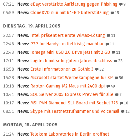
07:21
News
:
eBay: verstärkte Aufklärung gegen Phishing
9
05:59
News
:
CloneDVD nun mit 64-Bit-Unterstützung
15
DIENSTAG, 19. APRIL 2005
22:57
News
:
Intel präsentiert erste WiMax-Lösung
11
22:46
News
:
P2P für Handys mittelfristig machbar
11
22:43
News
:
Iomega Mini USB 2.0 Drive jetzt mit 2 GB
11
17:11
News
:
Logitech mit sehr gutem Jahresabschluss
23
16:58
News
:
Erste Informationen zu Gothic 3
32
15:28
News
:
Microsoft startet Werbekampagne für XP
56
13:18
News
:
Raptor-Gaming M2 Maus mit 2400 dpi
49
10:41
News
:
SQL Server 2005 Express Preview für alle
7
10:17
News
:
MSI P4N Diamond: SLI-Board mit Sockel 775
16
08:51
News
:
Skype mit Festnetzrufnummer und Voicemail
12
MONTAG, 18. APRIL 2005
21:24
News
:
Telekom Laboratories in Berlin eröffnet