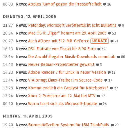
06:03
News
:
Apples Kampf gegen die Pressefreiheit
16
DIENSTAG, 12. APRIL 2005
21:27
News
:
Patchday: Microsoft veröffentlicht acht Bulletins
9
20:34
News
:
Mac OS X: „Tiger“ kommt am 29. April 2005
53
20:27
News
:
Auch AOpen mit 512-MB-GeForce
UPDATE
21
16:13
News
:
DSL-Flatrate von Tiscali für 8,90 Euro
72
15:14
News
:
Die Anzahl illegaler Musik-Downloads nimmt ab
80
14:43
News
:
Neuer Debian-Projektleiter gewählt
3
14:23
News
:
Adobe Reader 7 für Linux in neuer Version
13
13:44
News
:
VIA bringt Linux-Treiber im Source-Code
17
13:28
News
:
Kommt endlich ein Catalyst für Notebooks?
27
13:24
News
:
Xbox 2-Premiere am 12. Mai bei MTV
17
00:10
News
:
Wurm tarnt sich als Microsoft-Update
24
MONTAG, 11. APRIL 2005
19:40
News
:
Brennstoffzellen-System für IBM ThinkPads
29