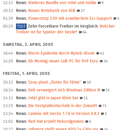
12:13
News
:
Weiteres Bundle von Intel und nVidia
9
10:13
News
:
Neues Notebook von Aldi
27
01:39
News
:
Powerstrip 3.59 mit erweitertem SLI-Support
5
00:29
Zehn ForceWare-Treiber im Vergleich
:
Welcher
TEST
Treiber ist für Spieler der beste?
64
SAMSTAG, 2. APRIL 2005
18:44
News
:
Wurm-Epidemie durch Mytob-Klone
41
14:20
News
:
Ab Montag neuer Lidl-PC für 949 Euro
34
FREITAG, 1. APRIL 2005
20:12
News
:
Sony plant „iTunes für Filme“
19
18:34
News
:
Dell verweigert sich Windows Edition N
31
14:11
News
:
Intel gibt in Japan klein bei
11
13:25
News
:
Die Festplattentechnik in der Zukunft
71
13:24
News
:
Camino mit Gecko 1.7.6 in Version 0.8.3
5
11:02
News
:
Red Hat erzielt Rekordgewinn
6
10:22
News
:
Infineon stellt neuen ADSL2+-Chip vor
14