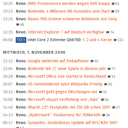
19:35
News
:
AMD-Prozessoren werden wegen Dell knapp
61
19:23
News
:
Nintendo: 4 Millionen Wii-Konsolen zum Start
29
13:20
News
:
Neues 900 Gramm schweres Notebook von Sony
46
12:15
News
:
Internet Explorer 7 auf Deutsch verfügbar
74
06:00
Intel Core 2 Extreme QX6700
:
1, 2 und 4 Kerne
133
TEST
MITTWOCH, 1. NOVEMBER 2006
22:12
News
:
Google weiterhin auf Einkaufstour
34
22:04
News
:
Nintendo Wii: 27 neue Spiele in diesem Jahr
77
20:28
News
:
Microsoft Office Live startet in Deutschland
11
20:07
News
:
US-Geheimdienst nutzt Wikipedia-Prinzip
35
18:12
News
:
Microsoft geht gegen Fälschungen vor
31
15:00
News
:
Microsoft stoppt Verfilmung von „Halo“
64
14:40
News
:
Hitachi: 2,5"-Festplatte mit 250 GB schon 2007
27
14:13
News
:
„Rydermark“: Konkurrenz für 3DMark06
36
06:17
News
:
Symantec: Kostenloses Update auf NIS/NAV 2007