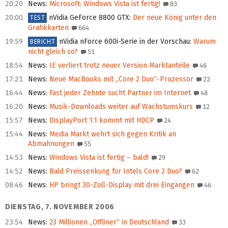
20:20
News
:
Microsoft: Windows Vista ist fertig!
83
20:00
nVidia GeForce 8800 GTX
:
Der neue König unter den
TEST
Grafikkarten
664
19:59
nVidia nForce 600i-Serie in der Vorschau
:
Warum
BERICHT
nicht gleich so?
51
18:54
News
:
IE verliert trotz neuer Version Marktanteile
46
17:21
News
:
Neue MacBooks mit „Core 2 Duo“-Prozessor
22
16:44
News
:
Fast jeder Zehnte sucht Partner im Internet
48
16:20
News
:
Musik-Downloads weiter auf Wachstumskurs
12
15:57
News
:
DisplayPort 1.1 kommt mit HDCP
24
15:44
News
:
Media Markt wehrt sich gegen Kritik an
Abmahnungen
55
14:53
News
:
Windows Vista ist fertig – bald!
29
14:52
News
:
Bald Preissenkung für Intels Core 2 Duo?
62
08:46
News
:
HP bringt 30-Zoll-Display mit drei Eingängen
46
DIENSTAG, 7. NOVEMBER 2006
23:54
News
:
23 Millionen „Offliner“ in Deutschland
33