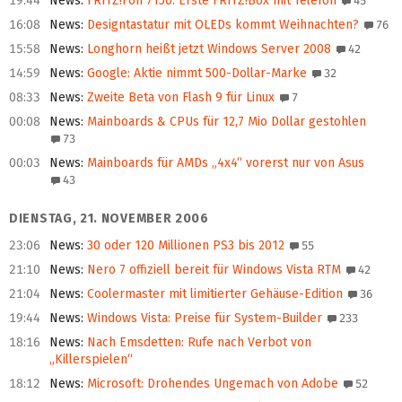
19:44
News
:
FRITZ!Fon 7150: Erste FRITZ!Box mit Telefon
45
16:08
News
:
Designtastatur mit OLEDs kommt Weihnachten?
76
15:58
News
:
Longhorn heißt jetzt Windows Server 2008
42
14:59
News
:
Google: Aktie nimmt 500-Dollar-Marke
32
08:33
News
:
Zweite Beta von Flash 9 für Linux
7
00:08
News
:
Mainboards & CPUs für 12,7 Mio Dollar gestohlen
73
00:03
News
:
Mainboards für AMDs „4x4“ vorerst nur von Asus
43
DIENSTAG, 21. NOVEMBER 2006
23:06
News
:
30 oder 120 Millionen PS3 bis 2012
55
21:10
News
:
Nero 7 offiziell bereit für Windows Vista RTM
42
21:04
News
:
Coolermaster mit limitierter Gehäuse-Edition
36
19:44
News
:
Windows Vista: Preise für System-Builder
233
18:16
News
:
Nach Emsdetten: Rufe nach Verbot von
„Killerspielen“
18:12
News
:
Microsoft: Drohendes Ungemach von Adobe
52