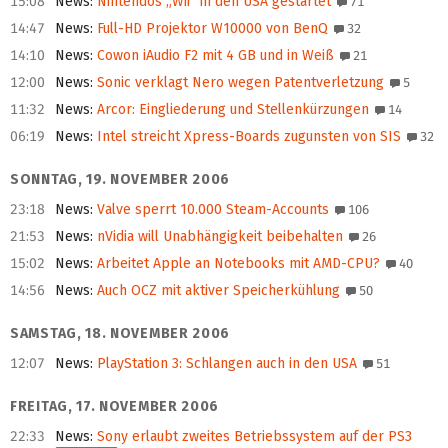
15:08
News
:
Nintendos „Wii“ in den USA gestartet
71
14:47
News
:
Full-HD Projektor W10000 von BenQ
32
14:10
News
:
Cowon iAudio F2 mit 4 GB und in Weiß
21
12:00
News
:
Sonic verklagt Nero wegen Patentverletzung
5
11:32
News
:
Arcor: Eingliederung und Stellenkürzungen
14
06:19
News
:
Intel streicht Xpress-Boards zugunsten von SIS
32
SONNTAG, 19. NOVEMBER 2006
23:18
News
:
Valve sperrt 10.000 Steam-Accounts
106
21:53
News
:
nVidia will Unabhängigkeit beibehalten
26
15:02
News
:
Arbeitet Apple an Notebooks mit AMD-CPU?
40
14:56
News
:
Auch OCZ mit aktiver Speicherkühlung
50
SAMSTAG, 18. NOVEMBER 2006
12:07
News
:
PlayStation 3: Schlangen auch in den USA
51
FREITAG, 17. NOVEMBER 2006
22:33
News
:
Sony erlaubt zweites Betriebssystem auf der PS3