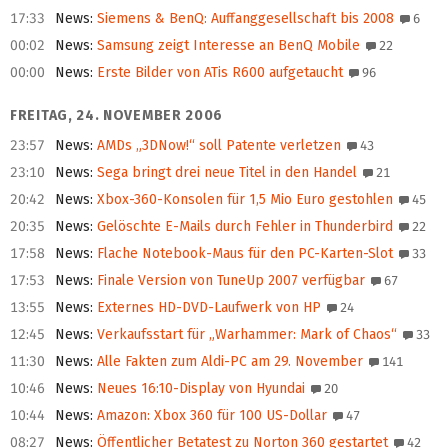
17:33
News
:
Siemens & BenQ: Auffanggesellschaft bis 2008
6
00:02
News
:
Samsung zeigt Interesse an BenQ Mobile
22
00:00
News
:
Erste Bilder von ATis R600 aufgetaucht
96
FREITAG, 24. NOVEMBER 2006
23:57
News
:
AMDs „3DNow!“ soll Patente verletzen
43
23:10
News
:
Sega bringt drei neue Titel in den Handel
21
20:42
News
:
Xbox-360-Konsolen für 1,5 Mio Euro gestohlen
45
20:35
News
:
Gelöschte E-Mails durch Fehler in Thunderbird
22
17:58
News
:
Flache Notebook-Maus für den PC-Karten-Slot
33
17:53
News
:
Finale Version von TuneUp 2007 verfügbar
67
13:55
News
:
Externes HD-DVD-Laufwerk von HP
24
12:45
News
:
Verkaufsstart für „Warhammer: Mark of Chaos“
33
11:30
News
:
Alle Fakten zum Aldi-PC am 29. November
141
10:46
News
:
Neues 16:10-Display von Hyundai
20
10:44
News
:
Amazon: Xbox 360 für 100 US-Dollar
47
08:27
News
:
Öffentlicher Betatest zu Norton 360 gestartet
42