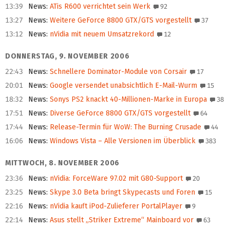
13:39
News
:
ATis R600 verrichtet sein Werk
92
13:27
News
:
Weitere GeForce 8800 GTX/GTS vorgestellt
37
13:12
News
:
nVidia mit neuem Umsatzrekord
12
DONNERSTAG, 9. NOVEMBER 2006
22:43
News
:
Schnellere Dominator-Module von Corsair
17
20:01
News
:
Google versendet unabsichtlich E-Mail-Wurm
15
18:32
News
:
Sonys PS2 knackt 40-Millionen-Marke in Europa
38
17:51
News
:
Diverse GeForce 8800 GTX/GTS vorgestellt
64
17:44
News
:
Release-Termin für WoW: The Burning Crusade
44
16:06
News
:
Windows Vista – Alle Versionen im Überblick
383
MITTWOCH, 8. NOVEMBER 2006
23:36
News
:
nVidia: ForceWare 97.02 mit G80-Support
20
23:25
News
:
Skype 3.0 Beta bringt Skypecasts und Foren
15
22:16
News
:
nVidia kauft iPod-Zulieferer PortalPlayer
9
22:14
News
:
Asus stellt „Striker Extreme“ Mainboard vor
63