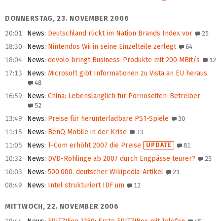
DONNERSTAG, 23. NOVEMBER 2006
20:01
News
:
Deutschland rückt im Nation Brands Index vor
25
18:30
News
:
Nintendos Wii in seine Einzelteile zerlegt
64
18:04
News
:
devolo bringt Business-Produkte mit 200 MBit/s
12
17:13
News
:
Microsoft gibt Informationen zu Vista an EU heraus
48
16:59
News
:
China: Lebenslänglich für Pornoseiten-Betreiber
52
13:49
News
:
Preise für herunterladbare PS1-Spiele
30
11:15
News
:
BenQ Mobile in der Krise
33
11:05
News
:
T-Com erhöht 2007 die Preise
UPDATE
81
10:32
News
:
DVD-Rohlinge ab 2007 durch Engpässe teurer?
23
10:03
News
:
500.000. deutscher Wikipedia-Artikel
21
08:49
News
:
Intel strukturiert IDF um
12
MITTWOCH, 22. NOVEMBER 2006