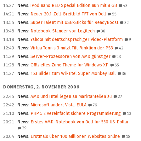
15:27
News
:
iPod nano RED Special Edition nun mit 8 GB
43
14:21
News
:
Neuer 20,1-Zoll-Breitbild-TFT von Dell
55
13:55
News
:
Super Talent mit USB-Sticks für ReadyBoost
32
13:48
News
:
Notebook-Ständer von Logitech
36
13:18
News
:
Yahoo! mit deutschsprachiger Video-Plattform
9
12:49
News
:
Virtua Tennis 3 nutzt Tilt-Funktion der PS3
42
11:39
News
:
Server-Prozessoren von AMD günstiger
23
11:28
News
:
Offizielles Zune Theme für Windows XP
65
11:27
News
:
153 Bilder zum Wii-Titel Super Monkey Ball
36
DONNERSTAG, 2. NOVEMBER 2006
22:45
News
:
AMD und Intel legen an Marktanteilen zu
27
22:42
News
:
Microsoft ändert Vista-EULA
76
21:10
News
:
PHP 5.2 vereinfacht sichere Programmierung
13
20:21
News
:
Erstes AMD-Notebook von Dell für 550 US-Dollar
29
20:04
News
:
Erstmals über 100 Millionen Websites online
18