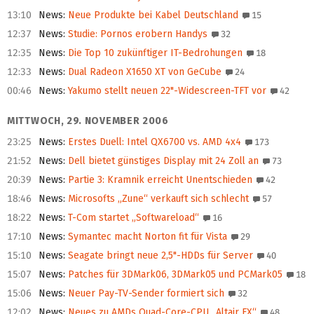
13:10
News
:
Neue Produkte bei Kabel Deutschland
15
12:37
News
:
Studie: Pornos erobern Handys
32
12:35
News
:
Die Top 10 zukünftiger IT-Bedrohungen
18
12:33
News
:
Dual Radeon X1650 XT von GeCube
24
00:46
News
:
Yakumo stellt neuen 22"-Widescreen-TFT vor
42
MITTWOCH, 29. NOVEMBER 2006
23:25
News
:
Erstes Duell: Intel QX6700 vs. AMD 4x4
173
21:52
News
:
Dell bietet günstiges Display mit 24 Zoll an
73
20:39
News
:
Partie 3: Kramnik erreicht Unentschieden
42
18:46
News
:
Microsofts „Zune“ verkauft sich schlecht
57
18:22
News
:
T-Com startet „Softwareload“
16
17:10
News
:
Symantec macht Norton fit für Vista
29
15:10
News
:
Seagate bringt neue 2,5"-HDDs für Server
40
15:07
News
:
Patches für 3DMark06, 3DMark05 und PCMark05
18
15:06
News
:
Neuer Pay-TV-Sender formiert sich
32
12:02
News
:
Neues zu AMDs Quad-Core-CPU „Altair FX“
48