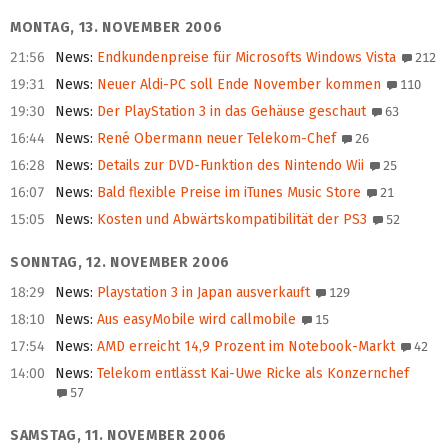
MONTAG, 13. NOVEMBER 2006
21:56
News
:
Endkundenpreise für Microsofts Windows Vista
212
19:31
News
:
Neuer Aldi-PC soll Ende November kommen
110
19:30
News
:
Der PlayStation 3 in das Gehäuse geschaut
63
16:44
News
:
René Obermann neuer Telekom-Chef
26
16:28
News
:
Details zur DVD-Funktion des Nintendo Wii
25
16:07
News
:
Bald flexible Preise im iTunes Music Store
21
15:05
News
:
Kosten und Abwärtskompatibilität der PS3
52
SONNTAG, 12. NOVEMBER 2006
18:29
News
:
Playstation 3 in Japan ausverkauft
129
18:10
News
:
Aus easyMobile wird callmobile
15
17:54
News
:
AMD erreicht 14,9 Prozent im Notebook-Markt
42
14:00
News
:
Telekom entlässt Kai-Uwe Ricke als Konzernchef
57
SAMSTAG, 11. NOVEMBER 2006