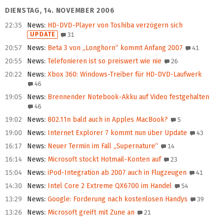
DIENSTAG, 14. NOVEMBER 2006
22:35
News
:
HD-DVD-Player von Toshiba verzögern sich
UPDATE
31
20:57
News
:
Beta 3 von „Longhorn“ kommt Anfang 2007
41
20:55
News
:
Telefonieren ist so preiswert wie nie
26
20:22
News
:
Xbox 360: Windows-Treiber für HD-DVD-Laufwerk
46
19:05
News
:
Brennender Notebook-Akku auf Video festgehalten
46
19:02
News
:
802.11n bald auch in Apples MacBook?
5
19:00
News
:
Internet Explorer 7 kommt nun über Update
43
16:17
News
:
Neuer Termin im Fall „Supernature“
14
16:14
News
:
Microsoft stockt Hotmail-Konten auf
23
15:04
News
:
iPod-Integration ab 2007 auch in Flugzeugen
41
14:30
News
:
Intel Core 2 Extreme QX6700 im Handel
54
13:29
News
:
Google: Forderung nach kostenlosen Handys
39
13:26
News
:
Microsoft greift mit Zune an
21