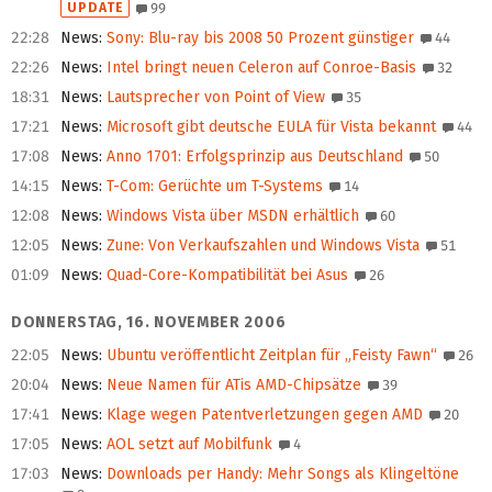
UPDATE
99
22:28
News
:
Sony: Blu-ray bis 2008 50 Prozent günstiger
44
22:26
News
:
Intel bringt neuen Celeron auf Conroe-Basis
32
18:31
News
:
Lautsprecher von Point of View
35
17:21
News
:
Microsoft gibt deutsche EULA für Vista bekannt
44
17:08
News
:
Anno 1701: Erfolgsprinzip aus Deutschland
50
14:15
News
:
T-Com: Gerüchte um T-Systems
14
12:08
News
:
Windows Vista über MSDN erhältlich
60
12:05
News
:
Zune: Von Verkaufszahlen und Windows Vista
51
01:09
News
:
Quad-Core-Kompatibilität bei Asus
26
DONNERSTAG, 16. NOVEMBER 2006
22:05
News
:
Ubuntu veröffentlicht Zeitplan für „Feisty Fawn“
26
20:04
News
:
Neue Namen für ATis AMD-Chipsätze
39
17:41
News
:
Klage wegen Patentverletzungen gegen AMD
20
17:05
News
:
AOL setzt auf Mobilfunk
4
17:03
News
:
Downloads per Handy: Mehr Songs als Klingeltöne