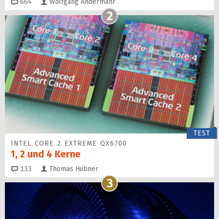
Kommentare
664
Wolfgang Andermahr
2
TEST
INTEL CORE 2 EXTREME QX6700
1, 2 und 4 Kerne
Kommentare
133
Thomas Hübner
3