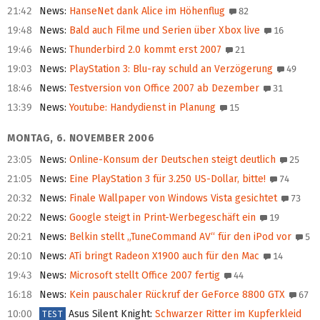
21:42
News
:
HanseNet dank Alice im Höhenflug
82
19:48
News
:
Bald auch Filme und Serien über Xbox live
16
19:46
News
:
Thunderbird 2.0 kommt erst 2007
21
19:03
News
:
PlayStation 3: Blu-ray schuld an Verzögerung
49
18:46
News
:
Testversion von Office 2007 ab Dezember
31
13:39
News
:
Youtube: Handydienst in Planung
15
MONTAG, 6. NOVEMBER 2006
23:05
News
:
Online-Konsum der Deutschen steigt deutlich
25
21:05
News
:
Eine PlayStation 3 für 3.250 US-Dollar, bitte!
74
20:32
News
:
Finale Wallpaper von Windows Vista gesichtet
73
20:22
News
:
Google steigt in Print-Werbegeschäft ein
19
20:21
News
:
Belkin stellt „TuneCommand AV“ für den iPod vor
5
20:10
News
:
ATi bringt Radeon X1900 auch für den Mac
14
19:43
News
:
Microsoft stellt Office 2007 fertig
44
16:18
News
:
Kein pauschaler Rückruf der GeForce 8800 GTX
67
10:00
Asus Silent Knight
:
Schwarzer Ritter im Kupferkleid
TEST