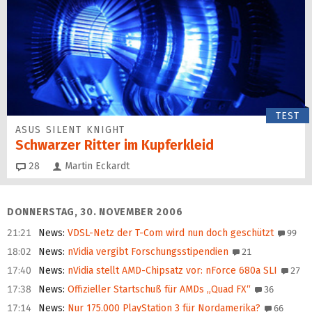
TEST
ASUS SILENT KNIGHT
Schwarzer Ritter im Kupferkleid
Kommentare
28
Martin Eckardt
DONNERSTAG, 30. NOVEMBER 2006
21:21
News
:
VDSL-Netz der T-Com wird nun doch geschützt
99
18:02
News
:
nVidia vergibt Forschungsstipendien
21
17:40
News
:
nVidia stellt AMD-Chipsatz vor: nForce 680a SLI
27
17:38
News
:
Offizieller Startschuß für AMDs „Quad FX“
36
17:14
News
:
Nur 175.000 PlayStation 3 für Nordamerika?
66