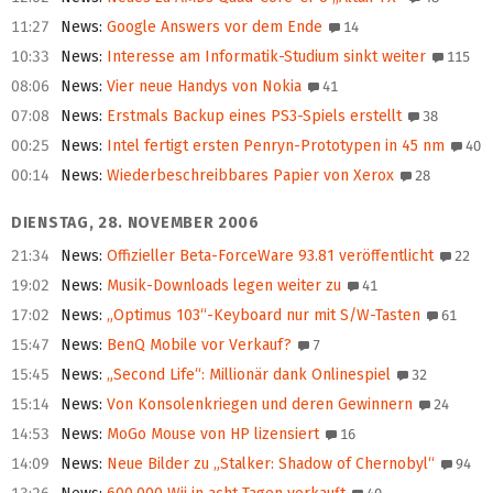
11:27
News
:
Google Answers vor dem Ende
14
10:33
News
:
Interesse am Informatik-Studium sinkt weiter
115
08:06
News
:
Vier neue Handys von Nokia
41
07:08
News
:
Erstmals Backup eines PS3-Spiels erstellt
38
00:25
News
:
Intel fertigt ersten Penryn-Prototypen in 45 nm
40
00:14
News
:
Wiederbeschreibbares Papier von Xerox
28
DIENSTAG, 28. NOVEMBER 2006
21:34
News
:
Offizieller Beta-ForceWare 93.81 veröffentlicht
22
19:02
News
:
Musik-Downloads legen weiter zu
41
17:02
News
:
„Optimus 103“-Keyboard nur mit S/W-Tasten
61
15:47
News
:
BenQ Mobile vor Verkauf?
7
15:45
News
:
„Second Life“: Millionär dank Onlinespiel
32
15:14
News
:
Von Konsolenkriegen und deren Gewinnern
24
14:53
News
:
MoGo Mouse von HP lizensiert
16
14:09
News
:
Neue Bilder zu „Stalker: Shadow of Chernobyl“
94