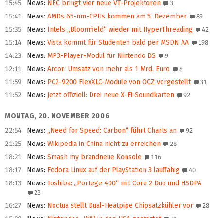
15:45
News
:
NEC bringt vier neue VT-Projektoren
3
15:41
News
:
AMDs 65-nm-CPUs kommen am 5. Dezember
89
15:35
News
:
Intels „Bloomfield“ wieder mit HyperThreading
42
15:14
News
:
Vista kommt für Studenten bald per MSDN AA
198
14:23
News
:
MP3-Player-Modul für Nintendo DS
9
12:11
News
:
Arcor: Umsatz von mehr als 1 Mrd. Euro
8
11:59
News
:
PC2-9200 FlexXLC-Module von OCZ vorgestellt
31
11:52
News
:
Jetzt offiziell: Drei neue X-Fi-Soundkarten
92
MONTAG, 20. NOVEMBER 2006
22:54
News
:
„Need for Speed: Carbon“ führt Charts an
92
21:25
News
:
Wikipedia in China nicht zu erreichen
28
18:21
News
:
Smash my brandneue Konsole
116
18:17
News
:
Fedora Linux auf der PlayStation 3 lauffähig
40
18:13
News
:
Toshiba: „Portege 400“ mit Core 2 Duo und HSDPA
23
16:27
News
:
Noctua stellt Dual-Heatpipe Chipsatzkühler vor
28