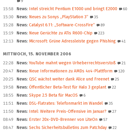
9
15:58
News
:
Intel streicht Pentium E1000 und bringt E2000
60
15:30
News
:
Neues zu Sonys „PlayStation 3“
35
15:28
News
:
Catalyst 6.11: „Software-CrossFire“
89
15:19
News
:
Neue Gerüchte zu ATis R600-Chip
223
12:13
News
:
Microsoft: Grüne Adressleiste gegen Phishing
41
MITTWOCH, 15. NOVEMBER 2006
22:28
News
:
YouTube mahnt wegen Urheberrechtsverstoß
21
20:47
News
:
Neue Informationen zu AMDs 4x4-Plattform
120
20:25
News
:
QSC wächst weiter dank Alice und Freenet
25
19:58
News
:
Öffentlicher Beta-Test für Halo 3 geplant
22
18:55
News
:
Skype 2.5 Beta für MacOS
6
11:51
News
:
DSL-Flatrates: Telefonmarkt im Wandel
35
11:50
News
:
Intel: Weitere Preis-Offensive im Januar?
27
08:49
News
:
Erster 20x-DVD-Brenner von LiteOn
57
08:47
News
:
Sechs Sicherheitsbulletins zum Patchday
22