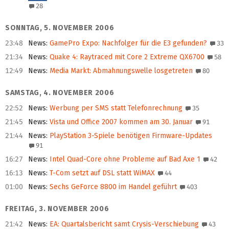
28
SONNTAG, 5. NOVEMBER 2006
23:48
News
:
GamePro Expo: Nachfolger für die E3 gefunden?
33
21:34
News
:
Quake 4: Raytraced mit Core 2 Extreme QX6700
58
12:49
News
:
Media Markt: Abmahnungswelle losgetreten
80
SAMSTAG, 4. NOVEMBER 2006
22:52
News
:
Werbung per SMS statt Telefonrechnung
35
21:45
News
:
Vista und Office 2007 kommen am 30. Januar
91
21:44
News
:
PlayStation 3-Spiele benötigen Firmware-Updates
91
16:27
News
:
Intel Quad-Core ohne Probleme auf Bad Axe 1
42
16:13
News
:
T-Com setzt auf DSL statt WiMAX
44
01:00
News
:
Sechs GeForce 8800 im Handel geführt
403
FREITAG, 3. NOVEMBER 2006
21:42
News
:
EA: Quartalsbericht samt Crysis-Verschiebung
43