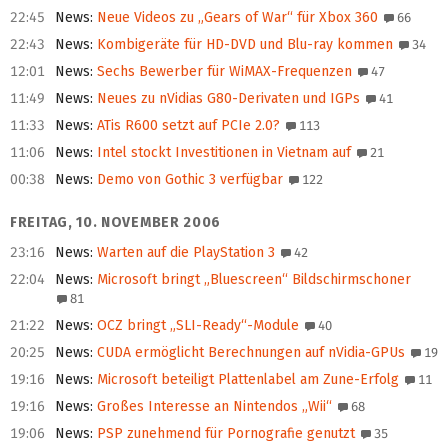
22:45
News
:
Neue Videos zu „Gears of War“ für Xbox 360
66
22:43
News
:
Kombigeräte für HD-DVD und Blu-ray kommen
34
12:01
News
:
Sechs Bewerber für WiMAX-Frequenzen
47
11:49
News
:
Neues zu nVidias G80-Derivaten und IGPs
41
11:33
News
:
ATis R600 setzt auf PCIe 2.0?
113
11:06
News
:
Intel stockt Investitionen in Vietnam auf
21
00:38
News
:
Demo von Gothic 3 verfügbar
122
FREITAG, 10. NOVEMBER 2006
23:16
News
:
Warten auf die PlayStation 3
42
22:04
News
:
Microsoft bringt „Bluescreen“ Bildschirmschoner
81
21:22
News
:
OCZ bringt „SLI-Ready“-Module
40
20:25
News
:
CUDA ermöglicht Berechnungen auf nVidia-GPUs
19
19:16
News
:
Microsoft beteiligt Plattenlabel am Zune-Erfolg
11
19:16
News
:
Großes Interesse an Nintendos „Wii“
68
19:06
News
:
PSP zunehmend für Pornografie genutzt
35