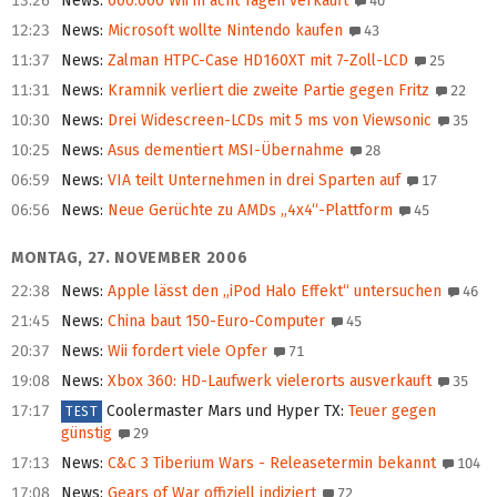
13:26
News
:
600.000 Wii in acht Tagen verkauft
40
12:23
News
:
Microsoft wollte Nintendo kaufen
43
11:37
News
:
Zalman HTPC-Case HD160XT mit 7-Zoll-LCD
25
11:31
News
:
Kramnik verliert die zweite Partie gegen Fritz
22
10:30
News
:
Drei Widescreen-LCDs mit 5 ms von Viewsonic
35
10:25
News
:
Asus dementiert MSI-Übernahme
28
06:59
News
:
VIA teilt Unternehmen in drei Sparten auf
17
06:56
News
:
Neue Gerüchte zu AMDs „4x4“-Plattform
45
MONTAG, 27. NOVEMBER 2006
22:38
News
:
Apple lässt den „iPod Halo Effekt“ untersuchen
46
21:45
News
:
China baut 150-Euro-Computer
45
20:37
News
:
Wii fordert viele Opfer
71
19:08
News
:
Xbox 360: HD-Laufwerk vielerorts ausverkauft
35
17:17
Coolermaster Mars und Hyper TX
:
Teuer gegen
TEST
günstig
29
17:13
News
:
C&C 3 Tiberium Wars - Releasetermin bekannt
104
17:08
News
:
Gears of War offiziell indiziert
72