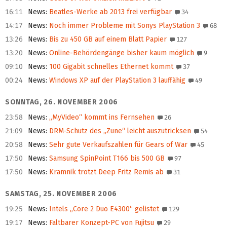
16:11
News
:
Beatles-Werke ab 2013 frei verfügbar
34
14:17
News
:
Noch immer Probleme mit Sonys PlayStation 3
68
13:26
News
:
Bis zu 450 GB auf einem Blatt Papier
127
13:20
News
:
Online-Behördengänge bisher kaum möglich
9
09:10
News
:
100 Gigabit schnelles Ethernet kommt
37
00:24
News
:
Windows XP auf der PlayStation 3 lauffähig
49
SONNTAG, 26. NOVEMBER 2006
23:58
News
:
„MyVideo“ kommt ins Fernsehen
26
21:09
News
:
DRM-Schutz des „Zune“ leicht auszutricksen
54
20:58
News
:
Sehr gute Verkaufszahlen für Gears of War
45
17:50
News
:
Samsung SpinPoint T166 bis 500 GB
97
17:50
News
:
Kramnik trotzt Deep Fritz Remis ab
31
SAMSTAG, 25. NOVEMBER 2006
19:25
News
:
Intels „Core 2 Duo E4300“ gelistet
129
19:17
News
:
Faltbarer Konzept-PC von Fujitsu
29