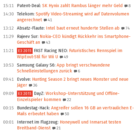
15:11
Patent-Deal
:
SK Hynix zahlt Rambus länger mehr Geld
8
14:30
Telekom
:
Spotify Video-Streaming wird auf Datenvolumen
angerechnet
41
13:12
Absatz-Flaute
:
Intel baut erneut hunderte Stellen ab
74
11:29
Rajeev Sur
:
Nokia-CEO kündigt Rückkehr ins Smartphone-
Geschäft an
43
11:21
FAST Racing NEO
:
Futuristisches Rennspiel im
E3 2015
WipEout-Stil für Wii U
49
10:53
Samsung Galaxy S6
:
App bringt verschwundene
Schnelleinstellungen zurück
6
09:41
Evolve
:
Hunting Season 2 bringt neues Monster und neue
Jäger
36
09:09
DayZ
:
Workshop-Unterstützung und Offline-
E3 2015
Einzelspieler kommen
22
00:15
Bundestag-Hack
:
Angreifer sollen 16 GB an vertraulichen E-
Mails erbeutet haben
50
00:01
Internet im Flugzeug
:
Honeywell und Inmarsat testen
Breitband-Dienst
21