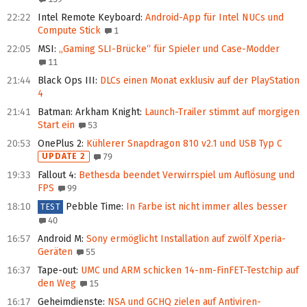
22:22
Intel Remote Keyboard
:
Android-App für Intel NUCs und
Compute Stick
1
22:05
MSI
:
„Gaming SLI-Brücke“ für Spieler und Case-Modder
11
21:44
Black Ops III
:
DLCs einen Monat exklusiv auf der PlayStation
4
21:41
Batman: Arkham Knight
:
Launch-Trailer stimmt auf morgigen
Start ein
53
20:53
OnePlus 2
:
Kühlerer Snapdragon 810 v2.1 und USB Typ C
UPDATE 2
79
19:33
Fallout 4
:
Bethesda beendet Verwirrspiel um Auflösung und
FPS
99
18:10
Pebble Time
:
In Farbe ist nicht immer alles besser
TEST
40
16:57
Android M
:
Sony ermöglicht Installation auf zwölf Xperia-
Geräten
55
16:37
Tape-out
:
UMC und ARM schicken 14-nm-FinFET-Testchip auf
den Weg
15
16:17
Geheimdienste
:
NSA und GCHQ zielen auf Antiviren-