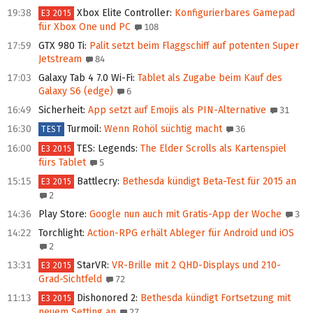
19:38
Xbox Elite Controller
:
Konfigurierbares Gamepad
E3 2015
für Xbox One und PC
108
17:59
GTX 980 Ti
:
Palit setzt beim Flaggschiff auf potenten Super
Jetstream
84
17:03
Galaxy Tab 4 7.0 Wi-Fi
:
Tablet als Zugabe beim Kauf des
Galaxy S6 (edge)
6
16:49
Sicherheit
:
App setzt auf Emojis als PIN-Alternative
31
16:30
Turmoil
:
Wenn Rohöl süchtig macht
36
TEST
16:00
TES: Legends
:
The Elder Scrolls als Kartenspiel
E3 2015
fürs Tablet
5
15:15
Battlecry
:
Bethesda kündigt Beta-Test für 2015 an
E3 2015
2
14:36
Play Store
:
Google nun auch mit Gratis-App der Woche
3
14:22
Torchlight
:
Action-RPG erhält Ableger für Android und iOS
2
13:31
StarVR
:
VR-Brille mit 2 QHD-Displays und 210-
E3 2015
Grad-Sichtfeld
72
11:13
Dishonored 2
:
Bethesda kündigt Fortsetzung mit
E3 2015
neuem Setting an
27