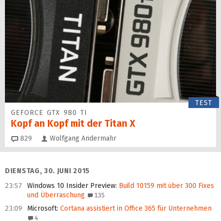
TEST
GEFORCE GTX 980 TI
Kopf an Kopf mit der Titan X
Kommentare
829
Wolfgang Andermahr
DIENSTAG, 30. JUNI 2015
23:57
Windows 10 Insider Preview
:
Build 10159 mit über 300 Fixes
und Überraschung
135
23:09
Microsoft
:
Cortana assistiert in Office 365 für Unternehmen
4