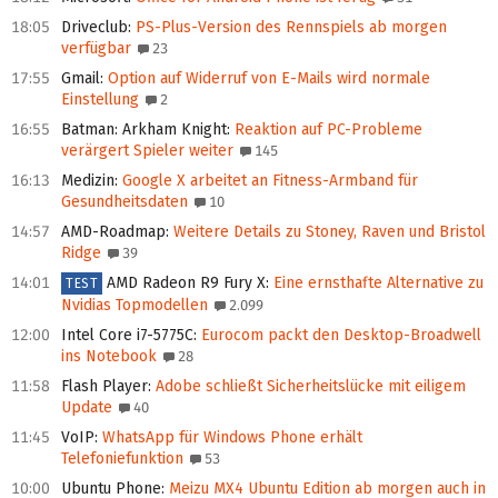
18:05
Driveclub
:
PS-Plus-Version des Rennspiels ab morgen
verfügbar
23
17:55
Gmail
:
Option auf Widerruf von E-Mails wird normale
Einstellung
2
16:55
Batman: Arkham Knight
:
Reaktion auf PC-Probleme
verärgert Spieler weiter
145
16:13
Medizin
:
Google X arbeitet an Fitness-Armband für
Gesundheitsdaten
10
14:57
AMD-Roadmap
:
Weitere Details zu Stoney, Raven und Bristol
Ridge
39
14:01
AMD Radeon R9 Fury X
:
Eine ernsthafte Alternative zu
TEST
Nvidias Topmodellen
2.099
12:00
Intel Core i7-5775C
:
Eurocom packt den Desktop-Broadwell
ins Notebook
28
11:58
Flash Player
:
Adobe schließt Sicherheitslücke mit eiligem
Update
40
11:45
VoIP
:
WhatsApp für Windows Phone erhält
Telefoniefunktion
53
10:00
Ubuntu Phone
:
Meizu MX4 Ubuntu Edition ab morgen auch in