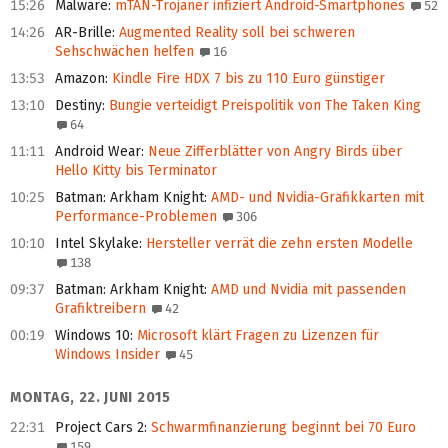
15:26
Malware
:
mTAN-Trojaner infiziert Android-Smartphones
52
14:26
AR-Brille
:
Augmented Reality soll bei schweren
Sehschwächen helfen
16
13:53
Amazon
:
Kindle Fire HDX 7 bis zu 110 Euro günstiger
13:10
Destiny
:
Bungie verteidigt Preispolitik von The Taken King
64
11:11
Android Wear
:
Neue Zifferblätter von Angry Birds über
Hello Kitty bis Terminator
10:25
Batman: Arkham Knight
:
AMD- und Nvidia-Grafikkarten mit
Performance-Problemen
306
10:10
Intel Skylake
:
Hersteller verrät die zehn ersten Modelle
138
09:37
Batman: Arkham Knight
:
AMD und Nvidia mit passenden
Grafiktreibern
42
00:19
Windows 10
:
Microsoft klärt Fragen zu Lizenzen für
Windows Insider
45
MONTAG, 22. JUNI 2015
22:31
Project Cars 2
:
Schwarmfinanzierung beginnt bei 70 Euro
159