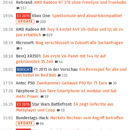
20:46
Rebrand
:
AMD Radeon R7 370 ohne FreeSync und TrueAudio
157
19:04
Xbox One
:
Spielkonsole wird abwärtskompatibel
E3 2015
UPDATE
200
18:38
AMD Radeon R9
:
Fury X kostet 649 US-Dollar und ist ab 24.
Juni erhältlich
829
18:19
Microsoft
:
Bing verschlüsselt in Zukunft alle Suchanfragen
6
18:18
BenQ XR3501
:
Das erste VA-Panel mit 144 Hz auf
gekrümmten 35 Zoll
44
18:01
F1 2015 in der Vorschau
:
Ein Rennspiel für alle und
BERICHT
mit Vettel im Red Bull
235
17:59
Antec P50
:
Zweikammer-Gehäuse P50 für 75 Euro
30
17:26
Fairphone 2
:
Das faire Smartphone ist modular und hat
mehr Power
39
16:35
Star Wars Battlefront
:
EA zeigt Gefechte aus
E3 2015
Multiplayer und Coop
18
15:01
Bundestags-Hack
:
Merkels Rechner vom Angriff betroffen
UPDATE
66