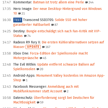
17:47
Kommentar
:
Batman ist trotz allem eine Perle
244
17:35
Hero Image
:
Der neue Desktop-Hintergrund von Windows
10
21
16:30
Transcend SSD370S
:
Solide SSD mit hoher
TEST
garantierter Haltbarkeit
87
14:25
Destiny
:
Bungie entschuldigt sich nach Fan-Kritik mit VIP-
Status
74
14:17
Radeon R9 Fury X
:
Die ersten Kühleralternativen setzen auf
Wasser
UPDATE
167
13:58
Xbox One
:
Forza-Edition der Spielkonsole macht
Motorgeräusche
45
12:48
The Evil Within
:
Update entfernt schwarze Balken auf
Spielkonsolen
20
12:45
Android-Apps
:
Monument Valley kostenlos im Amazon App-
Shop
1
12:43
Facebook Messenger
:
Anmeldung auch mit
Mobilfunknummer statt Account
2
10:58
Datenschutz
:
Überforderung sorgt bei Deutschen für
Machtlosigkeit
59