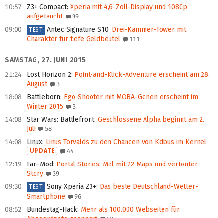
10:57
Z3+ Compact
:
Xperia mit 4,6-Zoll-Display und 1080p
aufgetaucht
99
09:00
Antec Signature S10
:
Drei-Kammer-Tower mit
TEST
Charakter für tiefe Geldbeutel
111
SAMSTAG, 27. JUNI 2015
21:24
Lost Horizon 2
:
Point-and-Klick-Adventure erscheint am 28.
August
3
18:08
Battleborn
:
Ego-Shooter mit MOBA-Genen erscheint im
Winter 2015
3
14:08
Star Wars: Battlefront
:
Geschlossene Alpha beginnt am 2.
Juli
58
14:08
Linux
:
Linus Torvalds zu den Chancen von Kdbus im Kernel
UPDATE
44
12:19
Fan-Mod
:
Portal Stories: Mel mit 22 Maps und vertonter
Story
39
09:30
Sony Xperia Z3+
:
Das beste Deutschland-Wetter-
TEST
Smartphone
96
08:52
Bundestag-Hack
:
Mehr als 100.000 Webseiten für