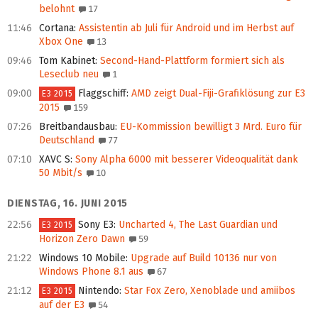
belohnt
17
11:46
Cortana
:
Assistentin ab Juli für Android und im Herbst auf
Xbox One
13
09:46
Tom Kabinet
:
Second-Hand-Plattform formiert sich als
Leseclub neu
1
09:00
Flaggschiff
:
AMD zeigt Dual-Fiji-Grafiklösung zur E3
E3 2015
2015
159
07:26
Breitbandausbau
:
EU-Kommission bewilligt 3 Mrd. Euro für
Deutschland
77
07:10
XAVC S
:
Sony Alpha 6000 mit besserer Videoqualität dank
50 Mbit/s
10
DIENSTAG, 16. JUNI 2015
22:56
Sony E3
:
Uncharted 4, The Last Guardian und
E3 2015
Horizon Zero Dawn
59
21:22
Windows 10 Mobile
:
Upgrade auf Build 10136 nur von
Windows Phone 8.1 aus
67
21:12
Nintendo
:
Star Fox Zero, Xenoblade und amiibos
E3 2015
auf der E3
54