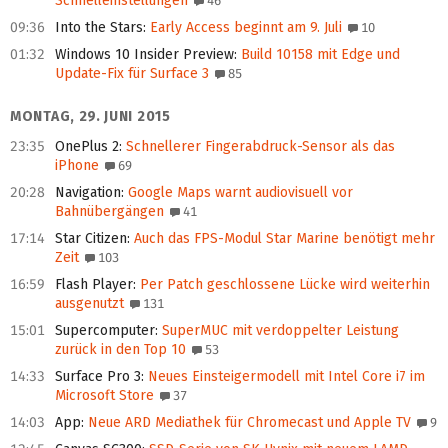
Schnelleinstellungen
46
09:36
Into the Stars
:
Early Access beginnt am 9. Juli
10
01:32
Windows 10 Insider Preview
:
Build 10158 mit Edge und
Update-Fix für Surface 3
85
MONTAG, 29. JUNI 2015
23:35
OnePlus 2
:
Schnellerer Fingerabdruck-Sensor als das
iPhone
69
20:28
Navigation
:
Google Maps warnt audiovisuell vor
Bahnübergängen
41
17:14
Star Citizen
:
Auch das FPS-Modul Star Marine benötigt mehr
Zeit
103
16:59
Flash Player
:
Per Patch geschlossene Lücke wird weiterhin
ausgenutzt
131
15:01
Supercomputer
:
SuperMUC mit verdoppelter Leistung
zurück in den Top 10
53
14:33
Surface Pro 3
:
Neues Einsteigermodell mit Intel Core i7 im
Microsoft Store
37
14:03
App
:
Neue ARD Mediathek für Chromecast und Apple TV
9