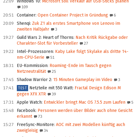
22:09
Windows 10
:
Microsoft soll Verkauf auf USB-Sticks planen
109
20:51
Container
:
Open Container Project in Gründung
6
20:09
Shenqi
:
Zuk Z1 als erstes Smartphone von Lenovo im
zweiten Halbjahr
3
19:27
Guild Wars 2: Heart of Thorns
:
Nach Kritik Rückgabe oder
Charakter-Slot für Vorbesteller
27
19:22
Intel-Prozessoren
:
Kaby Lake folgt Skylake als dritte 14-
nm-CPU-Serie
51
18:31
EU-Kommission
:
Roaming-Ende im Tausch gegen
Netzneutralität
25
17:45
Shadow Warrior 2
:
15 Minuten Gameplay im Video
3
17:41
Netzteile mit 550 Watt
:
Fractal Design Edison M
TEST
gegen XFX XTR
39
17:31
Apple Watch
:
Entwickler bringt Mac OS 7.5.5 zum Laufen
5
15:48
Facebook
:
Personen werden über Bilder auch ohne Gesicht
erkannt
73
15:27
FreeSync-Monitore
:
AOC mit zwei Modellen künftig auch
zweigleisig
34