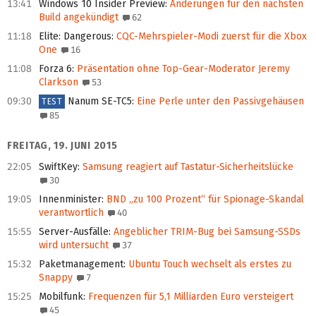
13:41
Windows 10 Insider Preview
:
Änderungen für den nächsten
Build angekündigt
62
11:18
Elite: Dangerous
:
CQC-Mehrspieler-Modi zuerst für die Xbox
One
16
11:08
Forza 6
:
Präsentation ohne Top-Gear-Moderator Jeremy
Clarkson
53
09:30
Nanum SE-TC5
:
Eine Perle unter den Passivgehäusen
TEST
85
FREITAG, 19. JUNI 2015
22:05
SwiftKey
:
Samsung reagiert auf Tastatur-Sicherheitslücke
30
19:05
Innenminister
:
BND „zu 100 Prozent“ für Spionage-Skandal
verantwortlich
40
15:55
Server-Ausfälle
:
Angeblicher TRIM-Bug bei Samsung-SSDs
wird untersucht
37
15:32
Paketmanagement
:
Ubuntu Touch wechselt als erstes zu
Snappy
7
15:25
Mobilfunk
:
Frequenzen für 5,1 Milliarden Euro versteigert
45