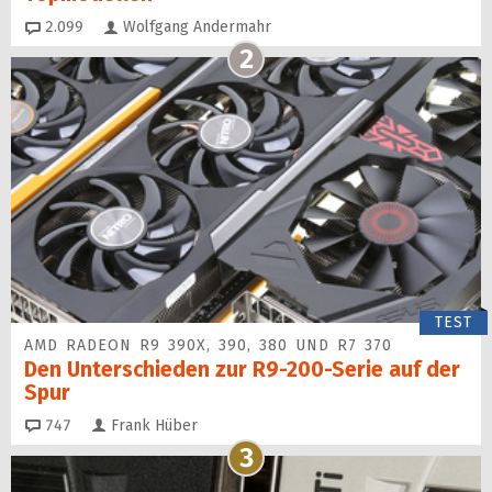
Kommentare
2.099
Wolfgang Andermahr
2
TEST
AMD RADEON R9 390X, 390, 380 UND R7 370
Den Unterschieden zur R9-200-Serie auf der
Spur
Kommentare
747
Frank Hüber
3