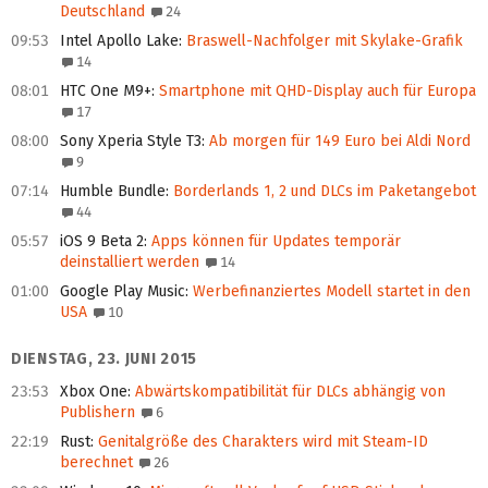
Deutschland
24
09:53
Intel Apollo Lake
:
Braswell-Nachfolger mit Skylake-Grafik
14
08:01
HTC One M9+
:
Smartphone mit QHD-Display auch für Europa
17
08:00
Sony Xperia Style T3
:
Ab morgen für 149 Euro bei Aldi Nord
9
07:14
Humble Bundle
:
Borderlands 1, 2 und DLCs im Paketangebot
44
05:57
iOS 9 Beta 2
:
Apps können für Updates temporär
deinstalliert werden
14
01:00
Google Play Music
:
Werbefinanziertes Modell startet in den
USA
10
DIENSTAG, 23. JUNI 2015
23:53
Xbox One
:
Abwärtskompatibilität für DLCs abhängig von
Publishern
6
22:19
Rust
:
Genitalgröße des Charakters wird mit Steam-ID
berechnet
26