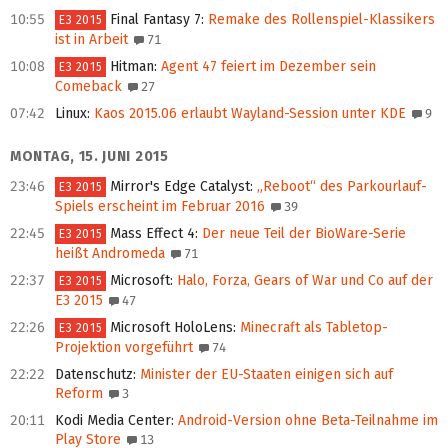
10:55
Final Fantasy 7
:
Remake des Rollenspiel-Klassikers
E3 2015
ist in Arbeit
71
10:08
Hitman
:
Agent 47 feiert im Dezember sein
E3 2015
Comeback
27
07:42
Linux
:
Kaos 2015.06 erlaubt Wayland-Session unter KDE
9
MONTAG, 15. JUNI 2015
23:46
Mirror's Edge Catalyst
:
„Reboot“ des Parkourlauf-
E3 2015
Spiels erscheint im Februar 2016
39
22:45
Mass Effect 4
:
Der neue Teil der BioWare-Serie
E3 2015
heißt Andromeda
71
22:37
Microsoft
:
Halo, Forza, Gears of War und Co auf der
E3 2015
E3 2015
47
22:26
Microsoft HoloLens
:
Minecraft als Tabletop-
E3 2015
Projektion vorgeführt
74
22:22
Datenschutz
:
Minister der EU-Staaten einigen sich auf
Reform
3
20:11
Kodi Media Center
:
Android-Version ohne Beta-Teilnahme im
Play Store
13