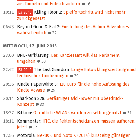
aus Tunneln und Hubschraubern
16
10:11
Killing Floor 2
:
Spielfortschritt wird nicht mehr
E3 2015
zurückgesetzt
06:43
Beyond Good & Evil 2
:
Einstellung des Action-Adventures
wahrscheinlich
22
MITTWOCH, 17. JUNI 2015
23:00
BND-Aufklärung
:
Das Kanzleramt will das Parlament
umgehen
58
22:42
The Last Guardian
:
Lange Entwicklungszeit aufgrund
E3 2015
technischer Limitierungen
39
20:36
Kindle Paperwhite 3
:
120 Euro für die hohe Auflösung des
Kindle Voyage
29
20:14
Sharkoon S28
:
Geräumiger Midi-Tower mit Überdruck-
Konzept
33
18:37
Bitkom
:
Öffentliche WLANs werden zu selten genutzt
31
18:11
Kommentar
:
HTC, die Fehlentscheidungen müssen aufhören,
jetzt!
72
17:56
Motorola
:
Nexus 6 und Moto X (2014) kurzzeitig günstiger