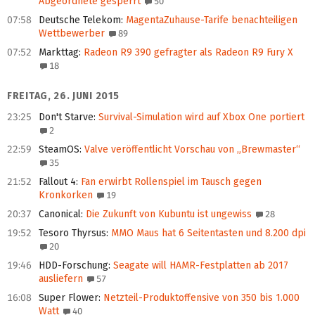
Abgeordnete gesperrt
50
07:58
Deutsche Telekom
:
MagentaZuhause-Tarife benachteiligen
Wettbewerber
89
07:52
Markttag
:
Radeon R9 390 gefragter als Radeon R9 Fury X
18
FREITAG, 26. JUNI 2015
23:25
Don't Starve
:
Survival-Simulation wird auf Xbox One portiert
2
22:59
SteamOS
:
Valve veröffentlicht Vorschau von „Brewmaster“
35
21:52
Fallout 4
:
Fan erwirbt Rollenspiel im Tausch gegen
Kronkorken
19
20:37
Canonical
:
Die Zukunft von Kubuntu ist ungewiss
28
19:52
Tesoro Thyrsus
:
MMO Maus hat 6 Seitentasten und 8.200 dpi
20
19:46
HDD-Forschung
:
Seagate will HAMR-Festplatten ab 2017
ausliefern
57
16:08
Super Flower
:
Netzteil-Produktoffensive von 350 bis 1.000
Watt
40