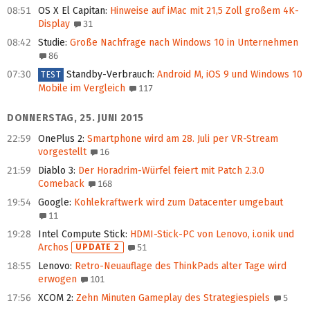
08:51
OS X El Capitan
:
Hinweise auf iMac mit 21,5 Zoll großem 4K-
Display
31
08:42
Studie
:
Große Nachfrage nach Windows 10 in Unternehmen
86
07:30
Standby-Verbrauch
:
Android M, iOS 9 und Windows 10
TEST
Mobile im Vergleich
117
DONNERSTAG, 25. JUNI 2015
22:59
OnePlus 2
:
Smartphone wird am 28. Juli per VR-Stream
vorgestellt
16
21:59
Diablo 3
:
Der Horadrim-Würfel feiert mit Patch 2.3.0
Comeback
168
19:54
Google
:
Kohlekraftwerk wird zum Datacenter umgebaut
11
19:28
Intel Compute Stick
:
HDMI-Stick-PC von Lenovo, i.onik und
Archos
UPDATE 2
51
18:55
Lenovo
:
Retro-Neuauflage des ThinkPads alter Tage wird
erwogen
101
17:56
XCOM 2
:
Zehn Minuten Gameplay des Strategiespiels
5