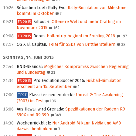
10:26
Sébastien Loeb Rally Evo
:
Rally-Simulation von Milestone
kommt im Oktober
7
09:21
Fallout 4
:
Offenere Welt und mehr Crafting im
E3 2015
November 2015
162
09:08
Doom
:
Höllentrip beginnt im Frühling 2016
197
E3 2015
07:17
OS X El Capitan
:
TRIM für SSDs von Drittherstellern
38
SONNTAG, 14. JUNI 2015
22:44
BND-Skandal
:
Möglicher Kompromiss zwischen Regierung
und Bundestag
21
21:34
Pro Evolution Soccer 2016
:
Fußball-Simulation
E3 2015
erscheint am 15. September
2
17:00
Klassiker neu entdeckt
:
Unreal 2: The Awakening
TEST
(2003) im Test
106
16:06
Aus Hawaii wird Grenada
:
Spezifikationen der Radeon R9
390X und R9 390
349
14:30
Wochenrückblick
:
Nur Android M kann Nvidia und AMD
dazwischenfunken
3