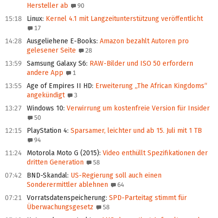
Hersteller ab
90
15:18
Linux
:
Kernel 4.1 mit Langzeitunterstützung veröffentlicht
17
14:28
Ausgeliehene E-Books
:
Amazon bezahlt Autoren pro
gelesener Seite
28
13:59
Samsung Galaxy S6
:
RAW-Bilder und ISO 50 erfordern
andere App
1
13:55
Age of Empires II HD
:
Erweiterung „The African Kingdoms“
angekündigt
3
13:27
Windows 10
:
Verwirrung um kostenfreie Version für Insider
50
12:15
PlayStation 4
:
Sparsamer, leichter und ab 15. Juli mit 1 TB
94
11:24
Motorola Moto G (2015)
:
Video enthüllt Spezifikationen der
dritten Generation
58
07:42
BND-Skandal
:
US-Regierung soll auch einen
Sonderermittler ablehnen
64
07:21
Vorratsdatenspeicherung
:
SPD-Parteitag stimmt für
Überwachungsgesetz
58