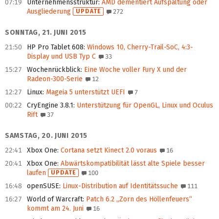
07:19
Unternehmensstruktur
:
AMD dementiert Aufspaltung oder
Ausgliederung
UPDATE
272
SONNTAG, 21. JUNI 2015
21:50
HP Pro Tablet 608
:
Windows 10, Cherry-Trail-SoC, 4:3-
Display und USB Typ C
33
15:27
Wochenrückblick
:
Eine Woche voller Fury X und der
Radeon-300-Serie
12
12:27
Linux
:
Mageia 5 unterstützt UEFI
7
00:22
CryEngine 3.8.1
:
Unterstützung für OpenGL, Linux und Oculus
Rift
37
SAMSTAG, 20. JUNI 2015
22:41
Xbox One
:
Cortana setzt Kinect 2.0 voraus
16
20:41
Xbox One
:
Abwärtskompatibilität lässt alte Spiele besser
laufen
UPDATE
100
16:48
openSUSE
:
Linux-Distribution auf Identitätssuche
111
16:27
World of Warcraft
:
Patch 6.2 „Zorn des Höllenfeuers“
kommt am 24. Juni
16