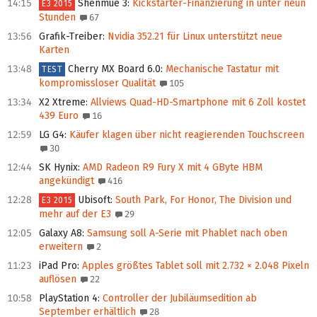
14:15
Shenmue 3
:
Kickstarter-Finanzierung in unter neun
E3 2015
Stunden
67
13:56
Grafik-Treiber
:
Nvidia 352.21 für Linux unterstützt neue
Karten
13:48
Cherry MX Board 6.0
:
Mechanische Tastatur mit
TEST
kompromissloser Qualität
105
13:34
X2 Xtreme
:
Allviews Quad-HD-Smartphone mit 6 Zoll kostet
439 Euro
16
12:59
LG G4
:
Käufer klagen über nicht reagierenden Touchscreen
30
12:44
SK Hynix
:
AMD Radeon R9 Fury X mit 4 GByte HBM
angekündigt
416
12:28
Ubisoft
:
South Park, For Honor, The Division und
E3 2015
mehr auf der E3
29
12:05
Galaxy A8
:
Samsung soll A-Serie mit Phablet nach oben
erweitern
2
11:23
iPad Pro
:
Apples größtes Tablet soll mit 2.732 × 2.048 Pixeln
auflösen
22
10:58
PlayStation 4
:
Controller der Jubiläumsedition ab
September erhältlich
28