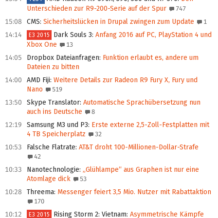
Unterschieden zur R9-200-Serie auf der Spur
747
15:08
CMS
:
Sicherheitslücken in Drupal zwingen zum Update
1
14:14
Dark Souls 3
:
Anfang 2016 auf PC, PlayStation 4 und
E3 2015
Xbox One
13
14:05
Dropbox Dateianfragen
:
Funktion erlaubt es, andere um
Dateien zu bitten
14:00
AMD Fiji
:
Weitere Details zur Radeon R9 Fury X, Fury und
Nano
519
13:50
Skype Translator
:
Automatische Sprachübersetzung nun
auch ins Deutsche
8
12:19
Samsung M3 und P3
:
Erste externe 2,5-Zoll-Festplatten mit
4 TB Speicherplatz
32
10:53
Falsche Flatrate
:
AT&T droht 100-Millionen-Dollar-Strafe
42
10:33
Nanotechnologie
:
„Glühlampe“ aus Graphen ist nur eine
Atomlage dick
53
10:28
Threema
:
Messenger feiert 3,5 Mio. Nutzer mit Rabattaktion
170
10:12
Rising Storm 2: Vietnam
:
Asymmetrische Kämpfe
E3 2015