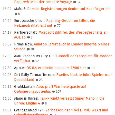
Paperwhite ist der bessere Voyage
34
15:02
Mafia 3
:
Domain-Registrierungen deuten auf Nachfolger hin
8
14:24
Europäische Union
:
Roaming-Gebühren fallen, die
Netzneutralität fällt mit
77
14:19
Partnerschaft
:
Microsoft gibt Teil des Werbegeschäfts an
AOL ab
5
13:52
Prime Now
:
Amazon liefert auch in London innerhalb einer
Stunde
38
12:33
AMD Radeon R9 Fury X
:
3D-Modell der Faceplate für Modder
verfügbar
12
12:30
Apple
:
iOS 8.4 erscheint heute um 17:00 Uhr
10
12:25
Dirt Rally Tarmac Terrors
:
Zweites Update führt Spieler nach
Deutschland
23
12:11
Grafikkarten
:
Asus prüft Wärmeleitpaste auf
Optimierungspotential
109
11:50
Mario is Unreal
:
Fan-Projekt versetzt Super Mario in die
Unreal Engine 4
8
11:01
CyanogenMod 12.1
:
Verbesserungen bei E-Mail, WLAN und