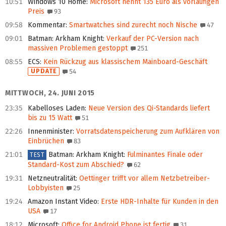
10:51
Windows 10 Home
:
Microsoft nennt 135 Euro als vorläufigen
Preis
93
09:58
Kommentar
:
Smartwatches sind zurecht noch Nische
47
09:01
Batman: Arkham Knight
:
Verkauf der PC-Version nach
massiven Problemen gestoppt
251
08:55
ECS
:
Kein Rückzug aus klassischem Mainboard-Geschäft
UPDATE
54
MITTWOCH, 24. JUNI 2015
23:35
Kabelloses Laden
:
Neue Version des Qi-Standards liefert
bis zu 15 Watt
51
22:26
Innenminister
:
Vorratsdatenspeicherung zum Aufklären von
Einbrüchen
83
21:01
Batman: Arkham Knight
:
Fulminantes Finale oder
TEST
Standard-Kost zum Abschied?
62
19:31
Netzneutralität
:
Oettinger trifft vor allem Netzbetreiber-
Lobbyisten
25
19:24
Amazon Instant Video
:
Erste HDR-Inhalte für Kunden in den
USA
17
18:12
Microsoft
:
Office for Android Phone ist fertig
31