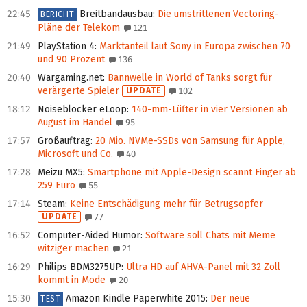
22:45
Breitbandausbau
:
Die umstrittenen Vectoring-
BERICHT
Pläne der Telekom
121
21:49
PlayStation 4
:
Marktanteil laut Sony in Europa zwischen 70
und 90 Prozent
136
20:40
Wargaming.net
:
Bannwelle in World of Tanks sorgt für
verärgerte Spieler
UPDATE
102
18:12
Noiseblocker eLoop
:
140-mm-Lüfter in vier Versionen ab
August im Handel
95
17:57
Großauftrag
:
20 Mio. NVMe-SSDs von Samsung für Apple,
Microsoft und Co.
40
17:28
Meizu MX5
:
Smartphone mit Apple-Design scannt Finger ab
259 Euro
55
17:14
Steam
:
Keine Entschädigung mehr für Betrugsopfer
UPDATE
77
16:52
Computer-Aided Humor
:
Software soll Chats mit Meme
witziger machen
21
16:29
Philips BDM3275UP
:
Ultra HD auf AHVA-Panel mit 32 Zoll
kommt in Mode
20
15:30
Amazon Kindle Paperwhite 2015
:
Der neue
TEST