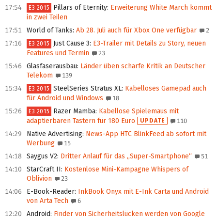
17:54
Pillars of Eternity
:
Erweiterung White March kommt
E3 2015
in zwei Teilen
17:51
World of Tanks
:
Ab 28. Juli auch für Xbox One verfügbar
2
17:16
Just Cause 3
:
E3-Trailer mit Details zu Story, neuen
E3 2015
Features und Termin
23
15:46
Glasfaserausbau
:
Länder üben scharfe Kritik an Deutscher
Telekom
139
15:34
SteelSeries Stratus XL
:
Kabelloses Gamepad auch
E3 2015
für Android und Windows
18
15:26
Razer Mamba
:
Kabellose Spielemaus mit
E3 2015
adaptierbaren Tastern für 180 Euro
UPDATE
110
14:29
Native Advertising
:
News-App HTC BlinkFeed ab sofort mit
Werbung
15
14:18
Saygus V2
:
Dritter Anlauf für das „Super-Smartphone“
51
14:10
StarCraft II
:
Kostenlose Mini-Kampagne Whispers of
Oblivion
23
14:06
E-Book-Reader
:
InkBook Onyx mit E-Ink Carta und Android
von Arta Tech
6
12:20
Android
:
Finder von Sicherheitslücken werden von Google