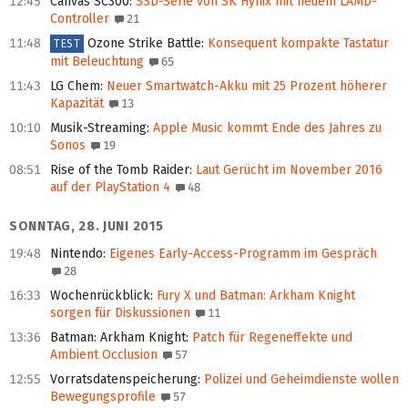
12:45
Canvas SC300
:
SSD-Serie von SK Hynix mit neuem LAMD-
Controller
21
11:48
Ozone Strike Battle
:
Konsequent kompakte Tastatur
TEST
mit Beleuchtung
65
11:43
LG Chem
:
Neuer Smartwatch-Akku mit 25 Prozent höherer
Kapazität
13
10:10
Musik-Streaming
:
Apple Music kommt Ende des Jahres zu
Sonos
19
08:51
Rise of the Tomb Raider
:
Laut Gerücht im November 2016
auf der PlayStation 4
48
SONNTAG, 28. JUNI 2015
19:48
Nintendo
:
Eigenes Early-Access-Programm im Gespräch
28
16:33
Wochenrückblick
:
Fury X und Batman: Arkham Knight
sorgen für Diskussionen
11
13:36
Batman: Arkham Knight
:
Patch für Regeneffekte und
Ambient Occlusion
57
12:55
Vorratsdatenspeicherung
:
Polizei und Geheimdienste wollen
Bewegungsprofile
57