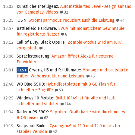
16:03
Künstliche Intelligenz
:
Automatisiertes Level-Design anhand
von Gameplay-Videos
32
15:25
iOS 9
:
Stromsparmodus reduziert auch die Leistung
44
13:57
Battlefield Hardware
:
EVGA mit monatlichem Gewinnspiel
für registrierte Nutzer
8
13:12
Call of Duty: Black Ops III
:
Zombie-Modus wird am 9. Juli
vorgestellt
3
13:08
Sprachsteuerung
:
Amazon öffnet Alexa für externe
Entwickler
13:01
Cryorig H5 und R1 Ultimate
:
Montage und Lautstärke
TEST
trüben Wabenstruktur und Leistung
46
12:46
WD Blue SSHD
:
Hybridfestplatten mit 8 GB Flash für
schnellere Zugriffe
53
12:25
Windows 10 Mobile
:
Build 10149 ist für alle und läuft
schneller und stabiler
144
11:34
Radeon R9 390X
:
Sapphire-Grafikkarte wird durch neues
BIOS leiser
62
10:19
Snapshot-Builds
:
CyanogenMod 11.0 und 12.0 in letzter
stabiler Version
42