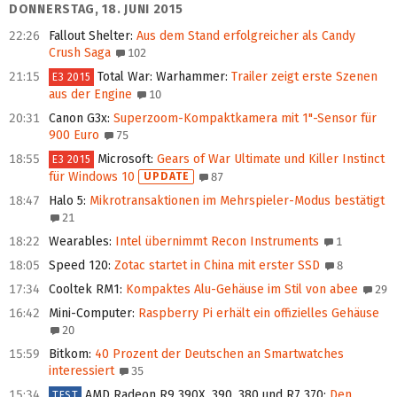
DONNERSTAG, 18. JUNI 2015
22:26
Fallout Shelter
:
Aus dem Stand erfolgreicher als Candy
Crush Saga
102
21:15
Total War: Warhammer
:
Trailer zeigt erste Szenen
E3 2015
aus der Engine
10
20:31
Canon G3x
:
Superzoom-Kompaktkamera mit 1"-Sensor für
900 Euro
75
18:55
Microsoft
:
Gears of War Ultimate und Killer Instinct
E3 2015
für Windows 10
UPDATE
87
18:47
Halo 5
:
Mikrotransaktionen im Mehrspieler-Modus bestätigt
21
18:22
Wearables
:
Intel übernimmt Recon Instruments
1
18:05
Speed 120
:
Zotac startet in China mit erster SSD
8
17:34
Cooltek RM1
:
Kompaktes Alu-Gehäuse im Stil von abee
29
16:42
Mini-Computer
:
Raspberry Pi erhält ein offizielles Gehäuse
20
15:59
Bitkom
:
40 Prozent der Deutschen an Smartwatches
interessiert
35
15:34
AMD Radeon R9 390X, 390, 380 und R7 370
:
Den
TEST