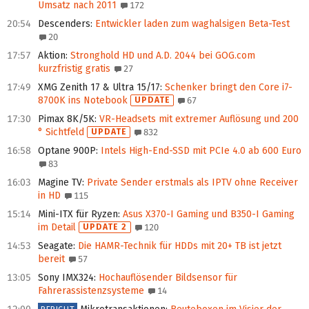
Umsatz nach 2011
172
20:54
Descenders
:
Entwickler laden zum waghalsigen Beta-Test
20
17:57
Aktion
:
Stronghold HD und A.D. 2044 bei GOG.com
kurzfristig gratis
27
17:49
XMG Zenith 17 & Ultra 15/17
:
Schenker bringt den Core i7-
8700K ins Notebook
UPDATE
67
17:30
Pimax 8K/5K
:
VR-Headsets mit extremer Auflösung und 200
° Sichtfeld
UPDATE
832
16:58
Optane 900P
:
Intels High-End-SSD mit PCIe 4.0 ab 600 Euro
83
16:03
Magine TV
:
Private Sender erstmals als IPTV ohne Receiver
in HD
115
15:14
Mini-ITX für Ryzen
:
Asus X370-I Gaming und B350-I Gaming
im Detail
UPDATE 2
120
14:53
Seagate
:
Die HAMR-Technik für HDDs mit 20+ TB ist jetzt
bereit
57
13:05
Sony IMX324
:
Hochauflösender Bildsensor für
Fahrerassistenzsysteme
14