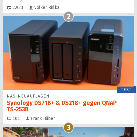
Kommentare
2.923
Volker Rißka
2
TEST
NAS-NEUAUFLAGEN
Synology DS718+ & DS218+ gegen QNAP
TS‑253B
Kommentare
101
Frank Hüber
3