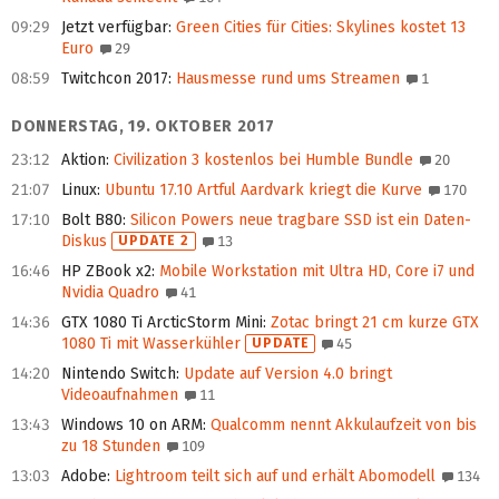
09:29
Jetzt verfügbar
:
Green Cities für Cities: Skylines kostet 13
Euro
29
08:59
Twitchcon 2017
:
Hausmesse rund ums Streamen
1
DONNERSTAG, 19. OKTOBER 2017
23:12
Aktion
:
Civilization 3 kostenlos bei Humble Bundle
20
21:07
Linux
:
Ubuntu 17.10 Artful Aardvark kriegt die Kurve
170
17:10
Bolt B80
:
Silicon Powers neue tragbare SSD ist ein Daten-
Diskus
UPDATE 2
13
16:46
HP ZBook x2
:
Mobile Workstation mit Ultra HD, Core i7 und
Nvidia Quadro
41
14:36
GTX 1080 Ti ArcticStorm Mini
:
Zotac bringt 21 cm kurze GTX
1080 Ti mit Wasserkühler
UPDATE
45
14:20
Nintendo Switch
:
Update auf Version 4.0 bringt
Videoaufnahmen
11
13:43
Windows 10 on ARM
:
Qualcomm nennt Akkulaufzeit von bis
zu 18 Stunden
109
13:03
Adobe
:
Lightroom teilt sich auf und erhält Abomodell
134