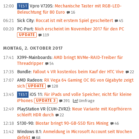
12:00
Vpro V720S
:
Mechanische Taster mit RGB-LED-
TEST
Beleuchtung für 80 Euro
16
06:21
Sick City
:
Roccat ist mit erstem Spiel gescheitert
45
00:20
PC-Port
:
Nioh erscheint im November 2017 für den PC
UPDATE
119
MONTAG, 2. OKTOBER 2017
17:41
X399-Mainboards
:
AMD bringt NVMe-RAID-Treiber für
Threadripper
54
17:35
Bundle
:
Fallout 4 VR kostenlos beim Kauf der HTC Vive
22
17:07
AMD Radeon
:
RX Vega 64 Gaming OC 8G von Gigabyte zeigt
sich
UPDATE
128
13:45
iOS 11
:
Für iPads und volle Speicher, nicht für kleine
TEST
iPhones
UPDATE 3
391
Umfrage
12:49
PlayStation VR (CUH-ZVR2)
:
Neue Variante mit Kopfhörern
schleift HDR durch
22
12:18
S130-90
:
Biostar bringt 90-GB-SSD fürs Mining
46
11:42
Windows 8.1
:
Anmeldung in Microsoft Account seit Wochen
defekt
68