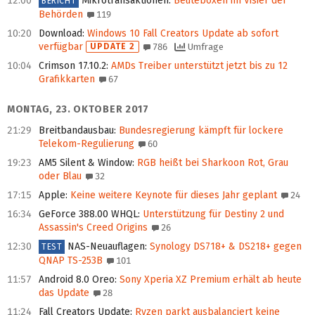
12:00
Mikrotransaktionen
:
Beuteboxen im Visier der
BERICHT
Behörden
119
10:20
Download
:
Windows 10 Fall Creators Update ab sofort
verfügbar
UPDATE 2
786
Umfrage
10:04
Crimson 17.10.2
:
AMDs Treiber unterstützt jetzt bis zu 12
Grafikkarten
67
MONTAG, 23. OKTOBER 2017
21:29
Breitbandausbau
:
Bundesregierung kämpft für lockere
Telekom-Regulierung
60
19:23
AM5 Silent & Window
:
RGB heißt bei Sharkoon Rot, Grau
oder Blau
32
17:15
Apple
:
Keine weitere Keynote für dieses Jahr geplant
24
16:34
GeForce 388.00 WHQL
:
Unterstützung für Destiny 2 und
Assassin's Creed Origins
26
12:30
NAS-Neuauflagen
:
Synology DS718+ & DS218+ gegen
TEST
QNAP TS‑253B
101
11:57
Android 8.0 Oreo
:
Sony Xperia XZ Premium erhält ab heute
das Update
28
11:24
Fall Creators Update
:
Ryzen parkt ausbalanciert keine