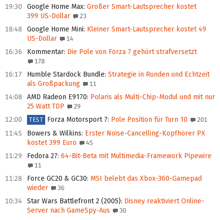
19:30
Google Home Max
:
Großer Smart-Lautsprecher kostet
399 US-Dollar
23
18:48
Google Home Mini
:
Kleiner Smart-Lautsprecher kostet 49
US-Dollar
14
16:36
Kommentar
:
Die Pole von Forza 7 gehört strafversetzt
178
16:17
Humble Stardock Bundle
:
Strategie in Runden und Echtzeit
als Großpackung
11
14:08
AMD Radeon E9170
:
Polaris als Multi-Chip-Modul und mit nur
25 Watt TDP
29
12:00
Forza Motorsport 7
:
Pole Position für Turn 10
201
TEST
11:45
Bowers & Wilkins
:
Erster Noise-Cancelling-Kopfhörer PX
kostet 399 Euro
45
11:29
Fedora 27
:
64-Bit-Beta mit Multimedia-Framework Pipewire
11
11:28
Force GC20 & GC30
:
MSI belebt das Xbox-360-Gamepad
wieder
36
10:34
Star Wars Battlefront 2 (2005)
:
Disney reaktiviert Online-
Server nach GameSpy-Aus
30