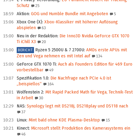
Schutz
25
18:59
Aktion
:
GOG und Humble Bundle mit Angeboten
5
15:06
Xbox One (X)
:
Xbox-Klassiker mit höherer Auflösung
abspielen
63
15:00
Neu in der Redaktion
:
Die Inno3D Nvidia GeForce GTX 1070
Ti iChill X3
20
15:00
Ryzen 5 2500U & 7 2700U
:
AMDs erste APUs mit
BERICHT
Zen und Vega nehmen es mit Intel auf
134
15:00
GeForce GTX 1070 Ti
:
Auch als Founders Edition für 469 Euro
vorbestellbar
49
13:07
Spezifikation 1.0
:
Die Nachfrage nach PCIe 4.0 ist
„beispiellos“
164
13:01
Wolfenstein 2
:
Mit Rapid Packed Math für Vega, Technik-Test
in Arbeit
30
12:29
NAS
:
Synology legt mit DS218j, DS218play und DS118 nach
37
10:23
Linux
:
Mint bald ohne KDE Plasma-Desktop
15
10:21
Kinect
:
Microsoft stellt Produktion des Kamerasystems ein
46