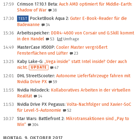
17:59
Crimson 17.10.1 Beta
:
Auch AMD optimiert für Middle-Earth:
Shadow of War
38
17:30
PocketBook Aqua 2
:
Guter E-Book-Reader für die
TEST
Badewanne
34
15:36
Arbeitsspeicher
:
DDR4-4600 von Corsair und G.Skill kommt
in den Handel
53
Umfrage
14:49
MasterCase H500P
:
Cooler Master vergrößert
Fensterflächen und Lüfter
23
13:25
Kaby Lake-G
:
„Vega inside“ statt Intel inside? Oder auch
nicht.
UPDATE
47
12:01
DHL StreetScooter
:
Autonome Lieferfahrzeuge fahren mit
Nvidia Drive PX
59
11:55
Nvidia Holodeck
:
Kollaboratives Arbeiten in der virtuellen
Realität
14
11:53
Nvidia Drive PX Pegasus
:
Volta-Nachfolger und Xavier-SoC
für Level-5-Autonomie
52
10:37
Star Wars: Battlefront 2
:
Mikrotransaktionen sind „Pay to
Win“
304
MONTAG, 9. OKTOBER 2017