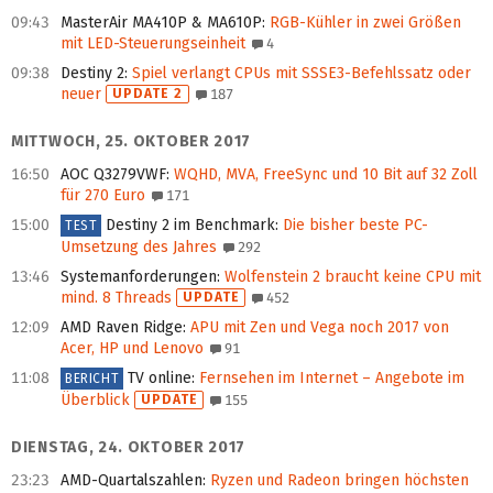
09:43
MasterAir MA410P & MA610P
:
RGB-Kühler in zwei Größen
mit LED-Steuerungseinheit
4
09:38
Destiny 2
:
Spiel verlangt CPUs mit SSSE3-Befehlssatz oder
neuer
UPDATE 2
187
MITTWOCH, 25. OKTOBER 2017
16:50
AOC Q3279VWF
:
WQHD, MVA, FreeSync und 10 Bit auf 32 Zoll
für 270 Euro
171
15:00
Destiny 2 im Benchmark
:
Die bisher beste PC-
TEST
Umsetzung des Jahres
292
13:46
Systemanforderungen
:
Wolfenstein 2 braucht keine CPU mit
mind. 8 Threads
UPDATE
452
12:09
AMD Raven Ridge
:
APU mit Zen und Vega noch 2017 von
Acer, HP und Lenovo
91
11:08
TV online
:
Fernsehen im Internet – Angebote im
BERICHT
Überblick
UPDATE
155
DIENSTAG, 24. OKTOBER 2017
23:23
AMD-Quartalszahlen
:
Ryzen und Radeon bringen höchsten