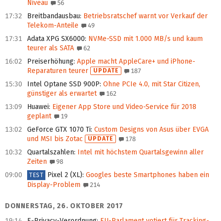
Niveau
56
17:32
Breitbandausbau
:
Betriebsratschef warnt vor Verkauf der
Telekom-Anteile
49
17:31
Adata XPG SX6000
:
NVMe-SSD mit 1.000 MB/s und kaum
teurer als SATA
62
16:02
Preiserhöhung
:
Apple macht AppleCare+ und iPhone-
Reparaturen teurer
UPDATE
187
15:30
Intel Optane SSD 900P
:
Ohne PCIe 4.0, mit Star Citizen,
günstiger als erwartet
162
13:09
Huawei
:
Eigener App Store und Video-Service für 2018
geplant
19
13:02
GeForce GTX 1070 Ti
:
Custom Designs von Asus über EVGA
und MSI bis Zotac
UPDATE
178
10:32
Quartalszahlen
:
Intel mit höchstem Quartalsgewinn aller
Zeiten
98
09:00
Pixel 2 (XL)
:
Googles beste Smartphones haben ein
TEST
Display-Problem
214
DONNERSTAG, 26. OKTOBER 2017
19:14
E-Privacy-Verordnung
:
EU-Parlament votiert für Tracking-