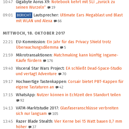
10:47
Gigabyte Aorus X9
:
Notebook kehrt mit SLI „zurück zu
seinen Wurzeln“
19
09:01
Lautsprecher
:
Ultimate Ears Megablast und Blast
BERICHT
mit WLAN und Alexa
66
MITTWOCH, 18. OKTOBER 2017
22:21
EU-Kommission
:
Ein Jahr für das Privacy Shield trotz
Überwachungsdilemma
5
21:59
Mikrotransaktionen
:
Matchmaking kann künftig Ingame-
Käufe fördern
176
19:40
Visceral Star Wars Project
:
EA schließt Dead-Space-Studio
und vertagt Adventure
70
19:17
Hochwertige Tastenkappen
:
Corsair bietet PBT-Kappen für
eigene Tastaturen an
42
17:15
WhatsApp
:
Nutzer können in Echtzeit den Standort teilen
92
14:13
VATM-Marktstudie 2017
:
Glasfaseranschlüsse verbreiten
sich nur langsam
105
13:45
Razer Blade Stealth
:
Vier Kerne bei 15 Watt bauen 0,7 mm
höher
37