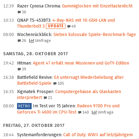
12:39
Razer Cynosa Chroma
:
Gummiglocken mit Einzeltastenlicht
36
10:33
QNAP TS-453BT3
:
4-Bay-NAS mit 10-Gbit-LAN und
Thunderbolt 3
UPDATE
49
08:00
Wochenrückblick
:
Sieben kolossale Spiele-Benchmark-Tage
26
Umfrage
SAMSTAG, 28. OKTOBER 2017
19:42
Hitman
:
Agent 47 erhält neue Missionen und GoTY-Edition
39
16:38
Battlefield Revive
:
EA untersagt Wiederbelebung alter
Battlefield-Spiele
105
16:35
Xigmatek Prosper
:
Computergehäuse als Glaskasten
interpretiert
21
08:00
Im Test vor 15 Jahren
:
Radeon 9700 Pro und
RETRO
GeForce4 Ti 4600 im CPU-Test
140
Umfrage
FREITAG, 27. OKTOBER 2017
18:44
Systemanforderungen
:
Call of Duty: WWII auf letztjährigem