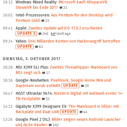
10:12
Windows Mixed Reality
:
Microsoft kauft AltspaceVR,
SteamVR bis Ende 2017
21
10:01
Intel-Prozessoren
:
Aus Pentium für den Desktop wird
Pentium Gold
33
09:41
Apple
:
Zweites Update auf iOS 11.0.2 erschienen
UPDATE 3
246
Umfrage
09:34
Yahoo
:
Drei Milliarden Konten von Hackerangriff betroffen
UPDATE
63
DIENSTAG, 3. OKTOBER 2017
20:28
MSI X399 SLI Plus
:
Zweites Threadripper-Mainboard von
MSI zeigt sich
17
18:16
Google-Neuheiten
:
Pixelbook, Google Home Mini und
Daydream vorab enthüllt
UPDATE
20
16:47
HGST Ultrastar Hs14
:
Western Digital mit weltweit erster 14-
TB-Festplatte
52
14:12
Gigabyte X399 Designare EX
:
TR4-Mainboard in Silber mit
Backplate und Dual-LAN
UPDATE
44
13:26
Google Pixel 2 (XL)
:
Bilder zeigen neuen Android-Launcher
und dicke Ränder
140