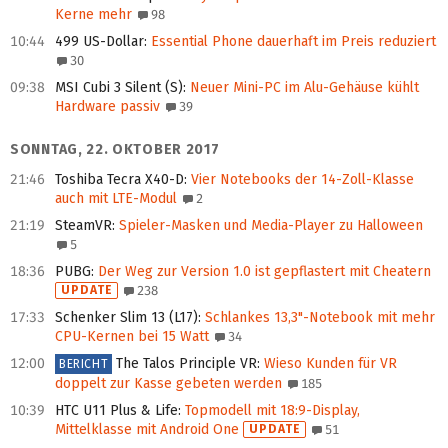
Kerne mehr
98
10:44
499 US-Dollar
:
Essential Phone dauerhaft im Preis reduziert
30
09:38
MSI Cubi 3 Silent (S)
:
Neuer Mini-PC im Alu-Gehäuse kühlt
Hardware passiv
39
SONNTAG, 22. OKTOBER 2017
21:46
Toshiba Tecra X40-D
:
Vier Notebooks der 14-Zoll-Klasse
auch mit LTE-Modul
2
21:19
SteamVR
:
Spieler-Masken und Media-Player zu Halloween
5
18:36
PUBG
:
Der Weg zur Version 1.0 ist gepflastert mit Cheatern
UPDATE
238
17:33
Schenker Slim 13 (L17)
:
Schlankes 13,3"-Notebook mit mehr
CPU-Kernen bei 15 Watt
34
12:00
The Talos Principle VR
:
Wieso Kunden für VR
BERICHT
doppelt zur Kasse gebeten werden
185
10:39
HTC U11 Plus & Life
:
Topmodell mit 18:9-Display,
Mittelklasse mit Android One
UPDATE
51