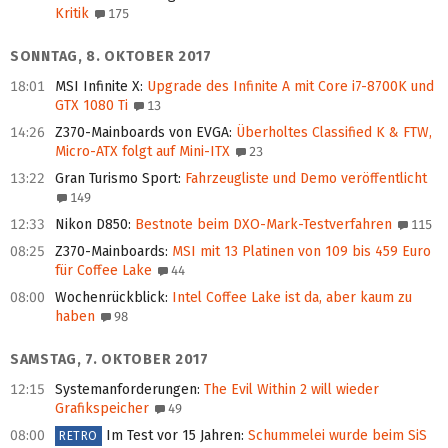
Kritik
175
SONNTAG, 8. OKTOBER 2017
18:01
MSI Infinite X
:
Upgrade des Infinite A mit Core i7-8700K und
GTX 1080 Ti
13
14:26
Z370-Mainboards von EVGA
:
Überholtes Classified K & FTW,
Micro-ATX folgt auf Mini-ITX
23
13:22
Gran Turismo Sport
:
Fahrzeugliste und Demo veröffentlicht
149
12:33
Nikon D850
:
Bestnote beim DXO-Mark-Testverfahren
115
08:25
Z370-Mainboards
:
MSI mit 13 Platinen von 109 bis 459 Euro
für Coffee Lake
44
08:00
Wochenrückblick
:
Intel Coffee Lake ist da, aber kaum zu
haben
98
SAMSTAG, 7. OKTOBER 2017
12:15
Systemanforderungen
:
The Evil Within 2 will wieder
Grafikspeicher
49
08:00
Im Test vor 15 Jahren
:
Schummelei wurde beim SiS
RETRO