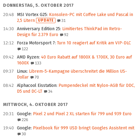
DONNERSTAG, 5. OKTOBER 2017
20:48
MSI Vortex G25
:
Konsolen-PC mit Coffee Lake und Pascal in
2,5 Litern
UPDATE
31
14:30
Anniversary Edition 25
:
Limitiertes ThinkPad im Retro-
Design für 2.379 Euro
92
12:12
Forza Motorsport 7
:
Turn 10 reagiert auf Kritik am VIP-DLC
122
09:42
AMD Ryzen
:
40 Euro Rabatt auf 1800X & 1700X, 30 Euro auf
1600X
133
09:37
Linux
:
Librem-5-Kampagne überschreitet die Million US-
Dollar
70
08:42
Alphacool Eisstation
:
Pumpendeckel mit Nylon-AGB für DDC,
D5 und DC-LT
34
MITTWOCH, 4. OKTOBER 2017
20:31
Google
:
Pixel 2 und Pixel 2 XL starten für 799 und 939 Euro
226
19:40
Google
:
Pixelbook für 999 USD bringt Googles Assistent mit
30