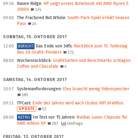
09:36
Raven Ridge
:
HP zeigt erstes Notebook mit AMD Ryzen 5
2500U
124
09:00
The Fractured But Whole
:
South-Park-Spiel erhält Season
Pass
24
SONNTAG, 15. OKTOBER 2017
12:00
Das Ende von 3dfx
:
Rückblick zum 15. Todestag
BERICHT
des 3D-Grafik-Pioniers
272
08:00
Wochenrückblick
:
Grafikkarten und Benchmarks schlagen
Coffee und Chocolate
4
SAMSTAG, 14. OKTOBER 2017
10:57
Systemanforderungen
:
Elex braucht wenig Videospeicher
185
09:31
TPCast
:
Ende des Jahres wird auch Oculus Rift drahtlos
UPDATE
57
08:00
Im Test vor 15 Jahren
:
Nvidias Luxus-Chipsatz für
RETRO
AMD Athlon XP
107
Umfrage
FREITAG, 13. OKTOBER 2017