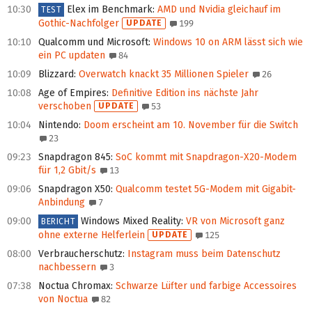
10:30
Elex im Benchmark
:
AMD und Nvidia gleichauf im
TEST
Gothic-Nachfolger
UPDATE
199
10:10
Qualcomm und Microsoft
:
Windows 10 on ARM lässt sich wie
ein PC updaten
84
10:09
Blizzard
:
Overwatch knackt 35 Millionen Spieler
26
10:08
Age of Empires
:
Definitive Edition ins nächste Jahr
verschoben
UPDATE
53
10:04
Nintendo
:
Doom erscheint am 10. November für die Switch
23
09:23
Snapdragon 845
:
SoC kommt mit Snapdragon-X20-Modem
für 1,2 Gbit/s
13
09:06
Snapdragon X50
:
Qualcomm testet 5G-Modem mit Gigabit-
Anbindung
7
09:00
Windows Mixed Reality
:
VR von Microsoft ganz
BERICHT
ohne externe Helferlein
UPDATE
125
08:00
Verbraucherschutz
:
Instagram muss beim Datenschutz
nachbessern
3
07:38
Noctua Chromax
:
Schwarze Lüfter und farbige Accessoires
von Noctua
82