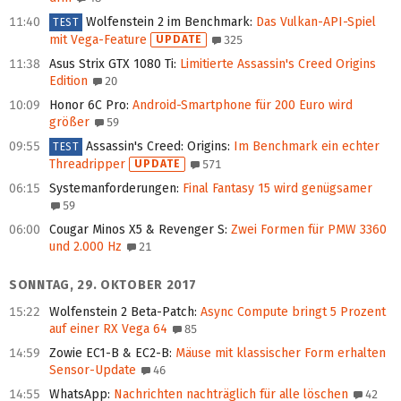
11:40
Wolfenstein 2 im Benchmark
:
Das Vulkan-API-Spiel
TEST
mit Vega-Feature
UPDATE
325
11:38
Asus Strix GTX 1080 Ti
:
Limitierte Assassin's Creed Origins
Edition
20
10:09
Honor 6C Pro
:
Android-Smartphone für 200 Euro wird
größer
59
09:55
Assassin's Creed: Origins
:
Im Benchmark ein echter
TEST
Threadripper
UPDATE
571
06:15
Systemanforderungen
:
Final Fantasy 15 wird genügsamer
59
06:00
Cougar Minos X5 & Revenger S
:
Zwei Formen für PMW 3360
und 2.000 Hz
21
SONNTAG, 29. OKTOBER 2017
15:22
Wolfenstein 2 Beta-Patch
:
Async Compute bringt 5 Prozent
auf einer RX Vega 64
85
14:59
Zowie EC1-B & EC2-B
:
Mäuse mit klassischer Form erhalten
Sensor-Update
46
14:55
WhatsApp
:
Nachrichten nachträglich für alle löschen
42