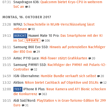
07:31
Snapdragon 636
:
Qualcomm bietet Kryo-CPU in weiterem
SoC an
8
MONTAG, 16. OKTOBER 2017
23:28
WPA2
:
Schwachstelle in WLAN-Verschlüsselung lässt
mitlesen
90
19:13
Huawei Mate 10 Pro
:
Das Smartphone mit der KI
BERICHT
im SoC
UPDATE
106
16:11
Samsung 860 Evo SSD
:
Hinweis auf potenziellen Nachfolger
der 850 Evo
29
15:59
Antec P110 Luce
:
Midi-Tower stützt Grafikkarten
20
15:15
Samsung PM981 SSD
:
Nachfolger der PM961 mit Polaris-V2-
Controller
32
14:59
IGN-Übernahme
:
Humble Bundle verkauft sich selbst
20
13:32
Aktion
:
Nikon bietet Cashback auf Objektive und DSLRs
12
12:00
iPhone 8 Plus
:
Neue Kamera und A11 Bionic schocken
TEST
die Konkurrenz
363
10:15
Aldi Süd/Nord
:
PlayStation 4 in Gran-Turismo-Edition für 299
Euro
31