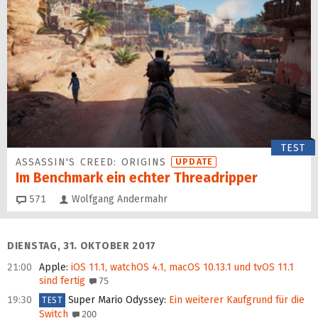
TEST
ASSASSIN'S CREED: ORIGINS
UPDATE
Im Benchmark ein echter Threadripper
Kommentare
571
Wolfgang Andermahr
DIENSTAG, 31. OKTOBER 2017
21:00
Apple
:
iOS 11.1, watchOS 4.1, macOS 10.13.1 und tvOS 11.1
sind fertig
75
19:30
Super Mario Odyssey
:
Ein weiterer Kaufgrund für die
TEST
Switch
200