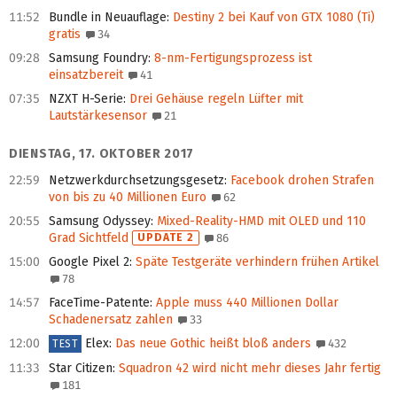
11:52
Bundle in Neuauflage
:
Destiny 2 bei Kauf von GTX 1080 (Ti)
gratis
34
09:28
Samsung Foundry
:
8-nm-Fertigungsprozess ist
einsatzbereit
41
07:35
NZXT H-Serie
:
Drei Gehäuse regeln Lüfter mit
Lautstärkesensor
21
DIENSTAG, 17. OKTOBER 2017
22:59
Netzwerkdurchsetzungs­gesetz
:
Facebook drohen Strafen
von bis zu 40 Millionen Euro
62
20:55
Samsung Odyssey
:
Mixed-Reality-HMD mit OLED und 110
Grad Sichtfeld
UPDATE 2
86
15:00
Google Pixel 2
:
Späte Testgeräte verhindern frühen Artikel
78
14:57
FaceTime-Patente
:
Apple muss 440 Millionen Dollar
Schadenersatz zahlen
33
12:00
Elex
:
Das neue Gothic heißt bloß anders
432
TEST
11:33
Star Citizen
:
Squadron 42 wird nicht mehr dieses Jahr fertig
181