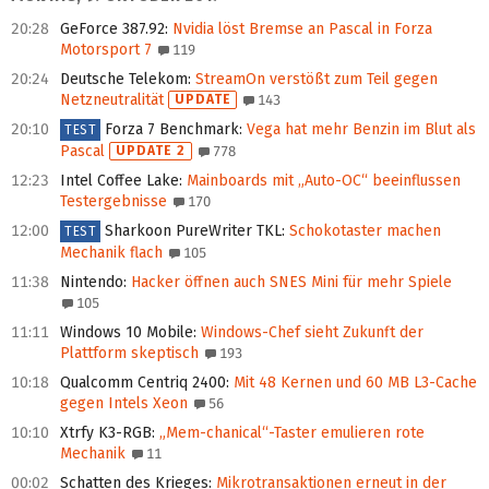
20:28
GeForce 387.92
:
Nvidia löst Bremse an Pascal in Forza
Motorsport 7
119
20:24
Deutsche Telekom
:
StreamOn verstößt zum Teil gegen
Netzneutralität
UPDATE
143
20:10
Forza 7 Benchmark
:
Vega hat mehr Benzin im Blut als
TEST
Pascal
UPDATE 2
778
12:23
Intel Coffee Lake
:
Mainboards mit „Auto-OC“ beeinflussen
Testergebnisse
170
12:00
Sharkoon PureWriter TKL
:
Schokotaster machen
TEST
Mechanik flach
105
11:38
Nintendo
:
Hacker öffnen auch SNES Mini für mehr Spiele
105
11:11
Windows 10 Mobile
:
Windows-Chef sieht Zukunft der
Plattform skeptisch
193
10:18
Qualcomm Centriq 2400
:
Mit 48 Kernen und 60 MB L3-Cache
gegen Intels Xeon
56
10:10
Xtrfy K3-RGB
:
„Mem-chanical“-Taster emulieren rote
Mechanik
11
00:02
Schatten des Krieges
:
Mikrotransaktionen erneut in der