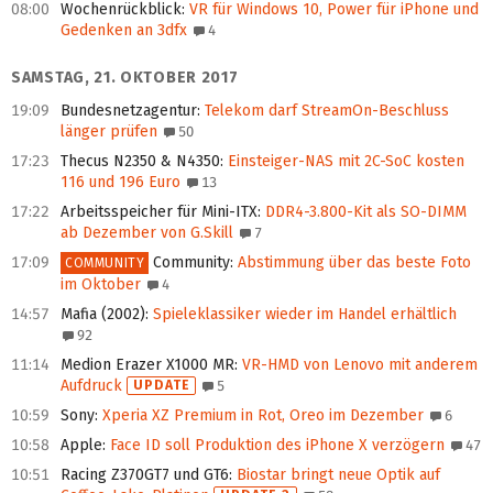
08:00
Wochenrückblick
:
VR für Windows 10, Power für iPhone und
Gedenken an 3dfx
4
SAMSTAG, 21. OKTOBER 2017
19:09
Bundesnetzagentur
:
Telekom darf StreamOn-Beschluss
länger prüfen
50
17:23
Thecus N2350 & N4350
:
Einsteiger-NAS mit 2C-SoC kosten
116 und 196 Euro
13
17:22
Arbeitsspeicher für Mini-ITX
:
DDR4-3.800-Kit als SO-DIMM
ab Dezember von G.Skill
7
17:09
Community
:
Abstimmung über das beste Foto
COMMUNITY
im Oktober
4
14:57
Mafia (2002)
:
Spieleklassiker wieder im Handel erhältlich
92
11:14
Medion Erazer X1000 MR
:
VR-HMD von Lenovo mit anderem
Aufdruck
UPDATE
5
10:59
Sony
:
Xperia XZ Premium in Rot, Oreo im Dezember
6
10:58
Apple
:
Face ID soll Produktion des iPhone X verzögern
47
10:51
Racing Z370GT7 und GT6
:
Biostar bringt neue Optik auf