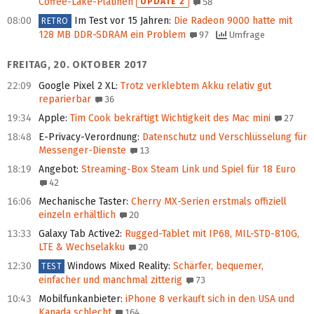
Coffee-Lake-Platinen
UPDATE 2
58
08:00
Im Test vor 15 Jahren
:
Die Radeon 9000 hatte mit
RETRO
128 MB DDR-SDRAM ein Problem
97
Umfrage
FREITAG, 20. OKTOBER 2017
22:09
Google Pixel 2 XL
:
Trotz verklebtem Akku relativ gut
reparierbar
36
19:34
Apple
:
Tim Cook bekräftigt Wichtigkeit des Mac mini
27
18:48
E-Privacy-Verordnung
:
Datenschutz und Versch­lüssel­ung für
Messenger-Dienste
13
18:19
Angebot
:
Streaming-Box Steam Link und Spiel für 18 Euro
42
16:06
Mechanische Taster
:
Cherry MX-Serien erstmals offiziell
einzeln erhältlich
20
13:33
Galaxy Tab Active2
:
Rugged-Tablet mit IP68, MIL-STD-810G,
LTE & Wechselakku
20
12:30
Windows Mixed Reality
:
Schärfer, bequemer,
TEST
einfacher und manchmal zitterig
73
10:43
Mobilfunkanbieter
:
iPhone 8 verkauft sich in den USA und
Kanada schlecht
164