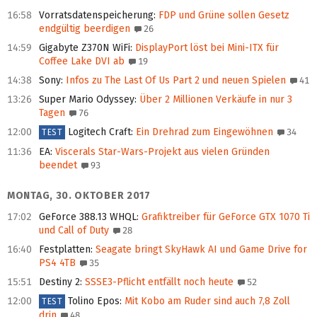
16:58
Vorratsdaten­speicherung
:
FDP und Grüne sollen Gesetz
endgültig beerdigen
26
14:59
Gigabyte Z370N WiFi
:
DisplayPort löst bei Mini-ITX für
Coffee Lake DVI ab
19
14:38
Sony
:
Infos zu The Last Of Us Part 2 und neuen Spielen
41
13:26
Super Mario Odyssey
:
Über 2 Millionen Verkäufe in nur 3
Tagen
76
12:00
Logitech Craft
:
Ein Drehrad zum Eingewöhnen
34
TEST
11:36
EA
:
Viscerals Star-Wars-Projekt aus vielen Gründen
beendet
93
MONTAG, 30. OKTOBER 2017
17:02
GeForce 388.13 WHQL
:
Grafiktreiber für GeForce GTX 1070 Ti
und Call of Duty
28
16:40
Festplatten
:
Seagate bringt SkyHawk AI und Game Drive for
PS4 4TB
35
15:51
Destiny 2
:
SSSE3-Pflicht entfällt noch heute
52
12:00
Tolino Epos
:
Mit Kobo am Ruder sind auch 7,8 Zoll
TEST
drin
48