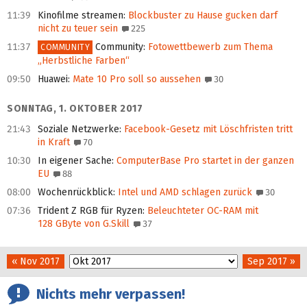
11:39
Kinofilme streamen
:
Blockbuster zu Hause gucken darf
nicht zu teuer sein
225
11:37
Community
:
Fotowettbewerb zum Thema
COMMUNITY
„Herbstliche Farben“
09:50
Huawei
:
Mate 10 Pro soll so aussehen
30
SONNTAG, 1. OKTOBER 2017
21:43
Soziale Netzwerke
:
Facebook-Gesetz mit Löschfristen tritt
in Kraft
70
10:30
In eigener Sache
:
ComputerBase Pro startet in der ganzen
EU
88
08:00
Wochenrückblick
:
Intel und AMD schlagen zurück
30
07:36
Trident Z RGB für Ryzen
:
Beleuchteter OC-RAM mit
128 GByte von G.Skill
37
« Nov 2017
Sep 2017 »
Nichts mehr verpassen!