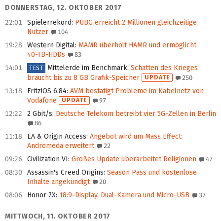
DONNERSTAG, 12. OKTOBER 2017
22:01
Spielerrekord
:
PUBG erreicht 2 Millionen gleichzeitige
Nutzer
104
19:28
Western Digital
:
MAMR überholt HAMR und ermöglicht
40‑TB‑HDDs
83
14:01
Mittelerde im Benchmark
:
Schatten des Krieges
TEST
braucht bis zu 8 GB Grafik-Speicher
UPDATE
250
13:18
Fritz!OS 6.84
:
AVM bestätigt Probleme im Kabelnetz von
Vodafone
UPDATE
97
12:22
2 Gbit/s
:
Deutsche Telekom betreibt vier 5G-Zellen in Berlin
86
11:18
EA & Origin Access
:
Angebot wird um Mass Effect:
Andromeda erweitert
22
09:26
Civilization VI
:
Großes Update überarbeitet Religionen
47
08:30
Assassin's Creed Origins
:
Season Pass und kostenlose
Inhalte angekündigt
20
08:06
Honor 7X
:
18:9-Display, Dual-Kamera und Micro-USB
37
MITTWOCH, 11. OKTOBER 2017