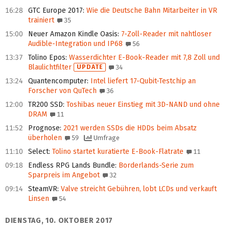
16:28
GTC Europe 2017
:
Wie die Deutsche Bahn Mitarbeiter in VR
trainiert
35
15:00
Neuer Amazon Kindle Oasis
:
7-Zoll-Reader mit nahtloser
Audible-Integration und IP68
56
13:37
Tolino Epos
:
Wasserdichter E-Book-Reader mit 7,8 Zoll und
Blaulichtfilter
UPDATE
34
13:24
Quantencomputer
:
Intel liefert 17-Qubit-Testchip an
Forscher von QuTech
36
12:00
TR200 SSD
:
Toshibas neuer Einstieg mit 3D-NAND und ohne
DRAM
11
11:52
Prognose
:
2021 werden SSDs die HDDs beim Absatz
überholen
59
Umfrage
11:10
Select
:
Tolino startet kuratierte E-Book-Flatrate
11
09:18
Endless RPG Lands Bundle
:
Borderlands-Serie zum
Sparpreis im Angebot
32
09:14
SteamVR
:
Valve streicht Gebühren, lobt LCDs und verkauft
Linsen
54
DIENSTAG, 10. OKTOBER 2017