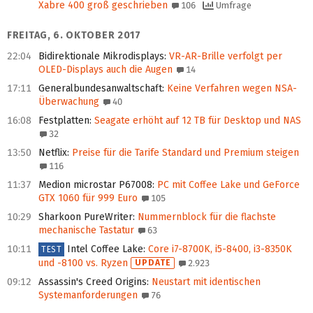
Xabre 400 groß geschrieben
106
Umfrage
FREITAG, 6. OKTOBER 2017
22:04
Bidirektionale Mikrodisplays
:
VR-AR-Brille verfolgt per
OLED-Displays auch die Augen
14
17:11
Generalbundesanwaltschaft
:
Keine Verfahren wegen NSA-
Überwachung
40
16:08
Festplatten
:
Seagate erhöht auf 12 TB für Desktop und NAS
32
13:50
Netflix
:
Preise für die Tarife Standard und Premium steigen
116
11:37
Medion microstar P67008
:
PC mit Coffee Lake und GeForce
GTX 1060 für 999 Euro
105
10:29
Sharkoon PureWriter
:
Nummernblock für die flachste
mechanische Tastatur
63
10:11
Intel Coffee Lake
:
Core i7-8700K, i5-8400, i3-8350K
TEST
und -8100 vs. Ryzen
UPDATE
2.923
09:12
Assassin's Creed Origins
:
Neustart mit identischen
Systemanforderungen
76