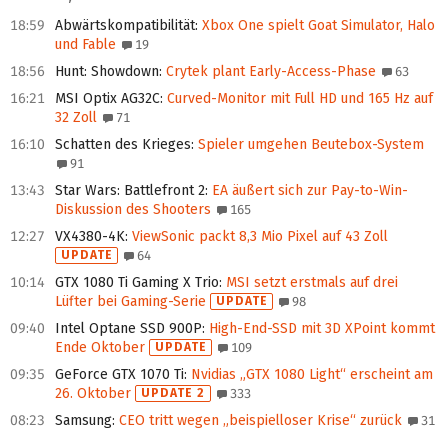
18:59
Abwärtskompatibilität
:
Xbox One spielt Goat Simulator, Halo
und Fable
19
18:56
Hunt: Showdown
:
Crytek plant Early-Access-Phase
63
16:21
MSI Optix AG32C
:
Curved-Monitor mit Full HD und 165 Hz auf
32 Zoll
71
16:10
Schatten des Krieges
:
Spieler umgehen Beutebox-System
91
13:43
Star Wars: Battlefront 2
:
EA äußert sich zur Pay-to-Win-
Diskussion des Shooters
165
12:27
VX4380-4K
:
ViewSonic packt 8,3 Mio Pixel auf 43 Zoll
UPDATE
64
10:14
GTX 1080 Ti Gaming X Trio
:
MSI setzt erstmals auf drei
Lüfter bei Gaming-Serie
UPDATE
98
09:40
Intel Optane SSD 900P
:
High-End-SSD mit 3D XPoint kommt
Ende Oktober
UPDATE
109
09:35
GeForce GTX 1070 Ti
:
Nvidias „GTX 1080 Light“ erscheint am
26. Oktober
UPDATE 2
333
08:23
Samsung
:
CEO tritt wegen „beispielloser Krise“ zurück
31