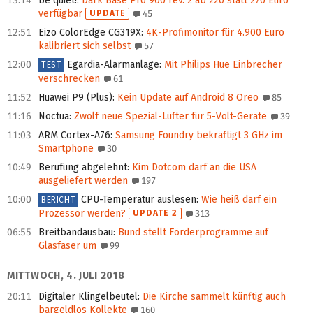
13:14
be quiet!
:
Dark Base Pro 900 rev. 2 ab 220 statt 270 Euro
verfügbar
UPDATE
45
12:51
Eizo ColorEdge CG319X
:
4K-Profimonitor für 4.900 Euro
kalibriert sich selbst
57
12:00
Egardia-Alarmanlage
:
Mit Philips Hue Einbrecher
TEST
verschrecken
61
11:52
Huawei P9 (Plus)
:
Kein Update auf Android 8 Oreo
85
11:16
Noctua
:
Zwölf neue Spezial-Lüfter für 5-Volt-Geräte
39
11:03
ARM Cortex-A76
:
Samsung Foundry bekräftigt 3 GHz im
Smartphone
30
10:49
Berufung abgelehnt
:
Kim Dotcom darf an die USA
ausgeliefert werden
197
10:00
CPU-Temperatur auslesen
:
Wie heiß darf ein
BERICHT
Prozessor werden?
UPDATE 2
313
06:55
Breitbandausbau
:
Bund stellt Förderprogramme auf
Glasfaser um
99
MITTWOCH, 4. JULI 2018
20:11
Digitaler Klingelbeutel
:
Die Kirche sammelt künftig auch
bargeldlos Kollekte
160