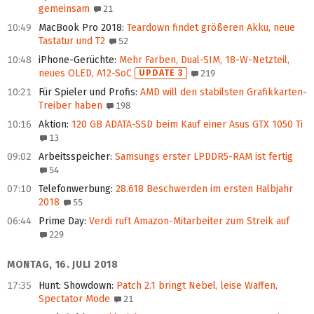
gemeinsam
21
10:49
MacBook Pro 2018
:
Teardown findet größeren Akku, neue
Tastatur und T2
52
10:48
iPhone-Gerüchte
:
Mehr Farben, Dual-SIM, 18-W-Netzteil,
neues OLED, A12-SoC
UPDATE 3
219
10:21
Für Spieler und Profis
:
AMD will den stabilsten Grafikkarten-
Treiber haben
198
10:16
Aktion
:
120 GB ADATA-SSD beim Kauf einer Asus GTX 1050 Ti
13
09:02
Arbeitsspeicher
:
Samsungs erster LPDDR5-RAM ist fertig
54
07:10
Telefonwerbung
:
28.618 Beschwerden im ersten Halbjahr
2018
55
06:44
Prime Day
:
Verdi ruft Amazon-Mitarbeiter zum Streik auf
229
MONTAG, 16. JULI 2018
17:35
Hunt: Showdown
:
Patch 2.1 bringt Nebel, leise Waffen,
Spectator Mode
21