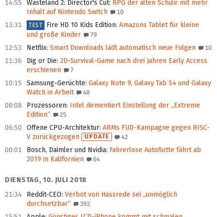
14:55
Wasteland 2: Director's Cut
:
RPG der alten Schule mit mehr
Inhalt auf Nintendo Switch
10
13:31
Fire HD 10 Kids Edition
:
Amazons Tablet für kleine
TEST
und große Kinder
79
12:53
Netflix
:
Smart Downloads lädt automatisch neue Folgen
10
11:36
Dig or Die
:
2D-Survival-Game nach drei Jahren Early Access
erschienen
7
10:15
Samsung-Gerüchte
:
Galaxy Note 9, Galaxy Tab S4 und Galaxy
Watch in Arbeit
48
08:08
Prozessoren
:
Intel dementiert Einstellung der „Extreme
Edition“
25
06:50
Offene CPU-Architektur
:
ARMs FUD-Kampagne gegen RISC-
V zurückgezogen
UPDATE
42
00:01
Bosch, Daimler und Nvidia
:
Fahrerlose Autoflotte fährt ab
2019 in Kalifornien
64
DIENSTAG, 10. JULI 2018
21:34
Reddit-CEO
:
Verbot von Hassrede sei „unmöglich
durchsetzbar“
392
15:51
Apple
:
Günstiges LCD-iPhone kommt mit schmalen