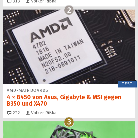
Kommentare
313
Volker Rißka
2
TEST
AMD-MAINBOARDS
4 × B450 von Asus, Gigabyte & MSI gegen
B350 und X470
Kommentare
222
Volker Rißka
3