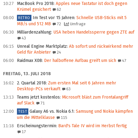
10:27
MacBook Pro 2018
:
Apples neue Tastatur ist doch gegen
Krümel gesichert
62
08:00
Im Test vor 15 Jahren
:
Schnelle USB-Sticks mit 5
RETRO
MB/s und 512 MB
72
Umfrage
06:30
Milliardenzahlung
:
USA heben Handelssperre gegen ZTE auf
43
06:15
Unreal Engine Marktplatz
:
Ab sofort und rückwirkend mehr
Geld für Anbieter
24
06:00
Raidmax X08
:
Der halboffene Aufbau greift um sich
47
FREITAG, 13. JULI 2018
16:02
2. Quartal 2018
:
Zum ersten Mal seit 6 Jahren mehr
Desktop-PCs verkauft
63
13:13
Teams jetzt kostenlos
:
Microsoft bläst zum Frontalangriff
auf Slack
71
12:00
Galaxy A6 vs. Nokia 6.1
:
Samsung und Nokia kämpfen
TEST
um die Mittelklasse
115
11:18
Erscheinungstermin
:
Bard's Tale IV wird im Herbst fertig
17