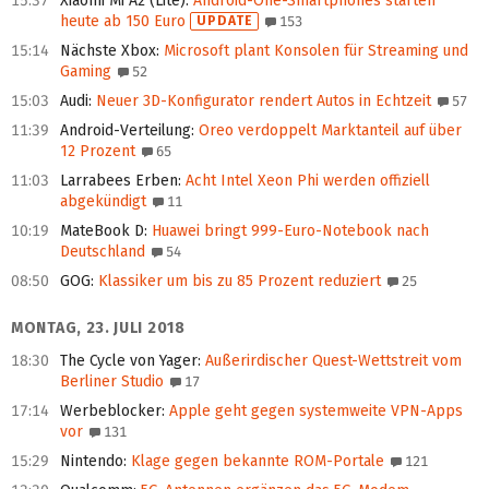
15:37
Xiaomi Mi A2 (Lite)
:
Android-One-Smartphones starten
heute ab 150 Euro
UPDATE
153
15:14
Nächste Xbox
:
Microsoft plant Konsolen für Streaming und
Gaming
52
15:03
Audi
:
Neuer 3D-Konfigurator rendert Autos in Echtzeit
57
11:39
Android-Verteilung
:
Oreo verdoppelt Marktanteil auf über
12 Prozent
65
11:03
Larrabees Erben
:
Acht Intel Xeon Phi werden offiziell
abgekündigt
11
10:19
MateBook D
:
Huawei bringt 999-Euro-Notebook nach
Deutschland
54
08:50
GOG
:
Klassiker um bis zu 85 Prozent reduziert
25
MONTAG, 23. JULI 2018
18:30
The Cycle von Yager
:
Außerirdischer Quest-Wettstreit vom
Berliner Studio
17
17:14
Werbeblocker
:
Apple geht gegen systemweite VPN-Apps
vor
131
15:29
Nintendo
:
Klage gegen bekannte ROM-Portale
121