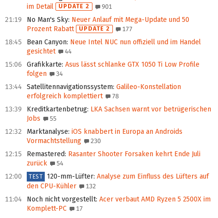
im Detail
UPDATE 2
901
21:19
No Man's Sky
:
Neuer Anlauf mit Mega-Update und 50
Prozent Rabatt
UPDATE 2
177
18:45
Bean Canyon
:
Neue Intel NUC nun offiziell und im Handel
gesichtet
44
15:06
Grafikkarte
:
Asus lässt schlanke GTX 1050 Ti Low Profile
folgen
34
13:44
Satellitennavigationssystem
:
Galileo-Konstellation
erfolgreich komplettiert
78
13:39
Kreditkartenbetrug
:
LKA Sachsen warnt vor betrügerischen
Jobs
55
12:32
Marktanalyse
:
iOS knabbert in Europa an Androids
Vormachtstellung
230
12:15
Remastered
:
Rasanter Shooter Forsaken kehrt Ende Juli
zurück
54
12:00
120-mm-Lüfter
:
Analyse zum Einfluss des Lüfters auf
TEST
den CPU-Kühler
132
11:04
Noch nicht vorgestellt
:
Acer verbaut AMD Ryzen 5 2500X im
Komplett-PC
17