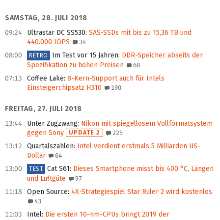
SAMSTAG, 28. JULI 2018
09:24
Ultrastar DC SS530
:
SAS-SSDs mit bis zu 15,36 TB und
440.000 IOPS
34
08:00
Im Test vor 15 Jahren
:
DDR-Speicher abseits der
RETRO
Spezifikation zu hohen Preisen
68
07:13
Coffee Lake
:
8-Kern-Support auch für Intels
Einsteigerchipsatz H310
190
FREITAG, 27. JULI 2018
13:44
Unter Zugzwang
:
Nikon mit spiegellosem Vollformatsystem
gegen Sony
UPDATE 2
225
13:12
Quartalszahlen
:
Intel verdient erstmals 5 Milliarden US-
Dollar
64
13:00
Cat S61
:
Dieses Smartphone misst bis 400 °C, Längen
TEST
und Luftgüte
97
11:18
Open Source
:
4X-Strategiespiel Star Ruler 2 wird kostenlos
43
11:03
Intel
:
Die ersten 10-nm-CPUs bringt 2019 der