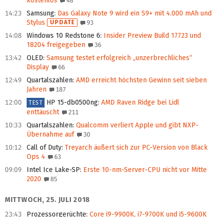
kostenlos
48
14:23
Samsung
:
Das Galaxy Note 9 wird ein S9+ mit 4.000 mAh und
Stylus
UPDATE
93
14:08
Windows 10 Redstone 6
:
Insider Preview Build 17723 und
18204 freigegeben
36
13:42
OLED
:
Samsung testet erfolgreich „unzerbrechliches“
Display
66
12:49
Quartalszahlen
:
AMD erreicht höchsten Gewinn seit sieben
Jahren
187
12:00
HP 15-db0500ng
:
AMD Raven Ridge bei Lidl
TEST
enttäuscht
211
10:33
Quartalszahlen
:
Qualcomm verliert Apple und gibt NXP-
Übernahme auf
30
10:12
Call of Duty
:
Treyarch äußert sich zur PC-Version von Black
Ops 4
63
09:09
Intel Ice Lake-SP
:
Erste 10-nm-Server-CPU nicht vor Mitte
2020
85
MITTWOCH, 25. JULI 2018
23:43
Prozessorgerüchte
:
Core i9-9900K, i7-9700K und i5-9600K