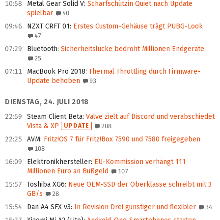
10:58
Metal Gear Solid V
:
Scharfschützin Quiet nach Update
spielbar
40
09:46
NZXT CRFT 01
:
Erstes Custom-Gehäuse trägt PUBG-Look
47
07:29
Bluetooth
:
Sicherheitslücke bedroht Millionen Endgeräte
25
07:11
MacBook Pro 2018
:
Thermal Throttling durch Firmware-
Update behoben
93
DIENSTAG, 24. JULI 2018
22:59
Steam Client Beta
:
Valve zielt auf Discord und verabschiedet
Vista & XP
UPDATE
208
22:25
AVM
:
Fritz!OS 7 für Fritz!Box 7590 und 7580 freigegeben
108
16:09
Elektronikhersteller
:
EU-Kommission verhängt 111
Millionen Euro an Bußgeld
107
15:57
Toshiba XG6
:
Neue OEM-SSD der Oberklasse schreibt mit 3
GB/s
28
15:54
Dan A4 SFX v3
:
In Revision Drei günstiger und flexibler
34