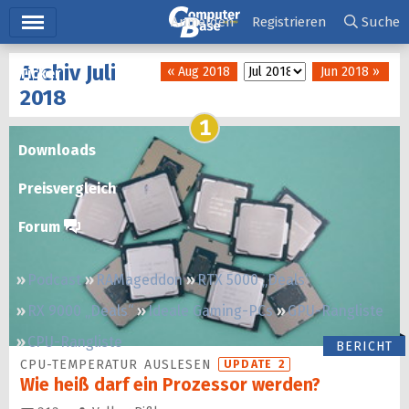
Hauptmenü
Anmelden
Registrieren
Suche
Archiv Juli
« Aug 2018
Jun 2018 »
Ticker
2018
Tests
1
Downloads
Preisvergleich
Forum
Podcast
RAMageddon
RTX 5000 „Deals“
RX 9000 „Deals“
Ideale Gaming-PCs
GPU-Rangliste
CPU-Rangliste
BERICHT
CPU-TEMPERATUR AUSLESEN
UPDATE 2
Wie heiß darf ein Prozessor werden?