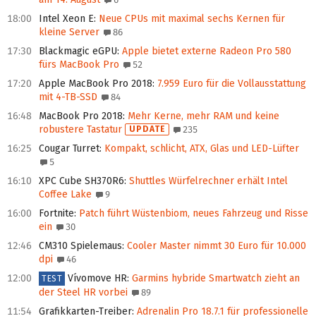
18:00
Intel Xeon E
:
Neue CPUs mit maximal sechs Kernen für
kleine Server
86
17:30
Blackmagic eGPU
:
Apple bietet externe Radeon Pro 580
fürs MacBook Pro
52
17:20
Apple MacBook Pro 2018
:
7.959 Euro für die Vollausstattung
mit 4-TB-SSD
84
16:48
MacBook Pro 2018
:
Mehr Kerne, mehr RAM und keine
robustere Tastatur
UPDATE
235
16:25
Cougar Turret
:
Kompakt, schlicht, ATX, Glas und LED-Lüfter
5
16:10
XPC Cube SH370R6
:
Shuttles Würfelrechner erhält Intel
Coffee Lake
9
16:00
Fortnite
:
Patch führt Wüstenbiom, neues Fahrzeug und Risse
ein
30
12:46
CM310 Spielemaus
:
Cooler Master nimmt 30 Euro für 10.000
dpi
46
12:00
Vívomove HR
:
Garmins hybride Smartwatch zieht an
TEST
der Steel HR vorbei
89
11:54
Grafikkarten-Treiber
:
Adrenalin Pro 18.7.1 für professionelle