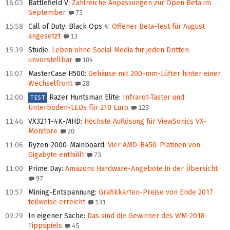
16:03
Battlefield V
:
Zahlreiche Anpassungen zur Open Beta im
September
73
15:58
Call of Duty: Black Ops 4
:
Offener Beta-Test für August
angesetzt
13
15:39
Studie
:
Leben ohne Social Media für jeden Dritten
unvorstellbar
104
15:07
MasterCase H500
:
Gehäuse mit 200-mm-Lüfter hinter einer
Wechselfront
28
12:00
Razer Huntsman Elite
:
Infrarot-Taster und
TEST
Unterboden-LEDs für 210 Euro
123
11:46
VX3211-4K-MHD
:
Höchste Auflösung für ViewSonics VX-
Monitore
20
11:06
Ryzen-2000-Mainboard
:
Vier AMD-B450-Platinen von
Gigabyte enthüllt
73
11:00
Prime Day
:
Amazons Hardware-Angebote in der Übersicht
97
10:57
Mining-Entspannung
:
Grafikkarten-Preise von Ende 2017
teilweise erreicht
131
09:29
In eigener Sache
:
Das sind die Gewinner des WM-2018-
Tippspiels
45