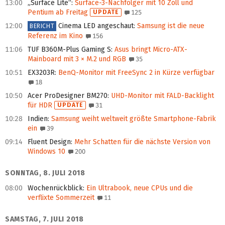
13:00
„Surface Lite“
:
Surface-3-Nachfolger mit 10 Zoll und
Pentium ab Freitag
UPDATE
125
12:00
Cinema LED angeschaut
:
Samsung ist die neue
BERICHT
Referenz im Kino
156
11:06
TUF B360M-Plus Gaming S
:
Asus bringt Micro-ATX-
Mainboard mit 3 × M.2 und RGB
35
10:51
EX3203R
:
BenQ-Monitor mit FreeSync 2 in Kürze verfügbar
18
10:50
Acer ProDesigner BM270
:
UHD-Monitor mit FALD‑Backlight
für HDR
UPDATE
31
10:28
Indien
:
Samsung weiht weltweit größte Smartphone-Fabrik
ein
39
09:14
Fluent Design
:
Mehr Schatten für die nächste Version von
Windows 10
200
SONNTAG, 8. JULI 2018
08:00
Wochenrückblick
:
Ein Ultrabook, neue CPUs und die
verflixte Sommerzeit
11
SAMSTAG, 7. JULI 2018