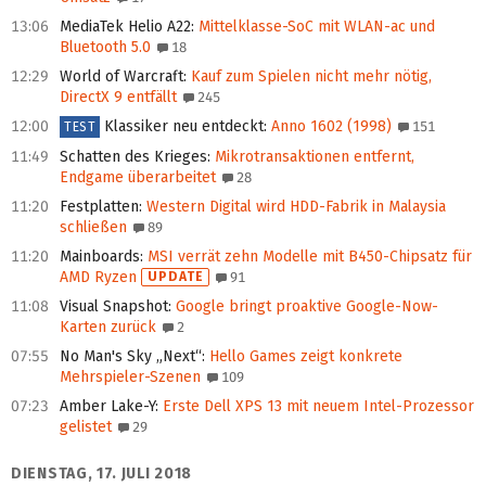
13:06
MediaTek Helio A22
:
Mittelklasse-SoC mit WLAN-ac und
Bluetooth 5.0
18
12:29
World of Warcraft
:
Kauf zum Spielen nicht mehr nötig,
DirectX 9 entfällt
245
12:00
Klassiker neu entdeckt
:
Anno 1602 (1998)
151
TEST
11:49
Schatten des Krieges
:
Mikrotransaktionen entfernt,
Endgame überarbeitet
28
11:20
Festplatten
:
Western Digital wird HDD-Fabrik in Malaysia
schließen
89
11:20
Mainboards
:
MSI verrät zehn Modelle mit B450-Chipsatz für
AMD Ryzen
UPDATE
91
11:08
Visual Snapshot
:
Google bringt proaktive Google-Now-
Karten zurück
2
07:55
No Man's Sky „Next“
:
Hello Games zeigt konkrete
Mehrspieler-Szenen
109
07:23
Amber Lake-Y
:
Erste Dell XPS 13 mit neuem Intel-Prozessor
gelistet
29
DIENSTAG, 17. JULI 2018