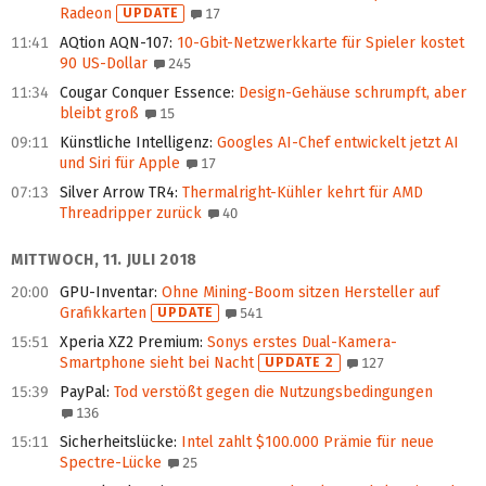
Radeon
UPDATE
17
11:41
AQtion AQN-107
:
10-Gbit-Netzwerkkarte für Spieler kostet
90 US-Dollar
245
11:34
Cougar Conquer Essence
:
Design-Gehäuse schrumpft, aber
bleibt groß
15
09:11
Künstliche Intelligenz
:
Googles AI-Chef entwickelt jetzt AI
und Siri für Apple
17
07:13
Silver Arrow TR4
:
Thermalright-Kühler kehrt für AMD
Threadripper zurück
40
MITTWOCH, 11. JULI 2018
20:00
GPU-Inventar
:
Ohne Mining-Boom sitzen Hersteller auf
Grafikkarten
UPDATE
541
15:51
Xperia XZ2 Premium
:
Sonys erstes Dual-Kamera-
Smartphone sieht bei Nacht
UPDATE 2
127
15:39
PayPal
:
Tod verstößt gegen die Nutzungsbedingungen
136
15:11
Sicherheitslücke
:
Intel zahlt $100.000 Prämie für neue
Spectre-Lücke
25