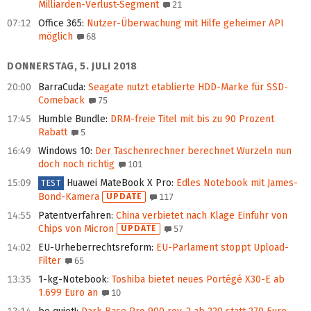
Milliarden-Verlust-Segment
21
07:12
Office 365
:
Nutzer-Überwachung mit Hilfe geheimer API
möglich
68
DONNERSTAG, 5. JULI 2018
20:00
BarraCuda
:
Seagate nutzt etablierte HDD-Marke für SSD-
Comeback
75
17:45
Humble Bundle
:
DRM-freie Titel mit bis zu 90 Prozent
Rabatt
5
16:49
Windows 10
:
Der Taschenrechner berechnet Wurzeln nun
doch noch richtig
101
15:09
Huawei MateBook X Pro
:
Edles Notebook mit James-
TEST
Bond-Kamera
UPDATE
117
14:55
Patentverfahren
:
China verbietet nach Klage Einfuhr von
Chips von Micron
UPDATE
57
14:02
EU-Urheberrechtsreform
:
EU-Parlament stoppt Upload-
Filter
65
13:35
1-kg-Notebook
:
Toshiba bietet neues Portégé X30-E ab
1.699 Euro an
10