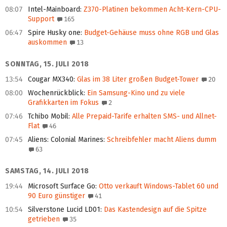
08:07
Intel-Mainboard
:
Z370-Platinen bekommen Acht-Kern-CPU-
Support
165
06:47
Spire Husky one
:
Budget-Gehäuse muss ohne RGB und Glas
auskommen
13
SONNTAG, 15. JULI 2018
13:54
Cougar MX340
:
Glas im 38 Liter großen Budget-Tower
20
08:00
Wochenrückblick
:
Ein Samsung-Kino und zu viele
Grafikkarten im Fokus
2
07:46
Tchibo Mobil
:
Alle Prepaid-Tarife erhalten SMS- und Allnet-
Flat
46
07:45
Aliens: Colonial Marines
:
Schreibfehler macht Aliens dumm
63
SAMSTAG, 14. JULI 2018
19:44
Microsoft Surface Go
:
Otto verkauft Windows-Tablet 60 und
90 Euro günstiger
41
10:54
Silverstone Lucid LD01
:
Das Kastendesign auf die Spitze
getrieben
35