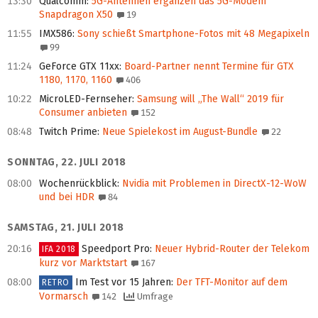
13:30
Qualcomm
:
5G-Antennen ergänzen das 5G-Modem
Snapdragon X50
19
11:55
IMX586
:
Sony schießt Smartphone-Fotos mit 48 Megapixeln
99
11:24
GeForce GTX 11xx
:
Board-Partner nennt Termine für GTX
1180, 1170, 1160
406
10:22
MicroLED-Fernseher
:
Samsung will „The Wall“ 2019 für
Consumer anbieten
152
08:48
Twitch Prime
:
Neue Spielekost im August-Bundle
22
SONNTAG, 22. JULI 2018
08:00
Wochenrückblick
:
Nvidia mit Problemen in DirectX-12-WoW
und bei HDR
84
SAMSTAG, 21. JULI 2018
20:16
Speedport Pro
:
Neuer Hybrid-Router der Telekom
IFA 2018
kurz vor Marktstart
167
08:00
Im Test vor 15 Jahren
:
Der TFT-Monitor auf dem
RETRO
Vormarsch
142
Umfrage