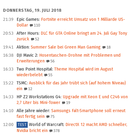
DONNERSTAG, 19. JULI 2018
21:39
Epic Games
:
Fortnite erreicht Umsatz von 1 Milliarde US-
Dollar
110
20:53
After Hours
:
DLC für GTA Online bringt am 24. Juli Gay Tony
zurück
52
19:41
Aktion
:
Summer Sale bei Green Man Gaming
18
16:38
DJI Mavic 2
:
Hosentaschen-Drohne mit Problemen und
Erweiterungen
56
16:33
Two Point Hospital
:
Theme Hospital wird im August
wiederbelebt
55
15:22
TSMC
:
Ausblick für das Jahr trübt sich (auf hohem Niveau)
ein
12
14:33
HP Z2 Workstations G4
:
Upgrade mit Xeon E und C246 von
2,7 Liter bis Mini-Tower
19
14:10
Alle Jahre wieder
:
Samsungs Falt-Smartphone soll erneut
fast fertig sein
75
12:00
World of Warcraft
:
DirectX 12 macht AMD schneller,
TEST
Nvidia bricht ein
378