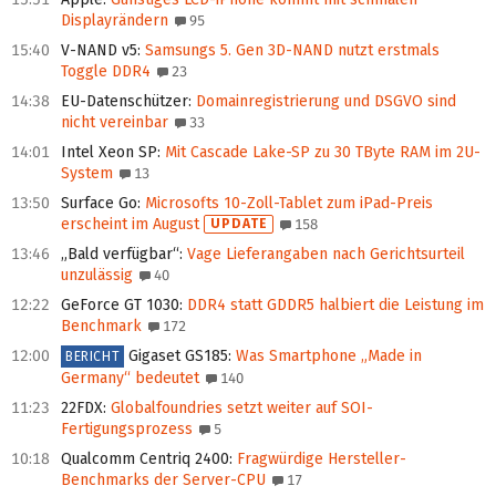
Displayrändern
95
15:40
V-NAND v5
:
Samsungs 5. Gen 3D‑NAND nutzt erstmals
Toggle DDR4
23
14:38
EU-Datenschützer
:
Domainregistrierung und DSGVO sind
nicht vereinbar
33
14:01
Intel Xeon SP
:
Mit Cascade Lake-SP zu 30 TByte RAM im 2U-
System
13
13:50
Surface Go
:
Microsofts 10-Zoll-Tablet zum iPad-Preis
erscheint im August
UPDATE
158
13:46
„Bald verfügbar“
:
Vage Lieferangaben nach Gerichtsurteil
unzulässig
40
12:22
GeForce GT 1030
:
DDR4 statt GDDR5 halbiert die Leistung im
Benchmark
172
12:00
Gigaset GS185
:
Was Smartphone „Made in
BERICHT
Germany“ bedeutet
140
11:23
22FDX
:
Globalfoundries setzt weiter auf SOI-
Fertigungsprozess
5
10:18
Qualcomm Centriq 2400
:
Fragwürdige Hersteller-
Benchmarks der Server-CPU
17