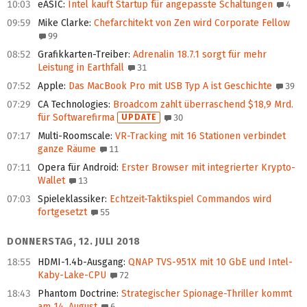
10:03
eASIC
:
Intel kauft Startup für angepasste Schaltungen
4
09:59
Mike Clarke
:
Chefarchitekt von Zen wird Corporate Fellow
99
08:52
Grafikkarten-Treiber
:
Adrenalin 18.7.1 sorgt für mehr
Leistung in Earthfall
31
07:52
Apple
:
Das MacBook Pro mit USB Typ A ist Geschichte
39
07:29
CA Technologies
:
Broadcom zahlt überraschend $18,9 Mrd.
für Softwarefirma
UPDATE
30
07:17
Multi-Roomscale
:
VR-Tracking mit 16 Stationen verbindet
ganze Räume
11
07:11
Opera für Android
:
Erster Browser mit integrierter Krypto-
Wallet
13
07:03
Spieleklassiker
:
Echtzeit-Taktikspiel Commandos wird
fortgesetzt
55
DONNERSTAG, 12. JULI 2018
18:55
HDMI-1.4b-Ausgang
:
QNAP TVS-951X mit 10 GbE und Intel-
Kaby-Lake-CPU
72
18:43
Phantom Doctrine
:
Strategischer Spionage-Thriller kommt
am 14. August
6