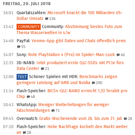
FREITAG, 20. JULI 2018
16:01
Quartalszahlen
:
Microsoft knackt die 100 Milliarden US-
Dollar Umsatz
136
15:42
Community
:
Abstimmung bestes Foto zum
COMMUNITY
Thema Wasserwellen in s/w
14:48
PayPal
:
Venmo-App gibt Daten und Chats öffentlich preis
55
14:07
Sony
:
Rote PlayStation 4 (Pro) im Spider-Man-Look
46
12:35
3D-NAND
:
Intel produziert erste QLC-SSDs mit PCIe fürs
Data Center
21
12:00
Schöner Spielen mit HDR
:
Benchmarks zeigen
TEST
geringere Leistung auf AMD und Nvidia
290
11:14
Flash-Speicher
:
BiCS4-QLC-NAND erreicht 1,33 Terabit pro
Chip
48
10:43
WhatsApp
:
Weniger Weiterleitungen für weniger
Falschmeldungen
71
09:45
Overwatch
:
Gratis-Wochenende vom 26. bis zum 31. Juli
28
07:10
Flash-Speicher
:
Hohe Nachfrage kurbelt den Markt weiter
an
28