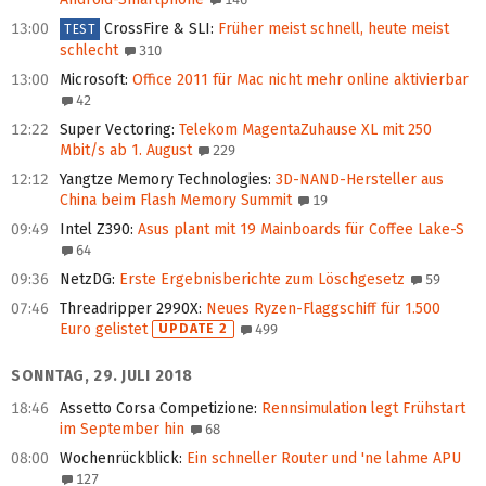
13:00
CrossFire & SLI
:
Früher meist schnell, heute meist
TEST
schlecht
310
13:00
Microsoft
:
Office 2011 für Mac nicht mehr online aktivierbar
42
12:22
Super Vectoring
:
Telekom MagentaZuhause XL mit 250
Mbit/s ab 1. August
229
12:12
Yangtze Memory Technologies
:
3D-NAND-Hersteller aus
China beim Flash Memory Summit
19
09:49
Intel Z390
:
Asus plant mit 19 Mainboards für Coffee Lake-S
64
09:36
NetzDG
:
Erste Ergebnisberichte zum Löschgesetz
59
07:46
Threadripper 2990X
:
Neues Ryzen-Flaggschiff für 1.500
Euro gelistet
UPDATE 2
499
SONNTAG, 29. JULI 2018
18:46
Assetto Corsa Competizione
:
Rennsimulation legt Frühstart
im September hin
68
08:00
Wochenrückblick
:
Ein schneller Router und 'ne lahme APU
127