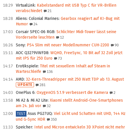
18:29
VirtualLink
:
Kabelstandard mit USB Typ C für VR-Brillen
verabschiedet
21
18:28
Aliens: Colonial Marines
:
Gearbox reagiert auf KI-Bug mit
Humor
24
17:03
Corsair SPEC-06 RGB
:
Schlichter Midi-Tower lässt seine
Vorderseite leuchten
12
16:26
Sony
:
PS4 Slim mit neuer Modellnummer CUH-2200
90
15:11
AOC Q3279VWFD8
:
WQHD, FreeSync, 10 Bit auf 32 Zoll jetzt
mit IPS für 250 Euro
73
14:17
Erotikspiele
:
Titel mit sexuellem Inhalt auf Steam in
Warteschleife
136
14:14
AMD
:
32-Kern-Threadripper mit 250 Watt TDP ab 13. August
UPDATE
281
14:03
OnePlus 6
:
OxygenOS 5.1.9 verbessert die Kamera
2
13:58
Mi A2 & Mi A2 Lite
:
Xiaomi stellt Android-One-Smartphones
am 24. Juli vor
32
12:00
Asus PG27UQ
:
Viel Licht und Schatten mit UHD, 144 Hz
TEST
und G‑Sync HDR
350
11:33
Speicher
:
Intel und Micron entwickeln 3D XPoint nicht mehr