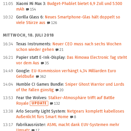
11:05
Xiaomi Mi Max 3
:
Budget-Phablet bietet 6,9 Zoll und 5.500
mAh
154
10:32
Gorilla Glass 6
:
Neues Smartphone-Glas hält doppelt so
viele Stürze aus
126
MITTWOCH, 18. JULI 2018
16:34
Texas Instruments
:
Neuer CEO muss nach sechs Wochen
schon wieder gehen
21
16:21
Papier statt E-Ink-Display
:
Das Rimowa Electronic Tag steht
vor dem Aus
35
14:49
Google
:
EU-Kommission verhängt 4,34 Milliarden Euro
Geldbuße
362
14:04
Humble CI Games Bundle
:
Sniper Ghost Warrior und Lords
of the Fallen günstig
20
13:53
Fear the Wolves
:
Stalker-Atmosphäre trifft auf Battle
Royale
UPDATE
132
13:38
Arlo Security Light System
:
Netgears komplett kabelloses
Außenlicht fürs Smart Home
8
13:17
Fabrikausrüster
:
ASML macht dank EUV-Systemen mehr
Umsatz
17