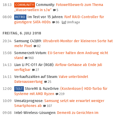
18:13
Community
:
Fotowettbewerb zum Thema
COMMUNITY
„Wasserwellen in s/w“
5
08:00
Im Test vor 15 Jahren
:
Fünf RAID-Controller für
RETRO
günstigere SATA-HDDs
86
Umfrage
FREITAG, 6. JULI 2018
20:34
Samsung C43J89
:
Ultrabreit-Monitor der kleineren Sorte hat
mehr Pixel
82
15:08
Sommerzeit-Votum
:
EU-Server halten dem Andrang nicht
stand
960
14:13
Lian Li PC-O11 Air (RGB)
:
Airflow-Gehäuse ab Ende Juli
verfügbar
27
14:11
Verkaufszahlen auf Steam
:
Valve unterbindet
Datenauswertung
25
12:00
StoreMI & FuzeDrive
:
(Kostenloser) HDD-Turbo für
TEST
Systeme mit AMD Ryzen
219
10:09
Umsatzprognose
:
Samsung setzt wie erwartet weniger
Smartphones ab
107
09:08
Intel-Wireless-Lösungen
:
Dementi zu Gerüchten im