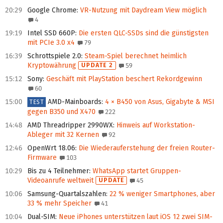
20:29
Google Chrome
:
VR-Nutzung mit Daydream View möglich
4
19:19
Intel SSD 660P
:
Die ersten QLC-SSDs sind die günstigsten
mit PCIe 3.0 x4
79
16:39
Schrottspiele 2.0
:
Steam-Spiel berechnet heimlich
Kryptowährung
UPDATE 2
59
15:12
Sony
:
Geschäft mit PlayStation beschert Rekordgewinn
60
15:00
AMD-Mainboards
:
4 × B450 von Asus, Gigabyte & MSI
TEST
gegen B350 und X470
222
14:48
AMD Threadripper 2990WX
:
Hinweis auf Workstation-
Ableger mit 32 Kernen
92
12:46
OpenWrt 18.06
:
Die Wiederauferstehung der freien Router-
Firmware
103
10:29
Bis zu 4 Teilnehmer
:
WhatsApp startet Gruppen-
Videoanrufe weltweit
UPDATE
45
10:06
Samsung-Quartalszahlen
:
22 % weniger Smartphones, aber
33 % mehr Speicher
41
10:04
Dual-SIM
:
Neue iPhones unterstützen laut iOS 12 zwei SIM-