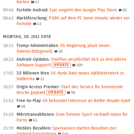
Karten
47
09:46
Fortnite Android
:
Epic umgeht den Google Play Store
65
08:42
Marktforschung
:
PUBG auf dem PC beim Umsatz wieder vor
Fortnite
41
MONTAG, 30. JULI 2018
18:31
Trump-Administration
:
US-Regierung plant neues
Datenschutzgesetz
30
18:22
Android-Updates
:
OnePlus verpflichtet sich zu drei Jahren
Software-Support
UPDATE
109
17:02
3,5 Billionen Won
:
SK Hynix baut neues Halbleiterwerk in
Südkorea
12
16:57
Origin Access Premier
:
Start des Service für kommende
Woche geplant
UPDATE
98
15:52
Free-to-Play
:
EA bekundet Interesse an Battle-Royale-Spiel
48
15:20
Mikrotransaktionen
:
Gran Turismo Sport verkauft Autos für
Euros
63
15:19
Mobiles Bezahlen
:
Sparkassen starten Bezahlen per
Android-Smartphone
146