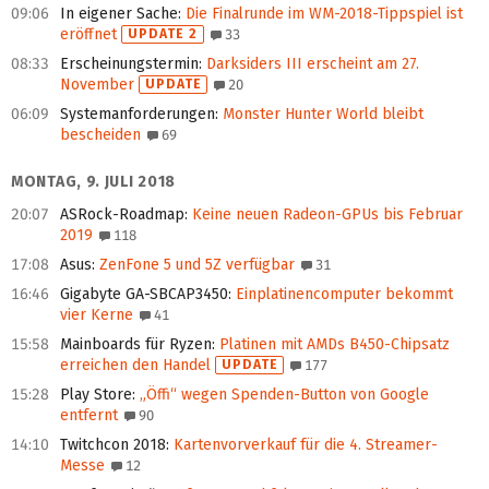
09:06
In eigener Sache
:
Die Finalrunde im WM-2018-Tippspiel ist
eröffnet
UPDATE 2
33
08:33
Erscheinungstermin
:
Darksiders III erscheint am 27.
November
UPDATE
20
06:09
Systemanforderungen
:
Monster Hunter World bleibt
bescheiden
69
MONTAG, 9. JULI 2018
20:07
ASRock-Roadmap
:
Keine neuen Radeon-GPUs bis Februar
2019
118
17:08
Asus
:
ZenFone 5 und 5Z verfügbar
31
16:46
Gigabyte GA-SBCAP3450
:
Einplatinencomputer bekommt
vier Kerne
41
15:58
Mainboards für Ryzen
:
Platinen mit AMDs B450-Chipsatz
erreichen den Handel
UPDATE
177
15:28
Play Store
:
„Öffi“ wegen Spenden-Button von Google
entfernt
90
14:10
Twitchcon 2018
:
Kartenvorverkauf für die 4. Streamer-
Messe
12