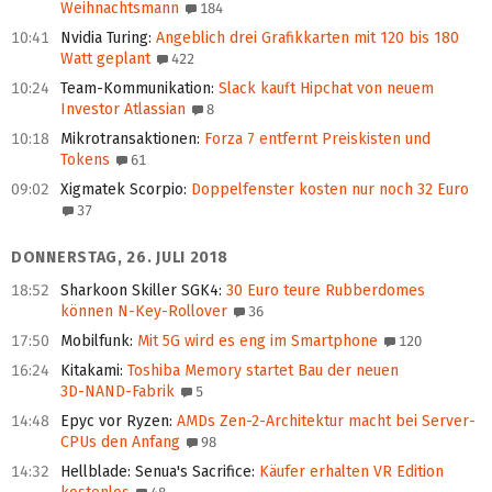
Weihnachtsmann
184
10:41
Nvidia Turing
:
Angeblich drei Grafikkarten mit 120 bis 180
Watt geplant
422
10:24
Team-Kommunikation
:
Slack kauft Hipchat von neuem
Investor Atlassian
8
10:18
Mikrotransaktionen
:
Forza 7 entfernt Preiskisten und
Tokens
61
09:02
Xigmatek Scorpio
:
Doppelfenster kosten nur noch 32 Euro
37
DONNERSTAG, 26. JULI 2018
18:52
Sharkoon Skiller SGK4
:
30 Euro teure Rubberdomes
können N-Key-Rollover
36
17:50
Mobilfunk
:
Mit 5G wird es eng im Smartphone
120
16:24
Kitakami
:
Toshiba Memory startet Bau der neuen
3D‑NAND‑Fabrik
5
14:48
Epyc vor Ryzen
:
AMDs Zen-2-Architektur macht bei Server-
CPUs den Anfang
98
14:32
Hellblade: Senua's Sacrifice
:
Käufer erhalten VR Edition